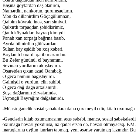
Başına göylərdən daş ələnirdi,
Namərdin, nankorun, qurumsaqların.
Mən də dillənirdim Göçəgülümnən,
Qəlbim kövrək, incə, sarı simiydi.
Qalxırdı torpaqdan şəhidlərimiz,
Qanlı köynəkləri bayraq kimiydi.
Pənah xan torpağı bağrına basıb,
Ayrıla bilmirdi o gülüzardan.
Sultan bəy eşidib bu xoş xəbəri,
Boylanıb baxırdı qərib məzardan.
Bu Zəfər gününü, el bayramını,
Sevinən yurdlarım alqışlayırdı.
Əsarətdən çıxan azad Qarabağ,
O gecə hamını bağışlayırdı.
Gəlmişdi o yurdun, elin sahibi,
O gecə dağ-dağa arxalanırdı.
Şuşa dağlarının zirvələrində,
Üçrəngli Bayrağım dalğalanırdı.
-Müasir gənclik sosial şəbəkələrə daha çox meyil edir, kitab oxumağ
-Gənclərin kitab oxumamasının əsas səbəbi, məncə, sosial şəbəkələrdir
oxumağa həvəsi yoxdursa, nə qədər etsən də, həvəsi olmayacaq. F.M.D
maraqlarına uyğun janrları tapmaq, yeni əsərlər yaratmaq lazımdır. Bu