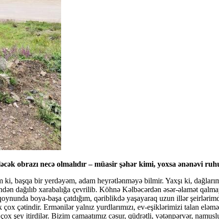
ələcək obrazı necə olmalıdır – müasir şəhər kimi, yoxsa ənənəvi 
 ki, başqa bir yerdəyəm, adam heyrətlənməyə bilmir. Yaxşı ki, dağlarımız
əfindən dağılıb xarabalığa çevrilib. Köhnə Kəlbəcərdən əsər-əlamət q
nunda boya-başa çatdığım, qəriblikdə yaşayaraq uzun illər şeirlərimdə 
k çox çətindir. Ermənilər yalnız yurdlarımızı, ev-eşiklərimizi talan elə
ox şey itirdilər. Bizim camaatımız cəsur, qüdrətli, vətənpərvər, namuslu