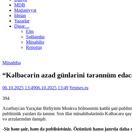
MDB
Mədəniyyət
İdman
Yazarlar
Digər…
Elm
Sağlamlıq
Müsahibə
Reportaj
Müsahibə
“Kəlbəcərin azad günlərini tərənnüm edəc
06.10.2025 13:49
06.10.2025 13:49
Yenises.ru
394
Azərbaycan Yazıçılar Birliyinin Moskva bölməsinin katibi şair-publisis
publisistik yazıları ilə tanınır. Son illər müsahibələrində Kəlbəcərə qa
və arzularından danışıb.
-Siz həm şair, həm də publisistsiniz. Özünüzü hansı janrda daha s