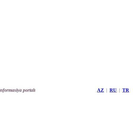
informasiya portalı
AZ
|
RU
|
TR