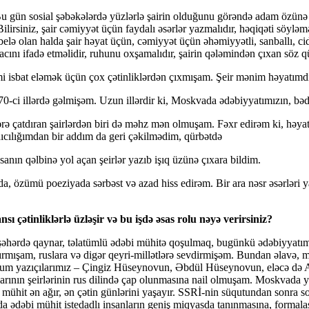
 gün sosial şəbəkələrdə yüzlərlə şairin olduğunu görəndə adam özünə şai
irsiniz, şair cəmiyyət üçün faydalı əsərlər yazmalıdır, həqiqəti söylə
elə olan halda şair həyat üçün, cəmiyyət üçün əhəmiyyətli, sanballı, ci
ını ifadə etməlidir, ruhunu oxşamalıdır, şairin qələmindən çıxan söz qüdr
imi isbat eləmək üçün çox çətinliklərdən çıxmışam. Şeir mənim həyat
0-ci illərdə gəlmişəm. Uzun illərdir ki, Moskvada ədəbiyyatımızın, bəd
lərə çatdıran şairlərdən biri də məhz mən olmuşam. Fəxr edirəm ki, həy
ıcılığımdan bir addım da geri çəkilmədim, qürbətdə
sanın qəlbinə yol açan şeirlər yazıb işıq üzünə çıxara bildim.
, özümü poeziyada sərbəst və azad hiss edirəm. Bir ara nəsr əsərləri 
 çətinliklərlə üzləşir və bu işdə əsas rolu nəyə verirsiniz?
r şəhərdə qaynar, təlatümlü ədəbi mühitə qoşulmaq, bugünkü ədəbiyyat
ırmışam, ruslara və digər qeyri-millətlərə sevdirmişəm. Bundan əlavə, m
m yazıçılarımız – Çingiz Hüseynovun, Əbdül Hüseynovun, eləcə də Al
larının şeirlərinin rus dilində çap olunmasına nail olmuşam. Moskvada
hit ən ağır, ən çətin günlərini yaşayır. SSRİ-nin süqutundan sonra sovet 
da ədəbi mühit istedadlı insanların geniş miqyasda tanınmasına, formala