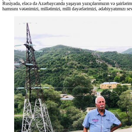
Rusiyada, eləcə də Azərbaycanda yaşayan yazıçılarımızın və şairlərim
hamısını vətənimizi, millətimizi, milli dəyərlərimizi, ədəbiyyatımızı s