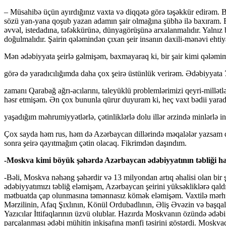
– Müsahibə üçün ayırdığınız vaxta və diqqətə görə təşəkkür edirəm. Bu
sözü yan-yana qoşub yazan adamın şair olmağına şübhə ilə baxıram. Bil
əvvəl, istedadına, təfəkkürünə, dünyagörüşünə arxalanmalıdır. Yalnız b
doğulmalıdır. Şairin qələmindən çıxan şeir insanın daxili-mənəvi ehtiyac
Mən ədəbiyyata şeirlə gəlmişəm, baxmayaraq ki, bir şair kimi qələm
görə də yaradıcılığımda daha çox şeirə üstünlük verirəm. Ədəbiyyata 7
zamanı Qarabağ ağrı-acılarını, taleyüklü problemlərimizi qeyri-millət
həsr etmişəm. Ən çox bununla qürur duyuram ki, heç vaxt bədii yarad
yaşadığım məhrumiyyətlərlə, çətinliklərlə dolu illər ərzində minlərlə in
Çox sayda həm rus, həm də Azərbaycan dillərində məqalələr yazsam da
sonra şeirə qayıtmağım çətin olacaq. Fikrimdən daşındım.
-Moskva kimi böyük şəhərdə Azərbaycan ədəbiyyatının təbliği hansı
-Bəli, Moskva nəhəng şəhərdir və 13 milyondan artıq əhalisi olan bi
ədəbiyyatımızı təbliğ eləmişəm, Azərbaycan şeirini yüksəkliklərə qald
mətbuatda çap olunmasına təmənnasız kömək eləmişəm. Vaxtilə mərhu
Mərzilinin, Afaq Şıxlının, Könül Ordubadlının, Əliş Əvəzin və başqa
Yazıcılar İttifaqlarının üzvü olublar. Hazırda Moskvanın özündə ədəbi mü
parçalanması ədəbi mühitin inkişafına mənfi təsirini göstərdi. Moskva