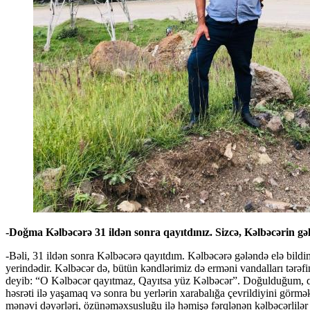
-Doğma Kəlbəcərə 31 ildən sonra qayıtdınız. Sizcə, Kəlbəcərin g
-Bəli, 31 ildən sonra Kəlbəcərə qayıtdım. Kəlbəcərə gələndə elə bildim
yerindədir. Kəlbəcər də, bütün kəndlərimiz də erməni vandalları tər
deyib: “O Kəlbəcər qayıtmaz, Qayıtsa yüz Kəlbəcər”. Doğulduğum, qoy
həsrəti ilə yaşamaq və sonra bu yerlərin xarabalığa çevrildiyini görmə
mənəvi dəyərləri, özünəməxsusluğu ilə həmişə fərqlənən kəlbəcərlilər ç