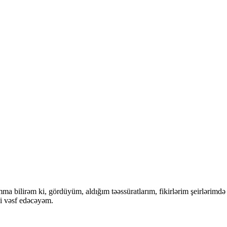
ilirəm ki, gördüyüm, aldığım təəssüratlarım, fikirlərim şeirlərimdə ö
i vəsf edəcəyəm.