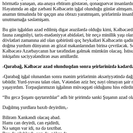
hörmətlə yanaşan, ata-anaya ehtiram göstərən, qonaqpərvər insanlardı
Həyatımda ən ağır zərbəni Kəlbəcərin işğal olunduğu günlər almışam.
anamın timsalında bir qaçqın ana obrazı yaratmışam, şeirlərimlə insanl
unutmamağa səsləmişəm.
Bu gün işğaldan azad edilmiş digər ərazilərdə olduğu kimi, Kəlbəcərdə d
fauna zənginliyi, tarix-mədəniyyət abidələri, bir neçə minillik yaşı 
dövlətləri zamanına aid olan qəbirüstü qoç heykəlləri Kəlbəcərin qəd
doğma yurdum dünyanın ən gözəl məkanlarından birinə çevriləcək. S
Kəlbəcərə Azərbaycanın hər tərəfindən gəlmək mümkün olacaq. İstisu
inkişafını səciyyələndirən əsas amillərdir.
-Qarabağ, Kəlbəcər azad olunduqdan sonra şeirlərinizdə kədərdən
-Qarabağ işğal olunandan sonra mənim şeirlərimin əksəriyyətində dağları
təbiidir. Yurd-yuvası talan olan, Vətəndən əziz heç nəyi olmayan şair
yaşayırdım. Torpaqlarımızın işğalının müvəqqəti olduğunu hiss edird
“Bu gecə Şuşanı qaytarırdılar” adlı bir şeirimdə sanki Şuşanın azad 
Dağılmış yurdlara baxıb deyirdim,-
Bilirəm Xankəndi olacaq abad.
Hamı can deyirdi, can eşidirdi,
Nə satqın var idi, nə də təxribat.