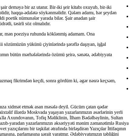
r deməyə bir az utanır. Bir-iki şeir kitabı oxuyub, bir-iki
məlidir, haqqa-ədalətə söykənməlidir. Qələm adamı, hər şeydən
ddi poetik nümunələr yarada bilər. Şair anadan şair
ətli, təsirli söz olmalıdır.
ımdır, mən poeziya ruhunda köklənmiş adamam. Ona
ii sözümüzün yükünü çiyinlərində şərəflə daşıyan, işğal
atımın bütün mərhələlərində özümü şeirə, sənətə, ədəbiyyata
yazmaq fikrimdən keçdi, sonra gördüm ki, əgər nəsrə keçsəm,
ımıza xidmət etmək asan məsələ deyil. Gücüm çatan qədər
üxtəlif illərdə Moskvada yaşayan yazarlarımızın əsərlərinin yerli
la Axundovanın, Tofiq Məliklinin, İlham Bədəlbəylinin, Sultan
 yazıb-yaradan yazarlarımızın əksəriyyəti mənim zəmanətimlə Rusiya
yazıçılarını bir təşkilat ətrafında birləşdirən Yazıçılar İttifaqının
şmasına, parlamasına şərait yaratmır. Ədəbiyyatımızın təbliğini