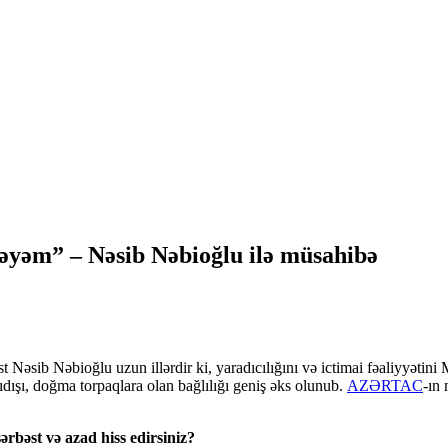
əyəm” – Nəsib Nəbioğlu ilə müsahibə
t Nəsib Nəbioğlu uzun illərdir ki, yaradıcılığını və ictimai fəaliyyətin
yıdışı, doğma torpaqlara olan bağlılığı geniş əks olunub.
AZƏRTAC
-ın
ərbəst və azad hiss edirsiniz?