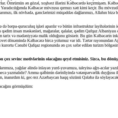
rlar. Ömrümün ən gözəl, xoşbəxt illərini Kəlbəcərdə keçirmişəm. Kəlbəc
 Yaradıcılığımda Kəlbəcər mövzusu qırmızı xətt kimi keçir. Bu mövzuda 
arımızı, ilk növbədə, gənclərimizi müqəddəs dağlarımızı, Allahın bizə b
ə bərpa-quruculuq işləri aparılır və bütün infrastruktur layihələrinin icr
olan qədim insan məskənləri, mağaralar, qalalar, qədim Qafqaz Albaniya
im tarix və mədəniyyətə malik olduğunu göstərir. Bu gün Kəlbəcərin in
ovet dönəmində Kəlbəcərə bircə yolumuz var idi. Tərtər rayonundan Ağ
 kurortu Cənubi Qafqaz regionunda ən çox səfər edilən turizm bölgəsin
 çox sevinc motivlərinin olacağını qeyd etmisiniz. Sizcə, bu dönü
mıza, yağılar əlində inləyən yurd-yuvamıza, taleyinə ağrı-acılar yazılan
 necə yazmalıdır? Amma qəlbimin dərinliyində vətənpərvərlik duyğusu il
im, inanırdım ki, gec-tez Azərbaycan haqq sözünü Qələbə ilə söyləyəcək
olacağını görmüşdüm: