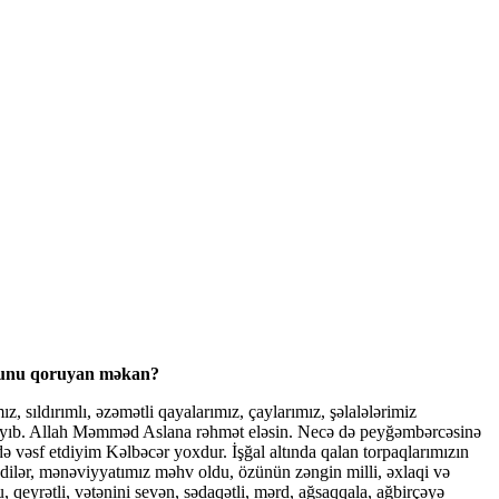
ruhunu qoruyan məkan?
, sıldırımlı, əzəmətli qayalarımız, çaylarımız, şəlalələrimiz
almayıb. Allah Məmməd Aslana rəhmət eləsin. Necə də peyğəmbərcəsinə
vəsf etdiyim Kəlbəcər yoxdur. İşğal altında qalan torpaqlarımızın
mədilər, mənəviyyatımız məhv oldu, özünün zəngin milli, əxlaqi və
, qeyrətli, vətənini sevən, sədaqətli, mərd, ağsaqqala, ağbirçəyə