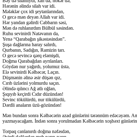
Bəy də silahlıydı, xan da, nökər də,
Hərənin əlində silah var idi.
Mələklər çox idi şeytanlarından,
O gecə mən deyən Allah var idi.
Hər yandan gəlirdi Cabbarın səsi,
Mən də ruhlanırdım Bülbül səsindən.
Ruhu sevinirdi Natəvanın da,
Yenə “Qarabağın şikəstəsindən”.
Şuşa dağlarına haray salırdı,
Qurbanın, Sadığın, Ramizin tarı.
O gecə sevincə qərq eləmişdi,
Doğma Qarabağdan ayrılanları.
Göydən nur yağırdı, yolumuz üstə,
Elə sevinirdi Kəlbəcər, Laçın.
Düşmənin əlinə əsir düşən qız,
Cırıb üzlərini yolmurdu saçın.
Əlində qılıncı Ağ atlı oğlan,
Şıqıyıb keçirdi Cıdır düzündən!
Sevinc tökülürdü, nur tökülürdü,
Dərdli anaların üzü-gözündən!
Mən bundan sonra Kəlbəcərin azad günlərini tərənnüm edəcəyəm. Amma b
yazmayacağam. İndən sonra yorulmadan Kəlbəcərin xoşbəxt günlərin
Torpaq canlanırdı doğma nəfəsdən,
Əsirdi dağlardan meh narın-narın,