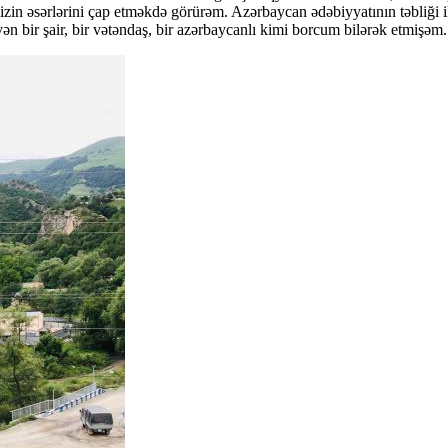
izin əsərlərini çap etməkdə görürəm. Azərbaycan ədəbiyyatının təbliği i
evən bir şair, bir vətəndaş, bir azərbaycanlı kimi borcum bilərək etmişəm.