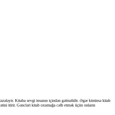
zələyir. Kitaba sevgi insanın içindən gəlməlidir. Əgər kiminsə kitab
ini itirir. Gəncləri kitab oxumağa cəlb etmək üçün onların