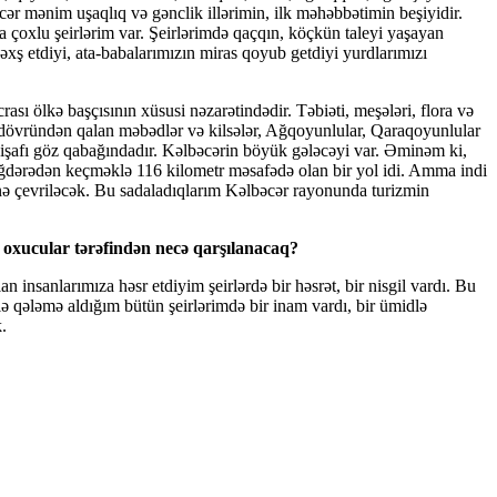
ər mənim uşaqlıq və gənclik illərimin, ilk məhəbbətimin beşiyidir.
çoxlu şeirlərim var. Şeirlərimdə qaçqın, köçkün taleyi yaşayan
əxş etdiyi, ata-babalarımızın miras qoyub getdiyi yurdlarımızı
ası ölkə başçısının xüsusi nəzarətindədir. Təbiəti, meşələri, flora və
sı dövründən qalan məbədlər və kilsələr, Ağqoyunlular, Qaraqoyunlular
kişafı göz qabağındadır. Kəlbəcərin böyük gələcəyi var. Əminəm ki,
dərədən keçməklə 116 kilometr məsafədə olan bir yol idi. Amma indi
ə çevriləcək. Bu sadaladıqlarım Kəlbəcər rayonunda turizmin
ş oxucular tərəfindən necə qarşılanacaq?
 insanlarımıza həsr etdiyim şeirlərdə bir həsrət, bir nisgil vardı. Bu
ə qələmə aldığım bütün şeirlərimdə bir inam vardı, bir ümidlə
.