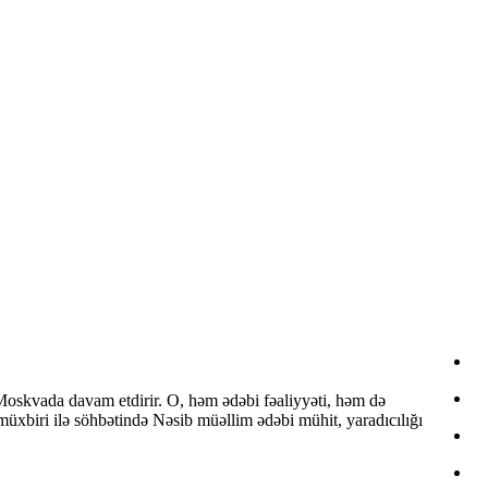
i Moskvada davam etdirir. O, həm ədəbi fəaliyyəti, həm də
 müxbiri ilə söhbətində Nəsib müəllim ədəbi mühit, yaradıcılığı