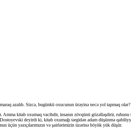
a maraq azalıb. Sizcə, bugünkü oxucunun ürəyinə necə yol tapmaq olar?
. Amma kitab oxumaq vacibdir, insanın zövqünü gözəlləşdirir, ruhunu tə
ostoyevski deyirdi ki, kitab oxumağı tərgidən adam düşünmə qabiliyyət
nun üçün yazıçılarımızın və şairlərimizin üzərinə böyük yük düşür.