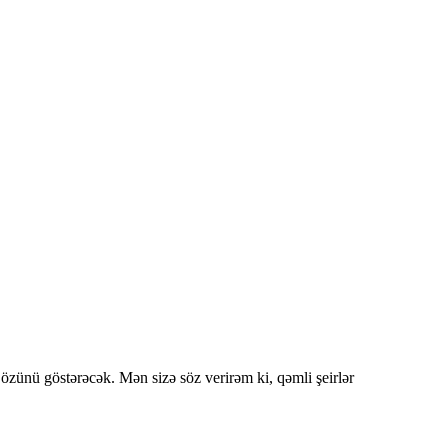
zünü göstərəcək. Mən sizə söz verirəm ki, qəmli şeirlər