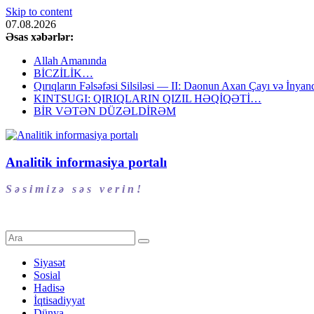
Skip to content
07.08.2026
Əsas xəbərlər:
Allah Amanında
BİCZİLİK…
Qırıqların Fəlsəfəsi Silsiləsi — II: Daonun Axan Çayı və İnyanq
KINTSUGI: QIRIQLARIN QIZIL HƏQİQƏTİ…
BİR VƏTƏN DÜZƏLDİRƏM
Analitik informasiya portalı
S ə s i m i z ə s ə s v e r i n !
Siyasət
Sosial
Hadisə
İqtisadiyyat
Dünya