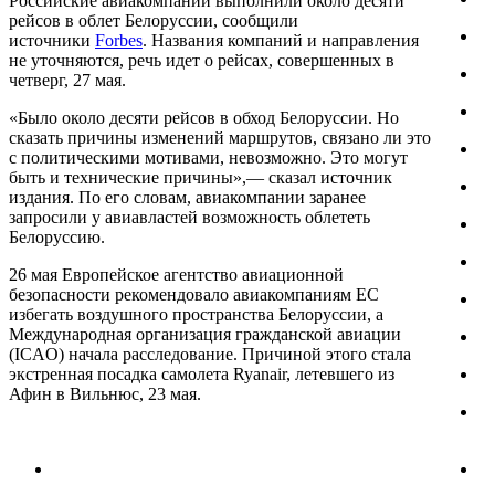
Российские авиакомпании выполнили около десяти
рейсов в облет Белоруссии, сообщили
источники
Forbes
. Названия компаний и направления
не уточняются, речь идет о рейсах, совершенных в
четверг, 27 мая.
«Было около десяти рейсов в обход Белоруссии. Но
сказать причины изменений маршрутов, связано ли это
с политическими мотивами, невозможно. Это могут
быть и технические причины»,— сказал источник
издания. По его словам, авиакомпании заранее
запросили у авиавластей возможность облететь
Белоруссию.
26 мая Европейское агентство авиационной
безопасности рекомендовало авиакомпаниям ЕС
избегать воздушного пространства Белоруссии, а
Международная организация гражданской авиации
(ICAO) начала расследование. Причиной этого стала
экстренная посадка самолета Ryanair, летевшего из
Афин в Вильнюс, 23 мая.