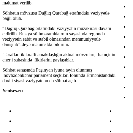
məlumat verilib.
Söhbətin mövzusu Dağlıq Qarabağ ətrafındakı vəziyyətlə
bağlı olub.
“Dağlıq Qarabağ ərtafındakı vəziyyətin müzakirəsi davam
etdirilib. Rusiya sülhməramlılaırnın sayəsində regionda
vəziyyətin sabit və stabil olmasından məmnuniyyətlə
danışılıb”-deyə məlumatda bildirilir.
Tərəflər ikitərəfli əməkdaşlığın aktual mövzuları, həmçinin
enerji sahəsində fikirlərini paylaşıblar.
Söhbət əsnasında Paşinyan iyuna təyin olunmuş
növbədənkənar parlament seçkiləri fonunda Ermənistandakı
daxili siyasi vəziyyətdən də söhbət açıb.
Yenises.ru