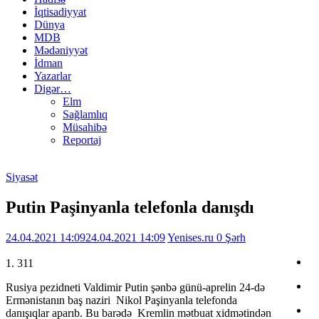
İqtisadiyyat
Dünya
MDB
Mədəniyyət
İdman
Yazarlar
Digər…
Elm
Sağlamlıq
Müsahibə
Reportaj
Siyasət
Putin Paşinyanla telefonla danışdı
24.04.2021 14:09
24.04.2021 14:09
Yenises.ru
0 Şərh
1. 311
Rusiya pezidneti Valdimir Putin şənbə günü-aprelin 24-də
Ermənistanın baş naziri Nikol Paşinyanla telefonda
danışıqlar aparıb. Bu barədə Kremlin mətbuat xidmətindən