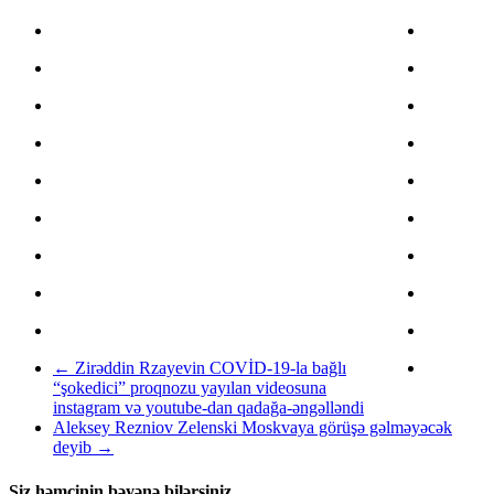
←
Zirəddin Rzayevin COVİD-19-la bağlı
“şokedici” proqnozu yayılan videosuna
instagram və youtube-dan qadağa-əngəlləndi
Aleksey Rezniov Zelenski Moskvaya görüşə gəlməyəcək
deyib
→
Siz həmçinin bəyənə bilərsiniz