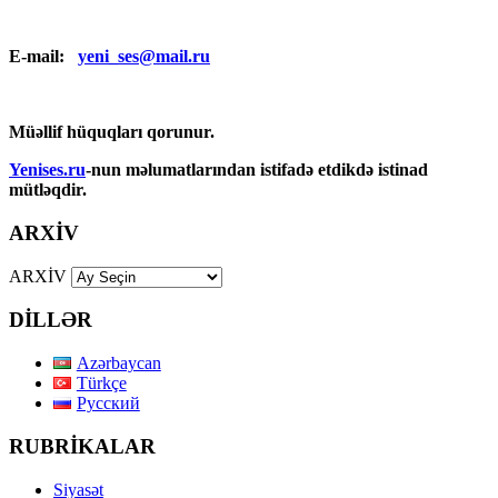
E-mail:
yeni_ses@mail.ru
Müəllif hüquqları qorunur.
Yenises.ru
-nun məlumatlarından istifadə etdikdə istinad
mütləqdir.
ARXİV
ARXİV
DİLLƏR
Azərbaycan
Türkçe
Русский
RUBRİKALAR
Siyasət