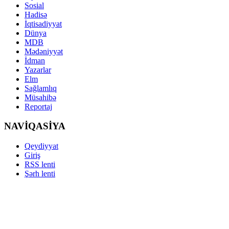
Sosial
Hadisə
İqtisadiyyat
Dünya
MDB
Mədəniyyət
İdman
Yazarlar
Elm
Sağlamlıq
Müsahibə
Reportaj
NAVİQASİYA
Qeydiyyat
Giriş
RSS lenti
Şərh lenti
Copyright ©
YENISES.RU 2012-2020. All rights reserved.