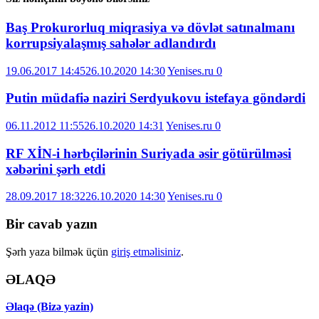
Baş Prokurorluq miqrasiya və dövlət satınalmanı
korrupsiyalaşmış sahələr adlandırdı
19.06.2017 14:45
26.10.2020 14:30
Yenises.ru
0
Putin müdafiə naziri Serdyukovu istefaya göndərdi
06.11.2012 11:55
26.10.2020 14:31
Yenises.ru
0
RF XİN-i hərbçilərinin Suriyada əsir götürülməsi
xəbərini şərh etdi
28.09.2017 18:32
26.10.2020 14:30
Yenises.ru
0
Bir cavab yazın
Şərh yaza bilmək üçün
giriş etməlisiniz
.
ƏLAQƏ
Əlaqə (Bizə yazin)