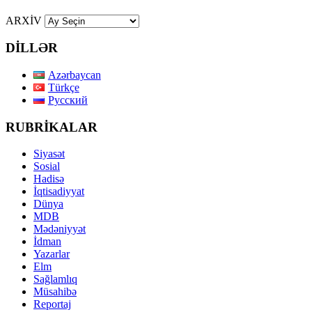
ARXİV
DİLLƏR
Azərbaycan
Türkçe
Русский
RUBRİKALAR
Siyasət
Sosial
Hadisə
İqtisadiyyat
Dünya
MDB
Mədəniyyət
İdman
Yazarlar
Elm
Sağlamlıq
Müsahibə
Reportaj