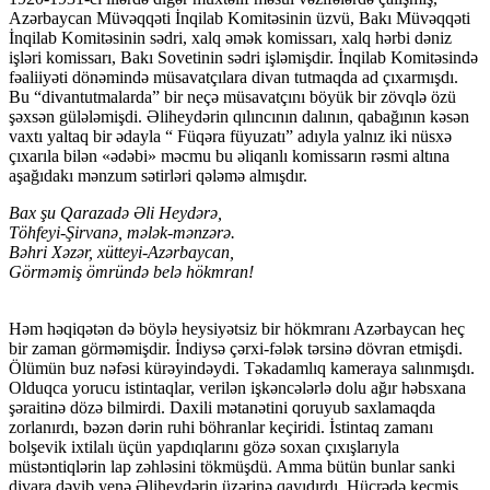
Azərbaycan Müvəqqəti İnqilab Komitəsinin üzvü, Bakı Müvəqqəti
İnqilab Komitəsinin sədri, xalq əmək komissarı, xalq hərbi dəniz
işləri komissarı, Bakı Sovetinin sədri işləmişdir. İnqilab Komitəsində
fəaliiyəti dönəmində müsavatçılara divan tutmaqda ad çıxarmışdı.
Bu “divantutmalarda” bir neçə müsavatçını böyük bir zövqlə özü
şəxsən gülələmişdi. Əliheydərin qılıncının dalının, qabağının kəsən
vaxtı yaltaq bir ədayla “ Füqəra füyuzatı” adıyla yalnız iki nüsxə
çıxarıla bilən «ədəbi» məcmu bu əliqanlı komissarın rəsmi altına
aşağıdakı mənzum sətirləri qələmə almışdır.
Bax şu Qarazadə Əli Heydərə,
Töhfeyi-Şirvanə, mələk-mənzərə.
Bəhri Xəzər, xütteyi-Azərbaycan,
Görməmiş ömründə belə hökmran!
Həm həqiqətən də böylə heysiyətsiz bir hökmranı Azərbaycan heç
bir zaman görməmişdir. İndiysə çərxi-fələk tərsinə dövran etmişdi.
Ölümün buz nəfəsi kürəyindəydi. Təkadamlıq kameraya salınmışdı.
Olduqca yorucu istintaqlar, verilən işkəncələrlə dolu ağır həbsxana
şəraitinə dözə bilmirdi. Daxili mətanətini qoruyub saxlamaqda
zorlanırdı, bəzən dərin ruhi böhranlar keçiridi. İstintaq zamanı
bolşevik ixtilalı üçün yapdıqlarını gözə soxan çıxışlarıyla
müstəntiqlərin lap zəhləsini tökmüşdü. Amma bütün bunlar sanki
divara dəyib yenə Əliheydərin üzərinə qayıdırdı. Hücrədə keçmiş