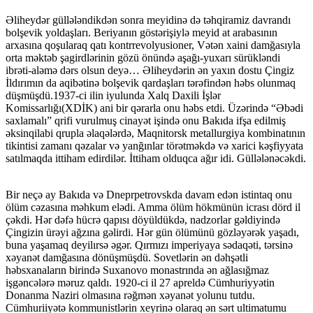
Əliheydər güllələndikdən sonra meyidinə də təhqiramiz davrandı
bolşevik yoldaşları. Beriyanın göstərişiylə meyid at arabasının
arxasına qoşularaq qatı kontrrevolyusioner, Vətən xaini damğasıyla
orta məktəb şagirdlərinin gözü önündə aşağı-yuxarı sürükləndi
ibrəti-aləmə dərs olsun deyə… Əliheydərin ən yaxın dostu Çingiz
İldırımın da aqibətinə bolşevik qardaşları tərəfindən həbs olunmaq
düşmüşdü.1937-ci ilin iyulunda Xalq Daxili İşlər
Komissarlığı(XDİK) ani bir qərarla onu həbs etdi. Üzərində “Əbədi
saxlamalı” qrifi vurulmuş cinayət işində onu Bakıda ifşa edilmiş
əksinqilabi qrupla əlaqələrdə, Maqnitorsk metallurgiya kombinatının
tikintisi zamanı qəzalar və yanğınlar törətməkdə və xarici kəşfiyyata
satılmaqda ittiham edirdilər. İttiham olduqca ağır idi. Güllələnəcəkdi.
Bir neçə ay Bakıda və Dneprpetrovskda davam edən istintaq onu
ölüm cəzasına məhkum elədi. Amma ölüm hökmünün icrası dörd il
çəkdi. Hər dəfə hücrə qapısı döyüldükdə, nadzorlar gəldiyində
Çingizin ürəyi ağzına gəlirdi. Hər gün ölümünü gözləyərək yaşadı,
buna yaşamaq deyilırsə əgər. Qırmızı imperiyaya sədaqəti, tərsinə
xəyanət damğasına dönüşmüşdü. Sovetlərin ən dəhşətli
həbsxanaların birində Suxanovo monastrında ən ağlasığmaz
işgəncələrə məruz qaldı. 1920-ci il 27 apreldə Cümhuriyyətin
Donanma Naziri olmasına rəğmən xəyanət yolunu tutdu.
Cümhuriiyətə kommunistlərin xeyrinə olaraq ən sərt ultimatumu