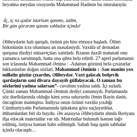
heyətinə meydan oxuyurdu Məhəmməd Hadinin bu misralarıyla:
-İç, iç nə qədər istərisən qanımı, zalim,
Bir gün görərəm qanını səhbalər içində!
Əliheydərin halı qarışdı, özünü pis hiss etməyə başladı. Ölüm
hökmünün icra olunması an məsələsiydi. Vaxtilə uf demədən
qurşuna dizdiyi müsavtçıları xatırladı. Rzanın daxili mətanəti onu
yamanca sarsıtmışdı, hətta ona qibtə belə edirdi. 27 aprel parlamanın
son iclasında Məhəmməd Əminə : -Adamın gözünü belə çıxararlar
hikkəsindən doğan sözləri,
Məhəmməd Əminin : -Sən mənim yox
millətin gözün çıxardın, Əliheydər. Vaxt gələcək bolşevik
qardaşların səni divara dayayıb güllələyəcək. O zaman bu
sözlərimi yadına salarsan”-
cavabını yadına saldı. İçi sızladı.
Çünki zaman Məhəmməd Əminin dediyi zamanıydı. Parlamanda
söz duellolarında olduğu kimi yenə uduzurdu Əmin Bəyin dərin,
öncəgörən məntiqinə. İndiysə onun özünü vaxtilə yıxdığı
Cümhuriyyətin Parlamanında iştirakına görə suçlayırdılar,
ittihamlardan biri də buydu. Ən əsasıysa Əliheydərin əlində Beriyanı
ifşa edəcək materiallar var idı. Materiallar bulunub həmən ləğv
edilmiş, özüysə həmən həbs edilmişdi. Sabah başı qanlı səhbalar
içində olacaqdı…