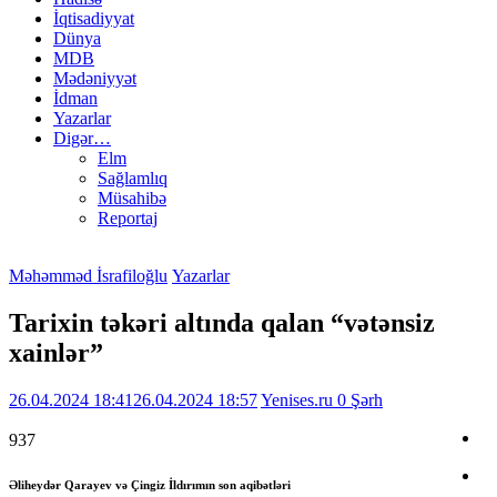
İqtisadiyyat
Dünya
MDB
Mədəniyyət
İdman
Yazarlar
Digər…
Elm
Sağlamlıq
Müsahibə
Reportaj
Məhəmməd İsrafiloğlu
Yazarlar
Tarixin təkəri altında qalan “vətənsiz
xainlər”
26.04.2024 18:41
26.04.2024 18:57
Yenises.ru
0 Şərh
937
Əliheydər Qarayev və Çingiz İldırımın son aqibətləri