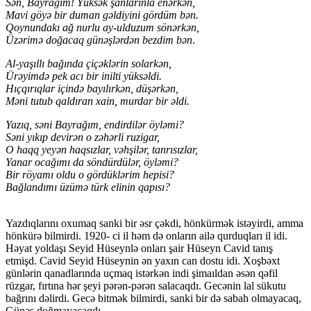
Sən, Bayrağım! Yüksək şanlarınla enərkən,
Mavi göyə bir duman gəldiyini gördüm bən.
Qoynundakı ağ nurlu ay-ulduzum sönərkən,
Üzərimə doğacaq günəşlərdən bezdim bən
.
Al-yaşıllı bağında çiçəklərin solarkən,
Ürəyimdə pek acı bir inilti yüksəldi.
Hıçqırıqlar içində bayılırkən, düşərkən,
Məni tutub qaldıran xain, murdar bir əldi.
Yazıq, səni Bayrağım, endirdilər öyləmi?
Səni yıkıp devirən o zəhərli ruzigar,
O haqq yeyən haqsızlar, vəhşilər, tanrısızlar,
Yanar ocağımı da söndürdülər, öyləmi?
Bir röyamı oldu o gördüklərim hepisi?
Bağlandımı üzümə türk elinin qapısı?
Yazdıqlarını oxumaq sanki bir əsr çəkdi, hönkürmək istəyirdi, amma
hönkürə bilmirdi. 1920- ci il həm də onların ailə qurduqları il idi.
Həyat yoldaşı Seyid Hüseynlə onları şair Hüseyn Cavid tanış
etmişd. Cavid Seyid Hüseynin ən yaxın can dostu idi. Xoşbəxt
günlərin qanadlarında uçmaq istərkən indi şimaıldan əsən qəfil
rüzgar, fırtına hər şeyi pərən-pərən salacaqdı. Gecənin lal sükutu
bağrını dəlirdi. Gecə bitmək bilmirdi, sanki bir də sabah olmayacaq,
Günəş doğmayacaqdı…