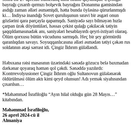
bayrağı çıxarıb qırmızı bolşevik bayrağını Donanma gəmisindən
asdığı zaman əlləri əsməmişdi, hətta bunda öyləsinə qürurlanmışdı
ki… İndiysə inandığı Sovet quruluşunun sıravi bir əsgəri onun
gözlərini qara parçayla qapamışdı. Saniyədə sayı bilməyən hızla
çarpan ürək döyüntüləri, həssas çekist qulağı çəkiləcək tətiyin
şaqqıldamasınadək anı, saniyələri hesablayırdı qeyri-ixtiyari olaraq.
Ölüm qorxusu bütün vücudunu sarmışdı. Heç bir şey görmürdü
qaranlıqdan savayı. Soyuqqanlıcasına əlləri əsmədən tətiyi çəkən rus
soldatının atəşi sərrast idi. Çingiz İldırım güləlləndi.
Həbsxana rəisi masasının üzərindəki sənədə gözucu belə baxmadan
dərkənar qoyaraq həmən qol çəkdi. Sənəddə yazılırdı:
Kontrrevolyusioner Çingiz İldırım oğlu Sultanovun gülələnərək
öldürülməsi ölüm aktı kimi qeyd olunsun! Adı yemək siyahısından
çıxarılsın…
*Məhəmməd İsrafiloğlu “Ayın hilal olduğu gün 28 Mayıs…”
kitabından.
Məhəmməd İsrafiloğlu,
26 aprel 2024-cü il
Almaniya