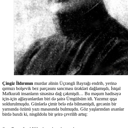
Çingiz İldırımın
murdar əlinin Üçrəngli Bayrağı endrib, yerinə
qırmızı bolşevik bez parçasını sancması ürəkləri dağlamışdı, İstqal
Məfkurəli insanların sinəsinə dağ çəkmişdi… Bu məşum hadisəyə
için-için ağlayanlardan biri də şairə Ümgülsüm idi. Yazımız qışa
soldurulmuşdu. Günlərlə çimir belə edə bilməmişdi, gecənin bir
yarısında özünü yazı masasında bulmuşdu. Göz yaşlarından axanlar
birdə baxdı ki, nisgildolu bir şeirə çevrilib artıq: