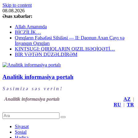
Skip to content
08.08.2026
Əsas xəbərlər:
Allah Amanında
BİCZİLİK…
Qırıqların Fəlsəfəsi Silsiləsi — II: Daonun Axan Çayı və
İnyanqın Qırıqları
KINTSUGI: QIRIQLARIN QIZIL HƏQİQƏTİ…
BİR VƏTƏN DÜZƏLDİRƏM
Analitik informasiya portalı
S ə s i m i z ə s ə s v e r i n !
Analitik informasiya portalı
AZ
|
RU
|
TR
Siyasət
Sosial
Hadisə