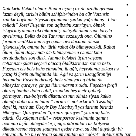
Xainlərin Vətəni olmur. Bunun üçün çox da uzağa getmək
lazım deyil, tarixin bütün səhifələrindən bu cür Vətənsiz
xainlər boylanır. Siyasət oyununun şərdən yoğrulmuş “Lion
cəlladı” Jozef Fuşenin son aqibətini xatırlayın, ölmək
istəyirmiş amma ölə bilmirmiş, dəhşətli ölüm sancılarıyla
qıvrılırmış. Bəlkə də bu Tanrının cəzasıydı ona. Ölümünə
fərman verdiklərinin sayı qədər qıvrılacaqdı ölmək
işkəncəsiylə, amma bir türlü rahat ölə bilməyəcəkdi. Rahat
ölüm, ölüm döşəyində ölə bilməyənlərin cənnət kimi
arzuladıqları son dilək. Amma belələri üçün yaşasın
cəhənnəm şüarı keçərli olacaq öldüklərindən sonra belə.
Fuşedən elə belə bəhs etmədim, iti ağlı, heyrətamiz zəkası nə
yazıq ki Şərin qulluğunda idi. Ağıl və şərin uzaqgörənliyi
baxımdan Fuşenin dırnağı belə olmayacaq bizim də
əliheydər qarayev, çingiz ildırımlarımız oldu. Fuşedən fərqli
olaraq bunlar daha cahil, özündən beş metr qabağı
görməyən, rus-bolşevik diktaturasının əlində siyasi kukla
olmağı daha üstün tutan ” qırmızı” nökərlər idi. Təsadüfi
deyil ki, mərhum Üzeyir Bəy Hacıbəyli yazılarının birində
Əliheydər Qarayevdən “qırmızı qarayev” yazaraq bəhs
edirdi. Öz xalqının milli – vətənpərvər kəsiminin qanını
axıtmaq üçün əliheydərlər, çingiz ildırımlar rus-bolşevik
diktaturasına stepan şaumyan qədər hava, su kimi duyduğu bir
ehtiyac idi. Və bu ehtiyacı şaumyandan da “gözəl” doldururdu hər