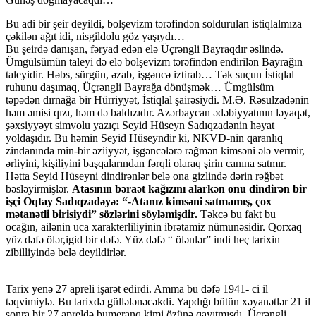
Bu adi bir şeir deyildi, bolşevizm tərəfindən soldurulan istiqlalmıza
çəkilən ağıt idi, nisgildolu göz yaşıydı…
Bu şeirdə danışan, fəryad edən elə Üçrəngli Bayraqdır əslində.
Ümgülsümün taleyi də elə bolşevizm tərəfindən endirilən Bayrağın
taleyidir. Həbs, sürgün, əzab, işgəncə iztirab… Tək suçun İstiqlal
ruhunu daşımaq, Üçrəngli Bayrağa dönüşmək… Ümgülsüm
təpədən dırnağa bir Hürriyyət, İstiqlal şairəsiydi. M.Ə. Rəsulzadənin
həm əmisi qızı, həm də baldızıdır. Azərbaycan ədəbiyyatının ləyaqət,
şəxsiyyəyt simvolu yazıçı Seyid Hüseyn Sadıqzadənin həyat
yoldaşıdır. Bu həmin Seyid Hüseyndir ki, NKVD-nin qaranlıq
zindanında min-bir əziiyyət, işgəncələrə rəğmən kimsəni ələ vermir,
ərliyini, kişiliyini başqalarından fərqli olaraq şirin canına satmır.
Hətta Seyid Hüseyni dindirənlər belə ona gizlində dərin rəğbət
bəsləyirmişlər.
Atasının bəraət kağızını alarkən onu dindirən bir
işçi Oqtay Sadıqzadəyə: “-Atanız kimsəni satmamış, çox
mətanətli birisiydi” sözlərini söyləmişdir.
Təkcə bu fakt bu
ocağın, ailənin uca xarakterliliyinin ibrətamiz nümunəsidir. Qorxaq
yüz dəfə ölər,igid bir dəfə. Yüz dəfə “ ölənlər” indi heç tarixin
zibilliyində belə deyildirlər.
Tarix yenə 27 apreli işarət edirdi. Amma bu dəfə 1941- ci il
təqvimiylə. Bu tarixdə güllələnəcəkdi. Yapdığı bütün xəyanətlər 21 il
sonra bir 27 apreldə bumeranq kimi özünə qayıtmışdı. Üçrəngli