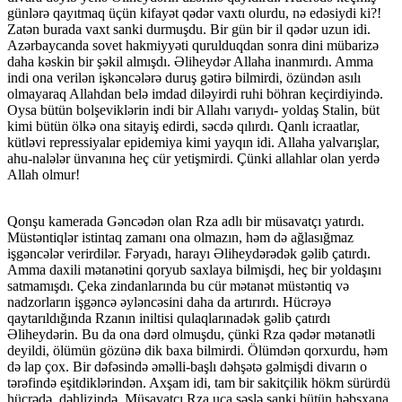
günlərə qayıtmaq üçün kifayət qədər vaxtı olurdu, nə edəsiydi ki?!
Zatən burada vaxt sanki durmuşdu. Bir gün bir il qədər uzun idi.
Azərbaycanda sovet hakmiyyəti qurulduqdan sonra dini mübarizə
daha kəskin bir şəkil almışdı. Əliheydər Allaha inanmırdı. Amma
indi ona verilən işkəncələrə duruş gətirə bilmirdi, özündən asılı
olmayaraq Allahdan belə imdad diləyirdi ruhi böhran keçirdiyində.
Oysa bütün bolşeviklərin indi bir Allahı varıydı- yoldaş Stalin, büt
kimi bütün ölkə ona sitayiş edirdi, səcdə qılırdı. Qanlı icraatlar,
kütləvi repressiyalar epidemiya kimi yayqın idi. Allaha yalvarışlar,
ahu-nalələr ünvanına heç cür yetişmirdi. Çünki allahlar olan yerdə
Allah olmur!
Qonşu kamerada Gəncədən olan Rza adlı bir müsavatçı yatırdı.
Müstəntiqlər istintaq zamanı ona olmazın, həm də ağlasığmaz
işgəncələr verirdilər. Fəryadı, harayı Əliheydərədək gəlib çatırdı.
Amma daxili mətanətini qoryub saxlaya bilmişdi, heç bir yoldaşını
satmamışdı. Çeka zindanlarında bu cür mətanət müstəntiq və
nadzorların işgəncə əyləncəsini daha da artırırdı. Hücrəyə
qaytarıldığında Rzanın iniltisi qulaqlarınadək gəlib çatırdı
Əliheydərin. Bu da ona dərd olmuşdu, çünki Rza qədər mətanətli
deyildi, ölümün gözünə dik baxa bilmirdi. Ölümdən qorxurdu, həm
də lap çox. Bir dəfəsində əməlli-başlı dəhşətə gəlmişdi divarın o
tərəfində eşitdiklərindən. Axşam idi, tam bir sakitçilik hökm sürürdü
hücrədə, dəhlizində. Müsavatçı Rza uca səslə sanki bütün həbsxana