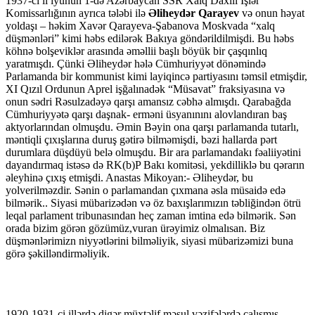
1937-ci il iyunun 1-də Azərbaycan SSR Xalq Daxili İşlər
Komissarlığının ayrıca tələbi ilə
Əliheydər Qarayev
və onun həyat
yoldaşı – həkim Xavər Qarayeva-Şabanova Moskvada “xalq
düşmənləri” kimi həbs edilərək Bakıya göndərildilmişdi. Bu həbs
köhnə bolşeviklər arasında əməllii başlı böyük bir çaşqınlıq
yaratmışdı. Çünki Əliheydər hələ Cümhuriyyət dönəmində
Parlamanda bir kommunist kimi layiqincə partiyasını təmsil etmişdir,
XI Qızıl Ordunun Aprel işğalınadək “Müsavat” fraksiyasına və
onun sədri Rəsulzadəyə qarşı amansız cəbhə almışdı. Qarabağda
Cümhuriyyətə qarşı daşnak- erməni üsyanınını alovlandıran baş
aktyorlarından olmuşdu. Əmin Bəyin ona qarşı parlamanda tutarlı,
məntiqli çıxışlarına duruş gətirə bilməmişdi, bəzi hallarda pərt
durumlara düşdüyü belə olmuşdu. Bir ara parlamandakı fəaliiyətini
dayandırmaq istəsə də RK(b)P Bakı komitəsi, yekdilliklə bu qərarın
əleyhinə çıxış etmişdi. Anastas Mikoyan:- Əliheydər, bu
yolverilməzdir. Sənin o parlamandan çıxmana əsla müsaidə edə
bilmərik.. Siyasi mübarizədən və öz baxışlarımızın təbliğindən ötrü
leqal parlament tribunasından heç zaman imtina edə bilmərik. Sən
orada bizim görən gözümüz,vuran ürəyimiz olmalısan. Biz
düşmənlərimizn niyyətlərini bilməliyik, siyasi mübarizəmizi buna
görə şəkilləndirməliyik.
1920-1931-ci illərdə digər müxtəlif məsul vəzifələrdə çalışmış,