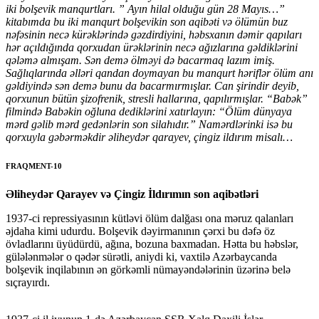
iki bolşevik manqurtları. ” Ayın hilal olduğu gün 28 Mayıs…”
kitabımda bu iki manqurt bolşevikin son aqibəti və ölümün buz
nəfəsinin necə kürəklərində gəzdirdiyini, həbsxanın dəmir qapıları
hər açıldığında qorxudan ürəklərinin necə ağızlarına gəldiklərini
qələmə almışam. Sən demə ölməyi də bacarmaq lazım imiş.
Sağlıqlarında əlləri qandan doymayan bu manqurt həriflər ölüm anı
gəldiyində sən demə bunu da bacarmırmışlar. Can şirindir deyib,
qorxunun bütün şizofrenik, stresli hallarına, qapılırmışlar. “Babək”
filmində Babəkin oğluna dediklərini xatırlayın: “Ölüm dünyaya
mərd gəlib mərd gedənlərin son silahıdır.” Namərdlərinki isə bu
qorxuyla gəbərməkdir əliheydər qarayev, çingiz ildırım misalı…
FRAQMENT-10
Əliheydər Qarayev və Çingiz İldırımın son aqibətləri
1937-ci repressiyasının kütləvi ölüm dalğası ona məruz qalanları
əjdaha kimi udurdu. Bolşevik dəyirmanının çərxi bu dəfə öz
övladlarını üyüdürdü, ağına, bozuna baxmadan. Hətta bu həbslər,
gülələnmələr o qədər sürətli, aniydi ki, vaxtilə Azərbaycanda
bolşevik inqilabının ən görkəmli nümayəndələrinin üzərinə belə
sıçrayırdı.