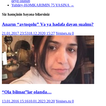
qeyd olunub
Yubiley-HƏMKARIMIN 75 YAŞINA
→
Siz həmçinin bəyənə bilərsiniz
Anarın “avtoqolu” Və ya hədəfə dəyən sualmı?
21.01.2017 23:53
18.12.2020 15:27
Yenises.ru
0
“Ola bilməz”lər olanda…
13.01.2016 15:16
10.01.2023 20:20
Yenises.ru
0