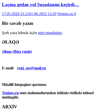
Laçına gedən yol Şuşadanmı keçirdi…
17.05.2020 21:21
01.06.2022 12:20
Yenises.ru
0
Bir cavab yazın
Şərh yaza bilmək üçün
giriş etməlisiniz
.
ƏLAQƏ
Əlaqə (Bizə yazin)
E-mail:
yeni_ses@mail.ru
Müəllif hüquqları qorunur.
Yenises.ru
-nun məlumatlarından istifadə etdikdə istinad
mütləqdir.
ARXİV