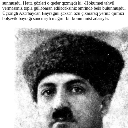
sunmuşdu. Hətta gözləri o qədər qızmışdı ki: -Hökuməti təhvil
verməsəniz topla gülləbaran ediləcəksiniz əmrində belə bulunmuşdu.
Üçrəngli Azərbaycan Bayrağını şəxsən özü çıxararaq yerinə qırmızı
bolşevik bayrağı sancmışdı məğrur bir kommunist ədasıyla.