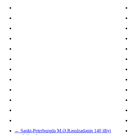
←
Sankt-Peterburqda M.Ə.Rəsulzadənin 140 illiyi