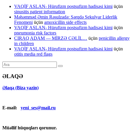
VAQİF ASLAN- Hürufizm postsufizm hadisəsi kimi
üçün
sinusitis patient information
Məhəmməd Əmin Rəsulzadə: Şərqdə Sekulyar Liderlik
Fenomeni
üçün
amoxicillin side effects
VAQİF ASLAN- Hürufizm postsufizm hadisəsi kimi
üçün
pneumonia risk factors
ÇIRAQ ADAM — MİRZƏ CƏLİL…
üçün
penicillin allergy
in children
VAQİF ASLAN- Hürufizm postsufizm hadisəsi kimi
üçün
otitis media red flags
ƏLAQƏ
Əlaqə (Bizə yazin)
E-mail:
yeni_ses@mail.ru
Müəllif hüquqları qorunur.