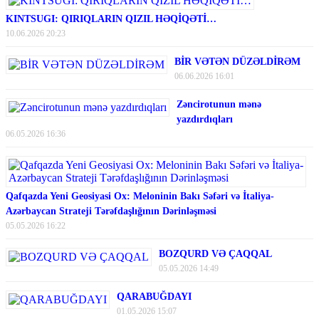
KINTSUGI: QIRIQLARIN QIZIL HƏQİQƏTİ…
10.06.2026 20:23
BİR VƏTƏN DÜZƏLDİRƏM
06.06.2026 16:01
Zəncirotunun mənə
yazdırdıqları
06.05.2026 16:36
Qafqazda Yeni Geosiyasi Ox: Meloninin Bakı Səfəri və İtaliya-
Azərbaycan Strateji Tərəfdaşlığının Dərinləşməsi
05.05.2026 16:22
BOZQURD VƏ ÇAQQAL
05.05.2026 14:49
QARABUĞDAYI
01.05.2026 15:07