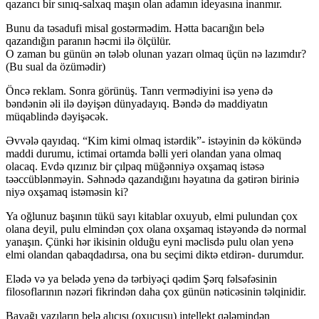
qazancı bir sınıq-salxaq maşın olan adamın ideyasına inanmır.
Bunu da təsadufi misal gostərmədim. Hətta bacarığın belə
qazandığın paranın həcmi ilə ölçülür.
O zaman bu günün ən tələb olunan yazarı olmaq üçün nə lazımdır?
(Bu sual da özümədir)
Öncə reklam. Sonra görünüş. Tanrı vermədiyini isə yenə də
bəndənin əli ilə dəyişən dünyadayıq. Bəndə də maddiyatın
müqablində dəyişəcək.
Əvvələ qayıdaq. “Kim kimi olmaq istərdik”- istəyinin də kökündə
maddi durumu, ictimai ortamda bəlli yeri olandan yana olmaq
olacaq. Evdə qızınız bir çılpaq müğənniyə oxşamaq istəsə
təəccüblənməyin. Səhnədə qazandığını həyatına da gətirən biriniə
niyə oxşamaq istəməsin ki?
Ya oğlunuz başının tükü sayı kitablar oxuyub, elmi pulundan çox
olana deyil, pulu elmindən çox olana oxşamaq istəyəndə də normal
yanaşın. Çünki hər ikisinin olduğu eyni məclisdə pulu olan yenə
elmi olandan qabaqdadırsa, ona bu seçimi diktə etdirən- durumdur.
Elədə və ya belədə yenə də tərbiyəçi qədim Şərq fəlsəfəsinin
filosoflarının nəzəri fikrindən daha çox günün nəticəsinin təlqinidir.
Bayağı yazıların belə alıcısı (oxucusu) intellekt qələmindən