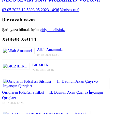
03.05.2023 12:53
03.05.2023 14:36
Yenises.ru
0
Bir cavab yazın
Şərh yaza bilmək üçün
giriş etməlisiniz
.
XƏBƏR XƏTTİ
Allah Amanında
03.08.2026 14:33
BİCZİLİK…
22.07.2026 20:16
Qırıqların Fəlsəfəsi Silsiləsi — II: Daonun Axan Çayı və İnyanqın
Qırıqları
18.07.2026 12:26