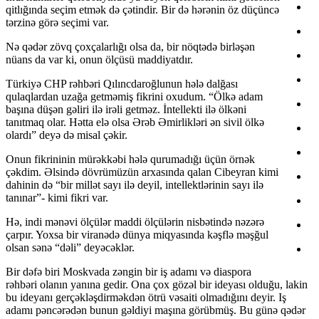
qitlığında seçim etmək də çətindir. Bir də hərənin öz düçüncə
tərzinə görə seçimi var.
Nə qədər zövq çoxçalarlığı olsa da, bir nöqtədə birləşən
nüans da var ki, onun ölçüsü maddiyatdır.
Türkiyə СHP rəhbəri Qılıncdaroğlunun hələ dalğası
qulaqlardan uzağa getməmiş fikrini oxudum. “Ölkə adam
başına düşən gəliri ilə irəli getməz. İntellekti ilə ölkəni
tanıtmaq olar. Hətta elə olsa Ərəb Əmirlikləri ən sivil ölkə
olardı” deyə də misal çəkir.
Onun fikrininin mürəkkəbi hələ qurumadığı üçün örnək
çəkdim. Əlsində dövrümüzün arxasında qalan Cibeyran kimi
dahinin də “bir millət sayı ilə deyil, intellektlərinin sayı ilə
tanınar”- kimi fikri var.
Hə, indi mənəvi ölçülər maddi ölçülərin nisbətində nəzərə
çarpır. Yoxsa bir viranədə dünya miqyasında kəşflə məşğul
olsan sənə “dəli” deyəcəklər.
Bir dəfə biri Moskvada zəngin bir iş adamı və diaspora
rəhbəri olanın yanına gedir. Ona çox gözəl bir ideyası olduğu, lakin
bu ideyanı gerçəkləşdirməkdən ötrü vəsaiti olmadığını deyir. Iş
adamı pəncərədən bunun gəldiyi maşına görübmüş. Bu günə qədər