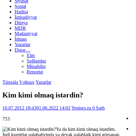
Siyasət
Sosial
Hadisə
İqtisadiyyat
Dünya
MDB
Mədəniyyət
İdman
Yazarlar
Digər…
Elm
Sağlamlıq
Müsahibə
Reportaj
Tünzalə Vəliqızı
Yazarlar
Kim kimi olmaq istərdin?
10.07.2012 18:43
01.06.2022 14:02
Yenises.ru
0 Şərh
753
Ya da kim kimi olmaq istərdim.
İndi kumirlər qələbəliyində ya deyək qələbləik kimi görsənən