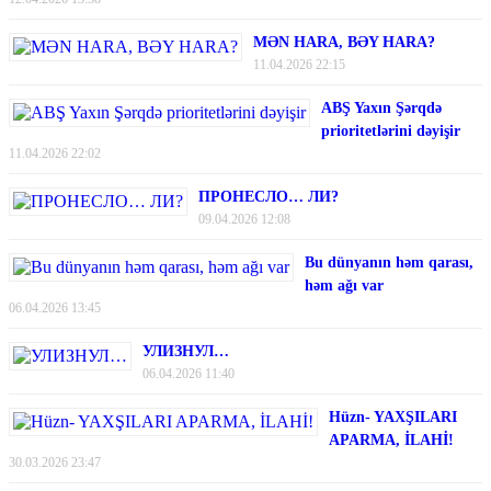
MƏN HARA, BƏY HARA?
11.04.2026 22:15
ABŞ Yaxın Şərqdə
prioritetlərini dəyişir
11.04.2026 22:02
ПРОНЕСЛО… ЛИ?
09.04.2026 12:08
Bu dünyanın həm qarası,
həm ağı var
06.04.2026 13:45
УЛИЗНУЛ…
06.04.2026 11:40
Hüzn- YAXŞILARI
APARMA, İLAHİ!
30.03.2026 23:47