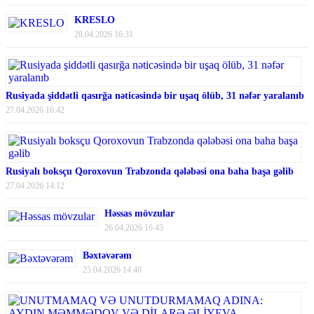
KRESLO
28.04.2026 16:31
Rusiyada şiddətli qasırğa nəticəsində bir uşaq ölüb, 31 nəfər yaralanıb
27.04.2026 16:42
Rusiyalı boksçu Qoroxovun Trabzonda qələbəsi ona baha başa gəlib
27.04.2026 14:12
Həssas mövzular
26.04.2026 16:43
Bəxtəvərəm
25.04.2026 14:40