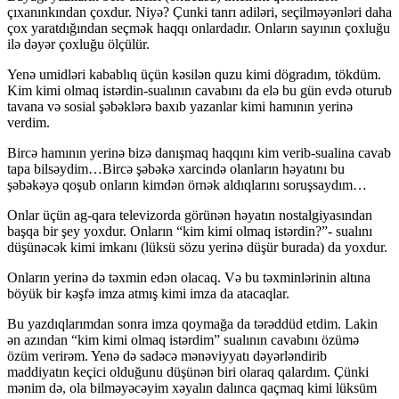
çıxanınkından çoxdur. Niyə? Çunki tanrı adiləri, seçilməyənləri daha
çox yaratdığından seçmək haqqı onlardadır. Onların sayının çoxluğu
ilə dəyər çoxluğu ölçülür.
Yenə umidləri kabablıq üçün kəsilən quzu kimi dögradım, tökdüm.
Kim kimi olmaq istərdin-sualının cavabını da elə bu gün evdə oturub
tavana və sosial şəbəklərə baxıb yazanlar kimi hamının yerinə
verdim.
Bircə hamının yerinə bizə danışmaq haqqını kim verib-sualina cavab
tapa bilsəydim…Bircə şəbəkə xarcində olanların həyatını bu
şəbəkəyə qoşub onların kimdən örnək aldıqlarını soruşsaydım…
Onlar üçün ag-qara televizorda görünən həyatın nostalgiyasından
başqa bir şey yoxdur. Onların “kim kimi olmaq istərdin?”- sualını
düşünəcək kimi imkanı (lüksü sözu yerinə düşür burada) da yoxdur.
Onların yerinə də təxmin edən olacaq. Və bu təxminlərinin altına
böyük bir kəşfə imza atmış kimi imza da atacaqlar.
Bu yazdıqlarımdan sonra imza qoymağa da tərəddüd etdim. Lakin
ən azından “kim kimi olmaq istərdim” sualının cavabını özümə
özüm verirəm. Yenə də sadəcə mənəviyyatı dəyərləndirib
maddiyatın keçici olduğunu düşünən biri olaraq qalardım. Çünki
mənim də, ola bilməyəcəyim xəyalın dalınca qaçmaq kimi lüksüm