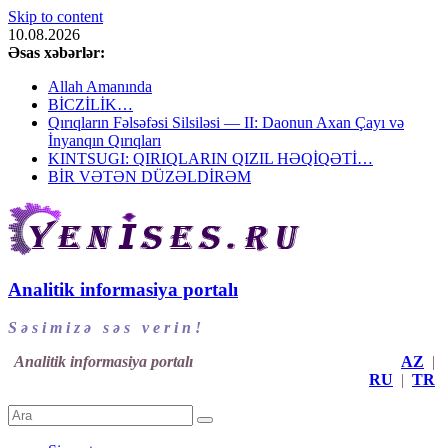
Skip to content
10.08.2026
Əsas xəbərlər:
Allah Amanında
BİCZİLİK…
Qırıqların Fəlsəfəsi Silsiləsi — II: Daonun Axan Çayı və
İnyanqın Qırıqları
KINTSUGI: QIRIQLARIN QIZIL HƏQİQƏTİ…
BİR VƏTƏN DÜZƏLDİRƏM
Analitik informasiya portalı
S ə s i m i z ə s ə s v e r i n !
Analitik informasiya portalı
AZ
|
RU
|
TR