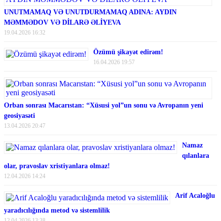
UNUTMAMAQ VƏ UNUTDURMAMAQ ADINA: AYDIN
MƏMMƏDOV VƏ DİLARƏ ƏLİYEVA
19.04.2026 16:32
Özümü şikayət edirəm!
16.04.2026 19:57
Orban sonrası Macarıstan: “Xüsusi yol”un sonu və Avropanın yeni
geosiyasəti
13.04.2026 20:47
Namaz
qılanlara
olar, pravoslav xristiyanlara olmaz!
12.04.2026 14:24
Arif Acaloğlu
yaradıcılığında metod və sistemlilik
12.04.2026 13:38