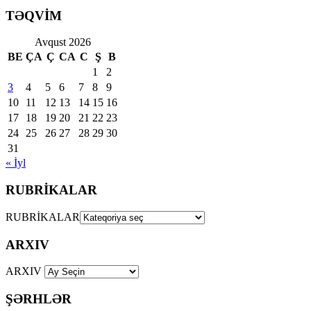
TƏQVİM
Avqust 2026
BE
ÇA
Ç
CA
C
Ş
B
1
2
3
4
5
6
7
8
9
10
11
12
13
14
15
16
17
18
19
20
21
22
23
24
25
26
27
28
29
30
31
« İyl
RUBRİKALAR
RUBRİKALAR
ARXIV
ARXIV
ŞƏRHLƏR