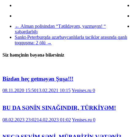
←
Alman polisindən “Tətildəyəm, yazmayın! “
xəbərdarlığı
Sankt-Peterburqda azərbaycanlılarla taciklər arasında qanlı
toqquşma: 2 ölü
→
Siz həmçinin bəyənə bilərsiniz
Bizdən heç getməyən Şuşa!!!
08.11.2020 15:50
13.02.2021 10:15
Yenises.ru
0
BU DA SƏNİN SINAĞINDIR, TÜRKİYƏM!
08.02.2023 23:02
14.02.2023 01:02
Yenises.ru
0
NECƏ SEVİM SƏNİ, MÜBARİZİN VƏTƏNİ?