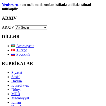
Yenises.ru
-nun məlumatlarından istifadə etdikdə istinad
mütləqdir.
ARXİV
ARXİV
DİLLƏR
Azərbaycan
Türkçe
Русский
RUBRİKALAR
Siyasət
Sosial
Hadisə
İqtisadiyyat
Dünya
MDB
Mədəniyyət
İdman