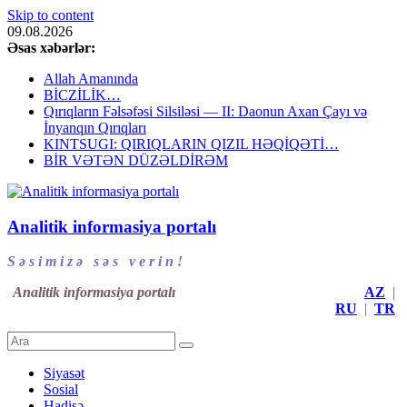
Skip to content
09.08.2026
Əsas xəbərlər:
Allah Amanında
BİCZİLİK…
Qırıqların Fəlsəfəsi Silsiləsi — II: Daonun Axan Çayı və
İnyanqın Qırıqları
KINTSUGI: QIRIQLARIN QIZIL HƏQİQƏTİ…
BİR VƏTƏN DÜZƏLDİRƏM
Analitik informasiya portalı
S ə s i m i z ə s ə s v e r i n !
Analitik informasiya portalı
AZ
|
RU
|
TR
Siyasət
Sosial
Hadisə