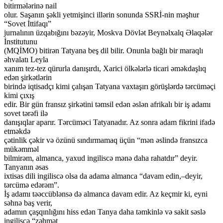
bitirmələrinə nail
olur. Saşanın şəkli yetmişinci illərin sonunda SSRİ-nin məşhur
“Sovet İttifaqı”
jurnalının üzqabığını bəzəyir, Moskva Dövlət Beynəlxalq Əlaqələr
İnstitutunu
(MQİMO) bitirən Tatyana beş dil bilir. Onunla bağlı bir maraqlı
əhvalatı Leyla
xanım tez-tez qürurla danışırdı, Xarici ölkələrlə ticari əməkdaşlıq
edən şirkətlərin
birində iqtisadçı kimi çalışan Tatyana vaxtaşırı görüşlərdə tərcüməçi
kimi çıxış
edir. Bir gün fransız şirkətini təmsil edən əslən afrikalı bir iş adamı
sovet tərəfi ilə
danışıqlar aparır. Tərcüməci Tatyanadır. Az sonra adam fikrini ifadə
etməkdə
çətinlik çəkir və özünü sındırmamaq üçün “mən əslində fransızca
mükəmməl
bilmirəm, almanca, yaxud ingiliscə mənə daha rahatdır” deyir.
Tanyanın əsas
ixtisas dili ingiliscə olsa da adama almanca “davam edin,–deyir,
tərcümə edərəm”.
İş adamı təəccüblənsə də almanca davam edir. Az keçmir ki, eyni
səhnə baş verir,
adamın çaşqınlığını hiss edən Tanya daha təmkinlə və sakit səslə
ingiliscə “zəhmət