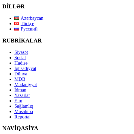
DİLLƏR
Azərbaycan
Türkçe
Русский
RUBRİKALAR
Siyasət
Sosial
Hadisə
İqtisadiyyat
Dünya
MDB
Mədəniyyət
İdman
Yazarlar
Elm
Sağlamlıq
Müsahibə
Reportaj
NAVİQASİYA