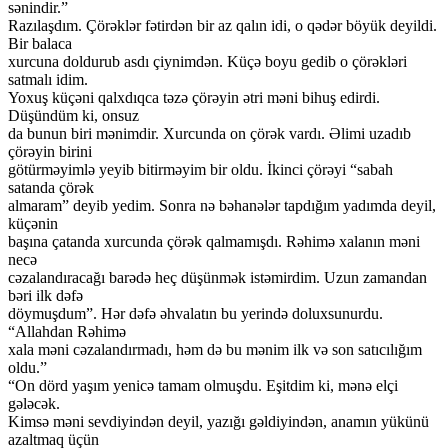
sənindir.”
Razılaşdım. Çörəklər fətirdən bir az qalın idi, o qədər böyük deyildi.
Bir balaca
xurcuna doldurub asdı çiynimdən. Küçə boyu gedib o çörəkləri
satmalı idim.
Yoxuş küçəni qalxdıqca təzə çörəyin ətri məni bihuş edirdi.
Düşündüm ki, onsuz
da bunun biri mənimdir. Xurcunda on çörək vardı. Əlimi uzadıb
çörəyin birini
götürməyimlə yeyib bitirməyim bir oldu. İkinci çörəyi “sabah
satanda çörək
almaram” deyib yedim. Sonra nə bəhanələr tapdığım yadımda deyil,
küçənin
başına çatanda xurcunda çörək qalmamışdı. Rəhimə xalanın məni
necə
cəzalandıracağı barədə heç düşünmək istəmirdim. Uzun zamandan
bəri ilk dəfə
döymuşdum”. Hər dəfə əhvalatın bu yerində doluxsunurdu.
“Allahdan Rəhimə
xala məni cəzalandırmadı, həm də bu mənim ilk və son satıcılığım
oldu.”
“On dörd yaşım yenicə tamam olmuşdu. Eşitdim ki, mənə elçi
gələcək.
Kimsə məni sevdiyindən deyil, yazığı gəldiyindən, anamın yükünü
azaltmaq üçün