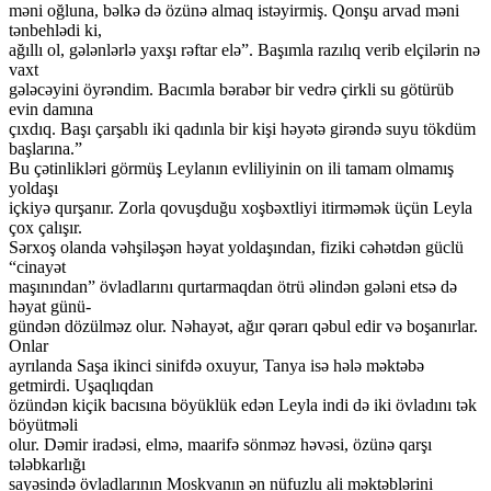
məni oğluna, bəlkə də özünə almaq istəyirmiş. Qonşu arvad məni
tənbehlədi ki,
ağıllı ol, gələnlərlə yaxşı rəftar elə”. Başımla razılıq verib elçilərin nə
vaxt
gələcəyini öyrəndim. Bacımla bərabər bir vedrə çirkli su götürüb
evin damına
çıxdıq. Başı çarşablı iki qadınla bir kişi həyətə girəndə suyu tökdüm
başlarına.”
Bu çətinlikləri görmüş Leylanın evliliyinin on ili tamam olmamış
yoldaşı
içkiyə qurşanır. Zorla qovuşduğu xoşbəxtliyi itirməmək üçün Leyla
çox çalışır.
Sərxoş olanda vəhşiləşən həyat yoldaşından, fiziki cəhətdən güclü
“cinayət
maşınından” övladlarını qurtarmaqdan ötrü əlindən gələni etsə də
həyat günü-
gündən dözülməz olur. Nəhayət, ağır qərarı qəbul edir və boşanırlar.
Onlar
ayrılanda Saşa ikinci sinifdə oxuyur, Tanya isə hələ məktəbə
getmirdi. Uşaqlıqdan
özündən kiçik bacısına böyüklük edən Leyla indi də iki övladını tək
böyütməli
olur. Dəmir iradəsi, elmə, maarifə sönməz həvəsi, özünə qarşı
tələbkarlığı
sayəsində övladlarının Moskvanın ən nüfuzlu ali məktəblərini