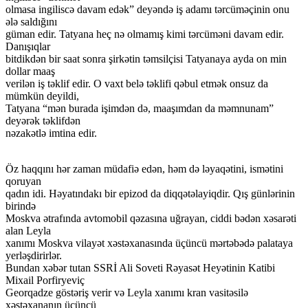
olmasa ingiliscə davam edək” deyəndə iş adamı tərcüməçinin onu
ələ saldığını
güman edir. Tatyana heç nə olmamış kimi tərcüməni davam edir.
Danışıqlar
bitdikdən bir saat sonra şirkətin təmsilçisi Tatyanaya ayda on min
dollar maaş
verilən iş təklif edir. O vaxt belə təklifi qəbul etmək onsuz da
mümkün deyildi,
Tatyana “mən burada işimdən də, maaşımdan da məmnunam”
deyərək təklifdən
nəzakətlə imtina edir.
Öz haqqını hər zaman müdafiə edən, həm də ləyaqətini, ismətini
qoruyan
qadın idi. Həyatındakı bir epizod da diqqətəlayiqdir. Qış günlərinin
birində
Moskva ətrafında avtomobil qəzasına uğrayan, ciddi bədən xəsarəti
alan Leyla
xanımı Moskva vilayət xəstəxanasında üçüncü mərtəbədə palataya
yerləşdirirlər.
Bundan xəbər tutan SSRİ Ali Soveti Rəyasət Heyətinin Katibi
Mixail Porfiryeviç
Georqadze göstəriş verir və Leyla xanımı kran vasitəsilə
xəstəxananın üçüncü