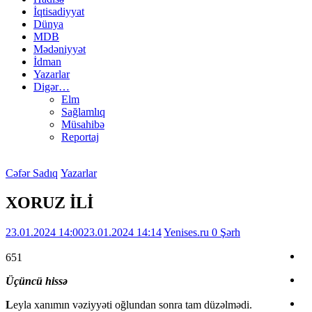
İqtisadiyyat
Dünya
MDB
Mədəniyyət
İdman
Yazarlar
Digər…
Elm
Sağlamlıq
Müsahibə
Reportaj
Cəfər Sadıq
Yazarlar
XORUZ İLİ
23.01.2024 14:00
23.01.2024 14:14
Yenises.ru
0 Şərh
651
Üçüncü hissə
L
eyla xanımın vəziyyəti oğlundan sonra tam düzəlmədi.