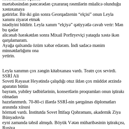
mərtəbəsindən pəncərədən çıxararaq rəsmilərin müalicə olunduğu
xəstəxanaya
gətirirlər. Bir-iki gün sonra Georqadzenin “elçisi” onun Leyla
xanımı ziyarət etmək
istədiyini bildirir. Leyla xanım “elçiyə” qətiyyətlə cavab verir: Mən
bu qədər
alicənab hərəkətdən sonra Mixail Porfiryeviçi yataqda xəstə ikən
qarşılamaram.
Ayağa qalxanda özüm xəbər edərəm. İndi sadəcə mənim
minnətdarlığımı ona
yetirin.
Leyla xanımın çox zəngin kitabxanası vardı. Teatrı çox sevirdi.
SSRİ Ali
Soveti Rəyasət Heyətində çalışdığı otuz ildən çox müddət ərzində
aparatın bütün
bayram, yubiley tədbirlərinin, konsertlərin proqramları onun iştirakı
olmadan
hazırlanmırdı. 70-80-ci illərdə SSRİ-nin şərqşünas diplomatları
arasında xüsusi
hörməti vardı. İnstitutda Sovet İttifaqı Qəhrəmanı, akademik Ziya
Bünyadovla
eyni zamanda təhsil almışdı. Böyük Vətən müharibəsinin iştirakçısı,
Rusiya