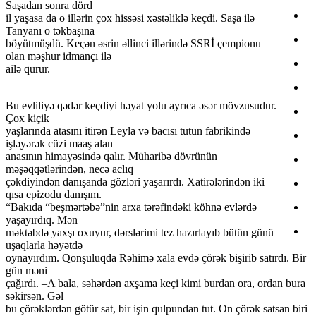
Saşadan sonra dörd
il yaşasa da o illərin çox hissəsi xəstəliklə keçdi. Saşa ilə
Tanyanı o təkbaşına
böyütmüşdü. Keçən əsrin əllinci illərində SSRİ çempionu
olan məşhur idmançı ilə
ailə qurur.
Bu evliliyə qədər keçdiyi həyat yolu ayrıca əsər mövzusudur.
Çox kiçik
yaşlarında atasını itirən Leyla və bacısı tutun fabrikində
işləyərək cüzi maaş alan
anasının himayəsində qalır. Müharibə dövrünün
məşəqqətlərindən, necə aclıq
çəkdiyindən danışanda gözləri yaşarırdı. Xatirələrindən iki
qısa epizodu danışım.
“Bakıda “beşmərtəbə”nin arxa tərəfindəki köhnə evlərdə
yaşayırdıq. Mən
məktəbdə yaxşı oxuyur, dərslərimi tez hazırlayıb bütün günü
uşaqlarla həyətdə
oynayırdım. Qonşuluqda Rəhimə xala evdə çörək bişirib satırdı. Bir
gün məni
çağırdı. –A bala, səhərdən axşama keçi kimi burdan ora, ordan bura
səkirsən. Gəl
bu çörəklərdən götür sat, bir işin qulpundan tut. On çörək satsan biri