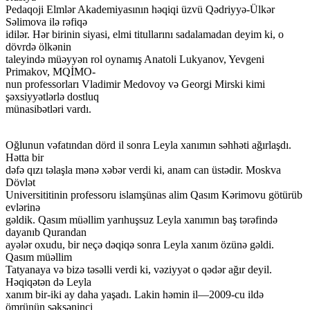
Pedaqoji Elmlər Akademiyasının həqiqi üzvü Qədriyyə-Ülkər
Səlimova ilə rəfiqə
idilər. Hər birinin siyasi, elmi titullarını sadalamadan deyim ki, o
dövrdə ölkənin
taleyində müəyyən rol oynamış Anatoli Lukyanov, Yevgeni
Primakov, MQİMO-
nun professorları Vladimir Medovoy və Georgi Mirski kimi
şəxsiyyətlərlə dostluq
münasibətləri vardı.
Oğlunun vəfatından dörd il sonra Leyla xanımın səhhəti ağırlaşdı.
Hətta bir
dəfə qızı təlaşla mənə xəbər verdi ki, anam can üstədir. Moskva
Dövlət
Universititinin professoru islamşünas alim Qasım Kərimovu götürüb
evlərinə
gəldik. Qasım müəllim yarıhuşsuz Leyla xanımın baş tərəfində
dayanıb Qurandan
ayələr oxudu, bir neçə dəqiqə sonra Leyla xanım özünə gəldi.
Qasım müəllim
Tatyanaya və bizə təsəlli verdi ki, vəziyyət o qədər ağır deyil.
Həqiqətən də Leyla
xanım bir-iki ay daha yaşadı. Lakin həmin il—2009-cu ildə
ömrünün səksəninci