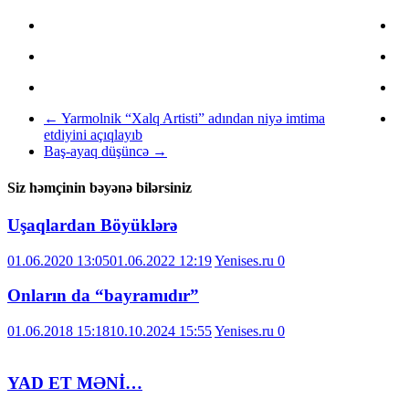
←
Yarmolnik “Xalq Artisti” adından niyə imtima
etdiyini açıqlayıb
Baş-ayaq düşüncə
→
Siz həmçinin bəyənə bilərsiniz
Uşaqlardan Böyüklərə
01.06.2020 13:05
01.06.2022 12:19
Yenises.ru
0
Onların da “bayramıdır”
01.06.2018 15:18
10.10.2024 15:55
Yenises.ru
0
YAD ET MƏNİ…