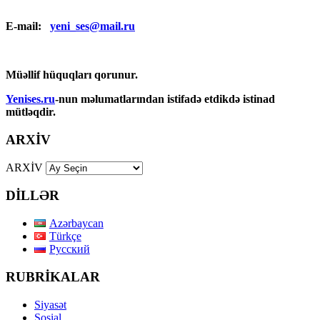
E-mail:
yeni_ses@mail.ru
Müəllif hüquqları qorunur.
Yenises.ru
-nun məlumatlarından istifadə etdikdə istinad
mütləqdir.
ARXİV
ARXİV
DİLLƏR
Azərbaycan
Türkçe
Русский
RUBRİKALAR
Siyasət
Sosial