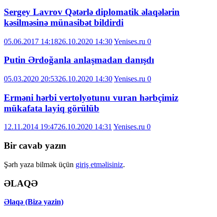
Sergey Lavrov Qətərlə diplomatik əlaqələrin
kəsilməsinə münasibət bildirdi
05.06.2017 14:18
26.10.2020 14:30
Yenises.ru
0
Putin Ərdoğanla anlaşmadan danışdı
05.03.2020 20:53
26.10.2020 14:30
Yenises.ru
0
Erməni hərbi vertоlyotunu vuran hərbçimiz
mükafata layiq görülüb
12.11.2014 19:47
26.10.2020 14:31
Yenises.ru
0
Bir cavab yazın
Şərh yaza bilmək üçün
giriş etməlisiniz
.
ƏLAQƏ
Əlaqə (Bizə yazin)