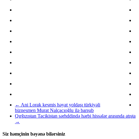
←
Ani Lorak keşmiş həyat yoldaşı türkiyəli
biznesmen Murat Nalçacıoğlu ilə barışıb
Qırğızıstan Tacikistan sərhddində hərbi hissələr arasında atışta
→
Siz həmçinin bəyənə bilərsiniz