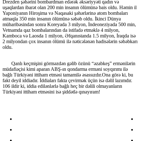
Drezden şəhərini bombardman edərək əksəriyyəti qadın və
uşaqlardan ibarət olan 200 min insanın ölümünə bais oldu. Həmin il
Yaponiyanın Hiroşima və Naqasaki şəhərlərinə atom bombaları
atmaqla 350 min insanın ölümünə səbəb oldu. İkinci Dünya
müharibəsindən sonra Koreyada 3 milyon, İndeoneziyada 500 min,
Vetnamda qaz bombalarından da istifadə etməklə 4 milyon,
Kamboca və Laosda 1 milyon, Əfqanıstanda 1.5 milyon, İraqda isə
2 milyondan çox insanın ölümü ilə nəticələnən hadisələrin səbəbkarı
oldu.
Qanlı keçmişini görməzdən gəlib özünü “əzabkeş” ermənilərin
müdafiəçisi kimi aparan ABŞ-ın qondarma erməni soyqırımı ilə
bağlı Türkiyəni ittiham etməsi tamamilə əsassızdır.Ona görə ki, bu
fakt deyil iddiadır. İddiaları fakta çevirmək üçün isə dəlil lazımdır.
106 ildir ki, iddia edilənlərlə bağlı heç bir dəlili olmayanların
Türkiyəni ittiham etməsini isə şiddətlə qınayıram!