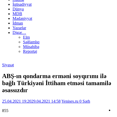
İqtisadiyyat
Dünya
MDB
Mədəniyyət
İdman
Yazarlar
Digər…
Elm
Sağlamlıq
Müsahibə
Reportaj
Siyasət
ABŞ-ın qondarma erməni soyqırımı ilə
bağlı Türkiyəni İttiham etməsi tamamilə
əsassızdır
25.04.2021 19:20
29.04.2021 14:58
Yenises.ru
0 Şərh
855