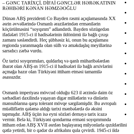
– GƏNC TARİXÇİ, DİFAİ GƏNCLƏR HƏRƏKATININ
RƏHBƏRİ KƏNAN HƏMZƏOĞLU
Dünən ABŞ prezidenti Co Bayden rəsmi açıqlamasında XX
əsrin əvvəllərində Osmanlı ərazilərindən ermənilərin
köçürülməsini “soyqırım” adlandırdı. Bayden sözügedən
ifadələri 1915-ci il hadisələrinin ildönümü ilə bağlı çıxışı
zamanı səsləndirdi. Heç şübhəsiz ki, onun bu açıqlaması
regionda yaranmaqda olan sülh və əməkdaşlıq meyillərinə
sarsıdıcı zərbə vurdu.
Öz tarixi soyqırımıları, quldarlıq və qanlı müharibələrdən
ibarət olan ABŞ-ın 1915-ci il hadisələri ilə bağlı arxivlərini
açmağa hazır olan Türkiyəni ittiham etməsi tamamilə
əsassızdır.
Osmanlı imperiyası mövcud olduğu 623 il ərzində daim öz
sərhədləri daxilində yaşayan digər millətlərin və dinlərin
mənsublarına qarşı tolerant mövqe sərgiləmişdir. Bu avropalı
müəlliflərin qələmə aldığı tarixi mənbələrdə də əksini
tapmışdır. ABŞ üçün isə eyni sözləri deməyə tarix icazə
vermir. Belə ki, Türkiyəni qondarma erməni soyqırımında
ittiham edən ABŞ XVII əsrdən başlayaraq milyonlarla qızıldərilini
qətlə yetirdi, bir o qədər də afrikalını qula çevirdi. 1945-ci ildə