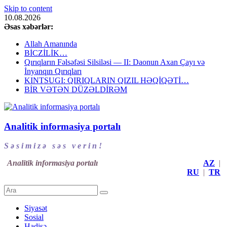
Skip to content
10.08.2026
Əsas xəbərlər:
Allah Amanında
BİCZİLİK…
Qırıqların Fəlsəfəsi Silsiləsi — II: Daonun Axan Çayı və
İnyanqın Qırıqları
KINTSUGI: QIRIQLARIN QIZIL HƏQİQƏTİ…
BİR VƏTƏN DÜZƏLDİRƏM
Analitik informasiya portalı
S ə s i m i z ə s ə s v e r i n !
Analitik informasiya portalı
AZ
|
RU
|
TR
Siyasət
Sosial
Hadisə