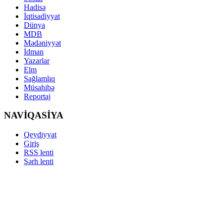
Hadisə
İqtisadiyyat
Dünya
MDB
Mədəniyyət
İdman
Yazarlar
Elm
Sağlamlıq
Müsahibə
Reportaj
NAVİQASİYA
Qeydiyyat
Giriş
RSS lenti
Şərh lenti
Copyright ©
YENISES.RU 2012-2020. All rights reserved.