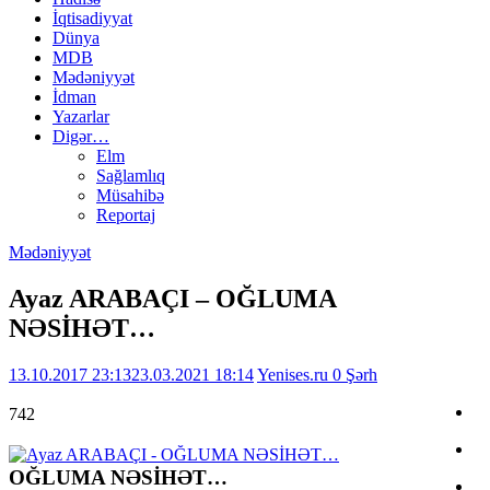
İqtisadiyyat
Dünya
MDB
Mədəniyyət
İdman
Yazarlar
Digər…
Elm
Sağlamlıq
Müsahibə
Reportaj
Mədəniyyət
Ayaz ARABAÇI – OĞLUMA
NƏSİHƏT…
13.10.2017 23:13
23.03.2021 18:14
Yenises.ru
0 Şərh
742
OĞLUMA NƏSİHƏT…