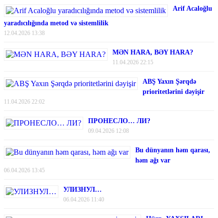
Arif Acaloğlu
yaradıcılığında metod və sistemlilik
12.04.2026 13:38
MƏN HARA, BƏY HARA?
11.04.2026 22:15
ABŞ Yaxın Şərqdə
prioritetlərini dəyişir
11.04.2026 22:02
ПРОНЕСЛО… ЛИ?
09.04.2026 12:08
Bu dünyanın həm qarası,
həm ağı var
06.04.2026 13:45
УЛИЗНУЛ…
06.04.2026 11:40