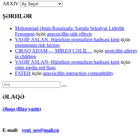
ARXIV
ŞƏRHLƏR
Məhəmməd Əmin Rəsulzadə: Şərqdə Sekulyar Liderlik
Fenomeni
üçün
amoxicillin side effects
VAQİF ASLAN- Hürufizm postsufizm hadisəsi kimi
üçün
pneumonia risk factors
ÇIRAQ ADAM — MİRZƏ CƏLİL…
üçün
penicillin allergy
in children
VAQİF ASLAN- Hürufizm postsufizm hadisəsi kimi
üçün
otitis media red flags
FATEH
üçün
amoxicillin interaction compatibility
ƏLAQƏ
Əlaqə (Bizə yazin)
E-mail:
yeni_ses@mail.ru