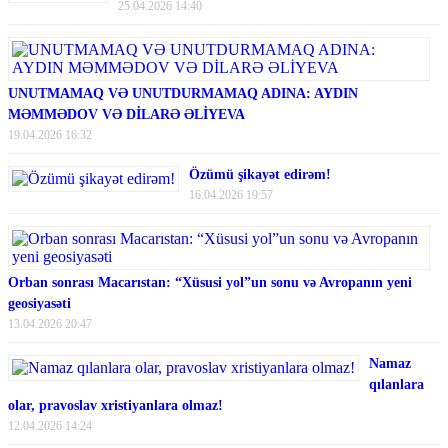
25.04.2026 14:40
UNUTMAMAQ VƏ UNUTDURMAMAQ ADINA: AYDIN
MƏMMƏDOV VƏ DİLARƏ ƏLİYEVA
19.04.2026 16:32
Özümü şikayət edirəm!
16.04.2026 19:57
Orban sonrası Macarıstan: “Xüsusi yol”un sonu və Avropanın yeni
geosiyasəti
13.04.2026 20:47
Namaz
qılanlara
olar, pravoslav xristiyanlara olmaz!
12.04.2026 14:24