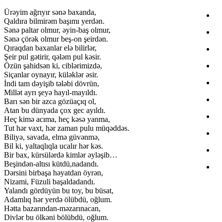
Ürəyim ağrıyır sənə baxanda,
Qaldıra bilmirəm başımı yerdən.
Sənə paltar olmur, əyin-baş olmur,
Sənə çörək olmur beş-on şeirdən.
Qıraqdan baxanlar elə bilirlər,
Şeir pul gətirir, qələm pul kəsir.
Özün şahidsən ki, ciblərimizdə,
Siçanlar oynayır, küləklər əsir.
İndi tam dəyişib tələbi dövrün,
Millət ayrı şeyə hayıl-mayıldı.
Barı sən bir azca gözüaçıq ol,
Atan bu dünyada çox gec ayıldı.
Heç kimə acıma, heç kəsə yanma,
Tut hər vaxt, hər zaman pulu müqəddəs.
Biliyə, savada, elmə güvənmə,
Bil ki, yaltaqlıqla ucalır hər kəs.
Bir bax, kürsülərdə kimlər əyləşib…
Beşindən-altısı kütdü,nadandı.
Dərsini birbaşa həyatdan öyrən,
Nizami, Füzuli başaldadandı.
Yalandı gördüyün bu toy, bu büsat,
Adamlıq hər yerdə ölübdü, oğlum.
Hətta bazarından-məzarınacan,
Divlər bu ölkəni bölübdü, oğlum.