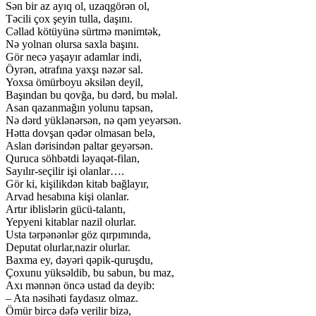
Sən bir az ayıq ol, uzaqgörən ol,
Təcili çox şeyin tulla, daşını.
Cəllad kötüyünə sürtmə mənimtək,
Nə yolnan olursa saxla başını.
Gör necə yaşayır adamlar indi,
Öyrən, ətrafına yaxşı nəzər sal.
Yoxsa ömürboyu əksilən deyil,
Başından bu qovğa, bu dərd, bu məlal.
Asan qazanmağın yolunu tapsan,
Nə dərd yüklənərsən, nə qəm yeyərsən.
Hətta dovşan qədər olmasan belə,
Aslan dərisindən paltar geyərsən.
Quruca söhbətdi ləyaqət-filan,
Sayılır-seçilir işi olanlar….
Gör ki, kişilikdən kitab bağlayır,
Arvad hesabına kişi olanlar.
Artır iblislərin gücü-talantı,
Yepyeni kitablar nazil olurlar.
Usta tərpənənlər göz qırpımında,
Deputat olurlar,nazir olurlar.
Baxma ey, dəyəri qəpik-quruşdu,
Çoxunu yüksəldib, bu sabun, bu maz,
Axı mənnən öncə ustad da deyib:
– Ata nəsihəti faydasız olmaz.
Ömür bircə dəfə verilir bizə,