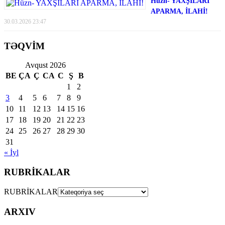
Hüzn- YAXŞILARI
APARMA, İLAHİ!
30.03.2026 23:47
TƏQVİM
Avqust 2026
BE
ÇA
Ç
CA
C
Ş
B
1
2
3
4
5
6
7
8
9
10
11
12
13
14
15
16
17
18
19
20
21
22
23
24
25
26
27
28
29
30
31
« İyl
RUBRİKALAR
RUBRİKALAR
ARXIV