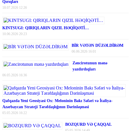
Qırıqları
18.07.2026 12:26
KINTSUGI: QIRIQLARIN QIZIL HƏQİQƏTİ…
10.06.2026 20:23
BİR VƏTƏN DÜZƏLDİRƏM
06.06.2026 16:01
Zəncirotunun mənə
yazdırdıqları
06.05.2026 16:36
Qafqazda Yeni Geosiyasi Ox: Meloninin Bakı Səfəri və İtaliya-
Azərbaycan Strateji Tərəfdaşlığının Dərinləşməsi
05.05.2026 16:22
BOZQURD VƏ ÇAQQAL
05.05.2026 14:49