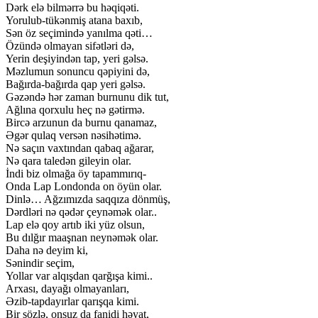
Dərk elə bilmərrə bu həqiqəti.
Yorulub-tükənmiş atana baxıb,
Sən öz seçimində yanılma qəti…
Özündə olmayan sifətləri də,
Yerin deşiyindən tap, yeri gəlsə.
Məzlumun sonuncu qəpiyini də,
Bağırda-bağırda qap yeri gəlsə.
Gəzəndə hər zaman burnunu dik tut,
Ağlına qorxulu heç nə gətirmə.
Bircə arzunun da burnu qanamaz,
Əgər qulaq versən nəsihətimə.
Nə saçın vaxtından qabaq ağarar,
Nə qara taledən gileyin olar.
İndi biz olmağa öy tapammırıq-
Onda Lap Londonda on öyün olar.
Dinlə… Ağzımızda saqqıza dönmüş,
Dərdləri nə qədər çeynəmək olar..
Lap elə qoy artıb iki yüz olsun,
Bu dılğır maaşnan neynəmək olar.
Daha nə deyim ki,
Sənindir seçim,
Yollar var alqışdan qarğışa kimi..
Arxası, dayağı olmayanları,
Əzib-tapdayırlar qarışqa kimi.
Bir sözlə, onsuz da fanidi həyat,