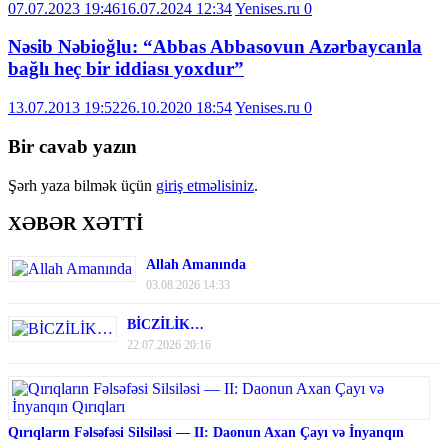
07.07.2023 19:46
16.07.2024 12:34
Yenises.ru
0
Nəsib Nəbioğlu: “Abbas Abbasovun Azərbaycanla
bağlı heç bir iddiası yoxdur”
13.07.2013 19:52
26.10.2020 18:54
Yenises.ru
0
Bir cavab yazın
Şərh yaza bilmək üçün
giriş etməlisiniz
.
XƏBƏR XƏTTİ
Allah Amanında
03.08.2026 14:33
BİCZİLİK…
22.07.2026 20:16
Qırıqların Fəlsəfəsi Silsiləsi — II: Daonun Axan Çayı və İnyanqın