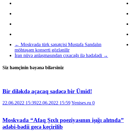
←
Moskvada türk sənətçisi Mustafa Sandalın
möhtəşəm konserti gözlənilir
İran nüvə anlaşmasından çıxacağı ilə hədələdi
→
Siz həmçinin bəyənə bilərsiniz
Bir diləkdə açacaq sadəcə bir Ümid!
22.06.2022 15:39
22.06.2022 15:59
Yenises.ru
0
Moskvada “Afaq Şıxlı poeziyasının işığı alıtnda”
ədəbi-bədii gecə keçirilib