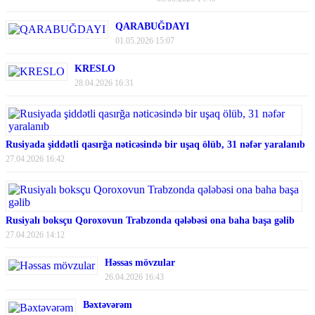
QARABUĞDAYI
01.05.2026 15:07
KRESLO
28.04.2026 16:31
Rusiyada şiddətli qasırğa nəticəsində bir uşaq ölüb, 31 nəfər yaralanıb
27.04.2026 16:42
Rusiyalı boksçu Qoroxovun Trabzonda qələbəsi ona baha başa gəlib
27.04.2026 14:12
Həssas mövzular
26.04.2026 16:43
Bəxtəvərəm