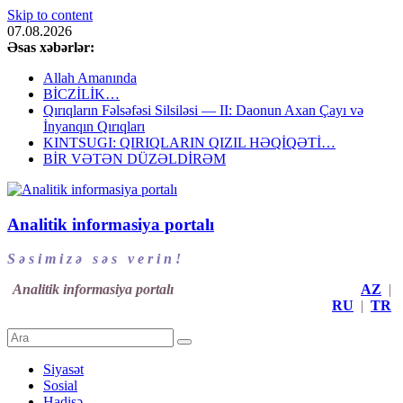
Skip to content
07.08.2026
Əsas xəbərlər:
Allah Amanında
BİCZİLİK…
Qırıqların Fəlsəfəsi Silsiləsi — II: Daonun Axan Çayı və
İnyanqın Qırıqları
KINTSUGI: QIRIQLARIN QIZIL HƏQİQƏTİ…
BİR VƏTƏN DÜZƏLDİRƏM
Analitik informasiya portalı
S ə s i m i z ə s ə s v e r i n !
Analitik informasiya portalı
AZ
|
RU
|
TR
Siyasət
Sosial
Hadisə