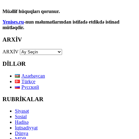
Müəllif hüquqları qorunur.
Yenises.ru
-nun məlumatlarından istifadə etdikdə istinad
mütləqdir.
ARXİV
ARXİV
DİLLƏR
Azərbaycan
Türkçe
Русский
RUBRİKALAR
Siyasət
Sosial
Hadisə
İqtisadiyyat
Dünya
MDB