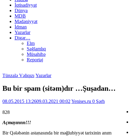
İqtisadiyyat
Dünya
MDB
Mədəniyyət
İdman
Yazarlar
Digər…
Elm
Sağlamlıq
Müsahibə
Reportaj
Tünzalə Vəliqızı
Yazarlar
Bu bir spam (sitəm)dır …Şuşadan…
08.05.2015 13:26
09.03.2021 00:02
Yenises.ru
0 Şərh
828
Açmayınnn!!!
Bir Qələbənin astanasında bir məğlubiyyət tarixinin anım