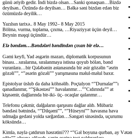
günü əriyib gedir. İndi bizdə olsan…Sanki qonaqsan…Bizdə
deyilsən.. Özündə də deyilsən… Bəlkə səni bizdən edən biz
özümüzdə deyilik…
Yazılsın tarixə.. 8 May 1992– 8 May 2015
Bölmə, vurma, toplama, çıxma, …Riyaziyyat üçün deyil…
Beynin məşqi üçündür…
Elə bəndəm…Bəndələri bəndindən çıxan bir elə…
Gəmi keyfi, Yad əsgərin məzarı, diplomatik korpusunun
binası…sıralarına, sıralanmaya istisna qoyub bölən, bənd
vuranlara…bir Qələbənin astanasında bir əsir gözəlin “əsrin
gözəli””, “”əsərin gözəli”” yarışmasına məlul-məlul baxır.
Epistolyar üslub da daha köhnəlib. Poçtalyon “”Durnalar””ı
qanadlanmır, “”Şikəstəsi”” havalanmır…””Cıdırında”” at
kişnəmir, dağlarında bir-iki- üç- ocaqlar qalanmır…
Telefonu çəkmir, dalğaların qarşısını dağlar alıb. Mübariz
bəndəsi bətnində, “”Dilqəmi””, “”Hüseyni”” havasına hava
udmağa gedəni yolda sərğərdən…Səngəri sinəsində, uçurumu
köksündə…
Kimlə, nəylə çatdırsın həsrətini??? “”Gəl boyuna qurban, ay Vətən
oğlu”” ağısına ağlayıb, sənin eşqinə tost qaldıranlara…