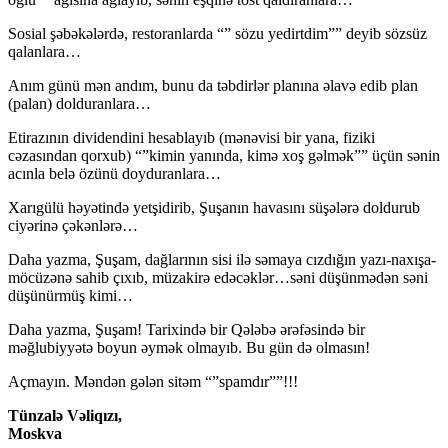
Sosial şəbəkələrdə, restoranlarda “” sözu yedirtdim”” deyib sözsüz
qalanlara…
Anım günü mən andım, bunu da təbdirlər planına əlavə edib plan
(palan) dolduranlara…
Etirazının dividendini hesablayıb (mənəvisi bir yana, fiziki
cəzasından qorxub) “”kimin yanında, kimə xoş gəlmək”” üçün sənin
acınla belə özünü doyduranlara…
Xarıgülü həyətində yetşidirib, Şuşanın havasını süşələrə doldurub
ciyərinə çəkənlərə…
Daha yazma, Şuşam, dağlarının sisi ilə səmaya cızdığın yazı-naxışa-
möcüzənə sahib çıxıb, müzakirə edəcəklər…səni düşünmədən səni
düşünürmüş kimi…
Daha yazma, Şuşam! Tarixində bir Qələbə ərəfəsində bir
məğlubiyyətə boyun əymək olmayıb. Bu gün də olmasın!
Açmayın. Məndən gələn sitəm “”spamdır””!!!
Tünzalə Vəliqızı,
Moskva