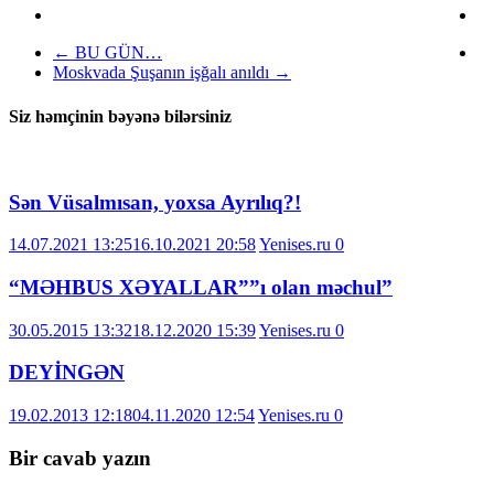
←
BU GÜN…
Moskvada Şuşanın işğalı anıldı
→
Siz həmçinin bəyənə bilərsiniz
Sən Vüsalmısan, yoxsa Ayrılıq?!
14.07.2021 13:25
16.10.2021 20:58
Yenises.ru
0
“MƏHBUS XƏYALLAR””ı olan məchul”
30.05.2015 13:32
18.12.2020 15:39
Yenises.ru
0
DEYİNGƏN
19.02.2013 12:18
04.11.2020 12:54
Yenises.ru
0
Bir cavab yazın