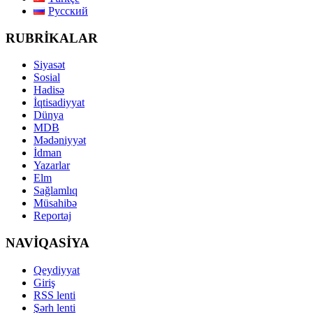
Русский
RUBRİKALAR
Siyasət
Sosial
Hadisə
İqtisadiyyat
Dünya
MDB
Mədəniyyət
İdman
Yazarlar
Elm
Sağlamlıq
Müsahibə
Reportaj
NAVİQASİYA
Qeydiyyat
Giriş
RSS lenti
Şərh lenti