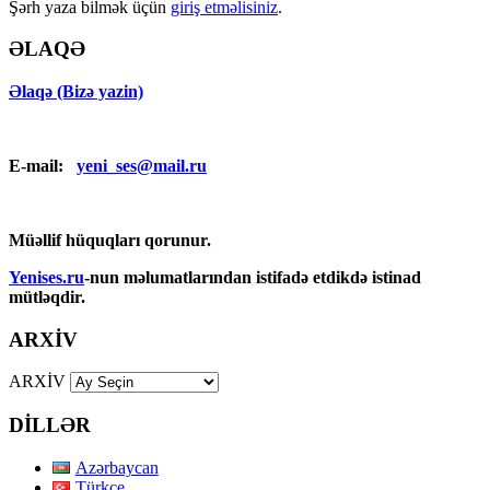
Şərh yaza bilmək üçün
giriş etməlisiniz
.
ƏLAQƏ
Əlaqə (Bizə yazin)
E-mail:
yeni_ses@mail.ru
Müəllif hüquqları qorunur.
Yenises.ru
-nun məlumatlarından istifadə etdikdə istinad
mütləqdir.
ARXİV
ARXİV
DİLLƏR
Azərbaycan
Türkçe