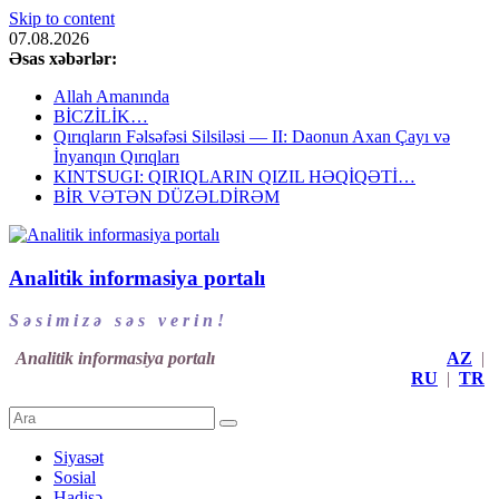
Skip to content
07.08.2026
Əsas xəbərlər:
Allah Amanında
BİCZİLİK…
Qırıqların Fəlsəfəsi Silsiləsi — II: Daonun Axan Çayı və
İnyanqın Qırıqları
KINTSUGI: QIRIQLARIN QIZIL HƏQİQƏTİ…
BİR VƏTƏN DÜZƏLDİRƏM
Analitik informasiya portalı
S ə s i m i z ə s ə s v e r i n !
Analitik informasiya portalı
AZ
|
RU
|
TR
Siyasət
Sosial
Hadisə