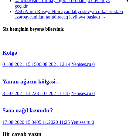
←
Moskvada fırtınaya görə 100-dən çox aviareys
geçikir
ASGA-nın Rusiya Nümayəndəliyi slavyan ölkələrindəki
azərbaycanlıları tanıtdıracaq layihəyə başladı
→
Siz həmçinin bəyənə bilərsiniz
Kölgə
01.08.2021 15:15
06.08.2021 12:14
Yenises.ru
0
Yanan ağacın kölgəsi…
31.07.2021 13:22
31.07.2021 17:47
Yenises.ru
0
Sənə nağıl lazımdır?
17.08.2020 15:34
05.11.2020 11:25
Yenises.ru
0
Bir cavab yazın