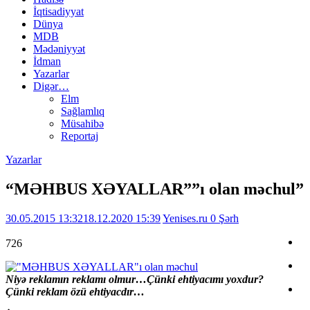
İqtisadiyyat
Dünya
MDB
Mədəniyyət
İdman
Yazarlar
Digər…
Elm
Sağlamlıq
Müsahibə
Reportaj
Yazarlar
“MƏHBUS XƏYALLAR””ı olan məchul”
30.05.2015 13:32
18.12.2020 15:39
Yenises.ru
0 Şərh
726
Niyə reklamın reklamı olmur…Çünki ehtiyacımı yoxdur?
Çünki reklam özü ehtiyacdır…