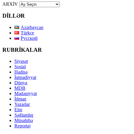
ARXİV
DİLLƏR
Azərbaycan
Türkçe
Русский
RUBRİKALAR
Siyasət
Sosial
Hadisə
İqtisadiyyat
Dünya
MDB
Mədəniyyət
İdman
Yazarlar
Elm
Sağlamlıq
Müsahibə
Reportaj