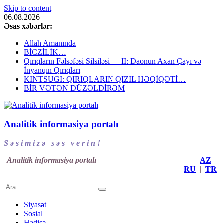
Skip to content
06.08.2026
Əsas xəbərlər:
Allah Amanında
BİCZİLİK…
Qırıqların Fəlsəfəsi Silsiləsi — II: Daonun Axan Çayı və
İnyanqın Qırıqları
KINTSUGI: QIRIQLARIN QIZIL HƏQİQƏTİ…
BİR VƏTƏN DÜZƏLDİRƏM
Analitik informasiya portalı
S ə s i m i z ə s ə s v e r i n !
Analitik informasiya portalı
AZ
|
RU
|
TR
Siyasət
Sosial
Hadisə