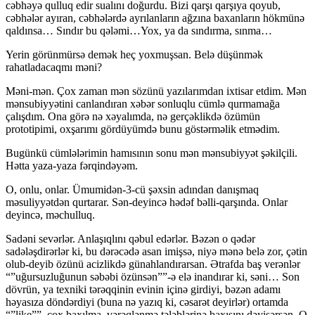
cəbhəyə qulluq edir sualını doğurdu. Bizi qarşı qarşıya qoyub,
cəbhələr ayıran, cəbhələrdə ayrılanların ağzına baxanların hökmünə
qaldınsa… Sındır bu qələmi…Yox, ya da sındırma, sınma…
Yerin görünmürsə demək heç yoxmuşsan. Belə düşünmək
rahatladacaqmı məni?
Məni-mən. Çox zaman mən sözünü yazılarımdan ixtisar etdim. Mən
mənsubiyyətini canlandıran xəbər sonluqlu cümlə qurmamağa
çalışdım. Ona görə nə xəyalımda, nə gerçəklikdə özümün
prototipimi, oxşarımı gördüyümdə bunu göstərməlik etmədim.
Bugünkü cümlələrimin hamısının sonu mən mənsubiyyət şəkilçili.
Hətta yaza-yaza fərqindəyəm.
O, onlu, onlar. Ümumidən-3-cü şəxsin adından danışmaq
məsuliyyətdən qurtarar. Sən-deyincə hədəf bəlli-qarşında. Onlar
deyincə, məchulluq.
Sadəni sevərlər. Anlaşıqlını qəbul edərlər. Bəzən o qədər
sadələşdirərlər ki, bu dərəcədə asan imişsə, niyə mənə belə zor, çətin
olub-deyib özünü acizlikdə günahlandırarsan. Ətrafda baş verənlər
“”uğursuzluğunun səbəbi özünsən””-ə elə inandırar ki, səni… Son
dövrün, ya texniki tərəqqinin evinin içinə girdiyi, bəzən adamı
həyasıza döndərdiyi (buna nə yazıq ki, cəsarət deyirlər) ortamda
“”like””, çox baxılma, vərəqlənmə tələblərinə baxışını dəyişərsən. O