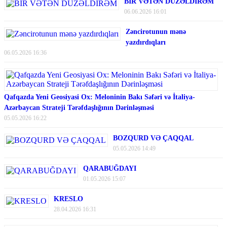
BİR VƏTƏN DÜZƏLDİRƏM
06.06.2026 16:01
Zəncirotunun mənə
yazdırdıqları
06.05.2026 16:36
Qafqazda Yeni Geosiyasi Ox: Meloninin Bakı Səfəri və İtaliya-
Azərbaycan Strateji Tərəfdaşlığının Dərinləşməsi
05.05.2026 16:22
BOZQURD VƏ ÇAQQAL
05.05.2026 14:49
QARABUĞDAYI
01.05.2026 15:07
KRESLO
28.04.2026 16:31