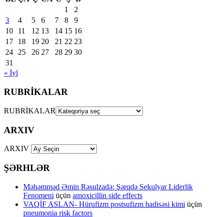
1
2
3
4
5
6
7
8
9
10
11
12
13
14
15
16
17
18
19
20
21
22
23
24
25
26
27
28
29
30
31
« İyl
RUBRİKALAR
RUBRİKALAR
ARXIV
ARXIV
ŞƏRHLƏR
Məhəmməd Əmin Rəsulzadə: Şərqdə Sekulyar Liderlik
Fenomeni
üçün
amoxicillin side effects
VAQİF ASLAN- Hürufizm postsufizm hadisəsi kimi
üçün
pneumonia risk factors