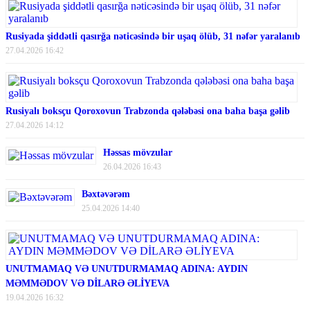
Rusiyada şiddətli qasırğa nəticəsində bir uşaq ölüb, 31 nəfər yaralanıb
27.04.2026 16:42
Rusiyalı boksçu Qoroxovun Trabzonda qələbəsi ona baha başa gəlib
27.04.2026 14:12
Həssas mövzular
26.04.2026 16:43
Bəxtəvərəm
25.04.2026 14:40
UNUTMAMAQ VƏ UNUTDURMAMAQ ADINA: AYDIN
MƏMMƏDOV VƏ DİLARƏ ƏLİYEVA
19.04.2026 16:32