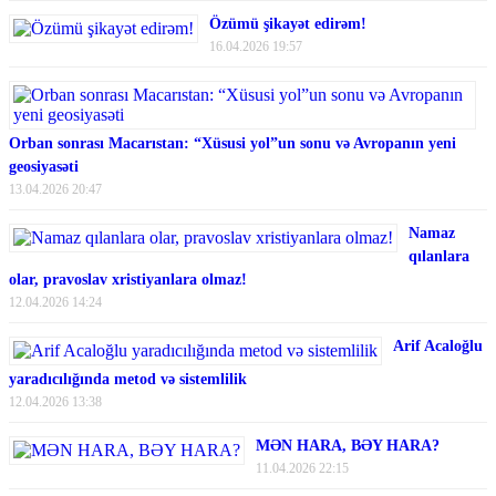
Özümü şikayət edirəm!
16.04.2026 19:57
Orban sonrası Macarıstan: “Xüsusi yol”un sonu və Avropanın yeni
geosiyasəti
13.04.2026 20:47
Namaz
qılanlara
olar, pravoslav xristiyanlara olmaz!
12.04.2026 14:24
Arif Acaloğlu
yaradıcılığında metod və sistemlilik
12.04.2026 13:38
MƏN HARA, BƏY HARA?
11.04.2026 22:15