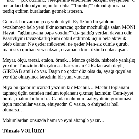
metodları bilmədyin üçün bir daha “”buralıq”” olmadığını sənə
təsdiq etdirən buralardan getmək istərsən.
Getmək hər zaman çıxış yolu deyil. Ey özünü bu şablonu
əvəzləməyə belə yeni fikir axtaracaq qədər məchulluğa salan MƏN!
Həyat “”ağlamayana pəpə yoxdur””da- qaldığı yerdən davam edir.
Passivliyini təvazökarlıq kimi qəbul etdirmək üçün belə aktivlik
tələb olunur. Nə qədər mücərrəd, nə qədər Mən-siz cümlə qurub,
məni sizə qurban verəcəksən, o zamana kimi özünlə qalacaqsan.
Meyar, ölçü, tərəzi, etalon, örnək…Məncə çəkidə, nisbətdə yanlışlıq
yoxdur. Tərəzinin düz çəkməsi hər zaman GİR-dən asılı deyil,
GİRDAB amili də var. Daşın nə qədər düz olsa da, ayağı qoyulan
yer düz olmayınca tərəzinin bir yanı vuracaq.
Niyə bu qədər mücərrəd yazdım ki? Məchul… Məchul toplananı
tapmaq üçün cəmdən məlum toplananı çıxmaq lazımdır. Cəm-iyyət
burda, məlumlar burda…Cəmlə məlumun fəaliyyətinin görünməsi
üçün məchullar vasitə, ehtiyacdır. O vasitə, o ehtiyaclar həll
olunarsa…
Məlumlardan onsuzda hamı və eyni ahənglə yazır…
Tünzalə VƏLİQIZI
“