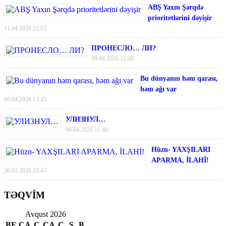
ABŞ Yaxın Şərqdə
prioritetlərini dəyişir
11.04.2026 22:02
ПРОНЕСЛО… ЛИ?
09.04.2026 12:08
Bu dünyanın həm qarası,
həm ağı var
06.04.2026 13:45
УЛИЗНУЛ…
06.04.2026 11:40
Hüzn- YAXŞILARI
APARMA, İLAHİ!
30.03.2026 23:47
TƏQVİM
Avqust 2026
BE
ÇA
Ç
CA
C
Ş
B