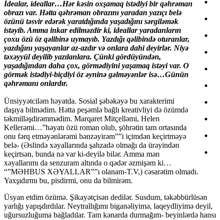
İdealar, ideallar…Hər kəsin oxşamaq istədiyi bir qəhrəman
obrazı var. Hətta qəhrəman obrazını yaradan yazıçı belə
özünü təsvir edərək yaratdığında yaşadığını sərgiləmək
istəyib. Amma inkar edilməzdir ki, ideallar yaradanların
çoxu özü öz qəlibinə uymayıb. Yazdığı qəlibində oturanlar,
yazdığını yaşayanlar az-azdır və onlara dahi deyirlər. Niyə
təxəyyül deyilib yazılanlara. Çünki gördüyündən,
yaşadığından daha çox, görmədiyini yaşamaq istəyi var. O
görmək istədiyi-biçdiyi öz əyninə gəlməyənlər isə…Günün
qəhrəmanı onlardır.
Ünsiyyətciləm həyatda. Sosial şəbəkəyə bu xarakterimi
daşıya bilmədim. Hətta peşəmlə bağlı kreativliyi də özümdə
təkmilləşdirəmmədim. Marqaret Mitçelləmi, Helen
Kellerəmi…”həyatı özü roman olub, şöhrətin tam ortasında
onu fərq etməyənlərəmi bənzəyirəm””i içimdən keçirtməyə
belə- (Əslində xəyallarında şahzadə olmağı da ürəyindən
keçirtsən, bunda nə var ki-deyilə bilər. Amma mən
xəyallarımı da senzuram altında o qədər əzmişəm ki…
“”MƏHBUS XƏYALLAR””ı olanam-T.V,) cəsarətim olmadı.
Yaxşıdırmı bu, pisdirmi, onu da bilmirəm.
Üsyan etdim özümə. Şikayətçisən dedilər. Susdum, təkəbbürlüsən
yarlığı yapışdırdılar. Neytrallığımı biganəliyimə, laqeydliyimə deyil,
uğursuzluğuma bağladılar. Tam kənarda durmağım- beyinlərdə hansı