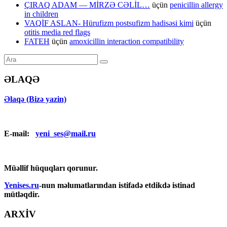
ÇIRAQ ADAM — MİRZƏ CƏLİL…
üçün
penicillin allergy
in children
VAQİF ASLAN- Hürufizm postsufizm hadisəsi kimi
üçün
otitis media red flags
FATEH
üçün
amoxicillin interaction compatibility
ƏLAQƏ
Əlaqə (Bizə yazin)
E-mail:
yeni_ses@mail.ru
Müəllif hüquqları qorunur.
Yenises.ru
-nun məlumatlarından istifadə etdikdə istinad
mütləqdir.
ARXİV