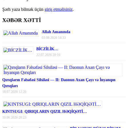
Şərh yaza bilmək üçün
giriş etməlisiniz
.
XƏBƏR XƏTTİ
Allah Amanında
03.08.2026 14:33
BİCZİLİK…
22.07.2026 20:16
Qırıqların Fəlsəfəsi Silsiləsi — II: Daonun Axan Çayı və İnyanqın
Qırıqları
18.07.2026 12:26
KINTSUGI: QIRIQLARIN QIZIL HƏQİQƏTİ…
10.06.2026 20:23