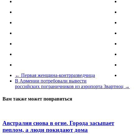
←
Первая женщина-контрразведчица
В Армении потребовали вывести
российских пограничников из аэропорта Звартноц
→
Вам также может понравиться
Австралия снова в огне. Города засыпает
пеплом, а люди покидают дома