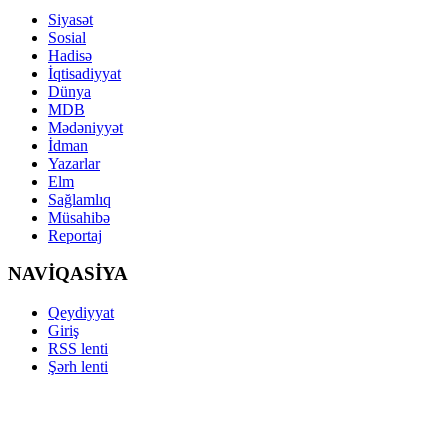
Siyasət
Sosial
Hadisə
İqtisadiyyat
Dünya
MDB
Mədəniyyət
İdman
Yazarlar
Elm
Sağlamlıq
Müsahibə
Reportaj
NAVİQASİYA
Qeydiyyat
Giriş
RSS lenti
Şərh lenti
Copyright ©