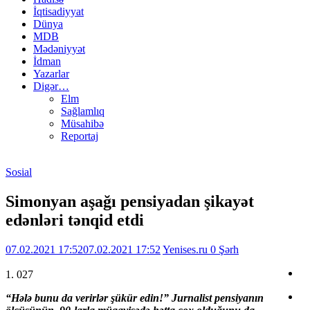
İqtisadiyyat
Dünya
MDB
Mədəniyyət
İdman
Yazarlar
Digər…
Elm
Sağlamlıq
Müsahibə
Reportaj
Sosial
Simonyan aşağı pensiyadan şikayət
edənləri tənqid etdi
07.02.2021 17:52
07.02.2021 17:52
Yenises.ru
0 Şərh
1. 027
“Hələ bunu da verirlər şükür edin!” Jurnalist pensiyanın