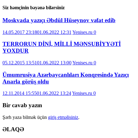
Siz həmçinin bəyənə bilərsiniz
Moskvada yazıçı Əbdül Hüseynov vəfat edib
14.05.2017 23:18
01.06.2022 12:31
Yenises.ru
0
TERRORUN DİNİ, MİLLİ MƏNSUBİYYƏTİ
YOXDUR
05.12.2015 13:51
01.06.2022 13:00
Yenises.ru
0
Ümumrusiya Azərbaycanlıları Konqresində Yazıçı
Anarla görüş oldu
12.11.2014 15:55
01.06.2022 13:24
Yenises.ru
0
Bir cavab yazın
Şərh yaza bilmək üçün
giriş etməlisiniz
.
ƏLAQƏ