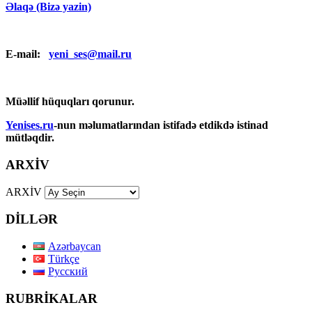
Əlaqə (Bizə yazin)
E-mail:
yeni_ses@mail.ru
Müəllif hüquqları qorunur.
Yenises.ru
-nun məlumatlarından istifadə etdikdə istinad
mütləqdir.
ARXİV
ARXİV
DİLLƏR
Azərbaycan
Türkçe
Русский
RUBRİKALAR