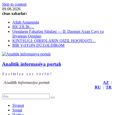
Skip to content
09.08.2026
Əsas xəbərlər:
Allah Amanında
BİCZİLİK…
Qırıqların Fəlsəfəsi Silsiləsi — II: Daonun Axan Çayı və
İnyanqın Qırıqları
KINTSUGI: QIRIQLARIN QIZIL HƏQİQƏTİ…
BİR VƏTƏN DÜZƏLDİRƏM
Analitik informasiya portalı
S ə s i m i z ə s ə s v e r i n !
Analitik informasiya portalı
AZ
|
RU
|
TR
Siyasət
Sosial
Hadisə