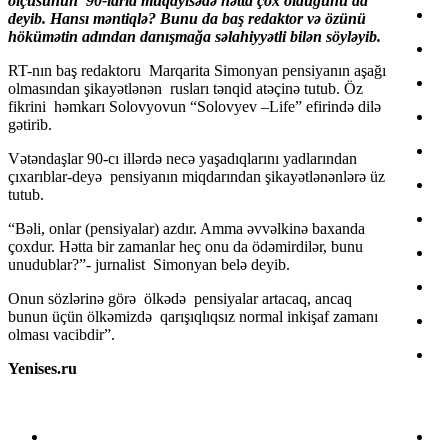
ölçüsünün 90-larla müqayisədə hətta çox olduğunu da
deyib. Hansı məntiqlə? Bunu da baş redaktor və özünü
hökümətin adından danışmağa səlahiyyətli bilən söyləyib.
RT-nın baş redaktoru Marqarita Simonyan pensiyanın aşağı
olmasından şikayətlənən rusları tənqid atəçinə tutub. Öz
fikrini həmkarı Solovyovun “Solovyev –Life” efirində dilə
gətirib.
Vətəndaşlar 90-cı illərdə necə yaşadıqlarını yadlarından
çıxarıblar-deyə pensiyanın miqdarından şikayətlənənlərə üz
tutub.
“Bəli, onlar (pensiyalar) azdır. Amma əvvəlkinə baxanda
çoxdur. Hətta bir zamanlar heç onu da ödəmirdilər, bunu
unudublar?”- jurnalist Simonyan belə deyib.
Onun sözlərinə görə ölkədə pensiyalar artacaq, ancaq
bunun üçün ölkəmizdə qarışıqlıqsız normal inkişaf zamanı
olması vacibdir”.
Yenises.ru