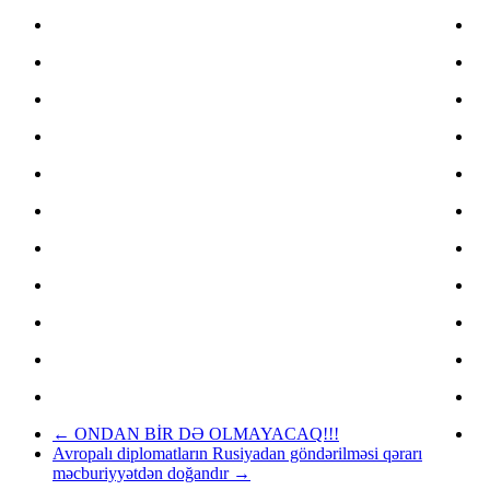
←
ONDAN BİR DƏ OLMAYACAQ!!!
Avropalı diplomatların Rusiyadan göndərilməsi qərarı
məcburiyyətdən doğandır
→