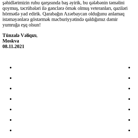
şəhidlərimizin ruhu qarşısında baş əyirik, bu qələbənin təməlini
qoymuş, təcrübələri ilə gənclərə örnək olmuş veteranları, qaziləri
hörmətlə yad edirik. Qarabağın Azərbaycan olduğunu anlamaq
istəməyənlərə göstərmək məcburiyyətində qaldığımız dəmir
yumruğa eşq olsun!
Tünzalə Vəliqızı
,
Moskva
08.11.2021