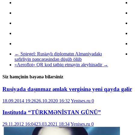
←
Spiegel: Rusiaylı diplomatın Almaniyadakı
səfirliyin pəncərəsindən düşüb ölüb
«Aeroflot» QR kod tətbiq etməyin əleyhinədir
→
Siz həmçinin bəyənə bilərsiniz
Rusiyada daşınmaz əmlak vergisinə yeni qayda gəlir
18.09.2014 19:26
26.10.2020 16:32
Yenises.ru
0
Institutda “TÜRKMƏNİSTAN GÜNÜ”
29.11.2012 16:04
23.03.2021 18:34
Yenises.ru
0