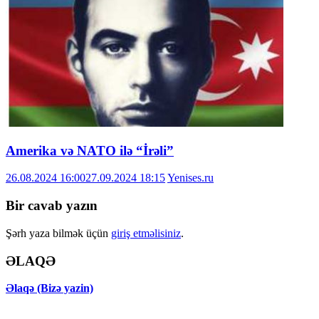
Amerika və NATO ilə “İrəli”
26.08.2024 16:00
27.09.2024 18:15
Yenises.ru
Bir cavab yazın
Şərh yaza bilmək üçün
giriş etməlisiniz
.
ƏLAQƏ
Əlaqə (Bizə yazin)