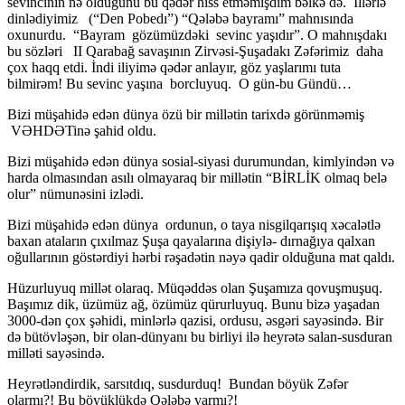
sevincinin nə olduğunu bu qədər hiss etməmişdim bəlkə də. İllərlə
dinlədiyimiz (“Den Pobedı”) “Qələbə bayramı” mahnısında
oxunurdu. “Bayram gözümüzdəki sevinc yaşıdır”. O mahnışdakı
bu sözləri II Qarabağ savaşının Zirvəsi-Şuşadakı Zəfərimiz daha
çox haqq etdi. İndi iliyimə qədər anlayır, göz yaşlarımı tuta
bilmirəm! Bu sevinc yaşına borcluyuq. O gün-bu Gündü…
Bizi müşahidə edən dünya özü bir millətin tarixdə görünməmiş
VƏHDƏTinə şahid oldu.
Bizi müşahidə edən dünya sosial-siyasi durumundan, kimlyindən və
harda olmasından asılı olmayaraq bir millətin “BİRLİK olmaq belə
olur” nümunəsini izlədi.
Bizi müşahidə edən dünya ordunun, o taya nisgilqarışıq xəcalətlə
baxan ataların çıxılmaz Şuşa qayalarına dişiylə- dırnağıya qalxan
oğullarının göstərdiyi hərbi rəşadətin nəyə qadir olduğuna mat qaldı.
Hüzurluyuq millət olaraq. Müqəddəs olan Şuşamıza qovuşmuşuq.
Başımız dik, üzümüz ağ, özümüz qürurluyuq. Bunu bizə yaşadan
3000-dən çox şəhidi, minlərlə qazisi, ordusu, əsgəri sayəsində. Bir
də bütövləşən, bir olan-dünyanı bu birliyi ilə heyrətə salan-susduran
milləti sayəsində.
Heyrətləndirdik, sarsıtdıq, susdurduq! Bundan böyük Zəfər
olarmı?! Bu böyüklükdə Qələbə varmı?!