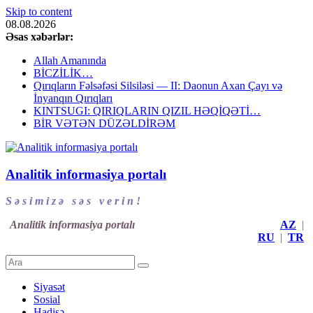
Skip to content
08.08.2026
Əsas xəbərlər:
Allah Amanında
BİCZİLİK…
Qırıqların Fəlsəfəsi Silsiləsi — II: Daonun Axan Çayı və
İnyanqın Qırıqları
KINTSUGI: QIRIQLARIN QIZIL HƏQİQƏTİ…
BİR VƏTƏN DÜZƏLDİRƏM
Analitik informasiya portalı
S ə s i m i z ə s ə s v e r i n !
Analitik informasiya portalı
AZ
|
RU
|
TR
Siyasət
Sosial
Hadisə