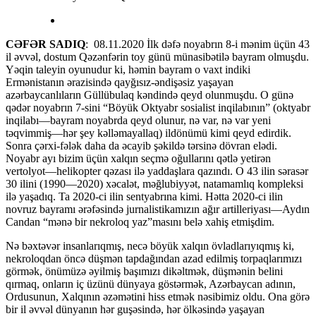
CƏFƏR SADIQ
: 08.11.2020 İlk dəfə noyabrın 8-i mənim üçün 43
il əvvəl, dostum Qəzənfərin toy günü münasibətilə bayram olmuşdu.
Yəqin taleyin oyunudur ki, həmin bayram o vaxt indiki
Ermənistanın ərazisində qayğısız-əndişəsiz yaşayan
azərbaycanlıların Güllübulaq kəndində qeyd olunmuşdu. O günə
qədər noyabrın 7-sini “Böyük Oktyabr sosialist inqilabının” (oktyabr
inqilabı—bayram noyabrda qeyd olunur, nə var, nə var yeni
təqvimmiş—hər şey kəlləmayallaq) ildönümü kimi qeyd edirdik.
Sonra çərxi-fələk daha da əcayib şəkildə tərsinə dövran elədi.
Noyabr ayı bizim üçün xalqın seçmə oğullarını qətlə yetirən
vertolyot—helikopter qəzası ilə yaddaşlara qazındı. O 43 ilin sərasər
30 ilini (1990—2020) xəcalət, məğlubiyyət, natamamlıq kompleksi
ilə yaşadıq. Ta 2020-ci ilin sentyabrına kimi. Hətta 2020-ci ilin
novruz bayramı ərəfəsində jurnalistikamızın ağır artilleriyası—Aydın
Candan “mənə bir nekroloq yaz”masını belə xahiş etmişdim.
Nə bəxtəvər insanlarıqmış, necə böyük xalqın övladlarıyıqmış ki,
nekroloqdan öncə düşmən tapdağından azad edilmiş torpaqlarımızı
görmək, önümüzə əyilmiş başımızı dikəltmək, düşmənin belini
qırmaq, onların iç üzünü dünyaya göstərmək, Azərbaycan adının,
Ordusunun, Xalqının əzəmətini hiss etmək nəsibimiz oldu. Ona görə
bir il əvvəl dünyanın hər guşəsində, hər ölkəsində yaşayan