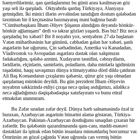
həmyerlilərimiz, qan qardaşlarımız bu günü arası kəsilməyən göz
yaşı seli ilə qarşıladı. Oktyabrda qardaş Türkiyəyə, Alanyaya
getmişdim. İki minici illərin əvvəlindən tanıdığım dostum qələbədən
təxminən bir il keçməsinə baxmayaraq məni bağrına basıb
“Cümhurbaşkanı İlham Əliyev Şüşanın alındığını deyəndə hönkür-
hönkür ağlamışam” dedi və təkrar gözləri yaşardı. Bəs biz? Biz necə
qarşıladıq bu xəbəri? Bir 8 noyabrı yox, sentyabrın 27-də başlanan
Vətən müharibəsinin hər gününü, cəbhədən gələn hər xəbəri, şanlı
əsgərlərin hər uğurunu, Çin sərhədindən, Amerika və Kanadadan,
Vladivostok və Avropadan əsgərlərə dəstək olan xalqımızın
fədakarlığını, qələbə əzmini, Xudayarın təsnifini, cəbrayılların,
fəridlərin, elçinlərin, samirlərin, poladların, daha minlərlə igidimizin
rəşadətini, haqq savaşımızı dünya ictimaiyyətinə dörd dildə çatdıran
Ali Baş Komandanın çıxışlarını qəhərsiz, qürur göz yaşı olmadan
qarşılamaq mümkün deyildi. Bu gün prezident İlham Əliyevin
noyabrın səkkizində etdiyi çıxışa necə qulaq asdığımızı, ailəlikcə
necə ağladığımızı dəqiqəbədəqiqə xatırlayıram və bunu etiraf
etməkdən utanmıram.
Bu Zəfər sıradan zəfər deyil. Dünya hərb salnaməsində özəl iz
buraxan, Azərbaycan əsgərinin hünərini aləmə göstərən, Türkiyə-
Azərbaycan. Pakistan-Azərbaycan dostluğunu sınaqdan çıxaran bir
zəfərdir. Bu qələbənin qazanılmasında qanı-canı, maddi-mənəvi
dəstəkləri ilə iştirak edən bütün insanlara minnətdarlıq borcumuz var.
Ömrünün ən gözəl çağında Vətən uğrunda can vermiş bütün