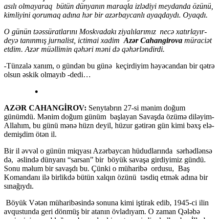
asılı olmayaraq bütün dünyanın maraqla izlədiyi meydanda özünü,
kimliyini qorumaq adına hər bir azərbaycanlı ayaqdaydı. Oyaqdı.
O günün təəssüratlarını Moskvadakı ziyalılarımız necə xatırlayır-
deyə tanınmış jurnalist, ictimai xadim
Azər Cahangirova
müraciət
etdim.
Azər müəllimin qəhəri məni də qəhərləndirdi.
-Tünzalə xanım, o gündən bu günə keçirdiyim həyəcandan bir qətrə
olsun əskik olmayıb -dedi…
AZƏR CAHANGİROV:
Senytabrın 27-si mənim doğum
günümdü. Mənim doğum günüm başlayan Savaşda özümə diləyim-
Allahım, bu günü mənə hüzn deyil, hüzur gətirən gün kimi bəxş elə-
demişdim ötən il.
Bir il əvvəl o günün miqyası Azərbaycan hüdudlarında sərhədlənsə
də, əslində dünyanı “sarsan” bir böyük savaşa girdiyimiz gündü.
Sonu məlum bir savaşdı bu. Çünki o müharibə ordusu, Baş
Komandanı ilə birlikdə bütün xalqın özünü təsdiq etmək adına bir
sınağıydı.
Böyük Vətən müharibəsində sonuna kimi iştirak edib, 1945-ci ilin
avqustunda geri dönmüş bir atanın övladıyam. O zaman Qələbə