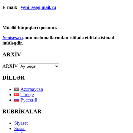
E-mail:
yeni_ses@mail.ru
Müəllif hüquqları qorunur.
Yenises.ru
-nun məlumatlarından istifadə etdikdə istinad
mütləqdir.
ARXİV
ARXİV
DİLLƏR
Azərbaycan
Türkçe
Русский
RUBRİKALAR
Siyasət
Sosial