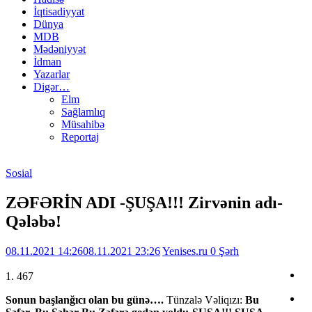
İqtisadiyyat
Dünya
MDB
Mədəniyyət
İdman
Yazarlar
Digər…
Elm
Sağlamlıq
Müsahibə
Reportaj
Sosial
ZƏFƏRİN ADI -ŞUŞA!!! Zirvənin adı-
Qələbə!
08.11.2021 14:26
08.11.2021 23:26
Yenises.ru
0 Şərh
1. 467
Sonun başlanğıcı olan bu günə….
Tünzalə Vəliqızı:
Bu