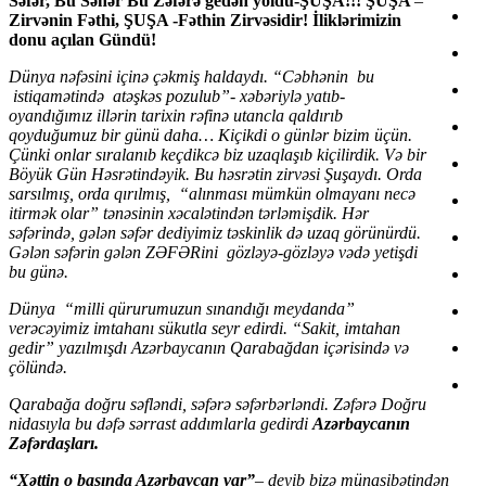
Səfər, Bu Səhər Bu Zəfərə gedən yoldu-ŞUŞA!!!
ŞUŞA
–
Zirvənin Fəthi, ŞUŞA -Fəthin Zirvəsidir!
İliklərimizin
donu açılan Gündü!
Dünya nəfəsini içinə çəkmiş haldaydı. “Cəbhənin bu
istiqamətində atəşkəs pozulub”- xəbəriylə yatıb-
oyandığımız illərin tarixin rəfinə utancla qaldırıb
qoyduğumuz bir günü daha… Kiçikdi o günlər bizim üçün.
Çünki onlar sıralanıb keçdikcə biz uzaqlaşıb kiçilirdik. Və bir
Böyük Gün Həsrətindəyik. Bu həsrətin zirvəsi Şuşaydı. Orda
sarsılmış, orda qırılmış, “alınması mümkün olmayanı necə
itirmək olar” tənəsinin xəcalətindən tərləmişdik. Hər
səfərində, gələn səfər dediyimiz təskinlik də uzaq görünürdü.
Gələn səfərin gələn ZƏFƏRini gözləyə-gözləyə vədə yetişdi
bu günə.
Dünya “milli qürurumuzun sınandığı meydanda”
verəcəyimiz imtahanı sükutla seyr edirdi. “Sakit, imtahan
gedir” yazılmışdı Azərbaycanın Qarabağdan içərisində və
çölündə.
Qarabağa doğru səfləndi, səfərə səfərbərləndi. Zəfərə Doğru
nidasıyla bu dəfə sərrast addımlarla gedirdi
Azərbaycanın
Zəfərdaşları.
“Xəttin o başında Azərbaycan var”
–
deyib bizə münasibətindən