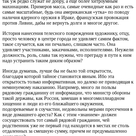
так уж редко служат не добру, а еще более хитроумным
махинациям. Примеров масса, самые очевидные как раз и есть
самые масштабные, будь она американская «утка» по поводу
наличия ядерного оружия в Ираке, французская провокация
против Ливии, дабы не вернуть долги и многое другое.
История нанесения телесного повреждения художнику, отцу,
просто человеку в центре города не удивляет самим фактом,
такое случается, как ни печально, слишком часто. Она
удивляет участниками, заказчиками, исполнителями. Неужели
должность, роль, слава так нужны, что преграду в пути к ним
надо устранить таким диким образом?
Иногда думаешь, лучше бы не было той открытости,
благодаря которой тайное становится явным. Ибо эта
открытость только информативная, но далеко не приводящая к
неминуемому наказанию. Например, много ли пользы
рядовому гражданину от информации, что министр обороны
такой державы, как Россия, замешан в многомиллиардном
хищении и люди из его ближайшего окружения,
подозреваемые в соучастии, недовольны мерами пресечения в
виде домашнего ареста? Как с этим «знанием» должен
сосуществовать тот самый рядовой гражданин, чей
родственник уже не первый год находится в местах не столь
отдаленных за смешную сумму, причем не предумышленно