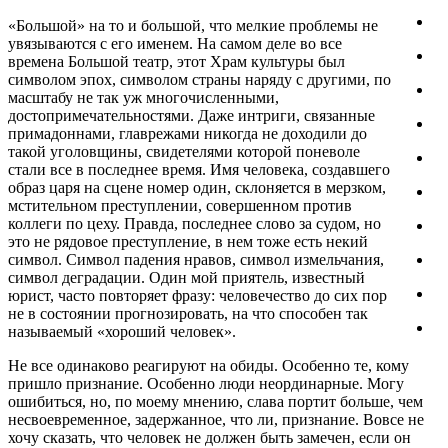
«Большой» на то и большой, что мелкие проблемы не
увязываются с его именем. На самом деле во все
времена Большой театр, этот Храм культуры был
символом эпох, символом страны наряду с другими, по
масштабу не так уж многочисленными,
достопримечательностями. Даже интриги, связанные
примадоннами, главрежами никогда не доходили до
такой уголовщины, свидетелями которой поневоле
стали все в последнее время. Имя человека, создавшего
образ царя на сцене номер один, склоняется в мерзком,
мстительном преступлении, совершенном против
коллеги по цеху. Правда, последнее слово за судом, но
это не рядовое преступление, в нем тоже есть некий
символ. Символ падения нравов, символ измельчания,
символ деградации. Один мой приятель, известный
юрист, часто повторяет фразу: человечество до сих пор
не в состоянии прогнозировать, на что способен так
называемый «хороший человек».
Не все одинаково реагируют на обиды. Особенно те, кому
пришло признание. Особенно люди неординарные. Могу
ошибиться, но, по моему мнению, слава портит больше, чем
несвоевременное, задержанное, что ли, признание. Вовсе не
хочу сказать, что человек не должен быть замечен, если он