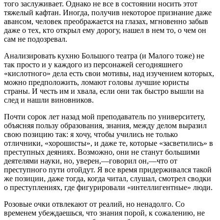
того заслуживает. Однако не все в состоянии носить этот
тяжелый кафтан. Иногда, получив некоторое признание даже
авансом, человек преображается на глазах, мгновенно забыв
даже о тех, кто открыл ему дорогу, нашел в нем то, о чем он
сам не подозревал.
Анализировать кухню Большого театра (и Малого тоже) не
так просто и у каждого из персонажей сегодняшнего
«кислотного» дела есть свои мотивы, над изучением которых,
можно предположить, ломают головы лучшие юристы
страны. И честь им и хвала, если они так быстро вышли на
след и нашли виновников.
Почти сорок лет назад мой преподаватель по университету,
объясняя пользу образования, знания, между делом выразил
свою позицию так: я хочу, чтобы учились не только
отличники, «хорошисты», и даже те, которые «засветились» в
преступных деяниях. Возможно, они не станут большими
деятелями науки, но, уверен,—говорил он,—что от
преступного пути отойдут. Я все время придерживался такой
же позиции, даже тогда, когда читал, слушал, смотрел сводки
о преступлениях, где фигурировали «интеллигентные» люди.
Розовые очки отвлекают от реалий, но ненадолго. Со
временем убеждаешься, что знания порой, к сожалению, не