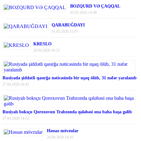
BOZQURD VƏ ÇAQQAL
05.05.2026 14:49
QARABUĞDAYI
01.05.2026 15:07
KRESLO
28.04.2026 16:31
Rusiyada şiddətli qasırğa nəticəsində bir uşaq ölüb, 31 nəfər yaralanıb
27.04.2026 16:42
Rusiyalı boksçu Qoroxovun Trabzonda qələbəsi ona baha başa gəlib
27.04.2026 14:12
Həssas mövzular
26.04.2026 16:43