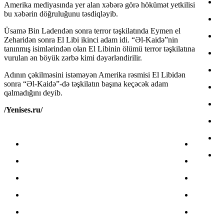
Amerika mediyasında yer alan xəbərə görə hökümət yetkilisi
bu xəbərin döğruluğunu təsdiqləyib.
Üsamə Bin Ladendən sonra terror təşkilatında Eymen el
Zeharidən sonra El Libi ikinci adam idi. “Əl-Kaidə”nin
tanınmış isimlərindən olan El Libinin ölümü terror təşkilatına
vurulan ən böyük zərbə kimi dəyərləndirilir.
Adının çəkilməsini istəməyən Amerika rəsmisi El Libidən
sonra “Əl-Kaidə”-də təşkilatın başına keçəcək adam
qalmadığını deyib.
/Yenises.ru/