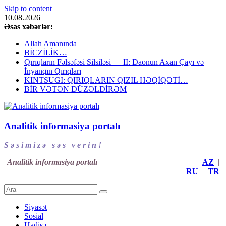
Skip to content
10.08.2026
Əsas xəbərlər:
Allah Amanında
BİCZİLİK…
Qırıqların Fəlsəfəsi Silsiləsi — II: Daonun Axan Çayı və
İnyanqın Qırıqları
KINTSUGI: QIRIQLARIN QIZIL HƏQİQƏTİ…
BİR VƏTƏN DÜZƏLDİRƏM
Analitik informasiya portalı
S ə s i m i z ə s ə s v e r i n !
Analitik informasiya portalı
AZ
|
RU
|
TR
Siyasət
Sosial
Hadisə