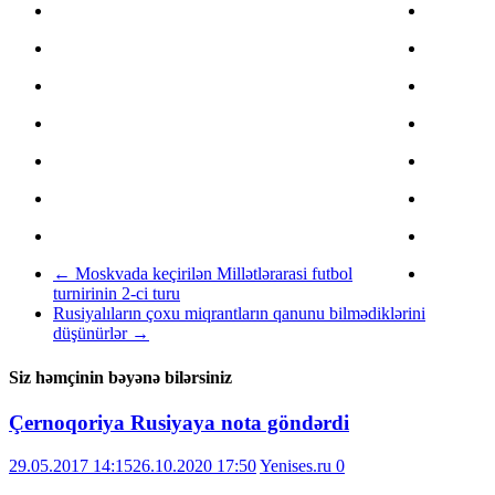
←
Moskvada keçirilən Millətlərarasi futbol
turnirinin 2-ci turu
Rusiyalıların çoxu miqrantların qanunu bilmədiklərini
düşünürlər
→
Siz həmçinin bəyənə bilərsiniz
Çernoqoriya Rusiyaya nota göndərdi
29.05.2017 14:15
26.10.2020 17:50
Yenises.ru
0