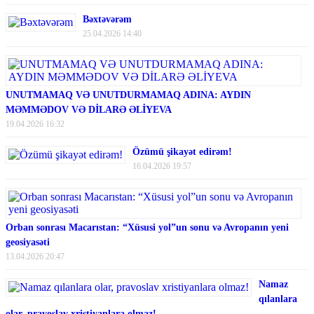
Bəxtəvərəm
25.04.2026 14:40
UNUTMAMAQ VƏ UNUTDURMAMAQ ADINA: AYDIN
MƏMMƏDOV VƏ DİLARƏ ƏLİYEVA
19.04.2026 16:32
Özümü şikayət edirəm!
16.04.2026 19:57
Orban sonrası Macarıstan: “Xüsusi yol”un sonu və Avropanın yeni
geosiyasəti
13.04.2026 20:47
Namaz
qılanlara
olar, pravoslav xristiyanlara olmaz!