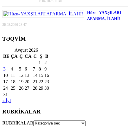
06.04.2026 11:40
Hüzn- YAXŞILARI
APARMA, İLAHİ!
30.03.2026 23:47
TƏQVİM
Avqust 2026
BE
ÇA
Ç
CA
C
Ş
B
1
2
3
4
5
6
7
8
9
10
11
12
13
14
15
16
17
18
19
20
21
22
23
24
25
26
27
28
29
30
31
« İyl
RUBRİKALAR
RUBRİKALAR