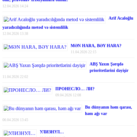
12.04.2026 14:24
Arif Acaloğlu
yaradıcılığında metod və sistemlilik
12.04.2026 13:38
MƏN HARA, BƏY HARA?
11.04.2026 22:15
ABŞ Yaxın Şərqdə
prioritetlərini dəyişir
11.04.2026 22:02
ПРОНЕСЛО… ЛИ?
09.04.2026 12:08
Bu dünyanın həm qarası,
həm ağı var
06.04.2026 13:45
УЛИЗНУЛ…