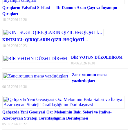
Qırıqların Fəlsəfəsi Silsiləsi — II: Daonun Axan Çayı və İnyanqın
Qırıqları
18.07.2026 12:26
KINTSUGI: QIRIQLARIN QIZIL HƏQİQƏTİ…
10.06.2026 20:23
BİR VƏTƏN DÜZƏLDİRƏM
06.06.2026 16:01
Zəncirotunun mənə
yazdırdıqları
06.05.2026 16:36
Qafqazda Yeni Geosiyasi Ox: Meloninin Bakı Səfəri və İtaliya-
Azərbaycan Strateji Tərəfdaşlığının Dərinləşməsi
05.05.2026 16:22