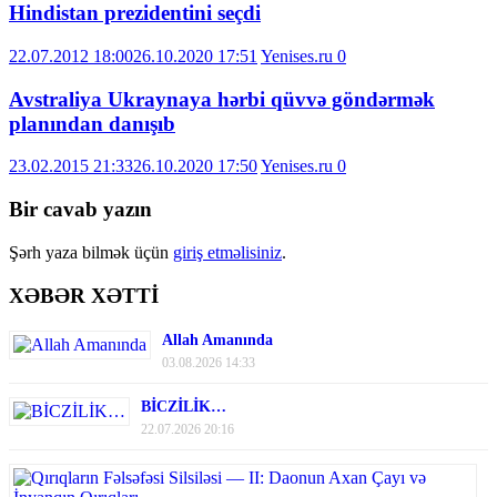
Hindistan prezidentini seçdi
22.07.2012 18:00
26.10.2020 17:51
Yenises.ru
0
Avstraliya Ukraynaya hərbi qüvvə göndərmək
planından danışıb
23.02.2015 21:33
26.10.2020 17:50
Yenises.ru
0
Bir cavab yazın
Şərh yaza bilmək üçün
giriş etməlisiniz
.
XƏBƏR XƏTTİ
Allah Amanında
03.08.2026 14:33
BİCZİLİK…
22.07.2026 20:16