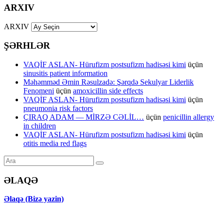
ARXIV
ARXIV
ŞƏRHLƏR
VAQİF ASLAN- Hürufizm postsufizm hadisəsi kimi
üçün
sinusitis patient information
Məhəmməd Əmin Rəsulzadə: Şərqdə Sekulyar Liderlik
Fenomeni
üçün
amoxicillin side effects
VAQİF ASLAN- Hürufizm postsufizm hadisəsi kimi
üçün
pneumonia risk factors
ÇIRAQ ADAM — MİRZƏ CƏLİL…
üçün
penicillin allergy
in children
VAQİF ASLAN- Hürufizm postsufizm hadisəsi kimi
üçün
otitis media red flags
ƏLAQƏ
Əlaqə (Bizə yazin)