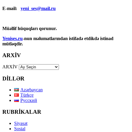
E-mail:
yeni_ses@mail.ru
Müəllif hüquqları qorunur.
Yenises.ru
-nun məlumatlarından istifadə etdikdə istinad
mütləqdir.
ARXİV
ARXİV
DİLLƏR
Azərbaycan
Türkçe
Русский
RUBRİKALAR
Siyasət
Sosial