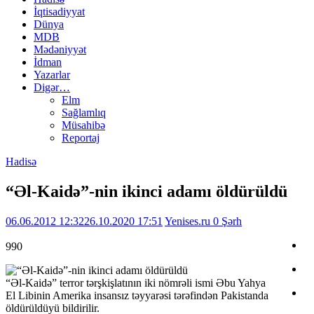
İqtisadiyyat
Dünya
MDB
Mədəniyyət
İdman
Yazarlar
Digər…
Elm
Sağlamlıq
Müsahibə
Reportaj
Hadisə
“Əl-Kaidə”-nin ikinci adamı öldürüldü
06.06.2012 12:32
26.10.2020 17:51
Yenises.ru
0 Şərh
990
“Əl-Kaidə” terror tərşkişlatının iki nömrəli ismi Əbu Yahya
El Libinin Amerika insansız təyyarəsi tərəfindən Pakistanda
öldürüldüyü bildirilir.