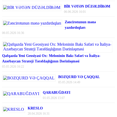
BİR VƏTƏN DÜZƏLDİRƏM
06.06.2026 16:01
Zəncirotunun mənə
yazdırdıqları
06.05.2026 16:36
Qafqazda Yeni Geosiyasi Ox: Meloninin Bakı Səfəri və İtaliya-
Azərbaycan Strateji Tərəfdaşlığının Dərinləşməsi
05.05.2026 16:22
BOZQURD VƏ ÇAQQAL
05.05.2026 14:49
QARABUĞDAYI
01.05.2026 15:07
KRESLO
28.04.2026 16:31