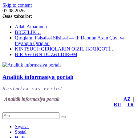
Skip to content
07.08.2026
Əsas xəbərlər:
Allah Amanında
BİCZİLİK…
Qırıqların Fəlsəfəsi Silsiləsi — II: Daonun Axan Çayı və
İnyanqın Qırıqları
KINTSUGI: QIRIQLARIN QIZIL HƏQİQƏTİ…
BİR VƏTƏN DÜZƏLDİRƏM
Analitik informasiya portalı
S ə s i m i z ə s ə s v e r i n !
Analitik informasiya portalı
AZ
|
RU
|
TR
Siyasət
Sosial
Hadisə