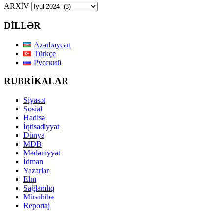
ARXİV
DİLLƏR
Azərbaycan
Türkçe
Русский
RUBRİKALAR
Siyasət
Sosial
Hadisə
İqtisadiyyat
Dünya
MDB
Mədəniyyət
İdman
Yazarlar
Elm
Sağlamlıq
Müsahibə
Reportaj