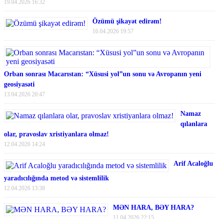
19.04.2026 16:32
Özümü şikayət edirəm!
16.04.2026 19:57
Orban sonrası Macarıstan: “Xüsusi yol”un sonu və Avropanın yeni
geosiyasəti
13.04.2026 20:47
Namaz
qılanlara
olar, pravoslav xristiyanlara olmaz!
12.04.2026 14:24
Arif Acaloğlu
yaradıcılığında metod və sistemlilik
12.04.2026 13:38
MƏN HARA, BƏY HARA?
11.04.2026 22:15