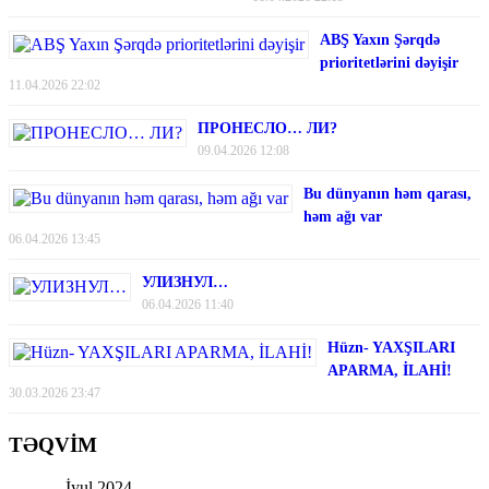
ABŞ Yaxın Şərqdə
prioritetlərini dəyişir
11.04.2026 22:02
ПРОНЕСЛО… ЛИ?
09.04.2026 12:08
Bu dünyanın həm qarası,
həm ağı var
06.04.2026 13:45
УЛИЗНУЛ…
06.04.2026 11:40
Hüzn- YAXŞILARI
APARMA, İLAHİ!
30.03.2026 23:47
TƏQVİM
İyul 2024