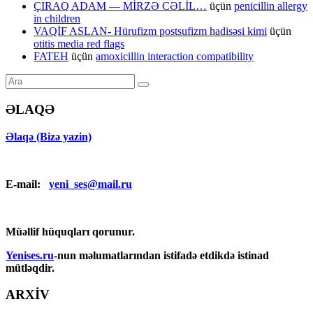
ÇIRAQ ADAM — MİRZƏ CƏLİL…
üçün
penicillin allergy
in children
VAQİF ASLAN- Hürufizm postsufizm hadisəsi kimi
üçün
otitis media red flags
FATEH
üçün
amoxicillin interaction compatibility
ƏLAQƏ
Əlaqə (Bizə yazin)
E-mail:
yeni_ses@mail.ru
Müəllif hüquqları qorunur.
Yenises.ru
-nun məlumatlarından istifadə etdikdə istinad
mütləqdir.
ARXİV