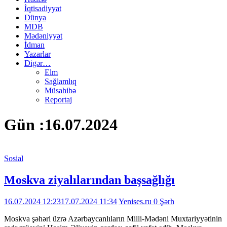
İqtisadiyyat
Dünya
MDB
Mədəniyyət
İdman
Yazarlar
Digər…
Elm
Sağlamlıq
Müsahibə
Reportaj
Gün :
16.07.2024
Sosial
Moskva ziyalılarından başsağlığı
16.07.2024 12:23
17.07.2024 11:34
Yenises.ru
0 Şərh
Moskva şəhəri üzrə Azərbaycanlıların Milli-Mədəni Muxtariyyətinin