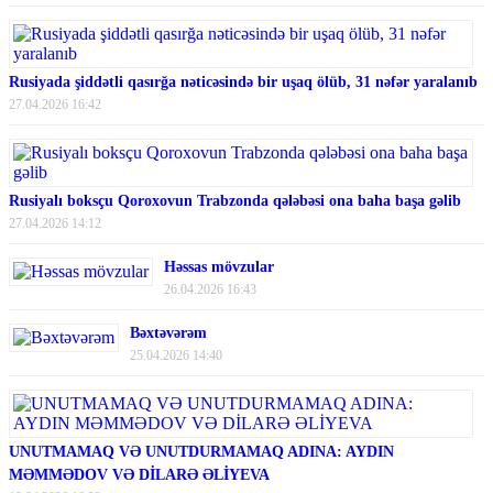
Rusiyada şiddətli qasırğa nəticəsində bir uşaq ölüb, 31 nəfər yaralanıb
27.04.2026 16:42
Rusiyalı boksçu Qoroxovun Trabzonda qələbəsi ona baha başa gəlib
27.04.2026 14:12
Həssas mövzular
26.04.2026 16:43
Bəxtəvərəm
25.04.2026 14:40
UNUTMAMAQ VƏ UNUTDURMAMAQ ADINA: AYDIN
MƏMMƏDOV VƏ DİLARƏ ƏLİYEVA