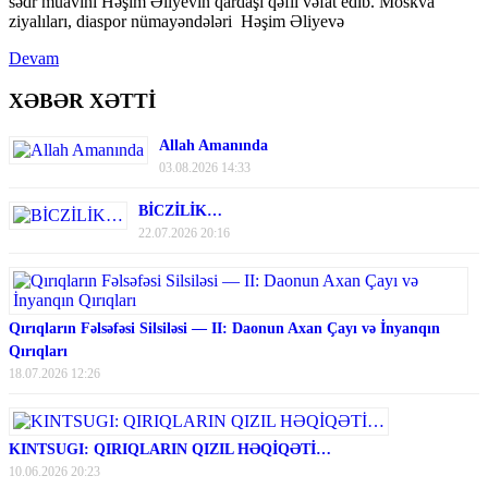
sədr müavini Həşim Əliyevin qardaşı qəfil vəfat edib. Moskva
ziyalıları, diaspor nümayəndələri Həşim Əliyevə
Devam
XƏBƏR XƏTTİ
Allah Amanında
03.08.2026 14:33
BİCZİLİK…
22.07.2026 20:16
Qırıqların Fəlsəfəsi Silsiləsi — II: Daonun Axan Çayı və İnyanqın
Qırıqları
18.07.2026 12:26
KINTSUGI: QIRIQLARIN QIZIL HƏQİQƏTİ…
10.06.2026 20:23