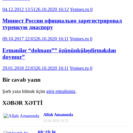
04.12.2012 13:51
26.10.2020 16:12
Yenises.ru
0
Минюст России официально зарегистрировал
турецкую диаспору
09.10.2017 22:03
26.10.2020 16:11
Yenises.ru
0
Ermənilər “dolmanı”” özününküləşdirməkdən
doymur”
29.01.2018 22:03
26.10.2020 16:11
Yenises.ru
0
Bir cavab yazın
Şərh yaza bilmək üçün
giriş etməlisiniz
.
XƏBƏR XƏTTİ
Allah Amanında
03.08.2026 14:33
BİCZİLİK…