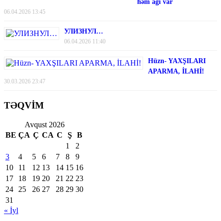
həm ağı var
06.04.2026 13:45
УЛИЗНУЛ…
06.04.2026 11:40
Hüzn- YAXŞILARI
APARMA, İLAHİ!
30.03.2026 23:47
TƏQVİM
Avqust 2026
BE
ÇA
Ç
CA
C
Ş
B
1
2
3
4
5
6
7
8
9
10
11
12
13
14
15
16
17
18
19
20
21
22
23
24
25
26
27
28
29
30
31
« İyl