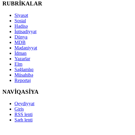
RUBRİKALAR
Siyasət
Sosial
Hadisə
İqtisadiyyat
Dünya
MDB
Mədəniyyət
İdman
Yazarlar
Elm
Sağlamlıq
Müsahibə
Reportaj
NAVİQASİYA
Qeydiyyat
Giriş
RSS lenti
Şərh lenti