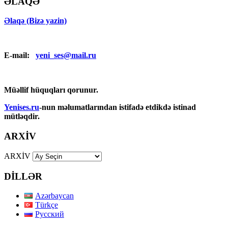
ƏLAQƏ
Əlaqə (Bizə yazin)
E-mail:
yeni_ses@mail.ru
Müəllif hüquqları qorunur.
Yenises.ru
-nun məlumatlarından istifadə etdikdə istinad
mütləqdir.
ARXİV
ARXİV
DİLLƏR
Azərbaycan
Türkçe
Русский