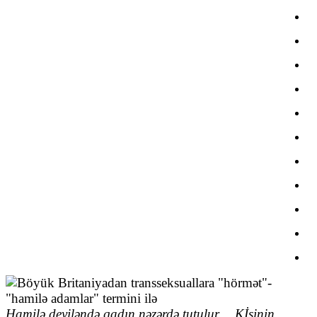
Hamilə deyiləndə qadın nəzərdə tutulur… Kİşinin