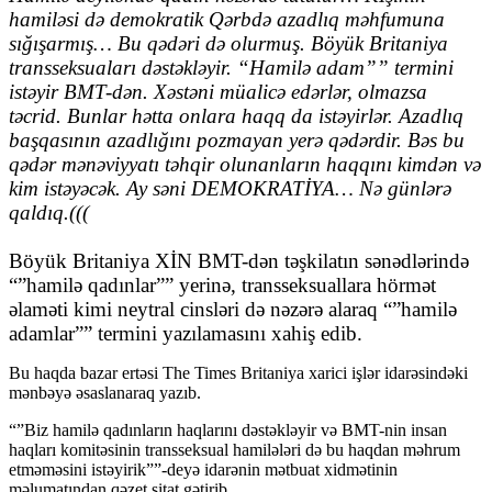
hamiləsi də demokratik Qərbdə azadlıq məhfumuna
sığışarmış… Bu qədəri də olurmuş. Böyük Britaniya
transseksuaları dəstəkləyir. “Hamilə adam”” termini
istəyir BMT-dən. Xəstəni müalicə edərlər, olmazsa
təcrid. Bunlar hətta onlara haqq da istəyirlər. Azadlıq
başqasının azadlığını pozmayan yerə qədərdir. Bəs bu
qədər mənəviyyatı təhqir olunanların haqqını kimdən və
kim istəyəcək. Ay səni DEMOKRATİYA… Nə günlərə
qaldıq.(((
Böyük Britaniya XİN BMT-dən təşkilatın sənədlərində
“”hamilə qadınlar”” yerinə, transseksuallara hörmət
əlaməti kimi neytral cinsləri də nəzərə alaraq “”hamilə
adamlar”” termini yazılamasını xahiş edib.
Bu haqda bazar ertəsi The Times Britaniya xarici işlər idarəsindəki
mənbəyə əsaslanaraq yazıb.
“”Biz hamilə qadınların haqlarını dəstəkləyir və BMT-nin insan
haqları komitəsinin transseksual hamilələri də bu haqdan məhrum
etməməsini istəyirik””-deyə idarənin mətbuat xidmətinin
məlumatından qəzet sitat gətirib.