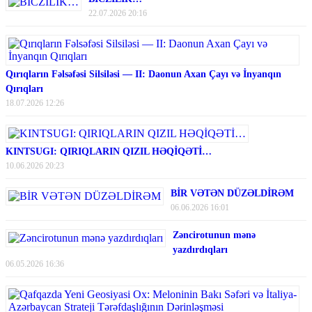
22.07.2026 20:16
Qırıqların Fəlsəfəsi Silsiləsi — II: Daonun Axan Çayı və İnyanqın
Qırıqları
18.07.2026 12:26
KINTSUGI: QIRIQLARIN QIZIL HƏQİQƏTİ…
10.06.2026 20:23
BİR VƏTƏN DÜZƏLDİRƏM
06.06.2026 16:01
Zəncirotunun mənə
yazdırdıqları
06.05.2026 16:36