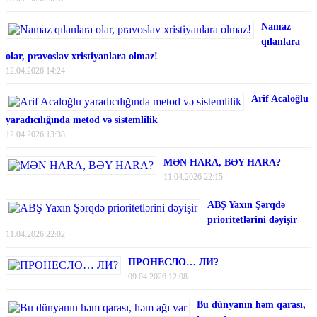
Namaz
qılanlara
olar, pravoslav xristiyanlara olmaz!
12.04.2026 14:24
Arif Acaloğlu
yaradıcılığında metod və sistemlilik
12.04.2026 13:38
MƏN HARA, BƏY HARA?
11.04.2026 22:15
ABŞ Yaxın Şərqdə
prioritetlərini dəyişir
11.04.2026 22:02
ПРОНЕСЛО… ЛИ?
09.04.2026 12:08
Bu dünyanın həm qarası,