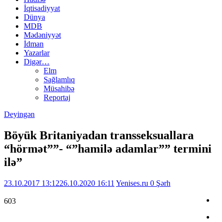
İqtisadiyyat
Dünya
MDB
Mədəniyyət
İdman
Yazarlar
Digər…
Elm
Sağlamlıq
Müsahibə
Reportaj
Deyingən
Böyük Britaniyadan transseksuallara
“hörmət””- “”hamilə adamlar”” termini
ilə”
23.10.2017 13:12
26.10.2020 16:11
Yenises.ru
0 Şərh
603