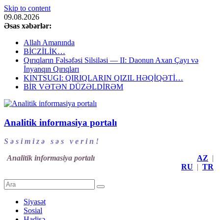
Skip to content
09.08.2026
Əsas xəbərlər:
Allah Amanında
BİCZİLİK…
Qırıqların Fəlsəfəsi Silsiləsi — II: Daonun Axan Çayı və
İnyanqın Qırıqları
KINTSUGI: QIRIQLARIN QIZIL HƏQİQƏTİ…
BİR VƏTƏN DÜZƏLDİRƏM
Analitik informasiya portalı
S ə s i m i z ə s ə s v e r i n !
Analitik informasiya portalı
AZ
|
RU
|
TR
Siyasət
Sosial
Hadisə