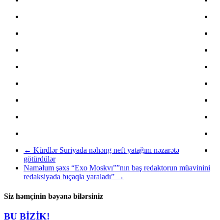
←
Kürdlər Suriyada nəhəng neft yatağını nəzarətə
götürdülər
Naməlum şəxs “Exo Moskvı””nın baş redaktorun müavinini
redaksiyada bıçaqla yaraladı”
→
Siz həmçinin bəyənə bilərsiniz
BU BİZİK!