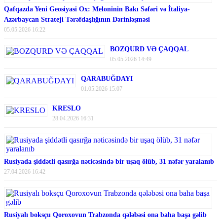
Qafqazda Yeni Geosiyasi Ox: Meloninin Bakı Səfəri və İtaliya-
Azərbaycan Strateji Tərəfdaşlığının Dərinləşməsi
05.05.2026 16:22
BOZQURD VƏ ÇAQQAL
05.05.2026 14:49
QARABUĞDAYI
01.05.2026 15:07
KRESLO
28.04.2026 16:31
Rusiyada şiddətli qasırğa nəticəsində bir uşaq ölüb, 31 nəfər yaralanıb
27.04.2026 16:42
Rusiyalı boksçu Qoroxovun Trabzonda qələbəsi ona baha başa gəlib