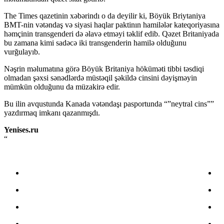
The Times qazetinin xəbərindı o da deyilir ki, Böyük Briytaniya
BMT-nin vətəndaş və siyasi haqlar paktinın hamilələr kateqoriyasına
həmçinin transgenderi də əlavə etməyi təklif edib. Qəzet Britaniyada
bu zamana kimi sadəcə iki transgenderin hamilə olduğunu
vurğulayıb.
Nəşrin məlumatına görə Böyük Britaniya höküməti tibbi təsdiqi
olmadan şəxsi sənədlərdə müstəqil şəkildə cinsini dəyişməyin
mümkün olduğunu da müzakirə edir.
Bu ilin avqustunda Kanada vətəndaşı pasportunda “”neytral cins””
yazdırmaq imkanı qazanmışdı.
Yenises.ru
“