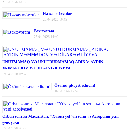
27.04.2026 14:12
Həssas mövzular
26.04.2026 16:43
Bəxtəvərəm
25.04.2026 14:40
UNUTMAMAQ VƏ UNUTDURMAMAQ ADINA: AYDIN
MƏMMƏDOV VƏ DİLARƏ ƏLİYEVA
19.04.2026 16:32
Özümü şikayət edirəm!
16.04.2026 19:57
Orban sonrası Macarıstan: “Xüsusi yol”un sonu və Avropanın yeni
geosiyasəti
13.04.2026 20:47