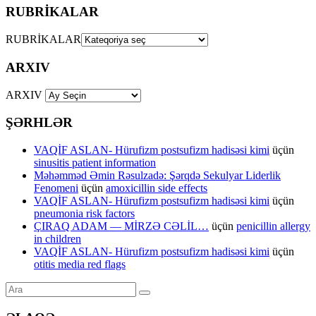
RUBRİKALAR
RUBRİKALAR
ARXIV
ARXIV
ŞƏRHLƏR
VAQİF ASLAN- Hürufizm postsufizm hadisəsi kimi
üçün
sinusitis patient information
Məhəmməd Əmin Rəsulzadə: Şərqdə Sekulyar Liderlik
Fenomeni
üçün
amoxicillin side effects
VAQİF ASLAN- Hürufizm postsufizm hadisəsi kimi
üçün
pneumonia risk factors
ÇIRAQ ADAM — MİRZƏ CƏLİL…
üçün
penicillin allergy
in children
VAQİF ASLAN- Hürufizm postsufizm hadisəsi kimi
üçün
otitis media red flags