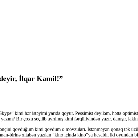
deyir, İlqar Kamil!”
Skype” kimi hər istəyimi yarıda qoyur. Pessimist deyiləm, hətta optimi
ım? Bir çoxu seçilib ayrılmış kimi fərqliliyindən yazır, danışır, lakin 
ilənçini qovduğum kimi qovdum o mövzuları. İstənməyən qonaq tək üz
anan-birinə xitabən yazılan “kino içində kino”ya hesablı, iki oyundan bi