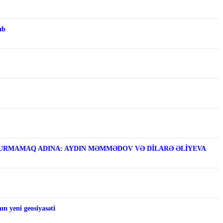
ıb
RMAMAQ ADINA: AYDIN MƏMMƏDOV VƏ DİLARƏ ƏLİYEVA
n yeni geosiyasəti