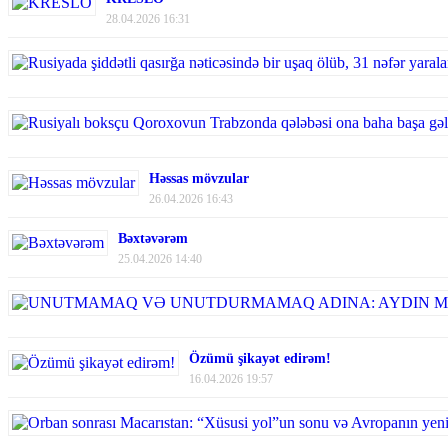
28.04.2026 16:31
Həssas mövzular
26.04.2026 16:43
Bəxtəvərəm
25.04.2026 14:40
Özümü şikayət edirəm!
16.04.2026 19:57