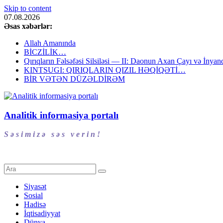
Skip to content
07.08.2026
Əsas xəbərlər:
Allah Amanında
BİCZİLİK…
Qırıqların Fəlsəfəsi Silsiləsi — II: Daonun Axan Çayı və İnyanq
KINTSUGI: QIRIQLARIN QIZIL HƏQİQƏTİ…
BİR VƏTƏN DÜZƏLDİRƏM
Analitik informasiya portalı
S ə s i m i z ə s ə s v e r i n !
Siyasət
Sosial
Hadisə
İqtisadiyyat
Dünya