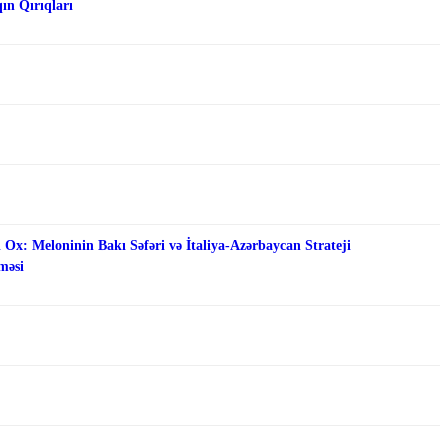
qın Qırıqları
 Ox: Meloninin Bakı Səfəri və İtaliya-Azərbaycan Strateji
məsi