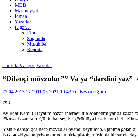
MDB
Mədəniyyət
İdman
Yazarlar
Digər…
Elm
Sağlamlıq
Müsahibə
Reportaj
Tünzalə Vəliqızı
Yazarlar
“Dilənçi mövzular”” Və ya “dərdini yaz”- 
25.04.2013 17:59
11.03.2021 19:43
Yenises.ru
0 Şərh
793
Ay İlqar Kamil! Həyatım bəzən interneti itib söhbətimi yarıda kəsən “
tökmək istəmirəm. Çünki hər şey bir görüntüyə hesablanıb indi. Kimə yaz
Sizinlə danışdıqca neçə mövzular oyandı beynimdə. Qapıma gələn d
Bax, ədəbiyyatın priyomlarından biri-epistolyar üslubla bir sırada day