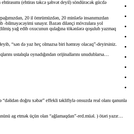
 ehtirasımı (ehtiras təkcə şəhvət deyil) söndürəcək gücdə
torpağımızdan, 20 il ömrümüzdən, 20 minlərlə insanımızdan
lib -bilməyəcəyimi sınayır. Bəzən dilənçi mövzulara yol
edilmiş yağ edib oxucunun qulağına tökənlərə qoşulub yazmaq
deyib, “sən də yaz heç olmazsa biri həmrəy olacaq”-deyirsiniz.
ıqlarını ustalıqla oynadığından orijinallarını unudublarsa…
dəlidən doğru xəbər” effekli təklifiylə onsuzda real olanı qanunla
ününü ag etmək üçün olan “ağlamaqdan”-red.müəl. ) ötəri yazır…