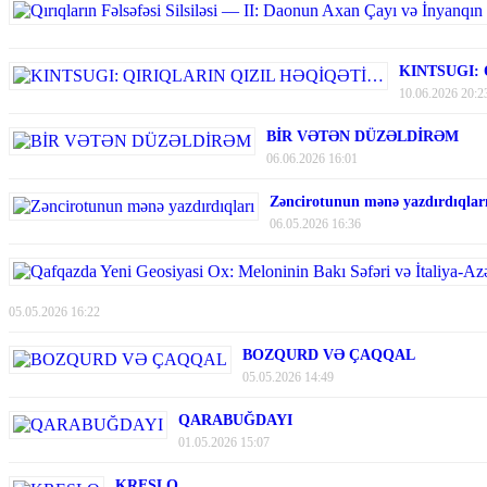
KINTSUGI:
10.06.2026 20:2
BİR VƏTƏN DÜZƏLDİRƏM
06.06.2026 16:01
Zəncirotunun mənə yazdırdıqlar
06.05.2026 16:36
05.05.2026 16:22
BOZQURD VƏ ÇAQQAL
05.05.2026 14:49
QARABUĞDAYI
01.05.2026 15:07
KRESLO