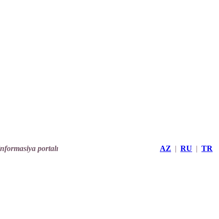
informasiya portalı
AZ
|
RU
|
TR