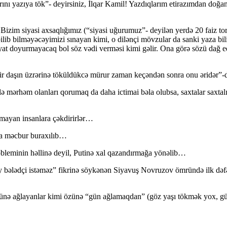
ını yazıya tök”- deyirsiniz, İlqar Kamil! Yazdıqlarım etirazımdan doğan
 Bizim siyasi axsaqlığımız (“siyasi uğurumuz”- deyilən yerdə 20 faiz 
ilib bilməyəcəyimizi sınayan kimi, o dilənçi mövzular da sanki yaza bi
yat doyurmayacaq bol söz vədi verməsi kimi gəlir. Ona görə sözü dağ 
u bir daşın üzrərinə töküldükcə mürur zaman keçəndən sonra onu əridər”-
iklə mərhəm olanları qorumaq da daha ictimai bəla olubsa, saxtalar saxtal
lmayan insanlara çəkdirirlər…
ğa məcbur buraxılıb…
robleminin həllinə deyil, Putinə xal qazandırmağa yönəlib…
 bələdçi istəməz” fikrinə söykənən Siyavuş Novruzov ömründə ilk dəfə “
sünə ağlayanlar kimi özünə “gün ağlamaqdan” (göz yaşı tökmək yox, g