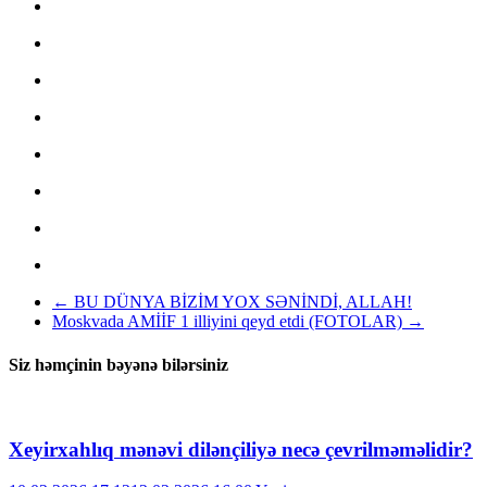
←
BU DÜNYA BİZİM YOX SƏNİNDİ, ALLAH!
Moskvada AMİİF 1 illiyini qeyd etdi (FOTOLAR)
→
Siz həmçinin bəyənə bilərsiniz
Xeyirxahlıq mənəvi dilənçiliyə necə çevrilməməlidir?