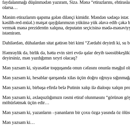
faydalanmağı düşünmədən yazıram, Sizə. Mənə “etirazlarını, ehtiraslar
olarsa…
Mənim etirazlarım qapıma gələn dilənçi kimidir. Məndən sədəqə istər.
kəsilib-red-müəl.) məişət qayğılarımızın yükünə yük əlavə edib çəkə b
vermək mənə prezidentin xalqına, deputatın seçicisinə mədə-mənəviy
istəmirəm.
Dahilərdən, dühalardan sitat gətirən biri kimi “Zərdabi deyirdi ki, s
Həmrəylik də, birlik də, hətta evin sirri evdə qalar deyib təəssübkeşl
deyirsiniz, mən yazdığımın xeyri olacaq?
Mən yazsam ki, siyasətlər toqquşanda onun cəfasını onunla məşğul o
Mən yazsam ki, hesablar qarışanda xilas üçün doğru oğruya sığınma
Mən yazsam ki, birbaşa efirdə belə Putinin xalqı ilə dialoqu xalqın p
Mən yazsam ki, əxlaqsızlığımızn rəsmi etiraf olunmasını “görünən göy
möhürlətmək üçün edir…
Mən yazsam ki, yazanların –yananların bir çoxu özgə yasında öz ölü
Mən yazsam ki…