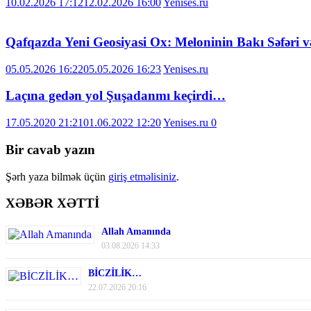
10.02.2026 17:12
12.02.2026 16:00
Yenises.ru
Qafqazda Yeni Geosiyasi Ox: Meloninin Bakı Səfəri və
05.05.2026 16:22
05.05.2026 16:23
Yenises.ru
Laçına gedən yol Şuşadanmı keçirdi…
17.05.2020 21:21
01.06.2022 12:20
Yenises.ru
0
Bir cavab yazın
Şərh yaza bilmək üçün
giriş etməlisiniz
.
XƏBƏR XƏTTİ
Allah Amanında
03.08.2026 14:33
BİCZİLİK…
22.07.2026 20:16