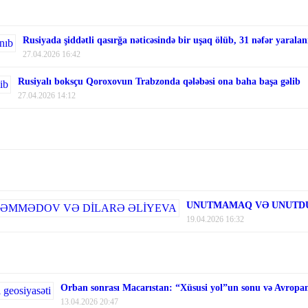
Rusiyada şiddətli qasırğa nəticəsində bir uşaq ölüb, 31 nəfər yaralan
27.04.2026 16:42
Rusiyalı boksçu Qoroxovun Trabzonda qələbəsi ona baha başa gəlib
27.04.2026 14:12
UNUTMAMAQ VƏ UNUTDU
19.04.2026 16:32
Orban sonrası Macarıstan: “Xüsusi yol”un sonu və Avropanı
13.04.2026 20:47