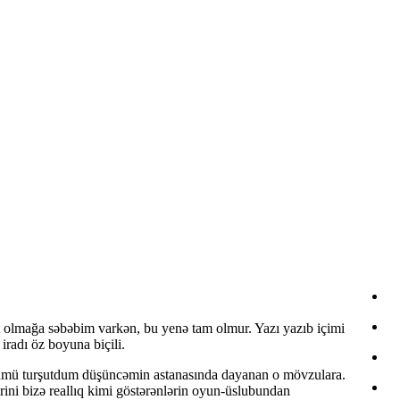
st olmağa səbəbim varkən, bu yenə tam olmur. Yazı yazıb içimi
iradı öz boyuna biçili.
ümü turşutdum düşüncəmin astanasında dayanan o mövzulara.
rini bizə reallıq kimi göstərənlərin oyun-üslubundan