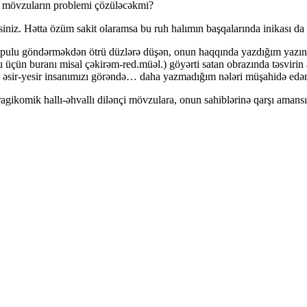
i mövzuların problemi çözüləcəkmi?
iniz. Hətta özüm sakit olaramsa bu ruh halımın başqalarında inikası da 
 pulu göndərməkdən ötrü düzlərə düşən, onun haqqında yazdığım yazını
çün buranı misal çəkirəm-red.müəl.) göyərti satan obrazında təsvirin a
 əsir-yesir insanımızı görəndə… daha yazmadığım nələri müşahidə edəndə
ragikomik hallı-əhvallı dilənçi mövzulara, onun sahiblərinə qarşı aman