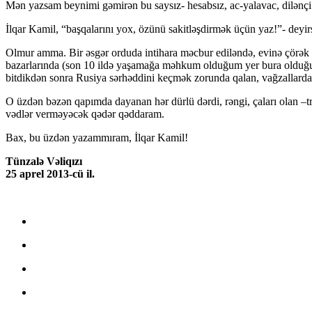
Mən yazsam beynimi gəmirən bu saysız- hesabsız, ac-yalavac, dilənç
İlqar Kamil, “başqalarını yox, özünü sakitləşdirmək üçün yaz!”- deyirs
Olmur amma. Bir əsgər orduda intihara məcbur ediləndə, evinə çörək
bazarlarında (son 10 ildə yaşamağa məhkum olduğum yer bura olduğu ü
bitdikdən sonra Rusiya sərhəddini keçmək zorunda qalan, vağzallarda
O üzdən bəzən qapımda dayanan hər dürlü dərdi, rəngi, çaları olan –t
vədlər verməyəcək qədər qəddaram.
Bax, bu üzdən yazammıram, İlqar Kamil!
Tünzalə Vəliqızı
25 aprel 2013-cü il.