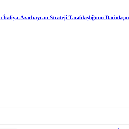
 İtaliya-Azərbaycan Strateji Tərəfdaşlığının Dərinləşm