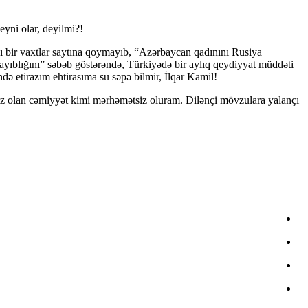
eyni olar, deyilmi?!
 bir vaxtlar saytına qoymayıb, “Azərbaycan qadınını Rusiya
yıblığını” səbəb göstərəndə, Türkiyədə bir aylıq qeydiyyat müddəti
 etirazım ehtirasıma su səpə bilmir, İlqar Kamil!
sız olan cəmiyyət kimi mərhəmətsiz oluram. Dilənçi mövzulara yalançı