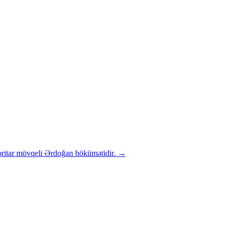
oritar mövqeli Ərdoğan hökümətidir.
→