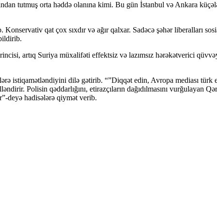
ından tutmuş orta həddə olanına kimi. Bu gün İstanbul və Ankara küçəl
Konservativ qat çox sıxdır və ağır qalxar. Sadəcə şəhər liberalları sosia
ldirib.
incisi, artıq Suriya müxalifəti effektsiz və lazımsız hərəkətverici qüv
ərə istiqamətləndiyini dilə gətirib. “”Diqqət edin, Avropa mediası türk
lləndirir. Polisin qəddarlığını, etirazçıların dağıdılmasını vurğulayan Q
r”-deyə hadisələrə qiymət verib.