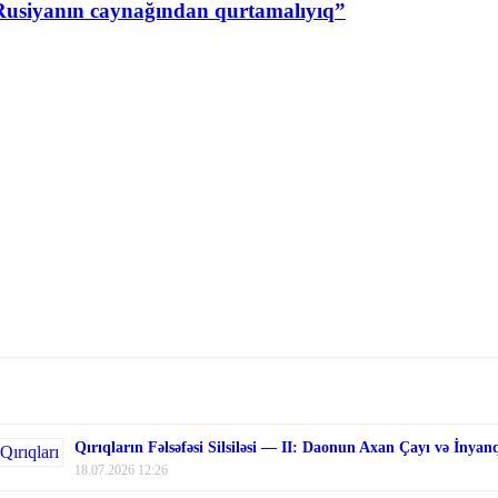
Rusiyanın caynağından qurtamalıyıq”
Qırıqların Fəlsəfəsi Silsiləsi — II: Daonun Axan Çayı və İnyan
18.07.2026 12:26