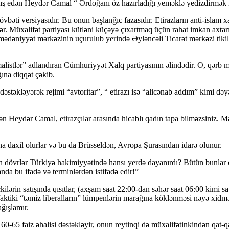
ıxış edən Heydər Camal “ Ərdoğanı öz hazırladığı yeməklə yedizdirmək is
əti versiyasıdır. Bu onun başlanğıc fazasıdır. Etirazların anti-islam xa
r. Müxalifət partiyası kütləni küçəyə çıxartmaq üçün rahat imkan axtarır
dəniyyət mərkəzinin uçurulub yerində Əyləncəli Ticarət mərkəzi tikilm
listlər” adlandıran Cümhuriyyət Xalq partiyasının əlindədir. O, qərb mə
ına diqqət çəkib.
stəkləyərək rejimi “avtoritar”, “ etirazı isə “alicənab addım” kimi də
 Heydər Camal, etirazçılar arasında hicablı qadın tapa bilməzsiniz. Mə
ına daxil olurlar və bu da Brüsseldən, Avropa Şurasından idarə olunur.
on dövrlər Türkiyə hakimiyyətində hansı yerdə dayanırdı? Bütün bunlar 
da bu ifadə və terminlərdən istifadə edir!”
içkilərin satışında qısıtlar, (axşam saat 22:00-dan səhər saat 06:00 ki
ktiki “təmiz liberalların” lümpenlərin marağına köklənməsi nəyə xidmət e
ğışlamır.
0-65 faiz əhalisi dəstəkləyir, onun reytinqi də müxalifətinkindən qat-qa