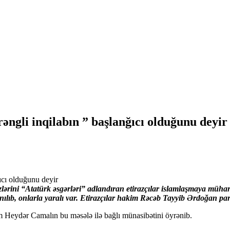
ngli inqilabın ” başlanğıcı olduğunu deyir
Özlərini “Atatürk əsgərləri” adlandıran etirazçılar islamlaşmaya müha
lıb, onlarla yaralı var. Etirazçılar hakim Rəcəb Tayyib Ərdoğan parti
im Heydər Camalın bu məsələ ilə bağlı münasibətini öyrənib.