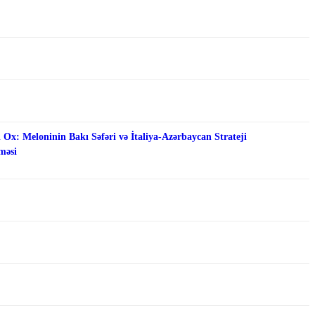
 Ox: Meloninin Bakı Səfəri və İtaliya-Azərbaycan Strateji
məsi