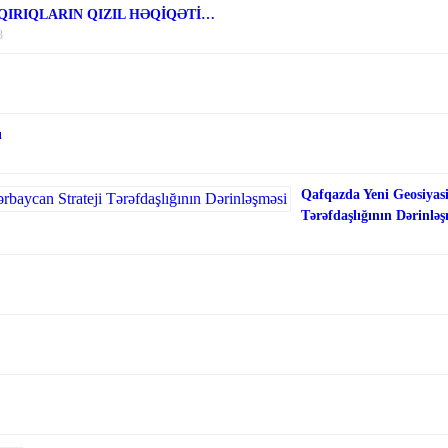
 QIRIQLARIN QIZIL HƏQİQƏTİ…
3
ı
Qafqazda Yeni Geosiyasi
Tərəfdaşlığının Dərinləş