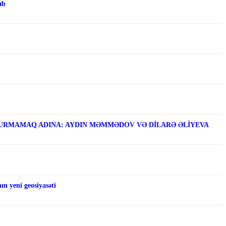
ıb
RMAMAQ ADINA: AYDIN MƏMMƏDOV VƏ DİLARƏ ƏLİYEVA
n yeni geosiyasəti