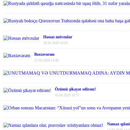
Həssas mövzular
26.04.2026 16:43
Bəxtəvərəm
25.04.2026 14:40
Özümü şikayət edirəm!
16.04.2026 19:57
Namaz qılanl