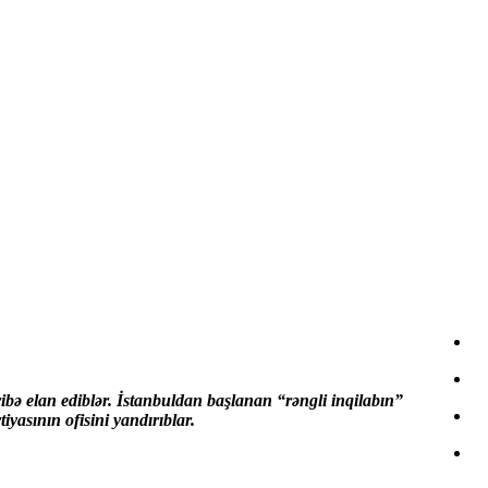
ribə elan ediblər. İstanbuldan başlanan “rəngli inqilabın”
yasının ofisini yandırıblar.