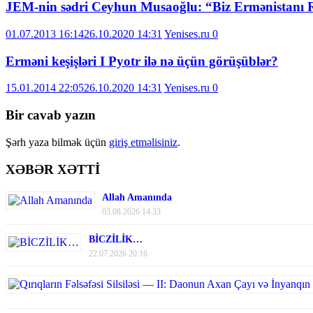
JEM-nin sədri Ceyhun Musaoğlu: “Biz Ermənistanı 
01.07.2013 16:14
26.10.2020 14:31
Yenises.ru
0
Erməni keşişləri I Pyotr ilə nə üçün görüşüblər?
15.01.2014 22:05
26.10.2020 14:31
Yenises.ru
0
Bir cavab yazın
Şərh yaza bilmək üçün
giriş etməlisiniz
.
XƏBƏR XƏTTİ
Allah Amanında
03.08.2026 14:33
BİCZİLİK…
22.07.2026 20:16