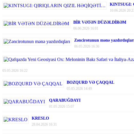
KINTSUGI:
10.06.2026 20:2
BİR VƏTƏN DÜZƏLDİRƏM
06.06.2026 16:01
Zəncirotunun mənə yazdırdıqlar
06.05.2026 16:36
05.05.2026 16:22
BOZQURD VƏ ÇAQQAL
05.05.2026 14:49
QARABUĞDAYI
01.05.2026 15:07
KRESLO
28.04.2026 16:31