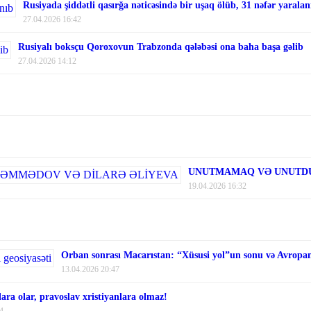
Rusiyada şiddətli qasırğa nəticəsində bir uşaq ölüb, 31 nəfər yaralan
27.04.2026 16:42
Rusiyalı boksçu Qoroxovun Trabzonda qələbəsi ona baha başa gəlib
27.04.2026 14:12
UNUTMAMAQ VƏ UNUTDU
19.04.2026 16:32
Orban sonrası Macarıstan: “Xüsusi yol”un sonu və Avropanı
13.04.2026 20:47
ara olar, pravoslav xristiyanlara olmaz!