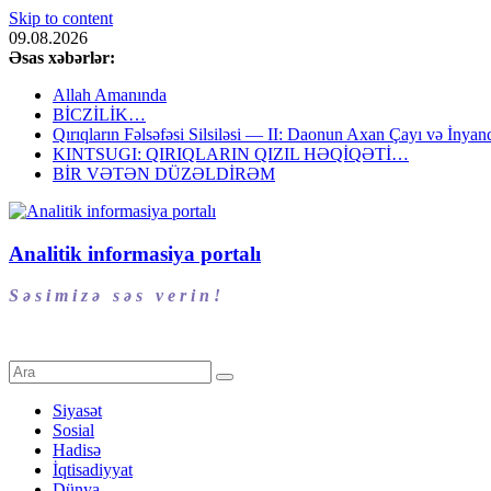
Skip to content
09.08.2026
Əsas xəbərlər:
Allah Amanında
BİCZİLİK…
Qırıqların Fəlsəfəsi Silsiləsi — II: Daonun Axan Çayı və İnyanq
KINTSUGI: QIRIQLARIN QIZIL HƏQİQƏTİ…
BİR VƏTƏN DÜZƏLDİRƏM
Analitik informasiya portalı
S ə s i m i z ə s ə s v e r i n !
Siyasət
Sosial
Hadisə
İqtisadiyyat
Dünya