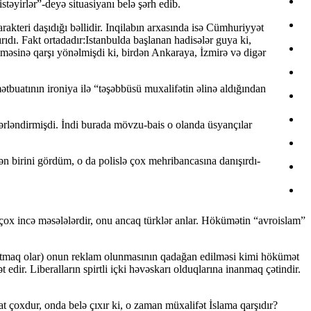
təyirlər”-deyə situasiyanı belə şərh edib.
rakteri daşıdığı bəllidir. Inqilabın arxasında isə Cümhuriyyət
ıdı. Fakt ortadadır:Istanbulda başlanan hadisələr guya ki,
əsinə qarşı yönəlmişdi ki, birdən Ankaraya, İzmirə və digər
tbuatının ironiya ilə “təşəbbüsü muxalifətin əlinə aldığından
yərləndirmişdi. İndi burada mövzu-bais o olanda üsyançılar
n birini gördüm, o da polislə çox mehribancasına danışırdı-
çox incə məsələlərdir, onu ancaq türklər anlar. Hökümətin “avroislam”
mi satmaq olar) onun reklam olunmasının qadağan edilməsi kimi hökümət
dir. Liberalların spirtli içki həvəskarı olduqlarına inanmaq çətindir.
t çoxdur, onda belə çıxır ki, o zaman müxalifət İslama qarşıdır?