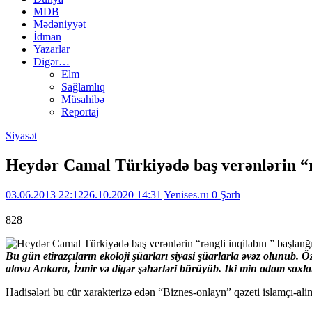
MDB
Mədəniyyət
İdman
Yazarlar
Digər…
Elm
Sağlamlıq
Müsahibə
Reportaj
Siyasət
Heydər Camal Türkiyədə baş verənlərin “rə
03.06.2013 22:12
26.10.2020 14:31
Yenises.ru
0 Şərh
828
Bu gün etirazçıların ekoloji şüarları siyasi şüarlarla əvəz olunub. 
alovu Ankara, İzmir və digər şəhərləri bürüyüb. Iki min adam saxlanı
Hadisələri bu cür xarakterizə edən “Biznes-onlayn” qəzeti islamçı-al