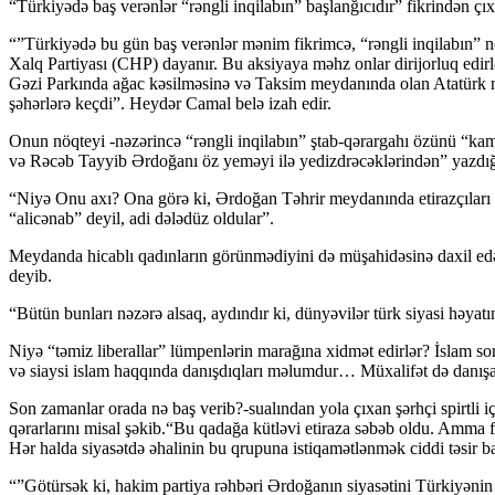
“Türkiyədə baş verənlər “rəngli inqilabın” başlanğıcıdır” fikrindən ç
“”Türkiyədə bu gün baş verənlər mənim fikrimcə, “rəngli inqilabın” növb
Xalq Partiyası (CHP) dayanır. Bu aksiyaya məhz onlar dirijorluq edirlə
Gəzi Parkında ağac kəsilməsinə və Taksim meydanında olan Atatürk mə
şəhərlərə keçdi”. Heydər Camal belə izah edir.
Onun nöqteyi -nəzərincə “rəngli inqilabın” ştab-qərargahı özünü “kama
və Rəcəb Tayyib Ərdoğanı öz yeməyi ilə yedizdrəcəklərindən” yazdığ
“Niyə Onu axı? Ona görə ki, Ərdoğan Təhrir meydanında etirazçıları də
“alicənab” deyil, adi dələdüz oldular”.
Meydanda hicablı qadınların görünmədiyini də müşahidəsinə daxil edən
deyib.
“Bütün bunları nəzərə alsaq, aydındır ki, dünyəvilər türk siyasi həyat
Niyə “təmiz liberallar” lümpenlərin marağına xidmət edirlər? İslam s
və siaysi islam haqqında danışdıqları məlumdur… Müxalifət də danışan
Son zamanlar orada nə baş verib?-sualından yola çıxan şərhçi spirtli 
qərarlarını misal şəkib.“Bu qadağa kütləvi etiraza səbəb oldu. Amma fa
Hər halda siyasətdə əhalinin bu qrupuna istiqamətlənmək ciddi təsir ba
“”Götürsək ki, hakim partiya rəhbəri Ərdoğanın siyasətini Türkiyənin 6