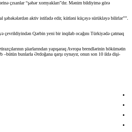
ərinə çıxanlar “şəhər xomyakları”dır. Mənim bildiyimə görə
l şəbəkələrdən aktiv istifadə edir, kütləni küçəyə sürükləyə bilirlər””.
vəyə çevrildiyindən Qərbin yeni bir inqilab ocağını Türkiyədə çatmaq
 etirazçılarının şüarlarından yapışaraq Avropa brendlərinin hökümətin
ərb –bütün bunlarla Ərdoğana qarşı oynayır, onun son 10 ildə dişi-