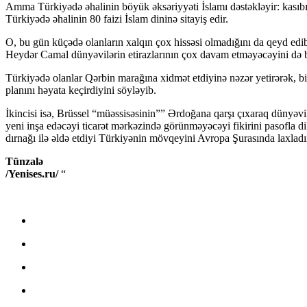
Amma Türkiyədə əhalinin böyük əksəriyyəti İslamı dəstəkləyir: kasıb
Türkiyədə əhalinin 80 faizi İslam dininə sitayiş edir.
O, bu gün küçədə olanların xalqın çox hissəsi olmadığını da qeyd edib. 
Heydər Camal dünyəvilərin etirazlarının çox davam etməyəcəyini də bi
Türkiyədə olanlar Qərbin marağına xidmət etdiyinə nəzər yetirərək, bir
planını həyata keçirdiyini söyləyib.
İkincisi isə, Brüssel “müəssisəsinin”” Ərdoğana qarşı çıxaraq dünyəvil
yeni inşa edəcəyi ticarət mərkəzində görünməyəcəyi fikirini pasofla di
dırnağı ilə əldə etdiyi Türkiyənin mövqeyini Avropa Şurasında laxladı
Tünzalə
/Yenises.ru/
“