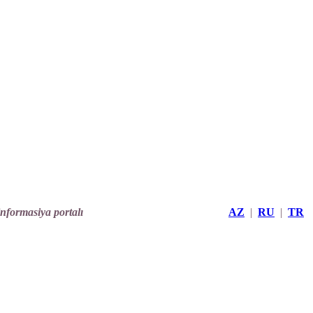
informasiya portalı
AZ
|
RU
|
TR