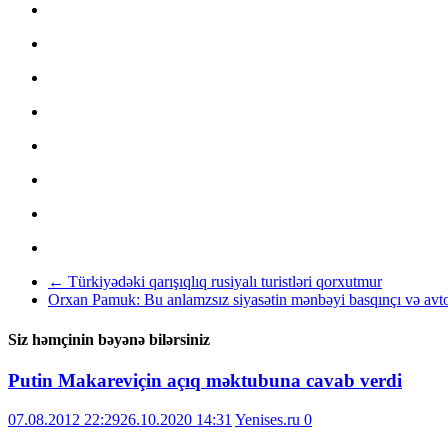
←
Türkiyədəki qarışıqlıq rusiyalı turistləri qorxutmur
Orxan Pamuk: Bu anlamzsız siyasətin mənbəyi basqınçı və avt
Siz həmçinin bəyənə bilərsiniz
Putin Makareviçin açıq məktubuna cavab verdi
07.08.2012 22:29
26.10.2020 14:31
Yenises.ru
0