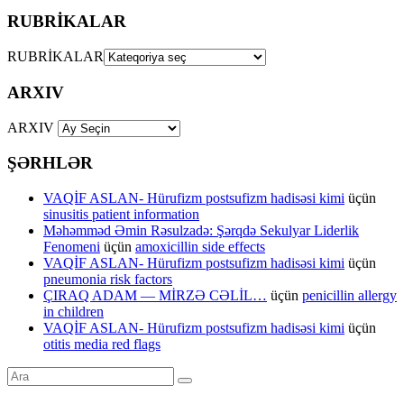
RUBRİKALAR
RUBRİKALAR
ARXIV
ARXIV
ŞƏRHLƏR
VAQİF ASLAN- Hürufizm postsufizm hadisəsi kimi
üçün
sinusitis patient information
Məhəmməd Əmin Rəsulzadə: Şərqdə Sekulyar Liderlik
Fenomeni
üçün
amoxicillin side effects
VAQİF ASLAN- Hürufizm postsufizm hadisəsi kimi
üçün
pneumonia risk factors
ÇIRAQ ADAM — MİRZƏ CƏLİL…
üçün
penicillin allergy
in children
VAQİF ASLAN- Hürufizm postsufizm hadisəsi kimi
üçün
otitis media red flags