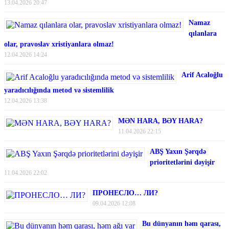
13.04.2026 20:47
Namaz
qılanlara
olar, pravoslav xristiyanlara olmaz!
12.04.2026 14:24
Arif Acaloğlu
yaradıcılığında metod və sistemlilik
12.04.2026 13:38
MƏN HARA, BƏY HARA?
11.04.2026 22:15
ABŞ Yaxın Şərqdə
prioritetlərini dəyişir
11.04.2026 22:02
ПРОНЕСЛО… ЛИ?
09.04.2026 12:08
Bu dünyanın həm qarası,