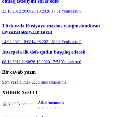
olmaq istədiyini etiraf edib
23.10.2012 20:09
26.10.2020 17:51
Yenises.ru
0
Türkiyədə Rusiyaya məxsus yanğınsömdürən
təyyarə qəzaya uğrayıb
14.08.2021 18:08
14.08.2021 18:08
Yenises.ru
0
İnterpola ilk dəfə qadın başçılıq edəcək
08.11.2012 21:06
26.10.2020 17:51
Yenises.ru
0
Bir cavab yazın
Şərh yaza bilmək üçün
giriş etməlisiniz
.
XƏBƏR XƏTTİ
Allah Amanında
03.08.2026 14:33