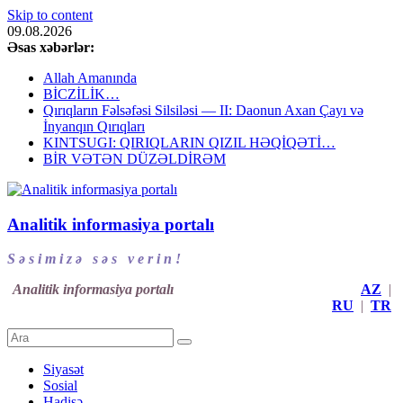
Skip to content
09.08.2026
Əsas xəbərlər:
Allah Amanında
BİCZİLİK…
Qırıqların Fəlsəfəsi Silsiləsi — II: Daonun Axan Çayı və
İnyanqın Qırıqları
KINTSUGI: QIRIQLARIN QIZIL HƏQİQƏTİ…
BİR VƏTƏN DÜZƏLDİRƏM
Analitik informasiya portalı
S ə s i m i z ə s ə s v e r i n !
Analitik informasiya portalı
AZ
|
RU
|
TR
Siyasət
Sosial
Hadisə