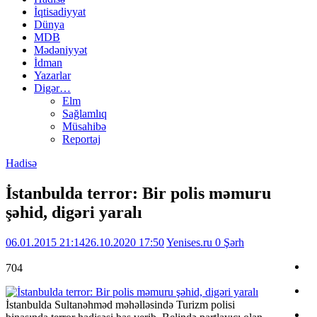
İqtisadiyyat
Dünya
MDB
Mədəniyyət
İdman
Yazarlar
Digər…
Elm
Sağlamlıq
Müsahibə
Reportaj
Hadisə
İstanbulda terror: Bir polis məmuru
şəhid, digəri yaralı
06.01.2015 21:14
26.10.2020 17:50
Yenises.ru
0 Şərh
704
İstanbulda Sultanəhməd məhəlləsində Turizm polisi