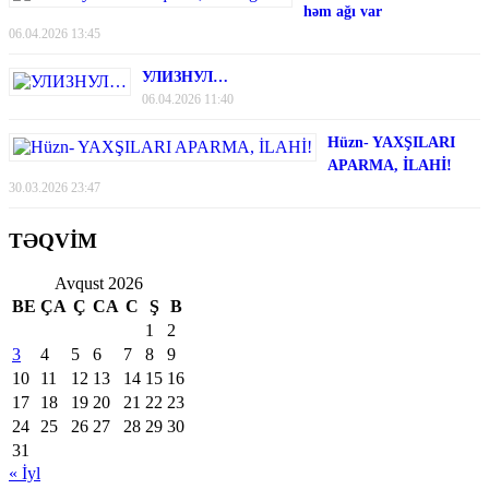
həm ağı var
06.04.2026 13:45
УЛИЗНУЛ…
06.04.2026 11:40
Hüzn- YAXŞILARI
APARMA, İLAHİ!
30.03.2026 23:47
TƏQVİM
Avqust 2026
BE
ÇA
Ç
CA
C
Ş
B
1
2
3
4
5
6
7
8
9
10
11
12
13
14
15
16
17
18
19
20
21
22
23
24
25
26
27
28
29
30
31
« İyl