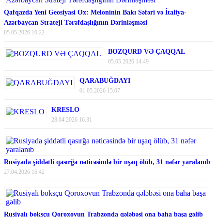
Qafqazda Yeni Geosiyasi Ox: Meloninin Bakı Səfəri və İtaliya-
Azərbaycan Strateji Tərəfdaşlığının Dərinləşməsi
05.05.2026 16:22
BOZQURD VƏ ÇAQQAL
05.05.2026 14:49
QARABUĞDAYI
01.05.2026 15:07
KRESLO
28.04.2026 16:31
Rusiyada şiddətli qasırğa nəticəsində bir uşaq ölüb, 31 nəfər yaralanıb
27.04.2026 16:42
Rusiyalı boksçu Qoroxovun Trabzonda qələbəsi ona baha başa gəlib