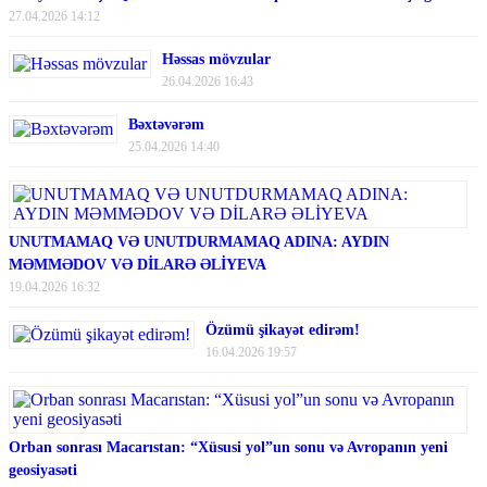
27.04.2026 14:12
Həssas mövzular
26.04.2026 16:43
Bəxtəvərəm
25.04.2026 14:40
UNUTMAMAQ VƏ UNUTDURMAMAQ ADINA: AYDIN
MƏMMƏDOV VƏ DİLARƏ ƏLİYEVA
19.04.2026 16:32
Özümü şikayət edirəm!
16.04.2026 19:57
Orban sonrası Macarıstan: “Xüsusi yol”un sonu və Avropanın yeni
geosiyasəti