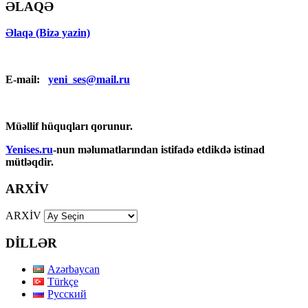
ƏLAQƏ
Əlaqə (Bizə yazin)
E-mail:
yeni_ses@mail.ru
Müəllif hüquqları qorunur.
Yenises.ru
-nun məlumatlarından istifadə etdikdə istinad
mütləqdir.
ARXİV
ARXİV
DİLLƏR
Azərbaycan
Türkçe
Русский