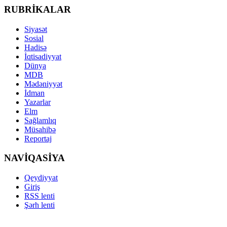
RUBRİKALAR
Siyasət
Sosial
Hadisə
İqtisadiyyat
Dünya
MDB
Mədəniyyət
İdman
Yazarlar
Elm
Sağlamlıq
Müsahibə
Reportaj
NAVİQASİYA
Qeydiyyat
Giriş
RSS lenti
Şərh lenti