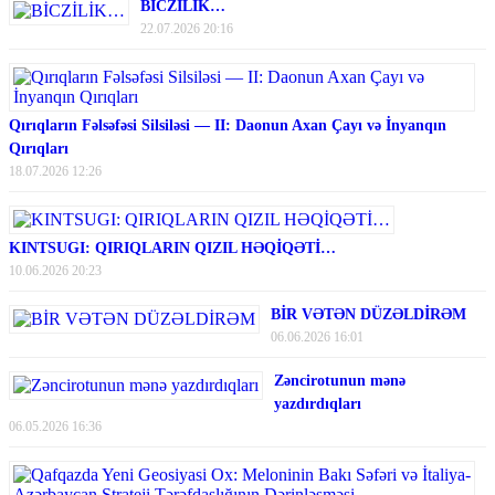
BİCZİLİK…
22.07.2026 20:16
Qırıqların Fəlsəfəsi Silsiləsi — II: Daonun Axan Çayı və İnyanqın
Qırıqları
18.07.2026 12:26
KINTSUGI: QIRIQLARIN QIZIL HƏQİQƏTİ…
10.06.2026 20:23
BİR VƏTƏN DÜZƏLDİRƏM
06.06.2026 16:01
Zəncirotunun mənə
yazdırdıqları
06.05.2026 16:36