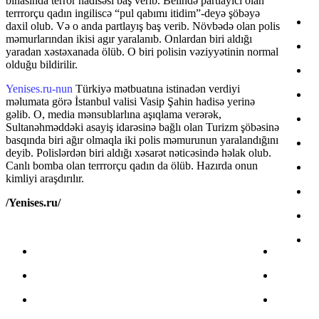
binasında terror hadisəsi baş verib. Belində partlayıcı olan
terrrorçu qadın ingiliscə “pul qabımı itidim”-deyə şöbəyə
daxil olub. Və o anda partlayış baş verib. Növbədə olan polis
məmurlarından ikisi agır yaralanıb. Onlardan biri aldığı
yaradan xəstəxanada ölüb. O biri polisin vəziyyətinin normal
olduğu bildirilir.
Yenises.ru-nun
Türkiyə mətbuatına istinadən verdiyi
məlumata görə İstanbul valisi Vasip Şahin hadisə yerinə
gəlib. O, media mənsublarlına aşıqlama verərək,
Sultanəhməddəki asayiş idarəsinə bağlı olan Turizm şöbəsinə
basqında biri ağır olmaqla iki polis məmurunun yaralandığını
deyib. Polislərdən biri aldığı xəsarət nəticəsində həlak olub.
Canlı bomba olan terrrorçu qadın da ölüb. Hazırda onun
kimliyi araşdırılır.
/Yenises.ru/