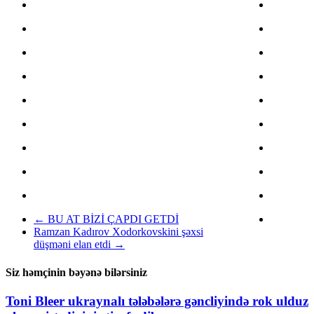
←
BU AT BİZİ ÇAPDI GETDİ
Ramzan Kadırov Xodorkovskini şəxsi
düşməni elan etdi
→
Siz həmçinin bəyənə bilərsiniz
Toni Bleer ukraynalı tələbələrə gəncliyində rok ulduz