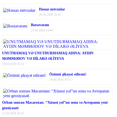
Həssas mövzular
26.04.2026 16:43
Bəxtəvərəm
25.04.2026 14:40
UNUTMAMAQ VƏ UNUTDURMAMAQ ADINA: AYDIN
MƏMMƏDOV VƏ DİLARƏ ƏLİYEVA
19.04.2026 16:32
Özümü şikayət edirəm!
16.04.2026 19:57
Orban sonrası Macarıstan: “Xüsusi yol”un sonu və Avropanın yeni
geosiyasəti
13.04.2026 20:47