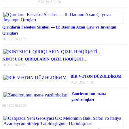
22.07.2026 20:16
Qırıqların Fəlsəfəsi Silsiləsi — II: Daonun Axan Çayı və İnyanqın
Qırıqları
18.07.2026 12:26
KINTSUGI: QIRIQLARIN QIZIL HƏQİQƏTİ…
10.06.2026 20:23
BİR VƏTƏN DÜZƏLDİRƏM
06.06.2026 16:01
Zəncirotunun mənə
yazdırdıqları
06.05.2026 16:36