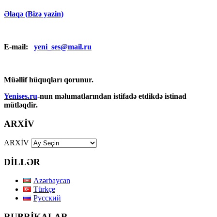
Əlaqə (Bizə yazin)
E-mail:
yeni_ses@mail.ru
Müəllif hüquqları qorunur.
Yenises.ru
-nun məlumatlarından istifadə etdikdə istinad
mütləqdir.
ARXİV
ARXİV
DİLLƏR
Azərbaycan
Türkçe
Русский
RUBRİKALAR