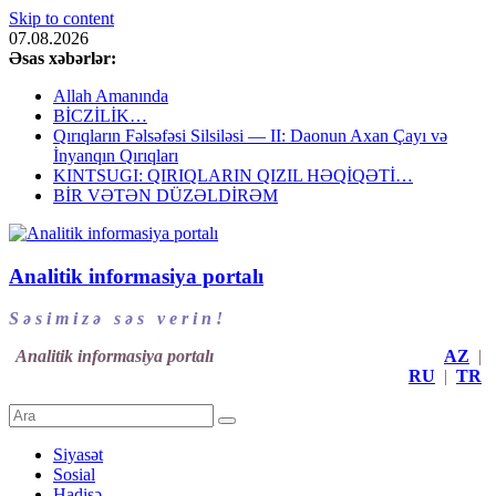
Skip to content
07.08.2026
Əsas xəbərlər:
Allah Amanında
BİCZİLİK…
Qırıqların Fəlsəfəsi Silsiləsi — II: Daonun Axan Çayı və
İnyanqın Qırıqları
KINTSUGI: QIRIQLARIN QIZIL HƏQİQƏTİ…
BİR VƏTƏN DÜZƏLDİRƏM
Analitik informasiya portalı
S ə s i m i z ə s ə s v e r i n !
Analitik informasiya portalı
AZ
|
RU
|
TR
Siyasət
Sosial
Hadisə