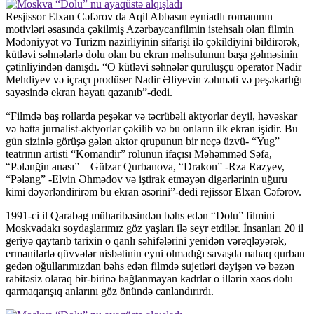
Resjissor Elxan Cəfərov da Aqil Abbasın eyniadlı romanının
motivləri əsasında çəkilmiş Azərbaycanfilmin istehsalı olan filmin
Mədəniyyət və Turizm nazirliyinin sifarişi ilə çəkildiyini bildirərək,
kütləvi səhnələrlə dolu olan bu ekran məhsulunun başa gəlməsinin
çətinliyindən danışdı. “O kütləvi səhnələr quruluşçu operator Nadir
Mehdiyev və içraçı prodüser Nadir Əliyevin zəhməti və peşəkarlığı
sayəsində ekran həyatı qazanıb”-dedi.
“Filmdə baş rollarda peşəkar və təcrübəli aktyorlar deyil, həvəskar
və hətta jurnalist-aktyorlar çəkilib və bu onların ilk ekran işidir. Bu
gün sizinlə görüşə gələn aktor qrupunun bir neçə üzvü- “Yug”
teatrının artisti “Komandir” rolunun ifaçısı Məhəmməd Səfa,
“Pələnğin anası” – Gülzar Qurbanova, “Drakon” -Rza Razyev,
“Pələng” -Elvin Əhmədov və iştirak etməyən digərlərinin uğuru
kimi dəyərləndirirəm bu ekran əsərini”-dedi rejissor Elxan Cəfərov.
1991-ci il Qarabag müharibəsindən bəhs edən “Dolu” filmini
Moskvadakı soydaşlarımız göz yaşları ilə seyr etdilər. İnsanları 20 il
geriyə qaytarıb tarixin o qanlı səhifələrini yenidən vərəqləyərək,
ermənilərlə qüvvələr nisbətinin eyni olmadığı savaşda nahaq qurban
gedən oğullarımızdan bəhs edən filmdə sujetləri dəyişən və bəzən
rabitəsiz olaraq bir-birinə bağlanmayan kadrlar o illərin xaos dolu
qarmaqarışıq anlarını göz önündə canlandırırdı.