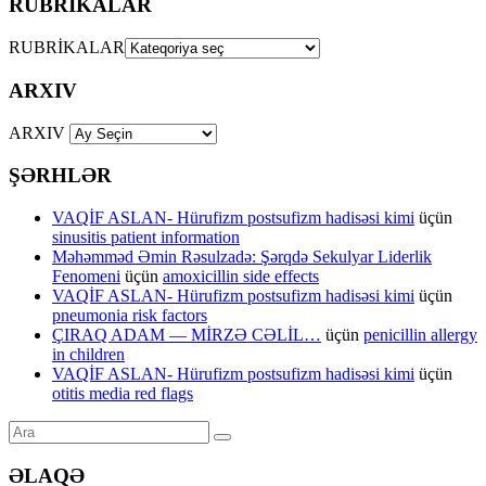
RUBRİKALAR
RUBRİKALAR
ARXIV
ARXIV
ŞƏRHLƏR
VAQİF ASLAN- Hürufizm postsufizm hadisəsi kimi
üçün
sinusitis patient information
Məhəmməd Əmin Rəsulzadə: Şərqdə Sekulyar Liderlik
Fenomeni
üçün
amoxicillin side effects
VAQİF ASLAN- Hürufizm postsufizm hadisəsi kimi
üçün
pneumonia risk factors
ÇIRAQ ADAM — MİRZƏ CƏLİL…
üçün
penicillin allergy
in children
VAQİF ASLAN- Hürufizm postsufizm hadisəsi kimi
üçün
otitis media red flags
ƏLAQƏ