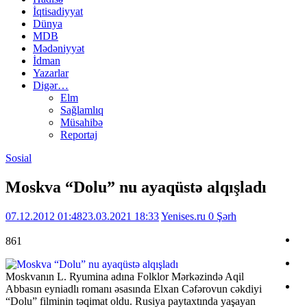
İqtisadiyyat
Dünya
MDB
Mədəniyyət
İdman
Yazarlar
Digər…
Elm
Sağlamlıq
Müsahibə
Reportaj
Sosial
Moskva “Dolu” nu ayaqüstə alqışladı
07.12.2012 01:48
23.03.2021 18:33
Yenises.ru
0 Şərh
861
Moskvanın L. Ryumina adına Folklor Mərkəzində Aqil
Abbasın eyniadlı romanı əsasında Elxan Cəfərovun cəkdiyi
“Dolu” filminin təqimat oldu. Rusiya paytaxtında yaşayan