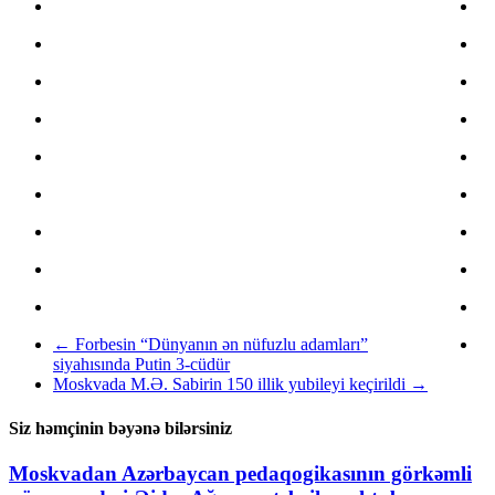
←
Forbesin “Dünyanın ən nüfuzlu adamları”
siyahısında Putin 3-cüdür
Moskvada M.Ə. Sabirin 150 illik yubileyi keçirildi
→
Siz həmçinin bəyənə bilərsiniz
Moskvadan Azərbaycan pedaqogikasının görkəmli