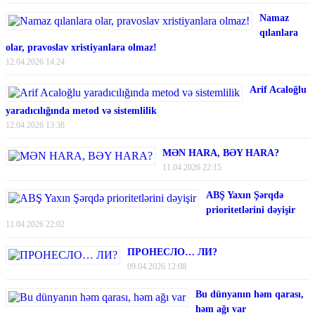
Namaz
qılanlara
olar, pravoslav xristiyanlara olmaz!
12.04.2026 14:24
Arif Acaloğlu
yaradıcılığında metod və sistemlilik
12.04.2026 13:38
MƏN HARA, BƏY HARA?
11.04.2026 22:15
ABŞ Yaxın Şərqdə
prioritetlərini dəyişir
11.04.2026 22:02
ПРОНЕСЛО… ЛИ?
09.04.2026 12:08
Bu dünyanın həm qarası,
həm ağı var