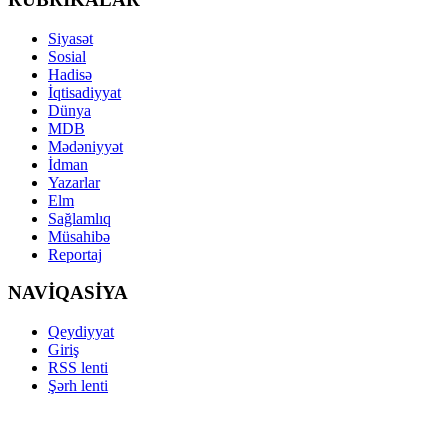
Siyasət
Sosial
Hadisə
İqtisadiyyat
Dünya
MDB
Mədəniyyət
İdman
Yazarlar
Elm
Sağlamlıq
Müsahibə
Reportaj
NAVİQASİYA
Qeydiyyat
Giriş
RSS lenti
Şərh lenti