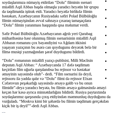
soydaşlarımıza nümayiş etdirilən “Dolu” filminin ssenari
müəllifi Aqil Abbas başda olmaqla yaradıcı heyətin bir qrupu
da təqdimatda iştirak etdi. Yaradıcı heyətlə birlikdə filmin
bəstəkarı, Azərbaycanın Rusiyadakı səfiri Polad Bülbüloğlu
filmin nümayişindən əvvəl səhnəyə çıxaraq tamaşaçılara
“Dolu” filmin yaranması haqqında qısa məlumat verdi.
Səfir Polad Bülbüloğlu Azərbaycanın ağrılı yeri Qarabag
müharibəsinə həsr olunmuş filmin ssenarisinin müəllifi Aqil
Abbasın romanını çox bəyəndiyini və Ağdam itkisini
yaşayan yazıçının bu əsərə can qoydugunu deyərək belə bir
filmə musiqi yazmağından şərəf duydugunu bildirdi.
“Dolu” romanının müəllifi yazıçı-publisist, Milli Məclisin
deputatı Aqil Abbas: “ Azərbaycanda 17 dəfə təqdimatı
keçirilən film uğurla qarşılanıbsa bu rejissor və bəstəkar
əməyinin sayəsində olub”- dedi. “Film ssenarisi ilə deyil,
rejissoru ilə yadda qalır və “Dolu” filmi də rejissor Elxan
Cəfərovun peşəkarlığı sayəsində ərsəyə gəlib və bu onun
filmidir”-deyə yaradıcı heyətə, bu filmin ərsəyə gəlməsində əməyi
keçən hər kəsə ayrıca minnətdarlığını bildirdi. Rusiya paytaxtında
soydaşlarımız qarşısında çıxış etdiyindən məmnunluq duyduğunu da
vurğuladı. “Moskva kimi bir şəhərdə bu filmin təqdimatı gerçəkdən
kiçik bir iş deyil””-dedi Aqil Abbas.