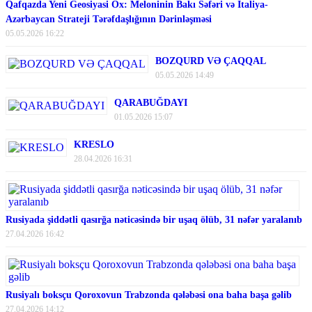
Qafqazda Yeni Geosiyasi Ox: Meloninin Bakı Səfəri və İtaliya-
Azərbaycan Strateji Tərəfdaşlığının Dərinləşməsi
05.05.2026 16:22
BOZQURD VƏ ÇAQQAL
05.05.2026 14:49
QARABUĞDAYI
01.05.2026 15:07
KRESLO
28.04.2026 16:31
Rusiyada şiddətli qasırğa nəticəsində bir uşaq ölüb, 31 nəfər yaralanıb
27.04.2026 16:42
Rusiyalı boksçu Qoroxovun Trabzonda qələbəsi ona baha başa gəlib
27.04.2026 14:12