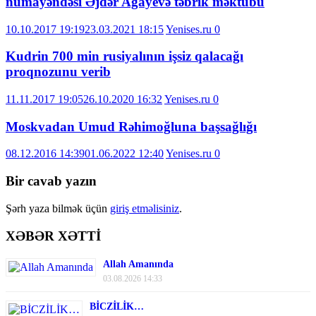
nümayəndəsi Əjdər Ağayevə təbrik məktubu
10.10.2017 19:19
23.03.2021 18:15
Yenises.ru
0
Kudrin 700 min rusiyalının işsiz qalacağı
proqnozunu verib
11.11.2017 19:05
26.10.2020 16:32
Yenises.ru
0
Moskvadan Umud Rəhimoğluna başsağlığı
08.12.2016 14:39
01.06.2022 12:40
Yenises.ru
0
Bir cavab yazın
Şərh yaza bilmək üçün
giriş etməlisiniz
.
XƏBƏR XƏTTİ
Allah Amanında
03.08.2026 14:33
BİCZİLİK…