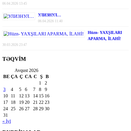
06.04.2026 13:45
УЛИЗНУЛ…
06.04.2026 11:40
Hüzn- YAXŞILARI
APARMA, İLAHİ!
30.03.2026 23:47
TƏQVİM
Avqust 2026
BE
ÇA
Ç
CA
C
Ş
B
1
2
3
4
5
6
7
8
9
10
11
12
13
14
15
16
17
18
19
20
21
22
23
24
25
26
27
28
29
30
31
« İyl