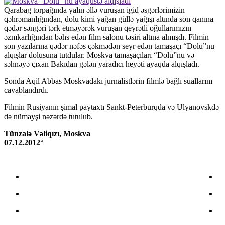
Qarabag torpağında yalın əllə vuruşan igid əsgərlərimizin
qəhrəmanlığından, dolu kimi yağan güllə yağışı altında son qanına
qədər səngəri tərk etməyərək vuruşan qeyrətli oğullarımızın
əzmkarlığından bəhs edən film salonu təsiri altına almışdı. Filmin
son yazılarına qədər nəfəs çəkmədən seyr edən tamaşaçı “Dolu”nu
alqışlar dolusuna tutdular. Moskva tamaşaçıları “Dolu”nu və
səhnəyə çıxan Bakıdan gələn yaradıcı heyəti ayaqda alqışladı.
Sonda Aqil Abbas Moskvadakı jurnalistlərin filmlə bağlı suallarını
cavablandırdı.
Filmin Rusiyanın şimal paytaxtı Sankt-Peterburqda və Ulyanovskdə
də nümayşi nəzərdə tutulub.
Tünzalə Vəliqızı, Moskva
07.12.2012
“