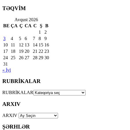
TƏQVİM
Avqust 2026
BE
ÇA
Ç
CA
C
Ş
B
1
2
3
4
5
6
7
8
9
10
11
12
13
14
15
16
17
18
19
20
21
22
23
24
25
26
27
28
29
30
31
« İyl
RUBRİKALAR
RUBRİKALAR
ARXIV
ARXIV
ŞƏRHLƏR