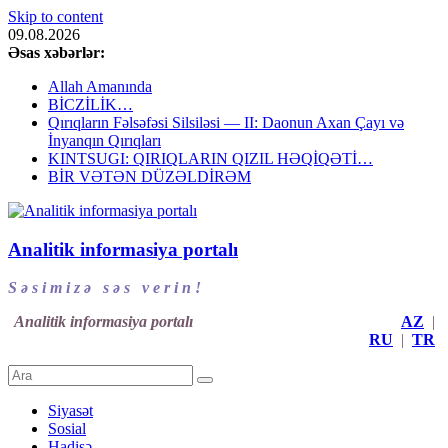
Skip to content
09.08.2026
Əsas xəbərlər:
Allah Amanında
BİCZİLİK…
Qırıqların Fəlsəfəsi Silsiləsi — II: Daonun Axan Çayı və
İnyanqın Qırıqları
KINTSUGI: QIRIQLARIN QIZIL HƏQİQƏTİ…
BİR VƏTƏN DÜZƏLDİRƏM
Analitik informasiya portalı
S ə s i m i z ə s ə s v e r i n !
Analitik informasiya portalı
AZ
|
RU
|
TR
Siyasət
Sosial
Hadisə