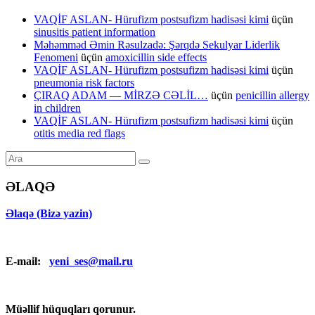
VAQİF ASLAN- Hürufizm postsufizm hadisəsi kimi
üçün
sinusitis patient information
Məhəmməd Əmin Rəsulzadə: Şərqdə Sekulyar Liderlik
Fenomeni
üçün
amoxicillin side effects
VAQİF ASLAN- Hürufizm postsufizm hadisəsi kimi
üçün
pneumonia risk factors
ÇIRAQ ADAM — MİRZƏ CƏLİL…
üçün
penicillin allergy
in children
VAQİF ASLAN- Hürufizm postsufizm hadisəsi kimi
üçün
otitis media red flags
ƏLAQƏ
Əlaqə (Bizə yazin)
E-mail:
yeni_ses@mail.ru
Müəllif hüquqları qorunur.