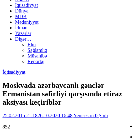
İqtisadiyyat
Dünya
MDB
Mədəniyyət
İdman
Yazarlar
Digər…
Elm
Sağlamlıq
Müsahibə
Reportaj
İqtisadiyyat
Moskvada azərbaycanlı gənclər
Ermənistan səfirliyi qarşısında etiraz
aksiyası keçiriblər
25.02.2015 21:18
26.10.2020 16:48
Yenises.ru
0 Şərh
852