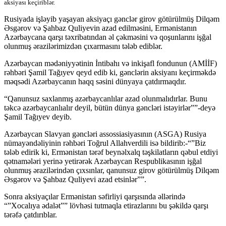
aksiyası keçiriblər.
Rusiyada işləyib yaşayan aksiyaçı gənclər girov götürülmüş Dilqəm
Əsgərov və Şahbaz Quliyevin azad edilməsini, Ermənistanın
Azərbaycana qarşı təxribatından əl çəkməsini və qoşunlarını işğal
olunmuş ərazilərimizdən çıxarmasını tələb ediblər.
Azərbaycan mədəniyyətinin İntibahı və inkişafl fondunun (AMİİF)
rəhbəri Şamil Tağıyev qeyd edib ki, gənclərin aksiyanı keçirməkdə
məqsədi Azərbaycanın haqq səsini dünyaya çatdırmaqdır.
“Qanunsuz saxlanmış azərbaycanlılar azad olunmalıdırlar. Bunu
təkcə azərbaycanlıalır deyil, bütün dünya gəncləri istəyirlər””-deyə
Şamil Tağıyev deyib.
Azərbaycan Slavyan gəncləri assossiasiyasının (ASGA) Rusiya
nümayəndəliyinin rəhbəri Toğrul Allahverdili isə bildirib:-“”Biz
tələb edirik ki, Ermənistan tərəf beynəlxalq təşkilatların qəbul etdiyi
qətnamələri yerinə yetirərək Azərbaycan Respublikasının işğal
olunmuş ərazilərindən çıxsınlar, qanunsuz girov götürülmüş Dilqəm
Əsgərov və Şahbaz Quliyevi azad etsinlər””.
Sonra aksiyaçılar Ermənistan səfirliyi qarşısında əllərində
“”Xocalıya ədalət”” lövhəsi tutmaqla etirazlarını bu şəkildə qarşı
tərəfə çatdırıblar.