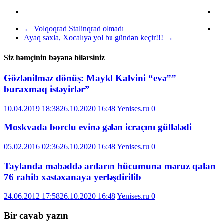
←
Volqoqrad Stalinqrad olmadı
Ayaq saxla, Xocalıya yol bu gündən keçir!!!
→
Siz həmçinin bəyənə bilərsiniz
Gözlənilməz dönüş: Maykl Kalvini “evə””
buraxmaq istəyirlər”
10.04.2019 18:38
26.10.2020 16:48
Yenises.ru
0
Moskvada borclu evinə gələn icraçını güllələdi
05.02.2016 02:36
26.10.2020 16:48
Yenises.ru
0
Taylanda məbəddə arıların hücumuna məruz qalan
76 rahib xəstəxanaya yerləşdirilib
24.06.2012 17:58
26.10.2020 16:48
Yenises.ru
0
Bir cavab yazın