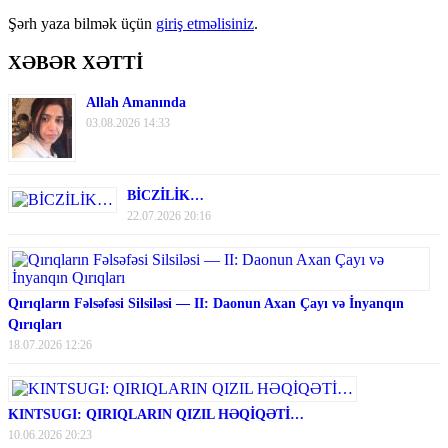
Şərh yaza bilmək üçün
giriş etməlisiniz
.
XƏBƏR XƏTTİ
Allah Amanında
03.08.2026 14:33
BİCZİLİK…
22.07.2026 20:16
Qırıqların Fəlsəfəsi Silsiləsi — II: Daonun Axan Çayı və İnyanqın
Qırıqları
18.07.2026 12:26
KINTSUGI: QIRIQLARIN QIZIL HƏQİQƏTİ…
10.06.2026 20:23