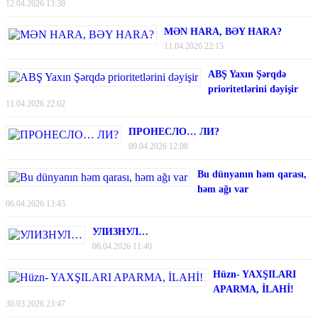
12.04.2026 13:38
MƏN HARA, BƏY HARA?
11.04.2026 22:15
ABŞ Yaxın Şərqdə
prioritetlərini dəyişir
11.04.2026 22:02
ПРОНЕСЛО… ЛИ?
09.04.2026 12:08
Bu dünyanın həm qarası,
həm ağı var
06.04.2026 13:45
УЛИЗНУЛ…
06.04.2026 11:40
Hüzn- YAXŞILARI
APARMA, İLAHİ!
30.03.2026 23:47