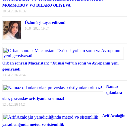
MƏMMƏDOV VƏ DİLARƏ ƏLİYEVA
19.04.2026 16:32
Özümü şikayət edirəm!
16.04.2026 19:57
Orban sonrası Macarıstan: “Xüsusi yol”un sonu və Avropanın yeni
geosiyasəti
13.04.2026 20:47
Namaz
qılanlara
olar, pravoslav xristiyanlara olmaz!
12.04.2026 14:24
Arif Acaloğlu
yaradıcılığında metod və sistemlilik