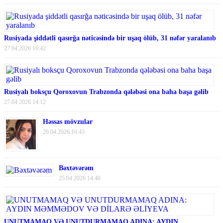
Rusiyada şiddətli qasırğa nəticəsində bir uşaq ölüb, 31 nəfər yaralanıb
27.04.2026 16:42
Rusiyalı boksçu Qoroxovun Trabzonda qələbəsi ona baha başa gəlib
27.04.2026 14:12
Həssas mövzular
26.04.2026 16:43
Bəxtəvərəm
25.04.2026 14:40
UNUTMAMAQ VƏ UNUTDURMAMAQ ADINA: AYDIN