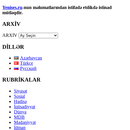
Yenises.ru
-nun məlumatlarından istifadə etdikdə istinad
mütləqdir.
ARXİV
ARXİV
DİLLƏR
Azərbaycan
Türkçe
Русский
RUBRİKALAR
Siyasət
Sosial
Hadisə
İqtisadiyyat
Dünya
MDB
Mədəniyyət
İdman