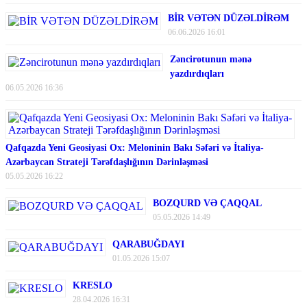
BİR VƏTƏN DÜZƏLDİRƏM
06.06.2026 16:01
Zəncirotunun mənə
yazdırdıqları
06.05.2026 16:36
Qafqazda Yeni Geosiyasi Ox: Meloninin Bakı Səfəri və İtaliya-
Azərbaycan Strateji Tərəfdaşlığının Dərinləşməsi
05.05.2026 16:22
BOZQURD VƏ ÇAQQAL
05.05.2026 14:49
QARABUĞDAYI
01.05.2026 15:07
KRESLO
28.04.2026 16:31