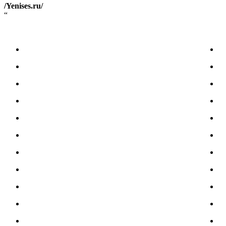
/Yenises.ru/
“