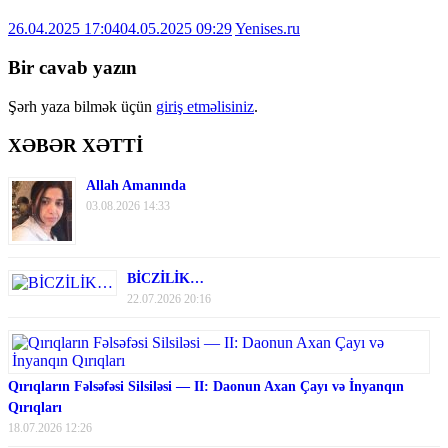
26.04.2025 17:04
04.05.2025 09:29
Yenises.ru
Bir cavab yazın
Şərh yaza bilmək üçün
giriş etməlisiniz
.
XƏBƏR XƏTTİ
Allah Amanında
03.08.2026 14:33
BİCZİLİK…
22.07.2026 20:16
Qırıqların Fəlsəfəsi Silsiləsi — II: Daonun Axan Çayı və İnyanqın
Qırıqları
18.07.2026 12:26