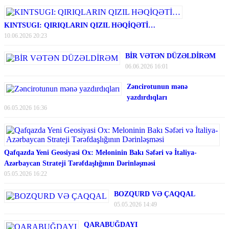
KINTSUGI: QIRIQLARIN QIZIL HƏQİQƏTİ…
10.06.2026 20:23
BİR VƏTƏN DÜZƏLDİRƏM
06.06.2026 16:01
Zəncirotunun mənə
yazdırdıqları
06.05.2026 16:36
Qafqazda Yeni Geosiyasi Ox: Meloninin Bakı Səfəri və İtaliya-
Azərbaycan Strateji Tərəfdaşlığının Dərinləşməsi
05.05.2026 16:22
BOZQURD VƏ ÇAQQAL
05.05.2026 14:49
QARABUĞDAYI