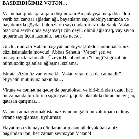
BASDIRDIĞIMIZ VƏTƏN…
Vətən haqqında qara-qara düşünürəm.Bu anlayışa müqəddəs don
verib bzi zar-zar ağladan ağı, bayatıların sayı ədəbiyyatımızda və
həyatımızda göydəki ulduzların sayı qədərdir az qala.Sanki Vətən
bizə onu sevib onda yaşamaq üçün deyil, ölünü ağlamaq, vay şivən
qopartmaq üçün lazımdır, həm də necə…
Güclü, qüdrətli Vətəni oxşayan ədəbiyyat,folklor nümunələrimiz
cüzi istisnalarla mövcud. Abbas Səhətin “Vətən” şeri və
musiqimizdə rəhmətlik Üzeyir Hacıbəylinin “Cəngi”si gözəl bir
nümunədir, qalanları ağlaşma, sızlama.
Bir ata sözümüz var, guya ki “Vətən viran olsa da cənnətdir”.
Niyyətin mütiliyinə baxın ha…
Viranə və cənnət nə qədər də paradoksal və biri-birindən uzaq, heç
bir zamanda biri-birinə sığmayacaq, qütbi əksilikdə duran anlayışlar,
qatasan qarışmaz…
Vətəni cənnət görmək istəməzliyindən gəlib bu zəhrimara qalmış
viranə sayıqlaması, uydurması.
Həyatımızı viranəyə döndərənlərin cənnəti deyək bəlkə bizi
bağrından itən, heç zaman sevməyən Vətənə!