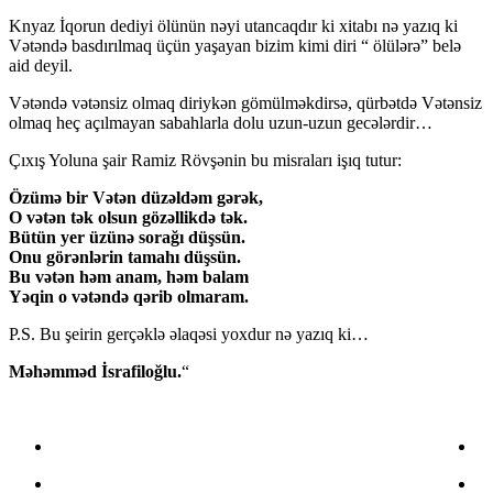
Knyaz İqorun dediyi ölünün nəyi utancaqdır ki xitabı nə yazıq ki
Vətəndə basdırılmaq üçün yaşayan bizim kimi diri “ ölülərə” belə
aid deyil.
Vətəndə vətənsiz olmaq diriykən gömülməkdirsə, qürbətdə Vətənsiz
olmaq heç açılmayan sabahlarla dolu uzun-uzun gecələrdir…
Çıxış Yoluna şair Ramiz Rövşənin bu misraları işıq tutur:
Özümə bir Vətən düzəldəm gərək,
O vətən tək olsun gözəllikdə tək.
Bütün yer üzünə sorağı düşsün.
Onu görənlərin tamahı düşsün.
Bu vətən həm anam, həm balam
Yəqin o vətəndə qərib olmaram.
P.S. Bu şeirin gerçəklə əlaqəsi yoxdur nə yazıq ki…
Məhəmməd İsrafiloğlu.
“