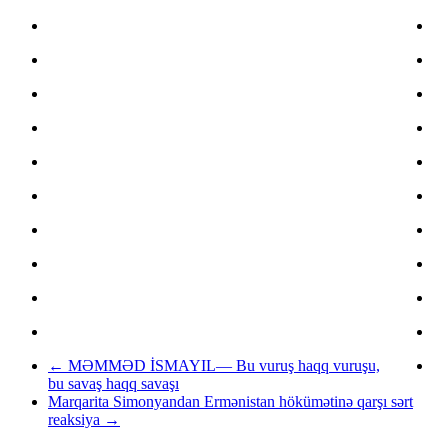
←
MƏMMƏD İSMAYIL— Bu vuruş haqq vuruşu,
bu savaş haqq savaşı
Marqarita Simonyandan Ermənistan hökümətinə qarşı sərt
reaksiya
→