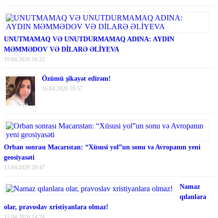
UNUTMAMAQ VƏ UNUTDURMAMAQ ADINA: AYDIN
MƏMMƏDOV VƏ DİLARƏ ƏLİYEVA
19.04.2026 16:32
Özümü şikayət edirəm!
16.04.2026 19:57
Orban sonrası Macarıstan: “Xüsusi yol”un sonu və Avropanın yeni
geosiyasəti
13.04.2026 20:47
Namaz
qılanlara
olar, pravoslav xristiyanlara olmaz!
12.04.2026 14:24