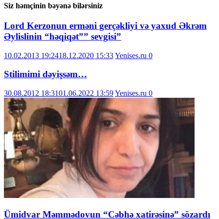
Siz həmçinin bəyənə bilərsiniz
Lord Kerzonun erməni gerçəkliyi və yaxud Əkrəm
Əylislinin “həqiqət”” sevgisi”
10.02.2013 19:24
18.12.2020 15:33
Yenises.ru
0
Stilimimi dəyişsəm…
30.08.2012 18:31
01.06.2022 13:59
Yenises.ru
0
Ümidvar Məmmədovun “Cəbhə xatirəsinə” sözardı