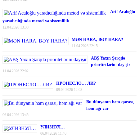
Arif Acaloğlu
yaradıcılığında metod və sistemlilik
12.04.2026 13:38
MƏN HARA, BƏY HARA?
11.04.2026 22:15
ABŞ Yaxın Şərqdə
prioritetlərini dəyişir
11.04.2026 22:02
ПРОНЕСЛО… ЛИ?
09.04.2026 12:08
Bu dünyanın həm qarası,
həm ağı var
06.04.2026 13:45
УЛИЗНУЛ…
06.04.2026 11:40