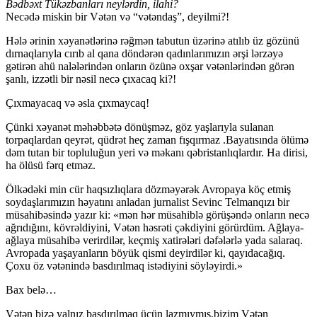
Bədbəxt Tükəzbanları neylərdin, ilahi?
Necədə miskin bir Vətən və “vətəndaş”, deyilmi?!
Hələ ərinin xəyanətlərinə rəğmən tabutun üzərinə atılıb üz gözünü
dırnaqlarıyla cırıb al qana döndərən qadınlarımızın ərşi lərzəyə
gətirən ahü nalələrindən onların özünə oxşar vətənlərindən görən
şanlı, izzətli bir nəsil necə çıxacaq ki?!
Çıxmayacaq və əsla çıxmaycaq!
Çünki xəyanət məhəbbətə dönüşməz, göz yaşlarıyla sulanan
torpaqlardan qeyrət, qüdrət heç zaman fışqırmaz .Bayatısında ölümə
dəm tutan bir topluluğun yeri və məkanı qəbristanlıqlardır. Ha dirisi,
ha ölüsü fərq etməz.
Ölkədəki min cür haqsızlıqlara dözməyərək Avropaya köç etmiş
soydaşlarımızın həyatını anladan jurnalist Sevinc Telmanqızı bir
müsahibəsində yazır ki: «mən hər müsahiblə görüşəndə onların necə
ağrıdığını, kövrəldiyini, Vətən həsrəti çəkdiyini görürdüm. Ağlaya-
ağlaya müsahibə verirdilər, keçmiş xatirələri dəfələrlə yada salaraq.
Avropada yaşayanların böyük qismi deyirdilər ki, qayıdacağıq.
Çoxu öz vətənində basdırılmaq istədiyini söyləyirdi.»
Bax belə…
Vətən bizə yalnız basdırılmaq üçün lazmıymış,bizim Vətən