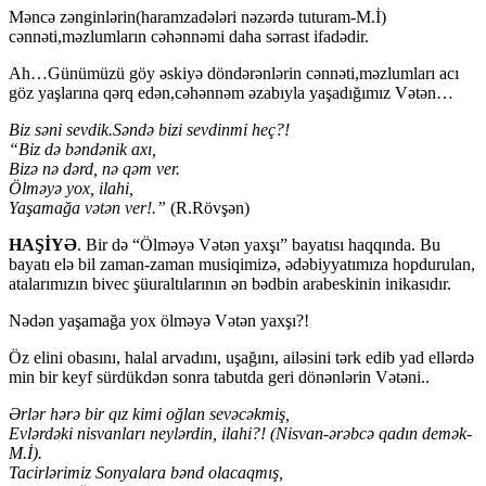
Məncə zənginlərin(haramzadələri nəzərdə tuturam-M.İ)
cənnəti,məzlumların cəhənnəmi daha sərrast ifadədir.
Ah…Günümüzü göy əskiyə döndərənlərin cənnəti,məzlumları acı
göz yaşlarına qərq edən,cəhənnəm əzabıyla yaşadığımız Vətən…
Biz səni sevdik.Səndə bizi sevdinmi heç?!
“Biz də bəndənik axı,
Bizə nə dərd, nə qəm ver.
Ölməyə yox, ilahi,
Yaşamağa vətən ver!.”
(R.Rövşən)
HAŞİYƏ
. Bir də “Ölməyə Vətən yaxşı” bayatısı haqqında. Bu
bayatı elə bil zaman-zaman musiqimizə, ədəbiyyatımıza hopdurulan,
atalarımızın bivec şüuraltılarının ən bədbin arabeskinin inikasıdır.
Nədən yaşamağa yox ölməyə Vətən yaxşı?!
Öz elini obasını, halal arvadını, uşağını, ailəsini tərk edib yad ellərdə
min bir keyf sürdükdən sonra tabutda geri dönənlərin Vətəni..
Ərlər hərə bir qız kimi oğlan sevəcəkmiş,
Evlərdəki nisvanları neylərdin, ilahi?! (Nisvan-ərəbcə qadın demək-
M.İ).
Tacirlərimiz Sonyalara bənd olacaqmış,