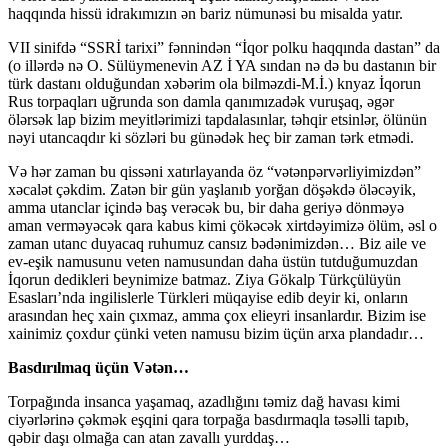
haqqında hissü idrakımızın ən bariz nümunəsi bu misalda yatır.
VII sinifdə “SSRİ tarixi” fənnindən “İqor polku haqqında dastan” da
(o illərdə nə O. Sülüymenevin AZ İ YA sından nə də bu dastanın bir
türk dastanı olduğundan xəbərim ola bilməzdi-M.İ.) knyaz İqorun
Rus torpaqları uğrunda son damla qanımızadək vuruşaq, əgər
ölərsək lap bizim meyitlərimizi tapdalasınlar, təhqir etsinlər, ölünün
nəyi utancaqdır ki sözləri bu günədək heç bir zaman tərk etmədi.
Və hər zaman bu qissəni xatırlayanda öz “vətənpərvərliyimizdən”
xəcalət çəkdim. Zatən bir gün yaşlanıb yorğan döşəkdə öləcəyik,
amma utanclar içində baş verəcək bu, bir daha geriyə dönməyə
aman verməyəcək qara kabus kimi çökəcək xirtdəyimizə ölüm, əsl o
zaman utanc duyacaq ruhumuz cansız bədənimizdən… Biz aile ve
ev-eşik namusunu veten namusundan daha üstün tutduğumuzdan
İqorun dedikleri beynimize batmaz. Ziya Gökalp Türkçülüyün
Esasları’nda ingilislerle Türkleri müqayise edib deyir ki, onların
arasından heç xain çıxmaz, amma çox elieyri insanlardır. Bizim ise
xainimiz çoxdur çünki veten namusu bizim üçün arxa plandadır…
Basdırılmaq üçün Vətən…
Torpağında insanca yaşamaq, azadlığını təmiz dağ havası kimi
ciyərlərinə çəkmək eşqini qara torpağa basdırmaqla təsəlli tapıb,
qəbir daşı olmağa can atan zavallı yurddaş…