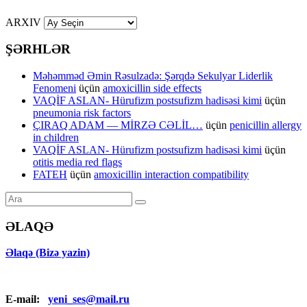
ARXIV
ŞƏRHLƏR
Məhəmməd Əmin Rəsulzadə: Şərqdə Sekulyar Liderlik
Fenomeni
üçün
amoxicillin side effects
VAQİF ASLAN- Hürufizm postsufizm hadisəsi kimi
üçün
pneumonia risk factors
ÇIRAQ ADAM — MİRZƏ CƏLİL…
üçün
penicillin allergy
in children
VAQİF ASLAN- Hürufizm postsufizm hadisəsi kimi
üçün
otitis media red flags
FATEH
üçün
amoxicillin interaction compatibility
ƏLAQƏ
Əlaqə (Bizə yazin)
E-mail:
yeni_ses@mail.ru