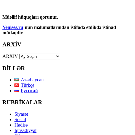
Müəllif hüquqları qorunur.
Yenises.ru
-nun məlumatlarından istifadə etdikdə istinad
mütləqdir.
ARXİV
ARXİV
DİLLƏR
Azərbaycan
Türkçe
Русский
RUBRİKALAR
Siyasət
Sosial
Hadisə
İqtisadiyyat