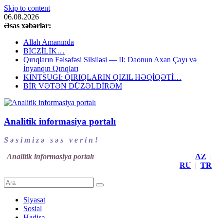
Skip to content
06.08.2026
Əsas xəbərlər:
Allah Amanında
BİCZİLİK…
Qırıqların Fəlsəfəsi Silsiləsi — II: Daonun Axan Çayı və
İnyanqın Qırıqları
KINTSUGI: QIRIQLARIN QIZIL HƏQİQƏTİ…
BİR VƏTƏN DÜZƏLDİRƏM
Analitik informasiya portalı
S ə s i m i z ə s ə s v e r i n !
Analitik informasiya portalı
AZ
|
RU
|
TR
Siyasət
Sosial
Hadisə