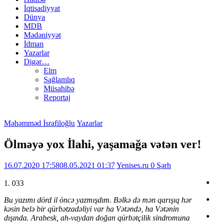
İqtisadiyyat
Dünya
MDB
Mədəniyyət
İdman
Yazarlar
Digər…
Elm
Sağlamlıq
Müsahibə
Reportaj
Məhəmməd İsrafiloğlu
Yazarlar
Ölməyə yox İlahi, yaşamağa vətən ver!
16.07.2020 17:58
08.05.2021 01:37
Yenises.ru
0 Şərh
1. 033
Bu yazımı dörd il öncə yazmışdım. Bəlkə də mən qarışıq hər
kəsin belə bir qürbətzadəliyi var ha Vətəndə, ha Vətənin
dışında. Arabesk, ah-vaydan doğan qürbətçilik sindromuna