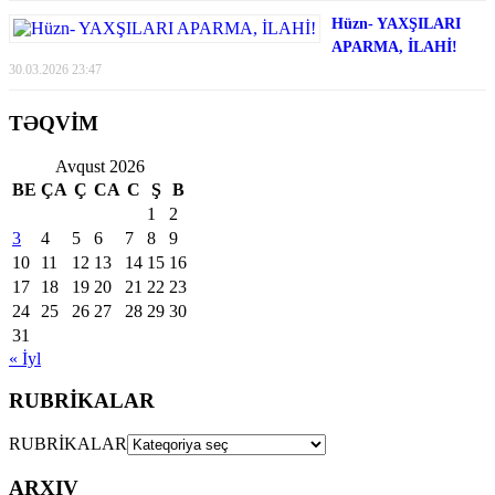
Hüzn- YAXŞILARI
APARMA, İLAHİ!
30.03.2026 23:47
TƏQVİM
Avqust 2026
BE
ÇA
Ç
CA
C
Ş
B
1
2
3
4
5
6
7
8
9
10
11
12
13
14
15
16
17
18
19
20
21
22
23
24
25
26
27
28
29
30
31
« İyl
RUBRİKALAR
RUBRİKALAR
ARXIV