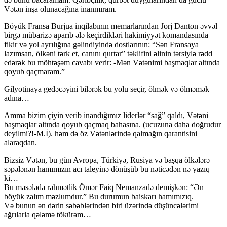
Vətən inşa olunacağına inanmıram.
Böyük Fransa Burjua inqilabının memarlarından Jorj Danton əvvəl
birgə mübarizə aparıb ələ keçirdikləri hakimiyyət komandasında
fikir və yol ayrılığına gəlindiyində dostlarının: “Sən Fransaya
lazımsan, ölkəni tərk et, canını qurtar” təklifini əlinin tərsiylə rədd
edərək bu möhtəşəm cavabı verir: -Mən Vətənimi başmaqlar altında
qoyub qaçmaram.”
Gilyotinaya gedəcəyini bilərək bu yolu seçir, ölmək və ölməmək
adına…
Amma bizim çiyin verib inandığımız liderlər “sağ” qaldı, Vətəni
başmaqlar altında qoyub qaçmaq bahasına. (ucuzuna daha doğrudur
deyilmi?!-M.İ). həm də öz Vətənlərində qalmağın qarantisini
alaraqdan.
Bizsiz Vətən, bu gün Avropa, Türkiyə, Rusiya və başqa ölkələrə
səpələnən hamımızın acı taleyinə dönüşüb bu nəticədən nə yazıq
ki…
Bu məsələdə rəhmətlik Ömər Faiq Nemanzadə demişkən: “Ən
böyük zalım məzlumdur.” Bu durumun baiskarı hamımızıq.
Və bunun ən dərin səbəblərindən biri üzərində düşüncələrimi
ağrılarla qələmə tökürəm…