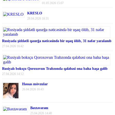
01.05.2026 15:07
KRESLO
28.04.2026 16:31
Rusiyada şiddətli qasırğa nəticəsində bir uşaq ölüb, 31 nəfər yaralanıb
27.04.2026 16:42
Rusiyalı boksçu Qoroxovun Trabzonda qələbəsi ona baha başa gəlib
27.04.2026 14:12
Həssas mövzular
26.04.2026 16:43
Bəxtəvərəm
25.04.2026 14:40