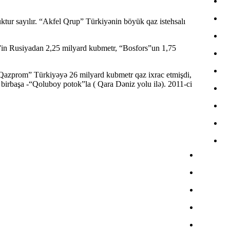
uktur sayılır. “Akfel Qrup” Türkiyənin böyük qaz istehsalı
fel”in Rusiyadan 2,25 milyard kubmetr, “Bosfors”un 1,75
 “Qazprom” Türkiyəyə 26 milyard kubmetr qaz ixrac etmişdi,
 birbaşa -“Qoluboy potok”la ( Qara Dəniz yolu ilə). 2011-ci