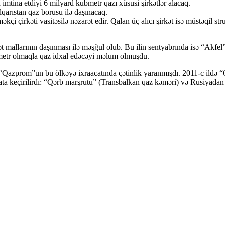
 imtina etdiyi 6 milyard kubmetr qazı xüsusi şirkətlər alacaq.
qarıstan qaz borusu ilə daşınacaq.
çirkəti vasitəsilə nəzarət edir. Qalan üç alıcı şirkət isə müstəqil str
işət mallarının daşınması ilə məşğul olub. Bu ilin sentyabrında isə “Ak
bmetr olmaqla qaz idxal edəcəyi məlum olmuşdu.
 “Qazprom”un bu ölkəyə ixraacatında çətinlik yaranmışdı. 2011-c ildə
ata keçirilirdı: “Qərb marşrutu” (Transbalkan qaz kəməri) və Rusiyadan