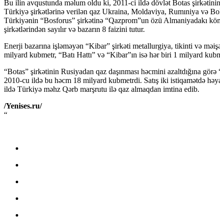
Bu ilin avqustunda məlum oldu ki, 2011-ci ildə dövlət Botas şirkətinin
Türkiyə şirkətlərinə verilən qaz Ukraina, Moldaviya, Rumıniya və Bol
Türkiyənin “Bosforus” şirkətinə “Qazprom”un özü Almaniyadakı köməkçi 
şirkətlərindən sayılır və bazarın 8 faizini tutur.
Enerji bazarına işləməyən “Kibar” şirkəti metallurgiya, tikinti və mə
milyard kubmetr, “Batı Hattı” və “Kibar”ın isə hər biri 1 milyard ku
“Botas” şirkətinin Rusiyadan qaz daşınması həcmini azaltdığına görə
2010-cu ildə bu həcm 18 milyard kubmetrdi. Satış iki istiqamətdə həy
ildə Türkiyə məhz Qərb marşrutu ilə qaz almaqdan imtina edib.
/Yenises.ru/
“