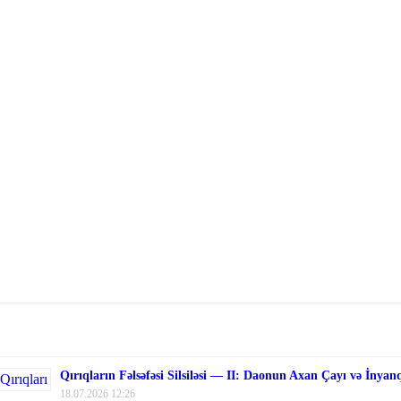
Qırıqların Fəlsəfəsi Silsiləsi — II: Daonun Axan Çayı və İnyan
18.07.2026 12:26