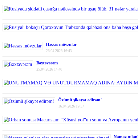
Həssas mövzular
26.04.2026 16:43
Bəxtəvərəm
25.04.2026 14:40
Özümü şikayət edirəm!
16.04.2026 19:57
Namaz qılanl