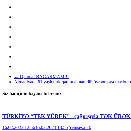
←
Qanma! BACARMAM!!!
Almaniyada 61 yaşlı türk qadını alman dili öyrənməyə məcbur 
Siz həmçinin bəyənə bilərsiniz
TÜRKİYƏ “TEK YÜREK” –çağırışıyla TƏK ÜRƏK 
16.02.2023 12:56
16.02.2023 13:55
Yenises.ru
0