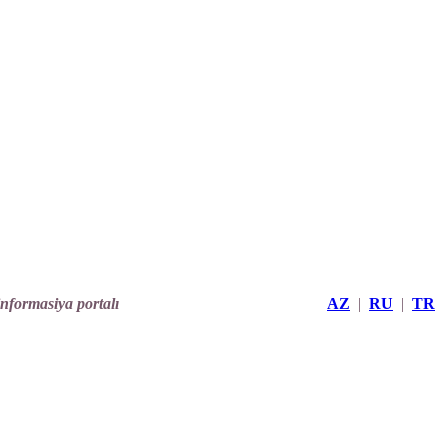
informasiya portalı
AZ
|
RU
|
TR