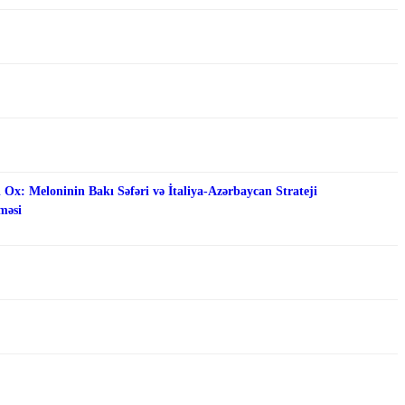
 Ox: Meloninin Bakı Səfəri və İtaliya-Azərbaycan Strateji
məsi