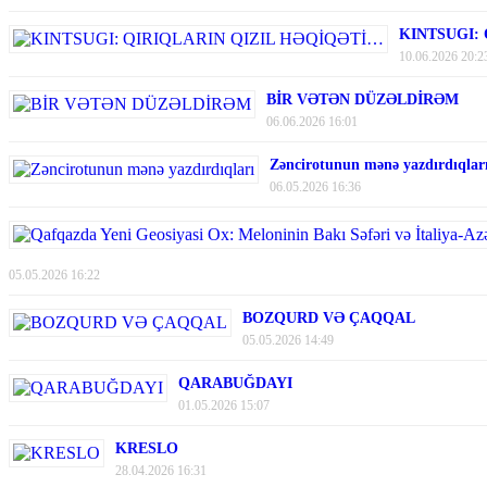
KINTSUGI:
10.06.2026 20:2
BİR VƏTƏN DÜZƏLDİRƏM
06.06.2026 16:01
Zəncirotunun mənə yazdırdıqlar
06.05.2026 16:36
05.05.2026 16:22
BOZQURD VƏ ÇAQQAL
05.05.2026 14:49
QARABUĞDAYI
01.05.2026 15:07
KRESLO
28.04.2026 16:31