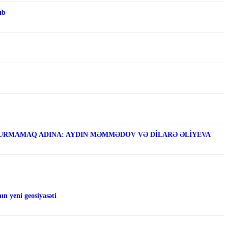
ıb
RMAMAQ ADINA: AYDIN MƏMMƏDOV VƏ DİLARƏ ƏLİYEVA
n yeni geosiyasəti