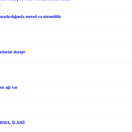
4
aradıcılığında metod və sistemlilik
tlərini dəyişir
əm ağı var
ARMA, İLAHİ!