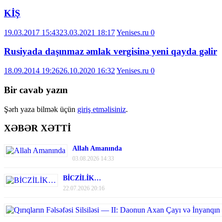
KİŞ
19.03.2017 15:43
23.03.2021 18:17
Yenises.ru
0
Rusiyada daşınmaz əmlak vergisinə yeni qayda gəlir
18.09.2014 19:26
26.10.2020 16:32
Yenises.ru
0
Bir cavab yazın
Şərh yaza bilmək üçün
giriş etməlisiniz
.
XƏBƏR XƏTTİ
Allah Amanında
03.08.2026 14:33
BİCZİLİK…
22.07.2026 20:16