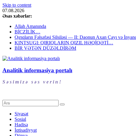
Skip to content
07.08.2026
Əsas xəbərlər:
Allah Amanında
BİCZİLİK…
Qırıqların Fəlsəfəsi Silsiləsi — II: Daonun Axan Çayı və İnyanq
KINTSUGI: QIRIQLARIN QIZIL HƏQİQƏTİ…
BİR VƏTƏN DÜZƏLDİRƏM
Analitik informasiya portalı
S ə s i m i z ə s ə s v e r i n !
Siyasət
Sosial
Hadisə
İqtisadiyyat
Dünya