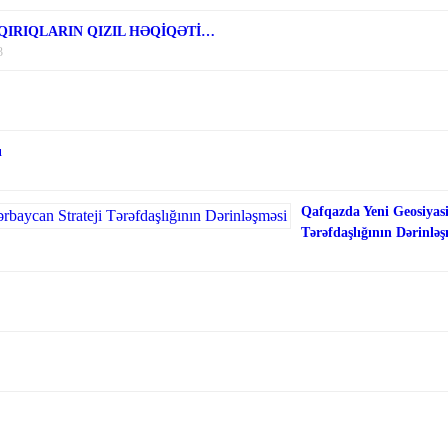
 QIRIQLARIN QIZIL HƏQİQƏTİ…
3
ı
Qafqazda Yeni Geosiyasi
Tərəfdaşlığının Dərinləş