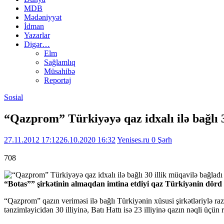
MDB
Mədəniyyət
İdman
Yazarlar
Digər…
Elm
Sağlamlıq
Müsahibə
Reportaj
Sosial
“Qazprom” Türkiyəyə qaz idxalı ilə bağlı 3
27.11.2012 17:12
26.10.2020 16:32
Yenises.ru
0 Şərh
708
“Botas”” şirkətinin almaqdan imtina etdiyi qaz Türkiyənin dörd xü
“Qazprom” qazın veriməsi ilə bağlı Türkiyənin xüsusi şirkətləriylə ra
tənzimləyicidən 30 illiyinə, Batı Hattı isə 23 illiyinə qazın nəqli üçün r