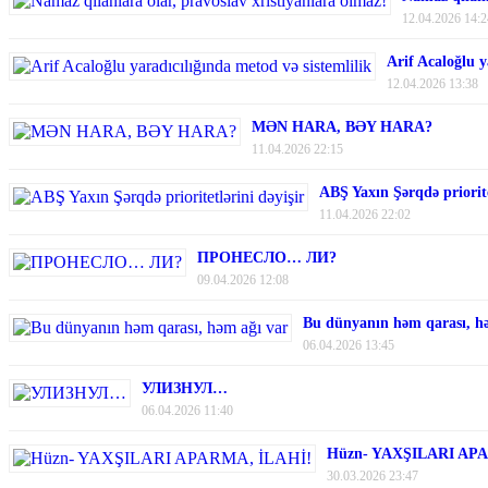
12.04.2026 14:2
Arif Acaloğlu y
12.04.2026 13:38
MƏN HARA, BƏY HARA?
11.04.2026 22:15
ABŞ Yaxın Şərqdə priorite
11.04.2026 22:02
ПРОНЕСЛО… ЛИ?
09.04.2026 12:08
Bu dünyanın həm qarası, h
06.04.2026 13:45
УЛИЗНУЛ…
06.04.2026 11:40
Hüzn- YAXŞILARI AP
30.03.2026 23:47