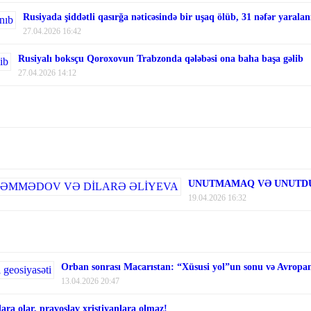
Rusiyada şiddətli qasırğa nəticəsində bir uşaq ölüb, 31 nəfər yaralan
27.04.2026 16:42
Rusiyalı boksçu Qoroxovun Trabzonda qələbəsi ona baha başa gəlib
27.04.2026 14:12
UNUTMAMAQ VƏ UNUTDU
19.04.2026 16:32
Orban sonrası Macarıstan: “Xüsusi yol”un sonu və Avropanı
13.04.2026 20:47
ara olar, pravoslav xristiyanlara olmaz!