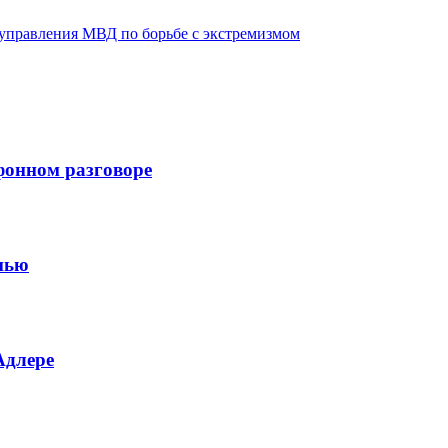
 управления МВД по борьбе с экстремизмом
ефонном разговоре
инью
Адлере