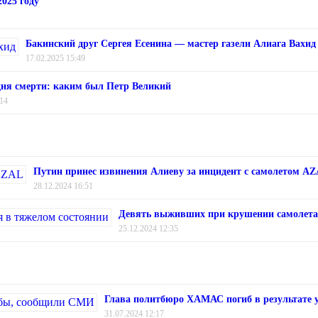
025 году
Бакинский друг Сергея Есенина — мастер газели Алиага Вахид
17.02.2025 15:49
 дня смерти: каким был Петр Великий
:14
Путин принес извинения Алиеву за инцидент с самолетом A
28.12.2024 16:51
Девять выживших при крушении самолета 
25.12.2024 12:35
Глава политбюро ХАМАС погиб в результате
31.07.2024 12:17