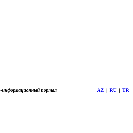
о-информационный портал
AZ
|
RU
|
TR