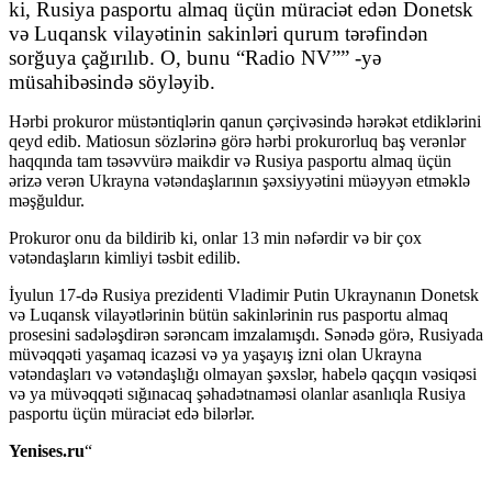
ki, Rusiya pasportu almaq üçün müraciət edən Donetsk
və Luqansk vilayətinin sakinləri qurum tərəfindən
sorğuya çağırılıb. O, bunu “Radio NV”” -yə
müsahibəsində söyləyib.
Hərbi prokuror müstəntiqlərin qanun çərçivəsində hərəkət etdiklərini
qeyd edib. Matiosun sözlərinə görə hərbi prokurorluq baş verənlər
haqqında tam təsəvvürə maikdir və Rusiya pasportu almaq üçün
ərizə verən Ukrayna vətəndaşlarının şəxsiyyətini müəyyən etməklə
məşğuldur.
Prokuror onu da bildirib ki, onlar 13 min nəfərdir və bir çox
vətəndaşların kimliyi təsbit edilib.
İyulun 17-də Rusiya prezidenti Vladimir Putin Ukraynanın Donetsk
və Luqansk vilayətlərinin bütün sakinlərinin rus pasportu almaq
prosesini sadələşdirən sərəncam imzalamışdı. Sənədə görə, Rusiyada
müvəqqəti yaşamaq icazəsi və ya yaşayış izni olan Ukrayna
vətəndaşları və vətəndaşlığı olmayan şəxslər, habelə qaçqın vəsiqəsi
və ya müvəqqəti sığınacaq şəhadətnaməsi olanlar asanlıqla Rusiya
pasportu üçün müraciət edə bilərlər.
Yenises.ru
“