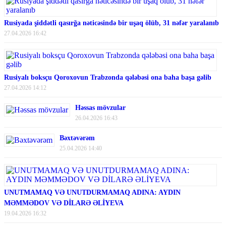
Rusiyada şiddətli qasırğa nəticəsində bir uşaq ölüb, 31 nəfər yaralanıb
27.04.2026 16:42
Rusiyalı boksçu Qoroxovun Trabzonda qələbəsi ona baha başa gəlib
27.04.2026 14:12
Həssas mövzular
26.04.2026 16:43
Bəxtəvərəm
25.04.2026 14:40
UNUTMAMAQ VƏ UNUTDURMAMAQ ADINA: AYDIN
MƏMMƏDOV VƏ DİLARƏ ƏLİYEVA
19.04.2026 16:32