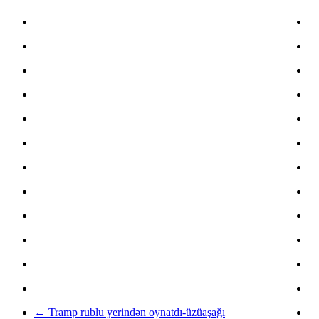
←
Tramp rublu yerindən oynatdı-üzüaşağı