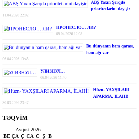
ABŞ Yaxın Şərqdə
prioritetlərini dəyişir
11.04.2026 22:02
ПРОНЕСЛО… ЛИ?
09.04.2026 12:08
Bu dünyanın həm qarası,
həm ağı var
06.04.2026 13:45
УЛИЗНУЛ…
06.04.2026 11:40
Hüzn- YAXŞILARI
APARMA, İLAHİ!
30.03.2026 23:47
TƏQVİM
Avqust 2026
BE
ÇA
Ç
CA
C
Ş
B