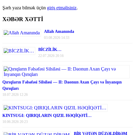
Şərh yaza bilmək üçün
giriş etməlisiniz
.
XƏBƏR XƏTTİ
Allah Amanında
03.08.2026 14:33
BİCZİLİK…
22.07.2026 20:16
Qırıqların Fəlsəfəsi Silsiləsi — II: Daonun Axan Çayı və İnyanqın
Qırıqları
18.07.2026 12:26
KINTSUGI: QIRIQLARIN QIZIL HƏQİQƏTİ…
10.06.2026 20:23
BİR VƏTƏN DÜZƏLDİRƏM