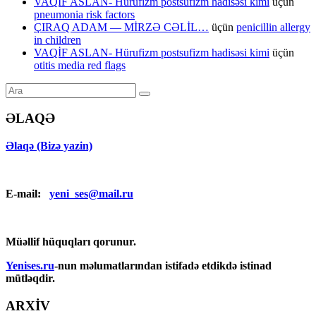
VAQİF ASLAN- Hürufizm postsufizm hadisəsi kimi
üçün
pneumonia risk factors
ÇIRAQ ADAM — MİRZƏ CƏLİL…
üçün
penicillin allergy
in children
VAQİF ASLAN- Hürufizm postsufizm hadisəsi kimi
üçün
otitis media red flags
ƏLAQƏ
Əlaqə (Bizə yazin)
E-mail:
yeni_ses@mail.ru
Müəllif hüquqları qorunur.
Yenises.ru
-nun məlumatlarından istifadə etdikdə istinad
mütləqdir.
ARXİV