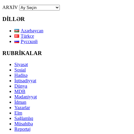
ARXİV
DİLLƏR
Azərbaycan
Türkçe
Русский
RUBRİKALAR
Siyasət
Sosial
Hadisə
İqtisadiyyat
Dünya
MDB
Mədəniyyət
İdman
Yazarlar
Elm
Sağlamlıq
Müsahibə
Reportaj