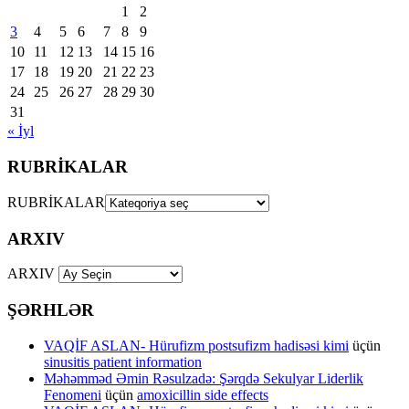
1
2
3
4
5
6
7
8
9
10
11
12
13
14
15
16
17
18
19
20
21
22
23
24
25
26
27
28
29
30
31
« İyl
RUBRİKALAR
RUBRİKALAR
ARXIV
ARXIV
ŞƏRHLƏR
VAQİF ASLAN- Hürufizm postsufizm hadisəsi kimi
üçün
sinusitis patient information
Məhəmməd Əmin Rəsulzadə: Şərqdə Sekulyar Liderlik
Fenomeni
üçün
amoxicillin side effects