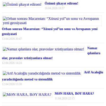
Özümü şikayət edirəm!
16.04.2026 19:57
Orban sonrası Macarıstan: “Xüsusi yol”un sonu və Avropanın yeni
geosiyasəti
13.04.2026 20:47
Namaz
qılanlara
olar, pravoslav xristiyanlara olmaz!
12.04.2026 14:24
Arif Acaloğlu
yaradıcılığında metod və sistemlilik
12.04.2026 13:38
MƏN HARA, BƏY HARA?
11.04.2026 22:15