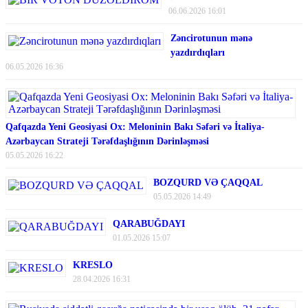
06.06.2026 16:01
Zəncirotunun mənə
yazdırdıqları
06.05.2026 16:36
Qafqazda Yeni Geosiyasi Ox: Meloninin Bakı Səfəri və İtaliya-
Azərbaycan Strateji Tərəfdaşlığının Dərinləşməsi
05.05.2026 16:22
BOZQURD VƏ ÇAQQAL
05.05.2026 14:49
QARABUĞDAYI
01.05.2026 15:07
KRESLO
28.04.2026 16:31