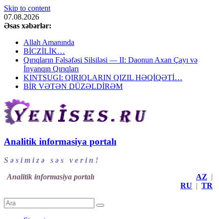
Skip to content
07.08.2026
Əsas xəbərlər:
Allah Amanında
BİCZİLİK…
Qırıqların Fəlsəfəsi Silsiləsi — II: Daonun Axan Çayı və
İnyanqın Qırıqları
KINTSUGI: QIRIQLARIN QIZIL HƏQİQƏTİ…
BİR VƏTƏN DÜZƏLDİRƏM
Analitik informasiya portalı
S ə s i m i z ə s ə s v e r i n !
Analitik informasiya portalı
AZ
|
RU
|
TR