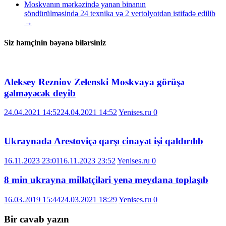
Moskvanın mərkəzində yanan binanın
söndürülməsində 24 texnika və 2 vertolyotdan istifadə edilib
→
Siz həmçinin bəyənə bilərsiniz
Aleksey Rezniov Zelenski Moskvaya görüşə
gəlməyəcək deyib
24.04.2021 14:52
24.04.2021 14:52
Yenises.ru
0
Ukraynada Arestoviçə qarşı cinayət işi qaldırılıb
16.11.2023 23:01
16.11.2023 23:52
Yenises.ru
0
8 min ukrayna millətçiləri yenə meydana toplaşıb
16.03.2019 15:44
24.03.2021 18:29
Yenises.ru
0
Bir cavab yazın