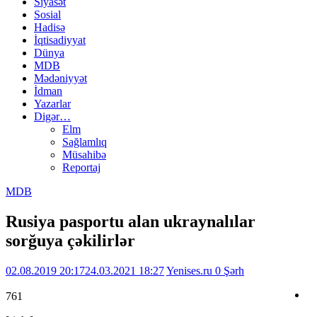
Siyasət
Sosial
Hadisə
İqtisadiyyat
Dünya
MDB
Mədəniyyət
İdman
Yazarlar
Digər…
Elm
Sağlamlıq
Müsahibə
Reportaj
MDB
Rusiya pasportu alan ukraynalılar
sorğuya çəkilirlər
02.08.2019 20:17
24.03.2021 18:27
Yenises.ru
0 Şərh
761