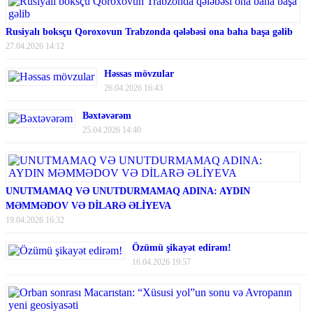
Rusiyalı boksçu Qoroxovun Trabzonda qələbəsi ona baha başa gəlib
27.04.2026 14:12
Həssas mövzular
26.04.2026 16:43
Bəxtəvərəm
25.04.2026 14:40
UNUTMAMAQ VƏ UNUTDURMAMAQ ADINA: AYDIN
MƏMMƏDOV VƏ DİLARƏ ƏLİYEVA
19.04.2026 16:32
Özümü şikayət edirəm!
16.04.2026 19:57