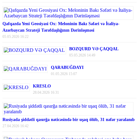
Qafqazda Yeni Geosiyasi Ox: Meloninin Bakı Səfəri və İtaliya-
Azərbaycan Strateji Tərəfdaşlığının Dərinləşməsi
05.05.2026 16:22
BOZQURD VƏ ÇAQQAL
05.05.2026 14:49
QARABUĞDAYI
01.05.2026 15:07
KRESLO
28.04.2026 16:31
Rusiyada şiddətli qasırğa nəticəsində bir uşaq ölüb, 31 nəfər yaralanıb
27.04.2026 16:42