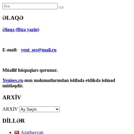
ƏLAQƏ
Əlaqə (Bizə yazin)
E-mail:
yeni_ses@mail.ru
Müəllif hüquqları qorunur.
Yenises.ru
-nun məlumatlarından istifadə etdikdə istinad
mütləqdir.
ARXİV
ARXİV
DİLLƏR
Azərbaycan