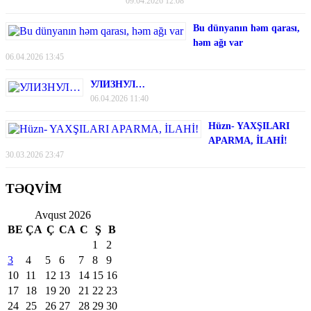
09.04.2026 12:08
Bu dünyanın həm qarası,
həm ağı var
06.04.2026 13:45
УЛИЗНУЛ…
06.04.2026 11:40
Hüzn- YAXŞILARI
APARMA, İLAHİ!
30.03.2026 23:47
TƏQVİM
Avqust 2026
BE
ÇA
Ç
CA
C
Ş
B
1
2
3
4
5
6
7
8
9
10
11
12
13
14
15
16
17
18
19
20
21
22
23
24
25
26
27
28
29
30