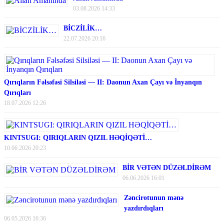
03.08.2026 14:33
BİCZİLİK…
22.07.2026 20:16
Qırıqların Fəlsəfəsi Silsiləsi — II: Daonun Axan Çayı və İnyanqın
Qırıqları
18.07.2026 12:26
KINTSUGI: QIRIQLARIN QIZIL HƏQİQƏTİ…
10.06.2026 20:23
BİR VƏTƏN DÜZƏLDİRƏM
06.06.2026 16:01
Zəncirotunun mənə
yazdırdıqları
06.05.2026 16:36