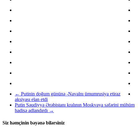
←
Putinin doğum gününə -Navalnı ümumrusiya etiraz
aksiyası elan etdi
Putin Səudiyyə Ərəbistanı kralının Moskvaya səfərini mühüm
hadisə adlandırdı
→
Siz həmçinin bəyənə bilərsiniz