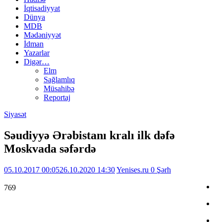
İqtisadiyyat
Dünya
MDB
Mədəniyyət
İdman
Yazarlar
Digər…
Elm
Sağlamlıq
Müsahibə
Reportaj
Siyasət
Səudiyyə Ərəbistanı kralı ilk dəfə
Moskvada səfərdə
05.10.2017 00:05
26.10.2020 14:30
Yenises.ru
0 Şərh
769