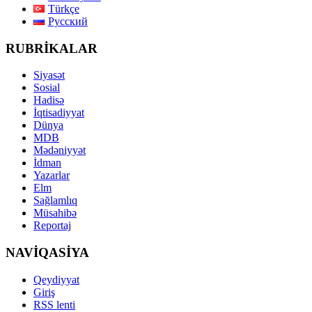
Türkçe
Русский
RUBRİKALAR
Siyasət
Sosial
Hadisə
İqtisadiyyat
Dünya
MDB
Mədəniyyət
İdman
Yazarlar
Elm
Sağlamlıq
Müsahibə
Reportaj
NAVİQASİYA
Qeydiyyat
Giriş
RSS lenti