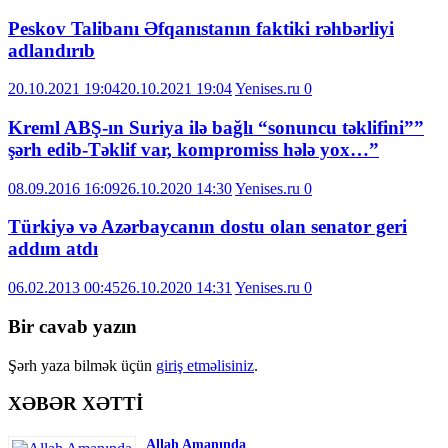
Peskov Talibanı Əfqanıstanın faktiki rəhbərliyi
adlandırıb
20.10.2021 19:04
20.10.2021 19:04
Yenises.ru
0
Kreml ABŞ-ın Suriya ilə bağlı “sonuncu təklifini””
şərh edib-Təklif var, kompromiss hələ yox…”
08.09.2016 16:09
26.10.2020 14:30
Yenises.ru
0
Türkiyə və Azərbaycanın dostu olan senator geri
addım atdı
06.02.2013 00:45
26.10.2020 14:31
Yenises.ru
0
Bir cavab yazın
Şərh yaza bilmək üçün
giriş etməlisiniz
.
XƏBƏR XƏTTİ
Allah Amanında