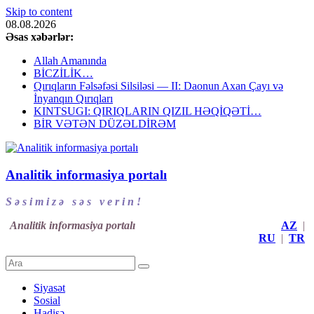
Skip to content
08.08.2026
Əsas xəbərlər:
Allah Amanında
BİCZİLİK…
Qırıqların Fəlsəfəsi Silsiləsi — II: Daonun Axan Çayı və
İnyanqın Qırıqları
KINTSUGI: QIRIQLARIN QIZIL HƏQİQƏTİ…
BİR VƏTƏN DÜZƏLDİRƏM
Analitik informasiya portalı
S ə s i m i z ə s ə s v e r i n !
Analitik informasiya portalı
AZ
|
RU
|
TR
Siyasət
Sosial
Hadisə