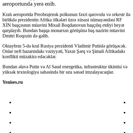
aeroportunda yerə enib.
Kralı aeroportda Preobrajensk polkunun fəxri qarovulu və orkestr ilə
birlikdə prezidentin Afrika ölkələri üzrə xüsusi nümayəndəsi RF
XİN başçısının müavini Mixail Boqdanovun başçılıq etdiyi heyət
qarşılayıb. Bundan başqa monarxın görüşünə baş nazirin müavini
Dmitri Roqozin də gəlib.
Oktaybrın 5-də kral Rusiya prezidenti Vladimir Putinlə görüşəcək.
Onlar neft bazarındakı vəziyyəti, Yaxın Şərq və Şimali Afrikadakı
konflikti müzakirə edəcəklər.
Bundan əlavə Putin və Al Saud energetika, infrastruktur tikintisi və
yüksək texnologiya sahəsində bir sıra sənəd imzalayacaqlar.
Yenises.ru