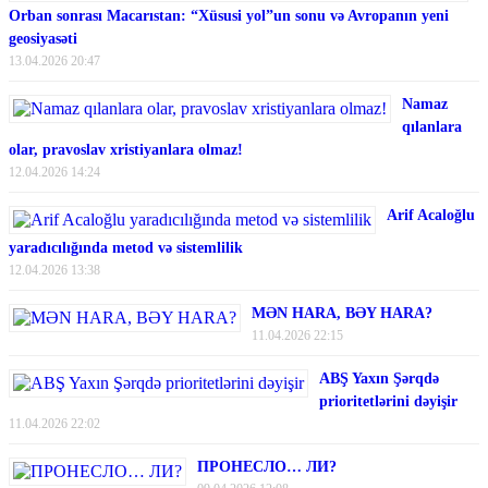
Orban sonrası Macarıstan: “Xüsusi yol”un sonu və Avropanın yeni
geosiyasəti
13.04.2026 20:47
Namaz
qılanlara
olar, pravoslav xristiyanlara olmaz!
12.04.2026 14:24
Arif Acaloğlu
yaradıcılığında metod və sistemlilik
12.04.2026 13:38
MƏN HARA, BƏY HARA?
11.04.2026 22:15
ABŞ Yaxın Şərqdə
prioritetlərini dəyişir
11.04.2026 22:02
ПРОНЕСЛО… ЛИ?