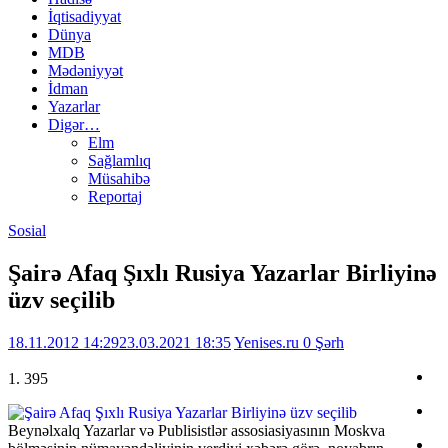
İqtisadiyyat
Dünya
MDB
Mədəniyyət
İdman
Yazarlar
Digər…
Elm
Sağlamlıq
Müsahibə
Reportaj
Sosial
Şairə Afaq Şıxlı Rusiya Yazarlar Birliyinə
üzv seçilib
18.11.2012 14:29
23.03.2021 18:35
Yenises.ru
0 Şərh
1. 395
Beynəlxalq Yazarlar və Publisistlər assosiasiyasının Moskva