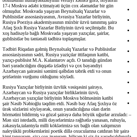
bölməsinin nümayəndəliyinin verdiyi xəbərə görə, noyabrın
17-i Moskva ədəbi ictimaiyəti üçün cox ələmatdar bir gün
olmuşdur. Moskvada yaşayan Beynəlxalq Yazarlar və
Publisistlər assosiasiyasının, Avrasiya Yazarlar birliyinin,
Rusiya Poeziya akademiyasının müxbir üzvü tanınmış şairə
Afaq Şıxlı Rusiya Yazarlar Birliyinin üzvü seçilmişdir. Bu
xoş hadisəylə bağlı Moskvada yaşayan yazıçılar, şairlər,
gublisistlər bu təntənəli tədbirə toplaşmışlar.
Tədbiri Riqadan gəlmiş Beynəlxalq Yazarlar və Publisistlər
assosiasiyasının sədri, Rusiya yaziçılar ittifaqının katibi,
yazıçı-publisist M.A. Kalantarov açdı. O tanıdığı gündən
bəri yaradıcılığını diqqətlə izlədiyi və çox bəyəndiyi
Azərbaycan şairəsini səmimi qəlbdən təbrik etdi və onun
şeirlərinin vurğunu olduğunu söylədi.
Rusiya Yazıçılar birliyinin üzvlük vəsiqəsini şairəyə,
Azərbaycan və Rusiya yazıçılar birliklərinin üzvü,
Azərbaycan yazıçılar birliyinin Moskva bölməsinin katibi
şair Nəsib Nəbioğlu təqdim etdi. Nəsib bəy Afaq Şıxlıya öz
ürək sözlərini söyləyərək, onun yaradıcılığına olan dərin
hörmətini bildirmiş və gözəl şairəyə daha böyük uğurlar arzuladı: –
Mən sizi istedadlı, milli dəyərlərimizə rəğbətlə yanasan, ruhuyla,
zəkasıyla,talantıyla milli köklərimizə sıx bağlı olan xalqımızın
naleyüklü probkemlərini poetik dillə oxucularına catdıran bir şairə
kimi tanıyıram, sizə cox inanıram, bilirəm ki siz öz yaradıcılığınızla,