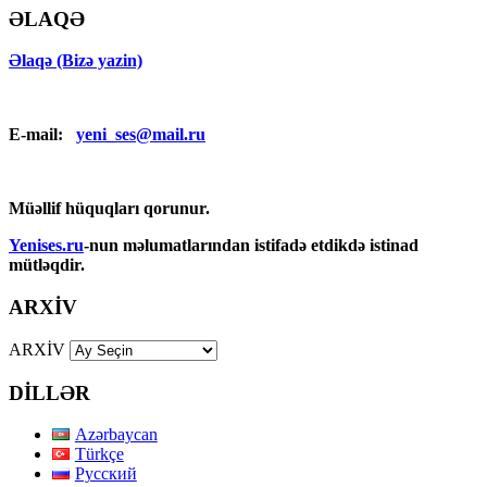
ƏLAQƏ
Əlaqə (Bizə yazin)
E-mail:
yeni_ses@mail.ru
Müəllif hüquqları qorunur.
Yenises.ru
-nun məlumatlarından istifadə etdikdə istinad
mütləqdir.
ARXİV
ARXİV
DİLLƏR
Azərbaycan
Türkçe
Русский