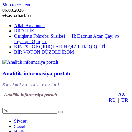
Skip to content
06.08.2026
Əsas xəbərlər:
Allah Amanında
BİCZİLİK…
Qırıqların Fəlsəfəsi Silsiləsi — II: Daonun Axan Çayı və
İnyanqın Qırıqları
KINTSUGI: QIRIQLARIN QIZIL HƏQİQƏTİ…
BİR VƏTƏN DÜZƏLDİRƏM
Analitik informasiya portalı
S ə s i m i z ə s ə s v e r i n !
Analitik informasiya portalı
AZ
|
RU
|
TR
Siyasət
Sosial
Hadisə