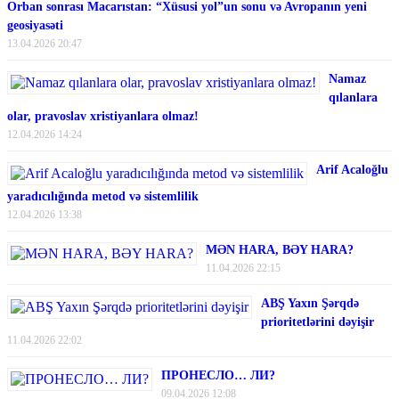
Orban sonrası Macarıstan: “Xüsusi yol”un sonu və Avropanın yeni
geosiyasəti
13.04.2026 20:47
Namaz
qılanlara
olar, pravoslav xristiyanlara olmaz!
12.04.2026 14:24
Arif Acaloğlu
yaradıcılığında metod və sistemlilik
12.04.2026 13:38
MƏN HARA, BƏY HARA?
11.04.2026 22:15
ABŞ Yaxın Şərqdə
prioritetlərini dəyişir
11.04.2026 22:02
ПРОНЕСЛО… ЛИ?
09.04.2026 12:08