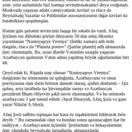
yeni- yeni əsrlərinizlə bizi həmişə sevindirəsəksiniz!-deyə vurğuladı.
Moskvada yaşayan ədəbi cəmiyyətlərin üzvləri və eləcə də
Beynəlxalq Yazarlar və Publisistlər assosiasiyasının digər üzvləri də
butəbriklərə qoşulmuşlar.
Həmin gün şairənin sevincinin başqa bir səbəbi də vardı. Afaq
Şıxlının rus dilindəki şeirləri dünyanın 50-dan artıq ölkəsinə
yayımlanan “Nastoyaşeye Vremya” (İndiki zaman) adlı ünlü
dərgidə, eləcə də “Planeta poetov” (Şairlər planeti) adlı almanaxda
dərc olunmuşdu. Bu, uzun illərdir Vətəndən uzaqda yaşayan
Azərbaycan qadınının Vətən adına yapılmış böyük uğurlarından biri
idi.
Qeyd edək ki, Riqada nəşr olunan “Nastoyaşeye Vremya”
dərgisinin bu nömrəsinin üz qabığında, Azərbaycana və onun
poeziyasına olan dərin hörmət əlaməti olaraq, qədim abidəmiz – Qız
qalası, arxa tərəfində isə Şirvanşahlar sarayı və Azərbaycan
prezidenti İlham Əliyevin şəkli təsvir olunmuşdur. Və bu nömrədə
azərbaycanı 3 şair təmsil edirdi: Əşrəf Hüseynli, Afaq Şıxlı və gənc
yazar Nilufər A.Shıxlı.
Afaq Şıxlı tədbirə toplaşan hər kəsə öz təşəkkürünü bildirərək belə
deyib: “ Bu zamanadək olan və bundan sonra qazanacağım hər bir
nailiyyət – Azərbaycanım üçündür. Şeirlərimin və hekayələrimin
dərc olunduğu beynəlxalq jurnallarda, almanaxlarda