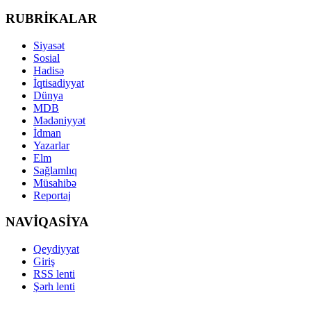
RUBRİKALAR
Siyasət
Sosial
Hadisə
İqtisadiyyat
Dünya
MDB
Mədəniyyət
İdman
Yazarlar
Elm
Sağlamlıq
Müsahibə
Reportaj
NAVİQASİYA
Qeydiyyat
Giriş
RSS lenti
Şərh lenti