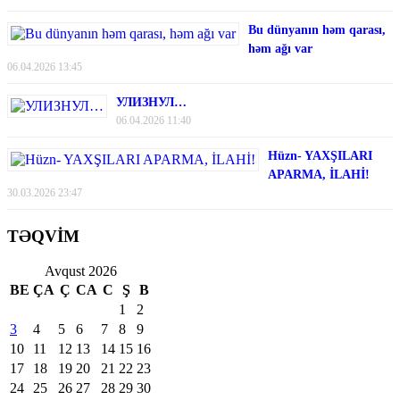
Bu dünyanın həm qarası,
həm ağı var
06.04.2026 13:45
УЛИЗНУЛ…
06.04.2026 11:40
Hüzn- YAXŞILARI
APARMA, İLAHİ!
30.03.2026 23:47
TƏQVİM
Avqust 2026
BE
ÇA
Ç
CA
C
Ş
B
1
2
3
4
5
6
7
8
9
10
11
12
13
14
15
16
17
18
19
20
21
22
23
24
25
26
27
28
29
30