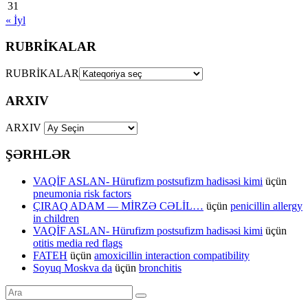
31
« İyl
RUBRİKALAR
RUBRİKALAR
ARXIV
ARXIV
ŞƏRHLƏR
VAQİF ASLAN- Hürufizm postsufizm hadisəsi kimi
üçün
pneumonia risk factors
ÇIRAQ ADAM — MİRZƏ CƏLİL…
üçün
penicillin allergy
in children
VAQİF ASLAN- Hürufizm postsufizm hadisəsi kimi
üçün
otitis media red flags
FATEH
üçün
amoxicillin interaction compatibility
Soyuq Moskva da
üçün
bronchitis