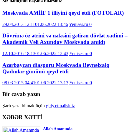
Siz həmçinin bəyənə bilərsiniz
Moskvada AMİİF 1 illiyini qeyd etdi (FOTOLAR)
29.04.2013 12:11
01.06.2022 13:46
Yenises.ru
0
Dövrünə öz ətrini və nəfəsini gətirən dövlət xadimi –
Akademik Vəli Axundov Moskvada anıldı
12.10.2016 18:13
01.06.2022 12:43
Yenises.ru
0
Azərbaycan diasporu Moskvada Beynəlxalq
Qadınlar gününü qeyd etdi
08.03.2015 04:41
01.06.2022 13:13
Yenises.ru
0
Bir cavab yazın
Şərh yaza bilmək üçün
giriş etməlisiniz
.
XƏBƏR XƏTTİ
Allah Amanında