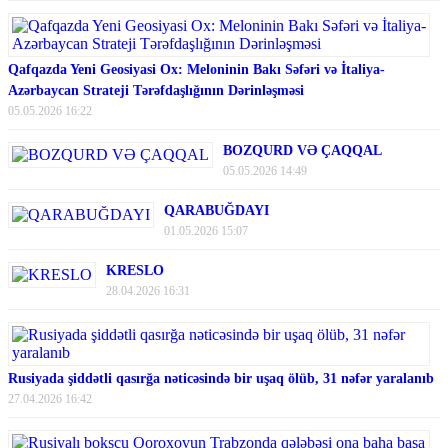
Qafqazda Yeni Geosiyasi Ox: Meloninin Bakı Səfəri və İtaliya-
Azərbaycan Strateji Tərəfdaşlığının Dərinləşməsi
05.05.2026 16:22
BOZQURD VƏ ÇAQQAL
05.05.2026 14:49
QARABUĞDAYI
01.05.2026 15:07
KRESLO
28.04.2026 16:31
Rusiyada şiddətli qasırğa nəticəsində bir uşaq ölüb, 31 nəfər yaralanıb
27.04.2026 16:42