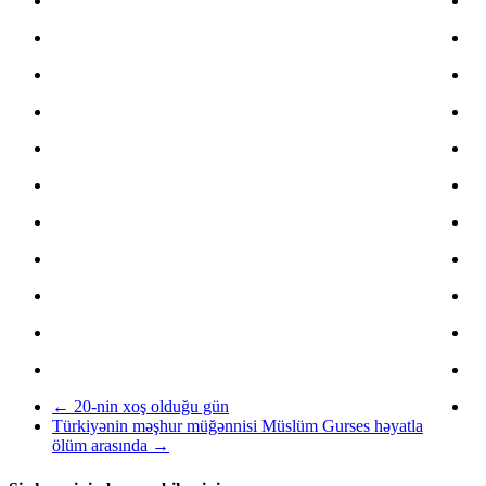
←
20-nin xoş olduğu gün
Türkiyənin məşhur müğənnisi Müslüm Gurses həyatla
ölüm arasında
→