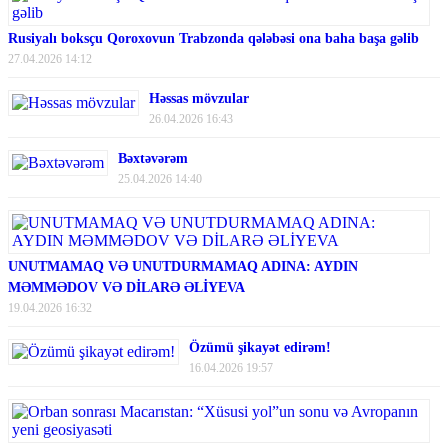
Rusiyalı boksçu Qoroxovun Trabzonda qələbəsi ona baha başa gəlib
27.04.2026 14:12
Həssas mövzular
26.04.2026 16:43
Bəxtəvərəm
25.04.2026 14:40
UNUTMAMAQ VƏ UNUTDURMAMAQ ADINA: AYDIN
MƏMMƏDOV VƏ DİLARƏ ƏLİYEVA
19.04.2026 16:32
Özümü şikayət edirəm!
16.04.2026 19:57