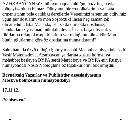
AZƏRBAYCAN sözünü oxumaqdan aldığım həzz heç nəylə
müqayisə oluna bilməz. Dünyanın bir çox ölkələrinin və hətta
ermənistanın belə qatıldığı dərgilərdə Vətənimizi tərənnüm etdiyimiz
üçün şair dostlarım və mən xoşbəxtik! İnsan heç zaman tək
olmamalıdır. İstər Vətəndə, istərsə də qürbətdə dostlarsız,
həmkarlarsız yaşamaq mümkün deyil. İnsan, başa düşəcək və
fikirlərinə ortaq olacaq birilərinin var olduğunu bilməlidir. Mən
bütün uğurlarıma görə öz dostlarıma minnətdaram!”
Sairə həm də üzvü olduğu Şəhriyar ədəbi Mədəni cəmiyyətinin sədri
Vasif Məmmədova, Azərbaycan şairlərinə xüsusi hörmət və
məhəbbət bəsləyən BYPA sərdi Marat bəyə və BYPA-nın Rusiya
nümayəndəsi Nəsib Nəbioğluna öz təşəkkürlərini bildirmişdir.
Beynəlxalq Yazarlar və Publisistlər assosiasiyasının
Moskva bölməsinin nümayəndəliyi
17.11.12.
/Yenises.ru/