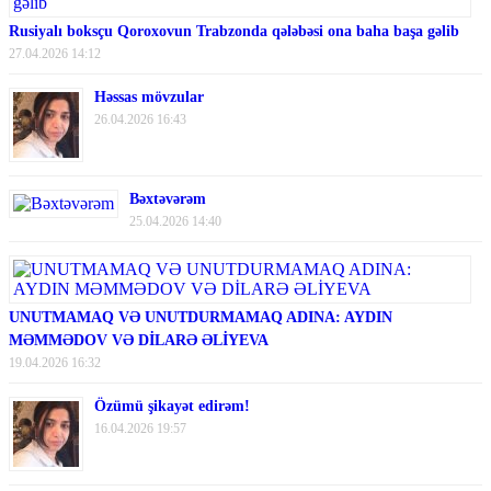
Rusiyalı boksçu Qoroxovun Trabzonda qələbəsi ona baha başa gəlib
27.04.2026 14:12
Həssas mövzular
26.04.2026 16:43
Bəxtəvərəm
25.04.2026 14:40
UNUTMAMAQ VƏ UNUTDURMAMAQ ADINA: AYDIN
MƏMMƏDOV VƏ DİLARƏ ƏLİYEVA
19.04.2026 16:32
Özümü şikayət edirəm!
16.04.2026 19:57