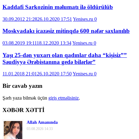
Kaddafi Sarkozinin məlumatı ilə öldürülüb
30.09.2012 21:28
26.10.2020 17:51
Yenises.ru
0
Moskvadakı icazəsiz mitinqdə 600 nəfər saxlanılıb
03.08.2019 19:11
18.12.2020 13:34
Yenises.ru
0
Yaşı 25-dən yuxarı olan qadınlar daha “kişisiz””
Səudiyyə Ərəbistanına gedə bilərlər”
11.01.2018 21:01
26.10.2020 17:50
Yenises.ru
0
Bir cavab yazın
Şərh yaza bilmək üçün
giriş etməlisiniz
.
XƏBƏR XƏTTİ
Allah Amanında
03.08.2026 14:33