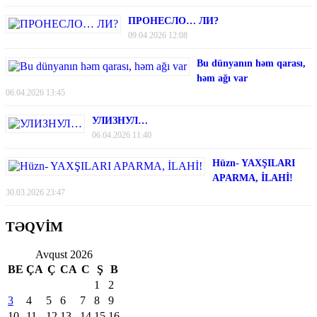
ПРОНЕСЛО… ЛИ?
09.04.2026 12:08
Bu dünyanın həm qarası,
həm ağı var
06.04.2026 13:45
УЛИЗНУЛ…
06.04.2026 11:40
Hüzn- YAXŞILARI
APARMA, İLAHİ!
30.03.2026 23:47
TƏQVİM
Avqust 2026
BE
ÇA
Ç
CA
C
Ş
B
1
2
3
4
5
6
7
8
9
10
11
12
13
14
15
16