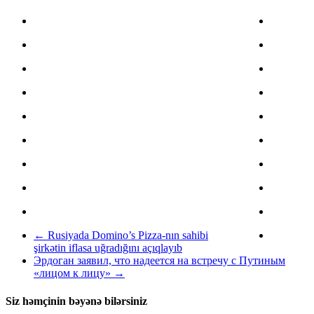
←
Rusiyada Domino’s Pizza-nın sahibi
şirkətin iflasa uğradığını açıqlayıb
Эрдоган заявил, что надеется на встречу с Путиным
«лицом к лицу»
→
Siz həmçinin bəyənə bilərsiniz