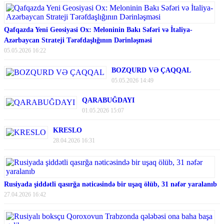
Qafqazda Yeni Geosiyasi Ox: Meloninin Bakı Səfəri və İtaliya-
Azərbaycan Strateji Tərəfdaşlığının Dərinləşməsi
05.05.2026 16:22
BOZQURD VƏ ÇAQQAL
05.05.2026 14:49
QARABUĞDAYI
01.05.2026 15:07
KRESLO
28.04.2026 16:31
Rusiyada şiddətli qasırğa nəticəsində bir uşaq ölüb, 31 nəfər yaralanıb
27.04.2026 16:42