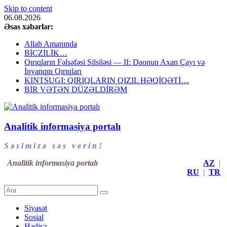
Skip to content
06.08.2026
Əsas xəbərlər:
Allah Amanında
BİCZİLİK…
Qırıqların Fəlsəfəsi Silsiləsi — II: Daonun Axan Çayı və
İnyanqın Qırıqları
KINTSUGI: QIRIQLARIN QIZIL HƏQİQƏTİ…
BİR VƏTƏN DÜZƏLDİRƏM
Analitik informasiya portalı
S ə s i m i z ə s ə s v e r i n !
Analitik informasiya portalı
AZ
|
RU
|
TR
Siyasət
Sosial
Hadisə