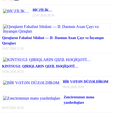
BİCZİLİK…
22.07.2026 20:16
Qırıqların Fəlsəfəsi Silsiləsi — II: Daonun Axan Çayı və İnyanqın
Qırıqları
18.07.2026 12:26
KINTSUGI: QIRIQLARIN QIZIL HƏQİQƏTİ…
10.06.2026 20:23
BİR VƏTƏN DÜZƏLDİRƏM
06.06.2026 16:01
Zəncirotunun mənə
yazdırdıqları
06.05.2026 16:36