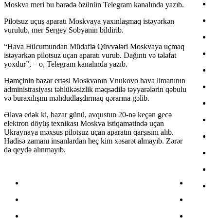
Moskva meri bu barədə özünün Telegram kanalında yazıb.
Pilotsuz uçuş aparatı Moskvaya yaxınlaşmaq istəyərkən
vurulub, mer Sergey Sobyanin bildirib.
“Hava Hücumundan Müdafiə Qüvvələri Moskvaya uçmaq
istəyərkən pilotsuz uçan aparatı vurub. Dağıntı və tələfat
yoxdur”, – o, Telegram kanalında yazıb.
Həmçinin bazar ertəsi Moskvanın Vnukovo hava limanının
administrasiyası təhlükəsizlik məqsədilə təyyarələrin qəbulu
və buraxılışını məhdudlaşdırmaq qərarına gəlib.
Əlavə edək ki, bazar günü, avqustun 20-nə keçən gecə
elektron döyüş texnikası Moskva istiqamətində uçan
Ukraynaya məxsus pilotsuz uçan aparatın qarşısını alıb.
Hadisə zamanı insanlardan heç kim xəsarət almayıb. Zərər
də qeydə alınmayıb.