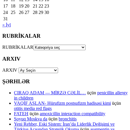
17
18
19
20
21
22
23
24
25
26
27
28
29
30
31
« İyl
RUBRİKALAR
RUBRİKALAR
ARXIV
ARXIV
ŞƏRHLƏR
ÇIRAQ ADAM — MİRZƏ CƏLİL…
üçün
penicillin allergy
in children
VAQİF ASLAN- Hürufizm postsufizm hadisəsi kimi
üçün
otitis media red flags
FATEH
üçün
amoxicillin interaction compatibility
Soyuq Moskva da
üçün
bronchitis
Yeni Rehber, Eski Sistem: İran’da Liderlik Değişimi ve
Türkiye Açısından Stratejik Okuma
üçün
augmentin vs