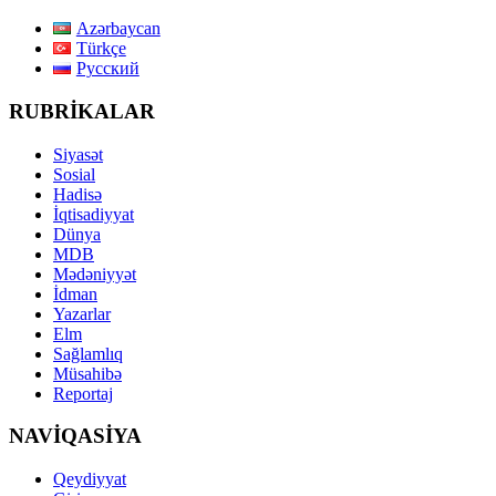
Azərbaycan
Türkçe
Русский
RUBRİKALAR
Siyasət
Sosial
Hadisə
İqtisadiyyat
Dünya
MDB
Mədəniyyət
İdman
Yazarlar
Elm
Sağlamlıq
Müsahibə
Reportaj
NAVİQASİYA
Qeydiyyat