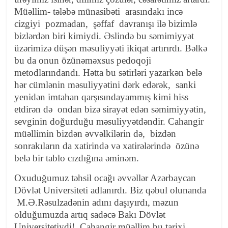
Müəllim- tələbə münasibəti arasındakı incə
cizgiyi pozmadan, şəffaf davranışı ilə bizimlə
bizlərdən biri kimiydi. Əslində bu səmimiyyət
üzərimizə düşən məsuliyyəti ikiqat artırırdı. Bəlkə
bu da onun özünəməxsus pedoqoji
metodlarındandı. Hətta bu sətirləri yazarkən belə
hər cümlənin məsuliyyətini dərk edərək, sanki
yenidən imtahan qarşısındayammış kimi hiss
etdirən də ondan bizə sirayət edən səmimiyyətin,
sevginin doğurduğu məsuliyyətdəndir. Cahangir
müəllimin bizdən əvvəlkilərin də, bizdən
sonrakıların da xatirində və xatirələrində özünə
belə bir tablo cızdığına əminəm.
Oxuduğumuz təhsil ocağı əvvəllər Azərbaycan
Dövlət Universiteti adlanırdı. Biz qəbul olunanda
M.Ə.Rəsulzadənin adını daşıyırdı, məzun
olduğumuzda artıq sadəcə Bakı Dövlət
Universitetiydi! Cahangir müəllim bu tarixi