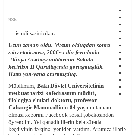
936
… isindi səsinizdən
.
Uzun zaman oldu. Məzun olduqdan sonra
səhv etmirəmsə, 2006-cı ilin fevralında
Dünya Azərbaycanlılarının Bakıda
keçirilən II Qurultayında görüşmüşdük.
Hətta yan-yana oturmuşduq.
Müəllimim,
Bakı Dövlət Universitetinin
mətbuat tarixi kafedrasının müdiri,
filologiya elmləri doktoru, professor
Cahangir Məmmədlinin 84 yaşı
nın tamam
olması xəbərini Facebook sosial şəbəkəsindən
öyrəndim. Yel qanadlı illərin belə sürətlə
keçdiyinin fərqinə yenidən vardım. Aramıza illərlə