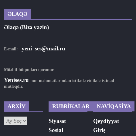
ƏLAQƏ
Əlaqə (Bizə yazin)
yeni_ses@mail.ru
E-mail:
Müəllif hüquqları qorunur.
Yenises.ru
-nun məlumatlarından istifadə etdikdə istinad
mütləqdir.
ARXİV
RUBRİKALAR
NAVİQASİYA
ARXİV
Siyasət
Qeydiyyat
Sosial
Giriş