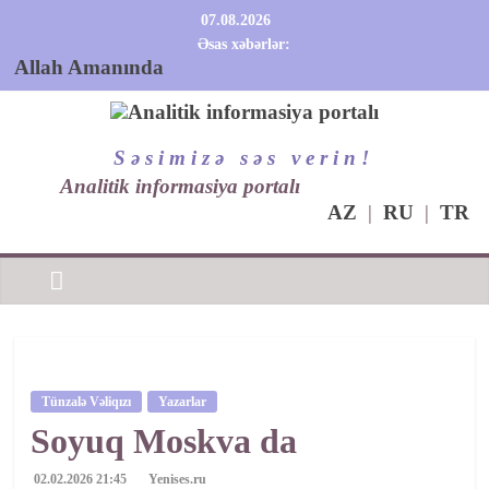
Skip
07.08.2026
to
Əsas xəbərlər:
content
Allah Amanında
BİCZİLİK…
Qırıqların Fəlsəfəsi Silsiləsi — II: Daonun Axan
Analitik
Çayı və İnyanqın Qırıqları
S ə s i m i z ə s ə s v e r i n !
KINTSUGI: QIRIQLARIN QIZIL HƏQİQƏTİ…
Analitik informasiya portalı
informasiya
BİR VƏTƏN DÜZƏLDİRƏM
AZ
|
RU
|
TR
portalı
Tünzalə Vəliqızı
Yazarlar
Soyuq Moskva da
02.02.2026 21:45
Yenises.ru