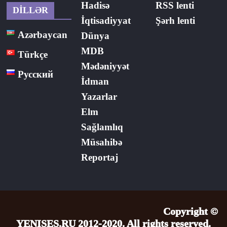
Hadisə
RSS lenti
DİLLƏR
İqtisadiyyat
Şərh lenti
Azərbaycan
Dünya
MDB
Türkçe
Mədəniyyət
Русский
İdman
Yazarlar
Elm
Sağlamlıq
Müsahibə
Reportaj
Copyright ©
YENISES.RU 2012-2020. All rights reserved.