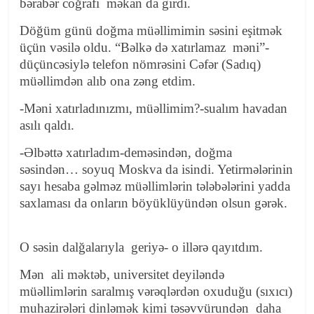
bərabər coğrafi məkan da girdi.
Döğüm günü doğma müəllimimin səsini eşitmək
üçün vəsilə oldu. “Bəlkə də xatırlamaz məni”-
düçüncəsiylə telefon nömrəsini Cəfər (Sadıq)
müəllimdən alıb ona zəng etdim.
-Məni xatırladınızmı, müəllimim?-sualım havadan
asılı qaldı.
-Əlbəttə xatırladım-deməsindən, doğma
səsindən… soyuq Moskva da isindi. Yetirmələrinin
sayı hesaba gəlməz müəllimlərin tələbələrini yadda
saxlaması da onların böyüklüyündən olsun gərək.
O səsin dalğalarıyla geriyə- o illərə qayıtdım.
Mən ali məktəb, universitet deyiləndə
müəllimlərin saralmış vərəqlərdən oxuduğu (sıxıcı)
muhazirələri dinləmək kimi təsəvvürundən daha