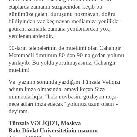
etaplarda zamanın süzgəcindən keçib bu
günümüzə gələn, duruşunu pozmayan, doğru
bildiyindən vaz keçməyən mediamıza yeniliklər
gətirən, zamanla zamana yenilənlərdən yox,
yenilənənlərdəndir.
90-ların tələbələrinin də müəllimi olan Cahangir
Məmmədli ömrünün 80-dən 90-na gedən yolunu
yarılayıb. Bu yolda yorulmayasınız, Cahangir
müəllim!
Və yazının sonunda yazdığım Tünzalə Vəliqızı
adının imza olmasında əməyi keçən Sizə
minnətdarlıqla, “hələ növbəsini gözləyən neçə-
neçə adları imza edəcək” yolunuz uzun olsun!-
deyirəm.
Tünzalə VƏLİQIZI, Moskva
Bakı Dövlət Universitetinin məzunu