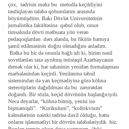
çox, tədrisin məhz bu metodla keçildiyini
təsdiqləyən tələbə qohumlarım arasında
böyümüşdüm. Bakı Dövlət Universitetinin
jurnalistika fakültəsinə qəbul olub, onun
timsalında dövri mətbuata yön verən
pedaqoqlardan dərs alanda, bu fikirin hamıya
şamil edilməsinin doğru olmadığını anladım.
Bəlkə bu bir də onunla bağlı idi ki, bizim nəsil
sovetlərdən təzə ayrılmış müstəqil Azərbaycanın
demək olar ki, hər sahəsinin yenidən formalaşması
mərhələsindən keçirdi. Yenilənmə təhsil
sistemindən də yan keçmədiyinə görə köhnə
stereotiplərin dağıdılması da bu zərurətdən
doğandı. Bir sözlə, keçid dövrünün başlanğıcıydı.
Necə deyərlər, “köhnə bitmiş, yenisi isə
bişməmişdi”. “Kurikulum”, “kollokvium”
kəlmələrinin nəinki tədrisə daxil olduğu, hətta
onların işlənmədiyi bir dövrün tələbələriydik biz.
Bunları termin olsun deyə yazmıram. Əski