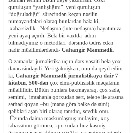
quruluşun “yanlışlığını” yeni quruluşun
“doğruladığı” sürəcindən keçən nəsilin
nümayəndələri olaraq bunlardan hələ ki,
xəbərsizdik. Netləşmə (internetləşmə) həyatımıza
yeni ayaq açırdı. Belə bir vaxtda adını
bilmədiyimiz o metodları dərsində tədris edən
nadir müəllimlərdəndi-
Cahangir Məmmədli.
O zamanlar jurnalistika üçün dərs vəsaiti belə yox
dərəcəsindəydi. Yeri gəlmişkən, onu da qeyd edim
ki,
Cahangir Məmmədli jurnalistikaya dair 7
kitabın, 500-dən
çox elmi-publisistik məqalənin
müəllifidir. Bütün bunlara baxmayaraq, çox sadə,
səmimi, imtahanla qorxudan sərt, tələbə ilə arasına
sərhəd qoyan –bu (mənə görə bəlkə də süni)
qəlibləri aşan biri olaraq tanıdıq, sevdik onu.
Üzündə daima məskunlaşmış mülayim, xoş
təbəssümü görüncə, qorxudan buz kəsmiş
ürəyimiz isinər, dilimiz çözülər, cəsarətimiz artardı.