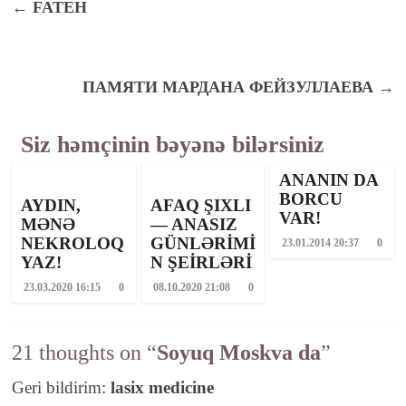
←
FATEH
ПАМЯТИ МАРДАНА ФЕЙЗУЛЛАЕВА
→
Siz həmçinin bəyənə bilərsiniz
ANANIN DA
BORCU
AYDIN,
AFAQ ŞIXLI
VAR!
MƏNƏ
— ANASIZ
NEKROLOQ
GÜNLƏRİMİ
23.01.2014 20:37
0
YAZ!
N ŞEİRLƏRİ
23.03.2020 16:15
0
08.10.2020 21:08
0
21 thoughts on “
Soyuq Moskva da
”
Geri bildirim:
lasix medicine