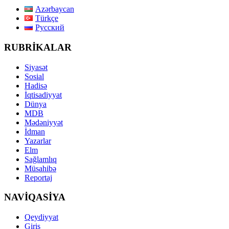
Azərbaycan
Türkçe
Русский
RUBRİKALAR
Siyasət
Sosial
Hadisə
İqtisadiyyat
Dünya
MDB
Mədəniyyət
İdman
Yazarlar
Elm
Sağlamlıq
Müsahibə
Reportaj
NAVİQASİYA
Qeydiyyat
Giriş