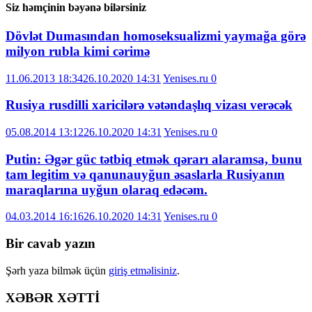
Siz həmçinin bəyənə bilərsiniz
Dövlət Dumasından homoseksualizmi yaymağa görə
milyon rubla kimi cərimə
11.06.2013 18:34
26.10.2020 14:31
Yenises.ru
0
Rusiya rusdilli xaricilərə vətəndaşlıq vizası verəcək
05.08.2014 13:12
26.10.2020 14:31
Yenises.ru
0
Putin: Əgər güc tətbiq etmək qərarı alaramsa, bunu
tam legitim və qanunauyğun əsaslarla Rusiyanın
maraqlarına uyğun olaraq edəcəm.
04.03.2014 16:16
26.10.2020 14:31
Yenises.ru
0
Bir cavab yazın
Şərh yaza bilmək üçün
giriş etməlisiniz
.
XƏBƏR XƏTTİ