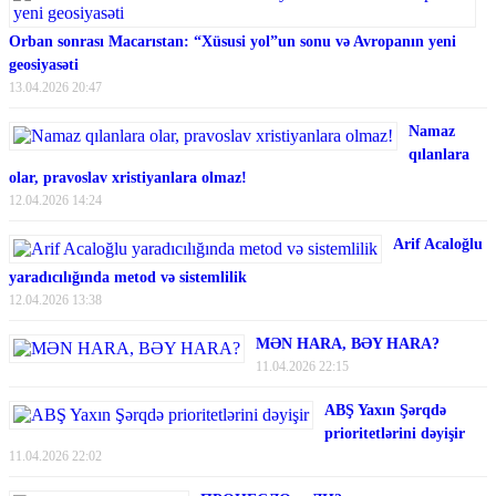
Orban sonrası Macarıstan: “Xüsusi yol”un sonu və Avropanın yeni
geosiyasəti
13.04.2026 20:47
Namaz
qılanlara
olar, pravoslav xristiyanlara olmaz!
12.04.2026 14:24
Arif Acaloğlu
yaradıcılığında metod və sistemlilik
12.04.2026 13:38
MƏN HARA, BƏY HARA?
11.04.2026 22:15
ABŞ Yaxın Şərqdə
prioritetlərini dəyişir
11.04.2026 22:02