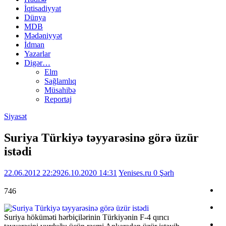
İqtisadiyyat
Dünya
MDB
Mədəniyyət
İdman
Yazarlar
Digər…
Elm
Sağlamlıq
Müsahibə
Reportaj
Siyasət
Suriya Türkiyə təyyarəsinə görə üzür
istədi
22.06.2012 22:29
26.10.2020 14:31
Yenises.ru
0 Şərh
746
Suriya höküməti hərbiçilərinin Türkiyənin F-4 qırıcı