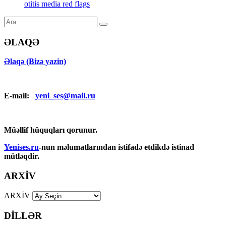
otitis media red flags
ƏLAQƏ
Əlaqə (Bizə yazin)
E-mail:
yeni_ses@mail.ru
Müəllif hüquqları qorunur.
Yenises.ru
-nun məlumatlarından istifadə etdikdə istinad
mütləqdir.
ARXİV
ARXİV
DİLLƏR