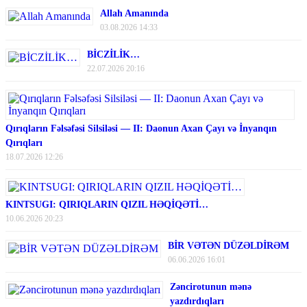
Allah Amanında
03.08.2026 14:33
BİCZİLİK…
22.07.2026 20:16
Qırıqların Fəlsəfəsi Silsiləsi — II: Daonun Axan Çayı və İnyanqın
Qırıqları
18.07.2026 12:26
KINTSUGI: QIRIQLARIN QIZIL HƏQİQƏTİ…
10.06.2026 20:23
BİR VƏTƏN DÜZƏLDİRƏM
06.06.2026 16:01
Zəncirotunun mənə
yazdırdıqları