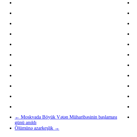
←
Moskvada Böyük Vətən Müharibəsinin başlaması
günü anıldı
Ölümünə azarkeşlik
→