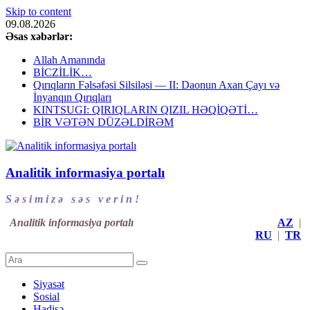
Skip to content
09.08.2026
Əsas xəbərlər:
Allah Amanında
BİCZİLİK…
Qırıqların Fəlsəfəsi Silsiləsi — II: Daonun Axan Çayı və
İnyanqın Qırıqları
KINTSUGI: QIRIQLARIN QIZIL HƏQİQƏTİ…
BİR VƏTƏN DÜZƏLDİRƏM
Analitik informasiya portalı
S ə s i m i z ə s ə s v e r i n !
Analitik informasiya portalı
AZ
|
RU
|
TR
Siyasət
Sosial
Hadisə