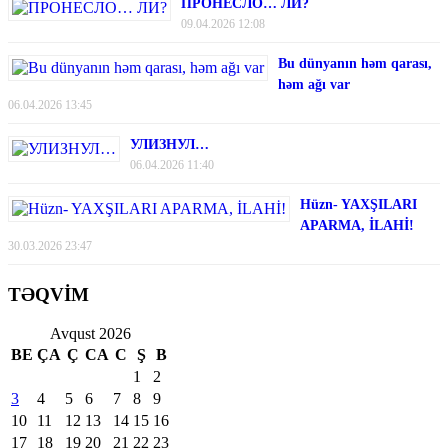
ПРОНЕСЛО… ЛИ?
09.04.2026 12:08
Bu dünyanın həm qarası,
həm ağı var
06.04.2026 13:45
УЛИЗНУЛ…
06.04.2026 11:40
Hüzn- YAXŞILARI
APARMA, İLAHİ!
30.03.2026 23:47
TƏQVİM
Avqust 2026
BE
ÇA
Ç
CA
C
Ş
B
1
2
3
4
5
6
7
8
9
10
11
12
13
14
15
16
17
18
19
20
21
22
23