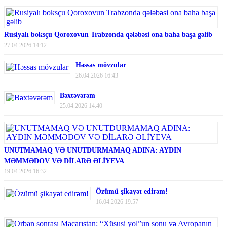
Rusiyalı boksçu Qoroxovun Trabzonda qələbəsi ona baha başa gəlib
27.04.2026 14:12
Həssas mövzular
26.04.2026 16:43
Bəxtəvərəm
25.04.2026 14:40
UNUTMAMAQ VƏ UNUTDURMAMAQ ADINA: AYDIN
MƏMMƏDOV VƏ DİLARƏ ƏLİYEVA
19.04.2026 16:32
Özümü şikayət edirəm!
16.04.2026 19:57