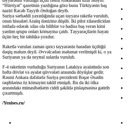
təyyarəsini vurduğu üçün rəsmi Ankaradan üzür istəyib.
“Hürriyət” qəzetinin yazdığına görə bunu Türkiyənin baş
naziri Rəcəb Tayyib Ərdoğan deyib.
Suriya sərhəddi yaxınlığında uçan təyyarə raketlə vurulub,
onun hissələri Aralıq dənizinə düşüb. Iki pilot xilasedicidən
istifadə edərək xilas ola biliblər və hadisə baş verən kimi
yardım qrupu onları köməyinə çatıb. Təyyarəçilərin həyatı
üçün heç bir təhlükə yoxdur.
Raketlə vurulan zaman qırıcı təyyarənin haradan üçdüğü
dəqiq məlum deyil. Əvvəlcədən məlumat verilmişdi ki, o ya
Suriyanın ya da neytral sularda vurulub.
F-4 raketinin vurluduğu Suriyanın Latakiya əyalətində son
həftə dövlət və əyalət qüvvələri arasında döyüşlər gedir.
Rəsmi Ankara dəfələrlə Suriya prezidenti Bəşər Əsədin
rəqiblərinə öz köməyini təklif etmişdi. Bu da iki ölkə
arasındakı münasibətlərin ciddi şəkildə pisləşməsinə gətirib
çıxartmışdı.
/Yenises.ru/