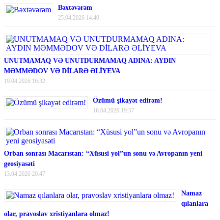
Bəxtəvərəm
25.04.2026 14:40
UNUTMAMAQ VƏ UNUTDURMAMAQ ADINA: AYDIN
MƏMMƏDOV VƏ DİLARƏ ƏLİYEVA
19.04.2026 16:32
Özümü şikayət edirəm!
16.04.2026 19:57
Orban sonrası Macarıstan: “Xüsusi yol”un sonu və Avropanın yeni
geosiyasəti
13.04.2026 20:47
Namaz
qılanlara
olar, pravoslav xristiyanlara olmaz!