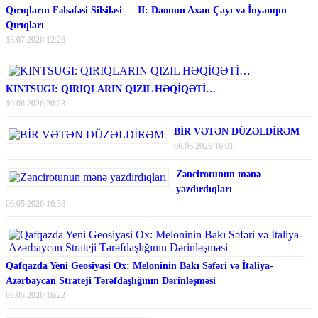
Qırıqların Fəlsəfəsi Silsiləsi — II: Daonun Axan Çayı və İnyanqın
Qırıqları
18.07.2026 12:26
KINTSUGI: QIRIQLARIN QIZIL HƏQİQƏTİ…
10.06.2026 20:23
BİR VƏTƏN DÜZƏLDİRƏM
06.06.2026 16:01
Zəncirotunun mənə
yazdırdıqları
06.05.2026 16:36
Qafqazda Yeni Geosiyasi Ox: Meloninin Bakı Səfəri və İtaliya-
Azərbaycan Strateji Tərəfdaşlığının Dərinləşməsi
05.05.2026 16:22