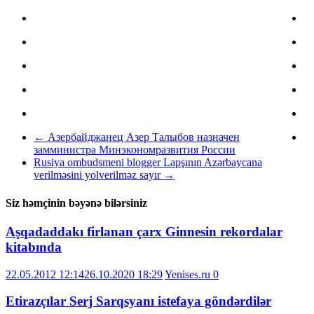
←
Азербайджанец Азер Талыбов назначен
замминистра Минэкономразвития России
Rusiya ombudsmeni blogger Lapşının Azərbaycana
verilməsini yolverilməz sayır
→
Siz həmçinin bəyənə bilərsiniz
Aşqadaddakı firlanan çarx Ginnesin rekordalar
kitabında
22.05.2012 12:14
26.10.2020 18:29
Yenises.ru
0
Etirazçılar Serj Sarqsyanı istefaya göndərdilər