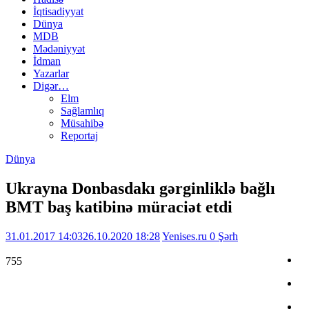
İqtisadiyyat
Dünya
MDB
Mədəniyyət
İdman
Yazarlar
Digər…
Elm
Sağlamlıq
Müsahibə
Reportaj
Dünya
Ukrayna Donbasdakı gərginliklə bağlı
BMT baş katibinə müraciət etdi
31.01.2017 14:03
26.10.2020 18:28
Yenises.ru
0 Şərh
755