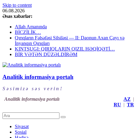
Skip to content
06.08.2026
Əsas xəbərlər:
Allah Amanında
BİCZİLİK…
Qırıqların Fəlsəfəsi Silsiləsi — II: Daonun Axan Çayı və
İnyanqın Qırıqları
KINTSUGI: QIRIQLARIN QIZIL HƏQİQƏTİ…
BİR VƏTƏN DÜZƏLDİRƏM
Analitik informasiya portalı
S ə s i m i z ə s ə s v e r i n !
Analitik informasiya portalı
AZ
|
RU
|
TR
Siyasət
Sosial
Hadisə