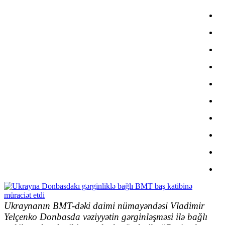
Ukraynanın BMT-dəki daimi nümayəndəsi Vladimir
Yelçenko Donbasda vəziyyətin gərginləşməsi ilə bağlı