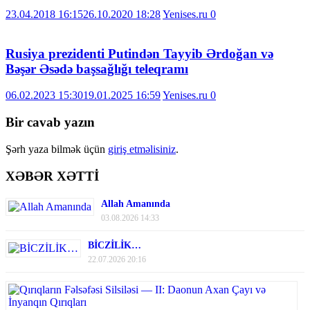
23.04.2018 16:15
26.10.2020 18:28
Yenises.ru
0
Rusiya prezidenti Putindən Tayyib Ərdoğan və
Bəşər Əsədə başsağlığı teleqramı
06.02.2023 15:30
19.01.2025 16:59
Yenises.ru
0
Bir cavab yazın
Şərh yaza bilmək üçün
giriş etməlisiniz
.
XƏBƏR XƏTTİ
Allah Amanında
03.08.2026 14:33
BİCZİLİK…
22.07.2026 20:16