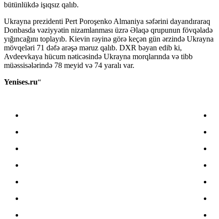
bütünlükdə işıqsız qalıb.
Ukrayna prezidenti Pert Poroşenko Almaniya səfərini dayandıraraq
Donbasda vəziyyətin nizamlanması üzrə Əlaqə qrupunun fövqəladə
yığıncağını toplayıb. Kievin rəyinə görə keçən gün ərzində Ukrayna
mövqeləri 71 dəfə arəşə məruz qalıb. DXR bəyan edib ki,
Avdeevkaya hücum nəticəsində Ukrayna morqlarında və tibb
müəssisələrində 78 meyid və 74 yaralı var.
Yenises.ru
“