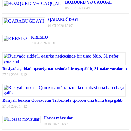
BOZQURD VƏ ÇAQQAL
05.05.2026 14:49
QARABUĞDAYI
01.05.2026 15:07
KRESLO
28.04.2026 16:31
Rusiyada şiddətli qasırğa nəticəsində bir uşaq ölüb, 31 nəfər yaralanıb
27.04.2026 16:42
Rusiyalı boksçu Qoroxovun Trabzonda qələbəsi ona baha başa gəlib
27.04.2026 14:12
Həssas mövzular
26.04.2026 16:43