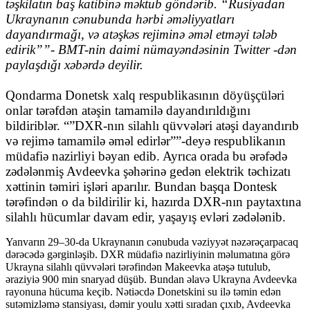
təşkilatın baş katibinə məktub göndərib. “Rusiyadan
Ukraynanın cənubunda hərbi əməliyyatları
dayandırmağı, və atəşkəs rejiminə əməl etməyi tələb
edirik””- BMT-nin daimi nümayəndəsinin Twitter -dən
paylaşdığı xəbərdə deyilir.
Qondarma Donetsk xalq respublikasının döyüşçüləri
onlar tərəfdən atəşin tamamilə dayandırıldığını
bildiriblər. “”DXR-nın silahlı qüvvələri atəşi dayandırıb
və rejimə tamamilə əməl edirlər””-deyə respublikanın
müdafiə nazirliyi bəyan edib. Ayrıca orada bu ərəfədə
zədələnmiş Avdeevka şəhərinə gedən elektrik təchizatı
xəttinin təmiri işləri aparılır. Bundan başqa Dontesk
tərəfindən o da bildirilir ki, hazırda DXR-nın paytaxtına
silahlı hücumlar davam edir, yaşayış evləri zədələnib.
Yanvarın 29–30-da Ukraynanın cənubuda vəziyyət nəzərəçarpacaq
dərəcədə gərginləşib. DXR müdafiə nazirliyinin məlumatına görə
Ukrayna silahlı qüvvələri tərəfindən Makeevka atəşə tutulub,
əraziyiə 900 min snaryad düşüb. Bundan əlavə Ukrayna Avdeevka
rayonuna hücuma keçib. Nətiəcdə Donetskini su ilə təmin edən
sutəmizləmə stansiyası, dəmir youlu xətti sıradan çıxıb, Avdeevka