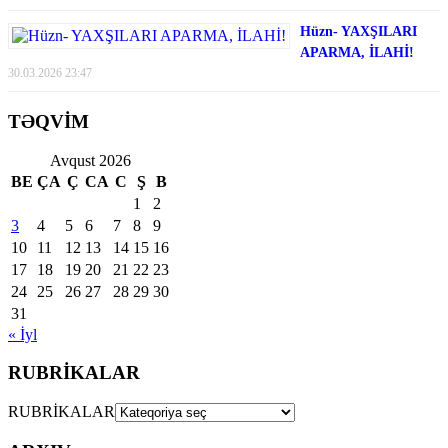
Hüzn- YAXŞILARI
APARMA, İLAHİ!
30.03.2026 23:47
TƏQVİM
Avqust 2026
BE
ÇA
Ç
CA
C
Ş
B
1
2
3
4
5
6
7
8
9
10
11
12
13
14
15
16
17
18
19
20
21
22
23
24
25
26
27
28
29
30
31
« İyl
RUBRİKALAR
RUBRİKALAR