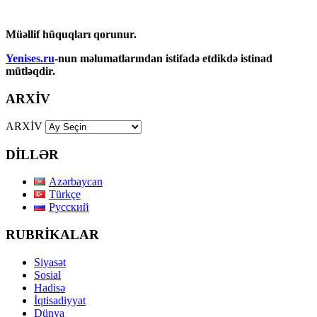
Müəllif hüquqları qorunur.
Yenises.ru
-nun məlumatlarından istifadə etdikdə istinad
mütləqdir.
ARXİV
ARXİV
DİLLƏR
Azərbaycan
Türkçe
Русский
RUBRİKALAR
Siyasət
Sosial
Hadisə
İqtisadiyyat
Dünya