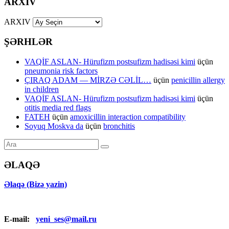
ARXIV
ARXIV
ŞƏRHLƏR
VAQİF ASLAN- Hürufizm postsufizm hadisəsi kimi
üçün
pneumonia risk factors
ÇIRAQ ADAM — MİRZƏ CƏLİL…
üçün
penicillin allergy
in children
VAQİF ASLAN- Hürufizm postsufizm hadisəsi kimi
üçün
otitis media red flags
FATEH
üçün
amoxicillin interaction compatibility
Soyuq Moskva da
üçün
bronchitis
ƏLAQƏ
Əlaqə (Bizə yazin)
E-mail:
yeni_ses@mail.ru