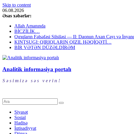
Skip to content
06.08.2026
Əsas xəbərlər:
Allah Amanında
BİCZİLİK…
Qırıqların Fəlsəfəsi Silsiləsi — II: Daonun Axan Çayı və İnyanq
KINTSUGI: QIRIQLARIN QIZIL HƏQİQƏTİ…
BİR VƏTƏN DÜZƏLDİRƏM
Analitik informasiya portalı
S ə s i m i z ə s ə s v e r i n !
Siyasət
Sosial
Hadisə
İqtisadiyyat
Dünya