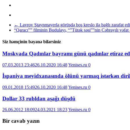
←
Lavrov Ştaynmayerlə görüşdə boş kreslo ilə bağlı zarafat ed
“Qaraçı”” filminin Budulayı, “”Tütək səsi””nin Cəbrayılı vəfat
Siz həmçinin bəyənə bilərsiniz
Moskvada Qadınlar bayramı günü qadınlar etiraz ed
07.03.2013 23:46
26.10.2020 16:48
Yenises.ru
0
İspaniya meyidxanasında ölünü yarmaq istərkən diri
09.01.2018 15:49
26.10.2020 16:48
Yenises.ru
0
Dollar 33 rubldan aşağı düşdü
26.06.2012 18:09
24.03.2021 18:23
Yenises.ru
0
Bir cavab yazın