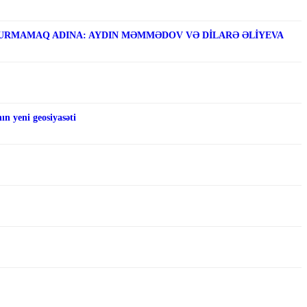
RMAMAQ ADINA: AYDIN MƏMMƏDOV VƏ DİLARƏ ƏLİYEVA
n yeni geosiyasəti