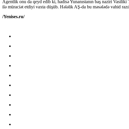
Agentlik onu da qeyd edib ki, hadisə Yunanıstanın baş naziri Vasilik
ilə müraciət etdiyi vaxta düşüb. Hələlik AŞ-da bu məsələdə vahid razı
/Yenises.ru/