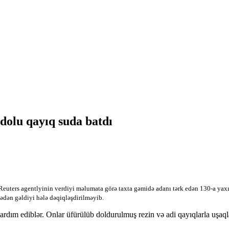
dolu qayıq suda batdı
 Reuters agentlyinin verdiyi məlumata görə taxta gəmidə adanı tərk edən 130-a yax
ədən gəldiyi hələ dəqiqləşdirilməyib.
yardım ediblər. Onlar üfürülüb doldurulmuş rezin və adi qayıqlarla uşaql