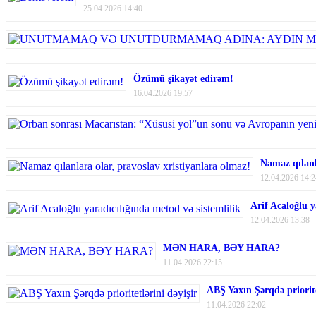
25.04.2026 14:40
Özümü şikayət edirəm!
16.04.2026 19:57
Namaz qılanl
12.04.2026 14:2
Arif Acaloğlu y
12.04.2026 13:38
MƏN HARA, BƏY HARA?
11.04.2026 22:15
ABŞ Yaxın Şərqdə priorite
11.04.2026 22:02