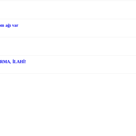
əm ağı var
ARMA, İLAHİ!