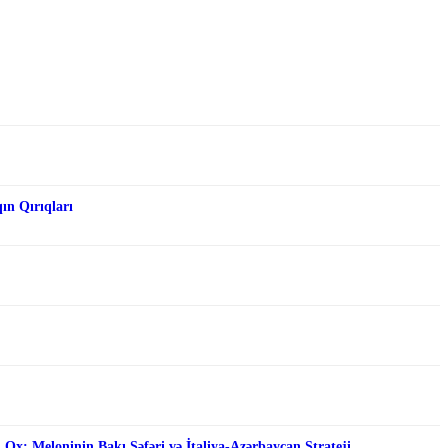
qın Qırıqları
 Ox: Meloninin Bakı Səfəri və İtaliya-Azərbaycan Strateji