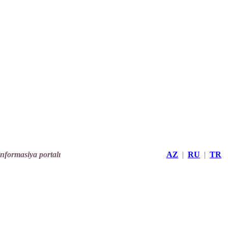
informasiya portalı
AZ
|
RU
|
TR