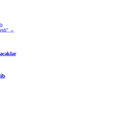
ib
 etdi”
→
əcəklər
lib