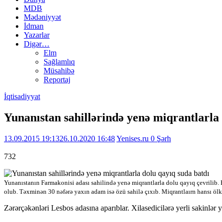
MDB
Mədəniyyət
İdman
Yazarlar
Digər…
Elm
Sağlamlıq
Müsahibə
Reportaj
İqtisadiyyat
Yunanıstan sahillərində yenə miqrantlarla 
13.09.2015 19:13
26.10.2020 16:48
Yenises.ru
0 Şərh
732
Yunanıstanın Farmakonisi adası sahilində yenə miqrantlarla dolu qayıq çevrilib.
olub. Təxminən 30 nəfərə yaxın adam isə özü sahilə çıxıb. Miqrantlaırn hansı ölk
Zərərçəkənləri Lesbos adasına aparıblar. Xilasedicilərə yerli sakinlər 