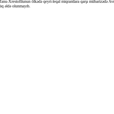
i Tanu-Xrestofilunun ölkədə qeyri-leqal miqrantlara qarşı mübarizədə A
lıq əldə olunmayıb.