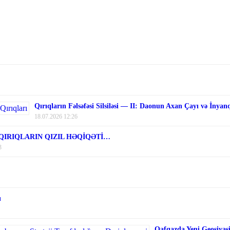
Qırıqların Fəlsəfəsi Silsiləsi — II: Daonun Axan Çayı və İnyan
18.07.2026 12:26
 QIRIQLARIN QIZIL HƏQİQƏTİ…
3
ı
Qafqazda Yeni Geosiyasi