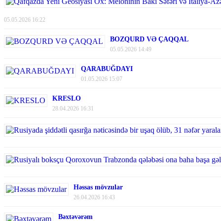
05.05.2026 16:22
BOZQURD VƏ ÇAQQAL
05.05.2026 14:49
QARABUĞDAYI
01.05.2026 15:07
KRESLO
28.04.2026 16:31
Həssas mövzular
26.04.2026 16:43
Bəxtəvərəm