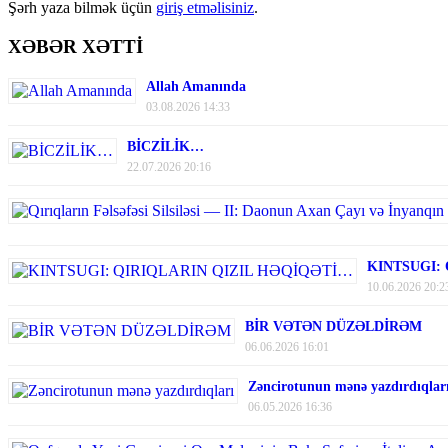
Şərh yaza bilmək üçün
giriş etməlisiniz
.
XƏBƏR XƏTTİ
Allah Amanında
03.08.2026 14:33
BİCZİLİK…
22.07.2026 20:16
KINTSUGI:
10.06.2026 20:2
BİR VƏTƏN DÜZƏLDİRƏM
06.06.2026 16:01
Zəncirotunun mənə yazdırdıqlar
06.05.2026 16:36