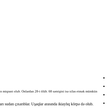
ın miqrant olub. Onlardan 28-i ölüb. 68 sərnişini isə xilas etmək mümkün
arı sudan çıxarıblar. Uşaqlar arasında ikiaylıq körpə də olub.