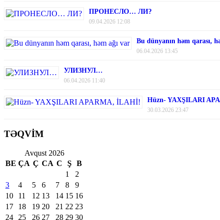
ПРОНЕСЛО… ЛИ?
09.04.2026 12:08
Bu dünyanın həm qarası, h
06.04.2026 13:45
УЛИЗНУЛ…
06.04.2026 11:40
Hüzn- YAXŞILARI AP
30.03.2026 23:47
TƏQVİM
Avqust 2026
BE
ÇA
Ç
CA
C
Ş
B
1
2
3
4
5
6
7
8
9
10
11
12
13
14
15
16
17
18
19
20
21
22
23
24
25
26
27
28
29
30