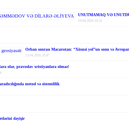
UNUTMAMAQ VƏ UNUTDU
19.04.2026 16:32
Orban sonrası Macarıstan: “Xüsusi yol”un sonu və Avropanı
13.04.2026 20:47
ara olar, pravoslav xristiyanlara olmaz!
4
aradıcılığında metod və sistemlilik
tlərini dəyişir