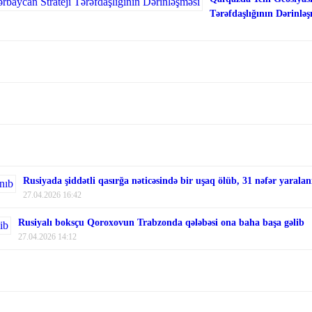
Tərəfdaşlığının Dərinləş
Rusiyada şiddətli qasırğa nəticəsində bir uşaq ölüb, 31 nəfər yaralan
27.04.2026 16:42
Rusiyalı boksçu Qoroxovun Trabzonda qələbəsi ona baha başa gəlib
27.04.2026 14:12