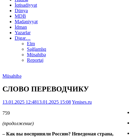
İqtisadiyyat
Dünya
MDB
Mədəniyyət
İdman
Yazarlar
Digər…
Elm
Sağlamlıq
Müsahibə
Reportaj
Müsahibə
СЛОВО ПЕРЕВОДЧИКУ
13.01.2025 12:48
13.01.2025 15:08
Yenises.ru
759
(продолжение)
– Как вы восприняли Россию? Неведомая страна,