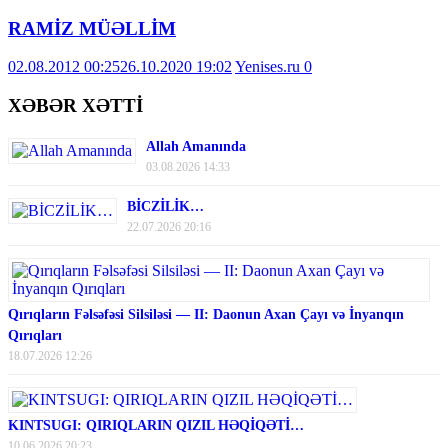
RAMİZ MÜƏLLİM
02.08.2012 00:25
26.10.2020 19:02
Yenises.ru
0
XƏBƏR XƏTTİ
Allah Amanında
03.08.2026 14:33
BİCZİLİK…
22.07.2026 20:16
Qırıqların Fəlsəfəsi Silsiləsi — II: Daonun Axan Çayı və İnyanqın
Qırıqları
18.07.2026 12:26
KINTSUGI: QIRIQLARIN QIZIL HƏQİQƏTİ…
10.06.2026 20:23