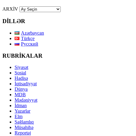
ARXİV
DİLLƏR
Azərbaycan
Türkçe
Русский
RUBRİKALAR
Siyasət
Sosial
Hadisə
İqtisadiyyat
Dünya
MDB
Mədəniyyət
İdman
Yazarlar
Elm
Sağlamlıq
Müsahibə
Reportaj