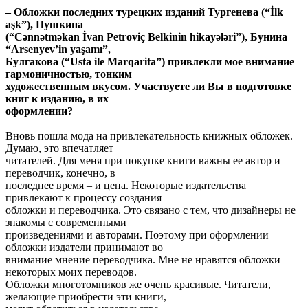
– Обложки последних турецких изданий Тургенева (“İlk
aşk”), Пушкина
(“Cənnətməkan İvan Petroviç Belkinin hikayələri”), Бунина
“Arsenyev’in yaşamı”,
Булгакова (“Usta ile Marqarita”) привлекли мое внимание
гармоничностью, тонким
художественным вкусом. Участвуете ли Вы в подготовке
книг к изданию, в их
оформлении?
Вновь пошла мода на привлекательность книжных обложек.
Думаю, это впечатляет
читателей. Для меня при покупке книги важны ее автор и
переводчик, конечно, в
последнее время – и цена. Некоторые издательства
привлекают к процессу создания
обложки и переводчика. Это связано с тем, что дизайнеры не
знакомы с современными
произведениями и авторами. Поэтому при оформлении
обложки издатели принимают во
внимание мнение переводчика. Мне не нравятся обложки
некоторых моих переводов.
Обложки многотомников же очень красивые. Читатели,
желающие приобрести эти книги,