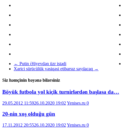
←
Putin Əliyevdən üzr istədi
Xarici sürücülük vəsiqəsi etibarsız sayılacaq
→
Siz həmçinin bəyənə bilərsiniz
Böyük futbola yol kiçik turnirlərdən başlasa da…
29.05.2012 11:59
26.10.2020 19:02
Yenises.ru
0
20-nin xoş olduğu gün
17.11.2012 20:55
26.10.2020 19:02
Yenises.ru
0