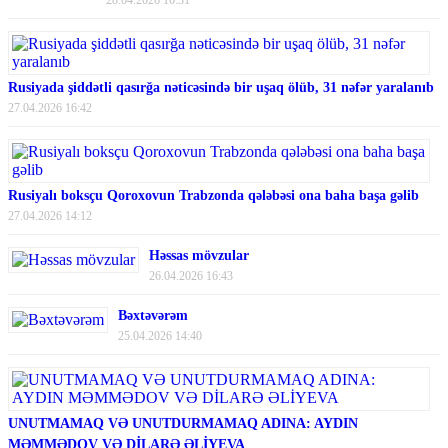
Rusiyada şiddətli qasırğa nəticəsində bir uşaq ölüb, 31 nəfər yaralanıb
27.04.2026 16:42
Rusiyalı boksçu Qoroxovun Trabzonda qələbəsi ona baha başa gəlib
27.04.2026 14:12
Həssas mövzular
26.04.2026 16:43
Bəxtəvərəm
25.04.2026 14:40
UNUTMAMAQ VƏ UNUTDURMAMAQ ADINA: AYDIN
MƏMMƏDOV VƏ DİLARƏ ƏLİYEVA