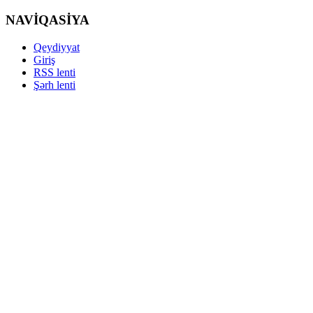
NAVİQASİYA
Qeydiyyat
Giriş
RSS lenti
Şərh lenti
Copyright ©
YENISES.RU 2012-2020. All rights reserved.