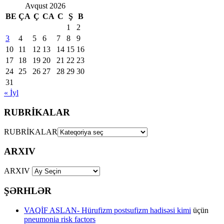
Avqust 2026
BE
ÇA
Ç
CA
C
Ş
B
1
2
3
4
5
6
7
8
9
10
11
12
13
14
15
16
17
18
19
20
21
22
23
24
25
26
27
28
29
30
31
« İyl
RUBRİKALAR
RUBRİKALAR
ARXIV
ARXIV
ŞƏRHLƏR
VAQİF ASLAN- Hürufizm postsufizm hadisəsi kimi
üçün
pneumonia risk factors