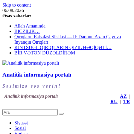
Skip to content
06.08.2026
Əsas xəbərlər:
Allah Amanında
BİCZİLİK…
Qırıqların Fəlsəfəsi Silsiləsi — II: Daonun Axan Çayı və
İnyanqın Qırıqları
KINTSUGI: QIRIQLARIN QIZIL HƏQİQƏTİ…
BİR VƏTƏN DÜZƏLDİRƏM
Analitik informasiya portalı
S ə s i m i z ə s ə s v e r i n !
Analitik informasiya portalı
AZ
|
RU
|
TR
Siyasət
Sosial
Hadisə