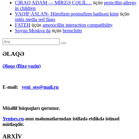
ÇIRAQ ADAM — MİRZƏ CƏLİL…
üçün
penicillin allergy
in children
VAQİF ASLAN- Hürufizm postsufizm hadisəsi kimi
üçün
otitis media red flags
FATEH
üçün
amoxicillin interaction compatibility
Soyuq Moskva da
üçün
bronchitis
ƏLAQƏ
Əlaqə (Bizə yazin)
E-mail:
yeni_ses@mail.ru
Müəllif hüquqları qorunur.
Yenises.ru
-nun məlumatlarından istifadə etdikdə istinad
mütləqdir.
ARXİV