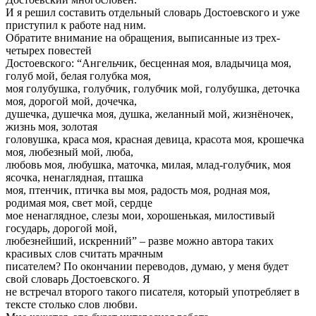
И я решил составить отдельный словарь Достоевского и уже
приступил к работе над ним.
Обратите внимание на обращения, выписанные из трех-
четырех повестей
Достоевского: “Ангельчик, бесценная моя, владычица моя,
голуб мой, белая голубка моя,
моя голубушка, голубчик, голубчик мой, голубушка, деточка
моя, дорогой мой, дочечка,
душечка, душечка моя, душка, желанный мой, жизнёночек,
жизнь моя, золотая
головушка, краса моя, красная девица, красота моя, крошечка
моя, любезный мой, люба,
любовь моя, любушкa, маточка, милая, млад-голубчик, моя
ясочка, ненаглядная, пташка
моя, птенчик, птичка вы моя, радость моя, родная моя,
родимая моя, свет мой, сердце
мое ненаглядное, слезы мои, хорошенькая, милостивый
государь, дорогой мой,
любезнейший, искренний” – разве можно автора таких
красивых слов считать мрачным
писателем? По окончании переводов, думаю, у меня будет
свой словарь Достоевского. Я
не встречал второго такого писателя, который употребляет в
тексте столько слов любви.