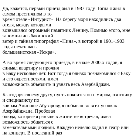
Да, кажется, первый приезд был в 1987 году. Тогда я жил в
самом престижном в то
время отеле «Интурист». На берегу моря находились два
отеля, между которыми
возвышался огромный памятник Ленину. Помимо этого, мне
запомнились бакинский
ветер и тайная типография «Нина», в которой в 1901-1903
годы печаталась
большевистская «Искра».
А во время следующего приезда, в начале 2000-х годов, я
снимал квартиру и прожил
в Баку несколько лет. Вот тогда я близко познакомился с Баку
и его окрестностями, имел
возможность объездить и узнать весь Азербайджан.
Благодаря своему другу, пусть покоится он с миром, охотнику
и специалисту по
коврам Алипаше Абузарову, я побывал во всех уголках
Азербайджана. Пробовал
блюда, которые я раньше в жизни не встречал, имел
возможность общаться с
замечательными людьми. Каждую неделю ходил в театр или
на концерт. В последний раз