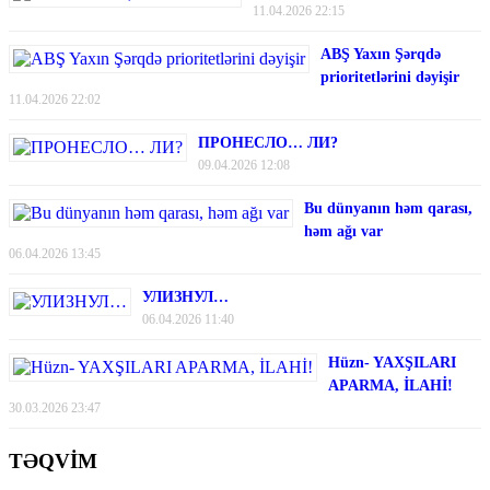
11.04.2026 22:15
ABŞ Yaxın Şərqdə
prioritetlərini dəyişir
11.04.2026 22:02
ПРОНЕСЛО… ЛИ?
09.04.2026 12:08
Bu dünyanın həm qarası,
həm ağı var
06.04.2026 13:45
УЛИЗНУЛ…
06.04.2026 11:40
Hüzn- YAXŞILARI
APARMA, İLAHİ!
30.03.2026 23:47
TƏQVİM