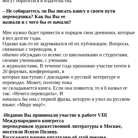
могут обратиться в издательства.
– Не собираетесь ли Вы писать книгу о своем пути
переводчика? Как бы Вы ее
назвали и с чего бы ее начали?
Мне нужно будет привести в порядок свои дневники, которые
я вел долгие годы.
Однако как-то не задумывался об их публикации. Вопросы,
связанные с переводом, я
обычно обсуждаю со всеми: со школьниками и студентами,
своими учениками, с учеными
и журналистами, В течение года принимаю участие почти в
20 форумах, конференциях, в
которых выступаю с докладами о русской литературе и
переводах. Может, поэтому пока
не складывается книга. Если она появится, то я б назвал ее
так: «Нечего переводить». И
началась бы она с первой фразы, которую я учил на русском
языке: «Миру мир!».
-Недавно Вы принимали участие в работе VIII
Международного конгресса
переводчиков художественной литературы в Москве,
посетили Ясную Поляну.
Расскажите нашим читателям об этой поездке.