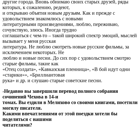
другие города. Вновь обнимаю своих старых друзей, ряды
которых, к сожалению, редеют,
и открываю объятия новым друзьям. Как и прежде с
удовольствием знакомлюсь с новыми
литературными произведениями, люблю, переживаю,
сочувствую, злюсь. Иногда трудно
соглашаться с чем-то – такой широкий спектр эмоций, мыслей
вызывает у меня русская
литература. Не люблю смотреть новые русские фильмы, за
исключением некоторых. Не
люблю и новые песни. До сих пор с удовольствием смотрю
старые фильмы, такие как
«Отец солдата», «Кавказская пленница», «В бой идут одни
«старики»», «Бриллиантовая
рука» и др. и слушаю старые советские песни.
-Недавно вы завершили перевод полного собрания
сочинений Чехова в 14-и
томах. Вы ездили в Мелихово со своими книгами, посетили
могилу писателя.
Какими впечатлениями от этой поездки хотели бы
поделиться с нашими
читателями?