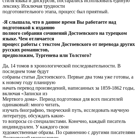
стиля языка и дискурсов, постарались использовать единую
лексику. Исключая трудности
подготовительного этапа, процесс был приятный.
-Я слышала, что в данное время Вы работаете над
подготовкой к изданию
полного собрания сочинений Достоевского на турецком
языке. Чем отличается
процесс работы с текстом Достоевского от перевода других
русских романистов,
предположим, Тургенева или Толстого?
Да, 14 томов в хронологической последовательности. В
последнем томе будут
собраны статьи Достоевского. Первые два тома уже готовы, а
к новому году планирую
начать перевод произведений, написанных за 1859-1862 годы,
включая «Записки из
Мертвого дома». Период подготовки для всех писателей
одинаковый: много читать,
изучать биографию, творческий путь, исследовать научную
литературу, обсуждать какие-
то вопросы со специалистами. Конечно, каждый писатель
индивидуален. У каждого свои
художественные образы. По сравнению с другими писателями
Достоевский многословен.