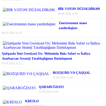
BİR VƏTƏN DÜZƏLDİRƏM
06.06.2026 16:01
Zəncirotunun mənə
yazdırdıqları
06.05.2026 16:36
Qafqazda Yeni Geosiyasi Ox: Meloninin Bakı Səfəri və İtaliya-
Azərbaycan Strateji Tərəfdaşlığının Dərinləşməsi
05.05.2026 16:22
BOZQURD VƏ ÇAQQAL
05.05.2026 14:49
QARABUĞDAYI
01.05.2026 15:07
KRESLO
28.04.2026 16:31