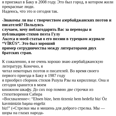
я приезжал в Баку в 2008 году. Это был город, в котором жили
прекрасные люди.
Надеюсь, что это и сегодня так.
-Знакомы ли вы с творчеством азербайджанских поэтов и
писателей? Пользуясь
случаем, хочу поблагодарить Вас за переводы и
публикацию стихов поэта Гулу
Аксеca и моей статьи о его поэзии в турецком журнале
“VİRÜS”. Это был хороший
пример сотрудничества между литераторами двух
братских стран.
К сожалению, я не очень хорошо знаю азербайджанскую
литературу. Конечно, я
читал некоторых поэтов и писателей. Во время своего
первого приезда в Баку в 1987 году
я приобрел сборник стихов Разула Рзы на кириллице. Она и
сегодня хранится в моем
книжном шкафу. До сих пор помню две строчки из
стихотворения Сабира
«Восхваление»: “Ehsen bize, hem tirzeniz hem hedefiz biz/ Öz
kavmimizin başına engeliz
biz!” («Стрелки мы и мишень для доброго стрелка. Мы —
шоры на глазах народа-