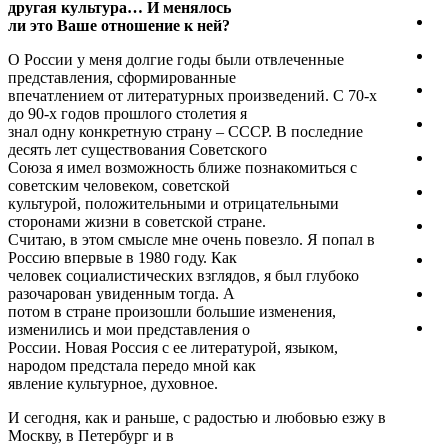
другая культура… И менялось
ли это Ваше отношение к ней?
О России у меня долгие годы были отвлеченные
представления, сформированные
впечатлением от литературных произведений. С 70-х
до 90-х годов прошлого столетия я
знал одну конкретную страну – СССР. В последние
десять лет существования Советского
Союза я имел возможность ближе познакомиться с
советским человеком, советской
культурой, положительными и отрицательными
сторонами жизни в советской стране.
Считаю, в этом смысле мне очень повезло. Я попал в
Россию впервые в 1980 году. Как
человек социалистических взглядов, я был глубоко
разочарован увиденным тогда. А
потом в стране произошли большие изменения,
изменились и мои представления о
России. Новая Россия с ее литературой, языком,
народом предстала передо мной как
явление культурное, духовное.
И сегодня, как и раньше, с радостью и любовью езжу в
Москву, в Петербург и в