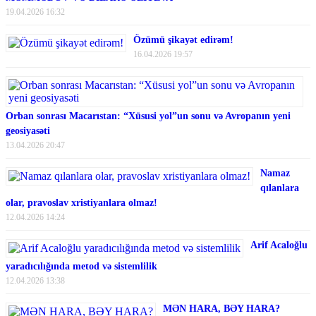
19.04.2026 16:32
Özümü şikayət edirəm!
16.04.2026 19:57
Orban sonrası Macarıstan: “Xüsusi yol”un sonu və Avropanın yeni
geosiyasəti
13.04.2026 20:47
Namaz
qılanlara
olar, pravoslav xristiyanlara olmaz!
12.04.2026 14:24
Arif Acaloğlu
yaradıcılığında metod və sistemlilik
12.04.2026 13:38
MƏN HARA, BƏY HARA?