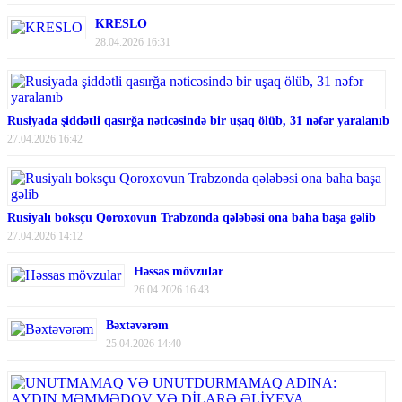
KRESLO
28.04.2026 16:31
Rusiyada şiddətli qasırğa nəticəsində bir uşaq ölüb, 31 nəfər yaralanıb
27.04.2026 16:42
Rusiyalı boksçu Qoroxovun Trabzonda qələbəsi ona baha başa gəlib
27.04.2026 14:12
Həssas mövzular
26.04.2026 16:43
Bəxtəvərəm
25.04.2026 14:40