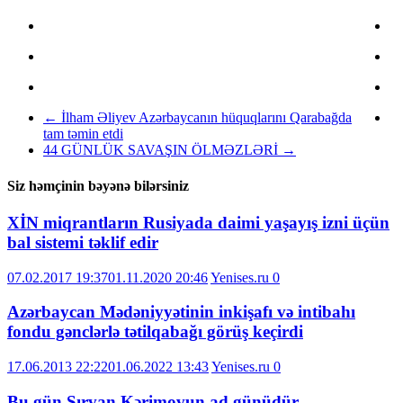
←
İlham Əliyev Azərbaycanın hüquqlarını Qarabağda
tam təmin etdi
44 GÜNLÜK SAVAŞIN ÖLMƏZLƏRİ
→
Siz həmçinin bəyənə bilərsiniz
XİN miqrantların Rusiyada daimi yaşayış izni üçün
bal sistemi təklif edir
07.02.2017 19:37
01.11.2020 20:46
Yenises.ru
0
Azərbaycan Mədəniyyətinin inkişafı və intibahı
fondu gənclərlə tətilqabağı görüş keçirdi
17.06.2013 22:22
01.06.2022 13:43
Yenises.ru
0
Bu gün Şırvan Kərimovun ad günüdür