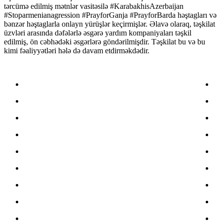
tərcümə edilmiş mətnlər vasitəsilə #KarabakhisAzerbaijan
#Stoparmenianagression #PrayforGanja #PrayforBarda həştagları və
bənzər həştaglarla onlayn yürüşlər keçirmişlər. Əlavə olaraq, təşkilat
üzvləri arasında dəfələrlə əsgərə yardım kompaniyaları təşkil
edilmiş, ön cəbhədəki əsgərlərə göndərilmişdir. Təşkilat bu və bu
kimi fəaliyyətləri hələ də davam etdirməkdədir.