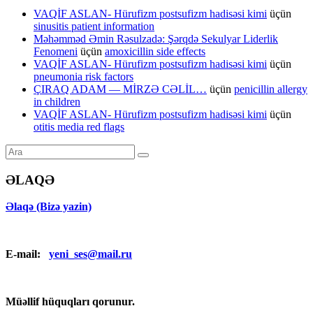
VAQİF ASLAN- Hürufizm postsufizm hadisəsi kimi
üçün
sinusitis patient information
Məhəmməd Əmin Rəsulzadə: Şərqdə Sekulyar Liderlik
Fenomeni
üçün
amoxicillin side effects
VAQİF ASLAN- Hürufizm postsufizm hadisəsi kimi
üçün
pneumonia risk factors
ÇIRAQ ADAM — MİRZƏ CƏLİL…
üçün
penicillin allergy
in children
VAQİF ASLAN- Hürufizm postsufizm hadisəsi kimi
üçün
otitis media red flags
ƏLAQƏ
Əlaqə (Bizə yazin)
E-mail:
yeni_ses@mail.ru
Müəllif hüquqları qorunur.