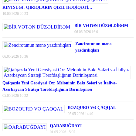
KINTSUGI: QIRIQLARIN QIZIL HƏQİQƏTİ…
10.06.2026 20:23
BİR VƏTƏN DÜZƏLDİRƏM
06.06.2026 16:01
Zəncirotunun mənə
yazdırdıqları
06.05.2026 16:36
Qafqazda Yeni Geosiyasi Ox: Meloninin Bakı Səfəri və İtaliya-
Azərbaycan Strateji Tərəfdaşlığının Dərinləşməsi
05.05.2026 16:22
BOZQURD VƏ ÇAQQAL
05.05.2026 14:49
QARABUĞDAYI
01.05.2026 15:07