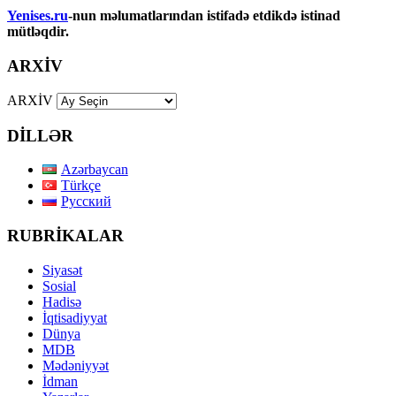
Yenises.ru
-nun məlumatlarından istifadə etdikdə istinad
mütləqdir.
ARXİV
ARXİV
DİLLƏR
Azərbaycan
Türkçe
Русский
RUBRİKALAR
Siyasət
Sosial
Hadisə
İqtisadiyyat
Dünya
MDB
Mədəniyyət
İdman