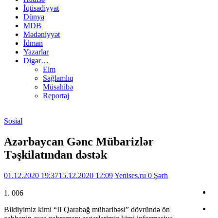
İqtisadiyyat
Dünya
MDB
Mədəniyyət
İdman
Yazarlar
Digər…
Elm
Sağlamlıq
Müsahibə
Reportaj
Sosial
Azərbaycan Gənc Mübarizlər
Təşkilatından dəstək
01.12.2020 19:37
15.12.2020 12:09
Yenises.ru
0 Şərh
1. 006
Bildiyimiz kimi “II Qarabağ müharibəsi” dövründə ön