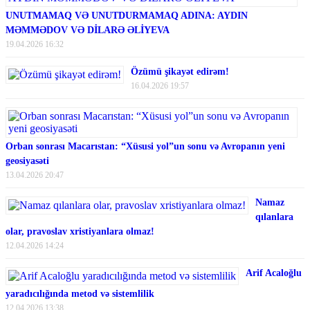
UNUTMAMAQ VƏ UNUTDURMAMAQ ADINA: AYDIN
MƏMMƏDOV VƏ DİLARƏ ƏLİYEVA
19.04.2026 16:32
Özümü şikayət edirəm!
16.04.2026 19:57
Orban sonrası Macarıstan: “Xüsusi yol”un sonu və Avropanın yeni
geosiyasəti
13.04.2026 20:47
Namaz
qılanlara
olar, pravoslav xristiyanlara olmaz!
12.04.2026 14:24
Arif Acaloğlu
yaradıcılığında metod və sistemlilik
12.04.2026 13:38