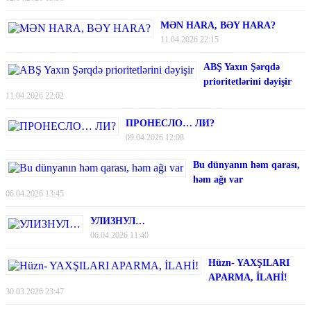
MƏN HARA, BƏY HARA?
11.04.2026 22:15
ABŞ Yaxın Şərqdə
prioritetlərini dəyişir
11.04.2026 22:02
ПРОНЕСЛО… ЛИ?
09.04.2026 12:08
Bu dünyanın həm qarası,
həm ağı var
06.04.2026 13:45
УЛИЗНУЛ…
06.04.2026 11:40
Hüzn- YAXŞILARI
APARMA, İLAHİ!
30.03.2026 23:47