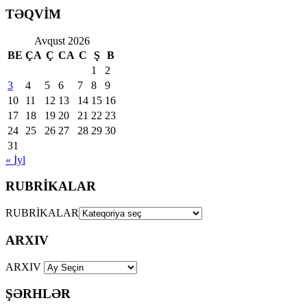
TƏQVİM
Avqust 2026
BE
ÇA
Ç
CA
C
Ş
B
1
2
3
4
5
6
7
8
9
10
11
12
13
14
15
16
17
18
19
20
21
22
23
24
25
26
27
28
29
30
31
« İyl
RUBRİKALAR
RUBRİKALAR
ARXIV
ARXIV
ŞƏRHLƏR