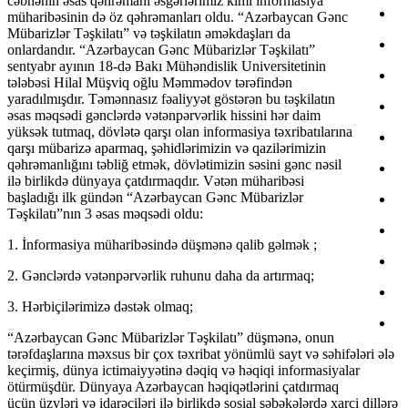
cəbhənin əsas qəhrəmanı əsgərlərimiz kimi informasiya
müharibəsinin də öz qəhrəmanları oldu. “Azərbaycan Gənc
Mübarizlər Təşkilatı” və təşkilatın əməkdaşları da
onlardandır. “Azərbaycan Gənc Mübarizlər Təşkilatı”
sentyabr ayının 18-də Bakı Mühəndislik Universitetinin
tələbəsi Hilal Müşviq oğlu Məmmədov tərəfindən
yaradılmışdır. Təmənnasız fəaliyyət göstərən bu təşkilatın
əsas məqsədi gənclərdə vətənpərvərlik hissini hər daim
yüksək tutmaq, dövlətə qarşı olan informasiya təxribatılarına
qarşı mübarizə aparmaq, şəhidlərimizin və qazilərimizin
qəhrəmanlığını təbliğ etmək, dövlətimizin səsini gənc nəsil
ilə birlikdə dünyaya çatdırmaqdır. Vətən müharibəsi
başladığı ilk gündən “Azərbaycan Gənc Mübarizlər
Təşkilatı”nın 3 əsas məqsədi oldu:
1. İnformasiya müharibəsində düşmənə qalib gəlmək ;
2. Gənclərdə vətənpərvərlik ruhunu daha da artırmaq;
3. Hərbiçilərimizə dəstək olmaq;
“Azərbaycan Gənc Mübarizlər Təşkilatı” düşmənə, onun
tərəfdaşlarına məxsus bir çox təxribat yönümlü sayt və səhifələri ələ
keçirmiş, dünya ictimaiyyətinə dəqiq və həqiqi informasiyalar
ötürmüşdür. Dünyaya Azərbaycan həqiqətlərini çatdırmaq
üçün üzvləri və idarəçiləri ilə birlikdə sosial şəbəkələrdə xarci dillərə