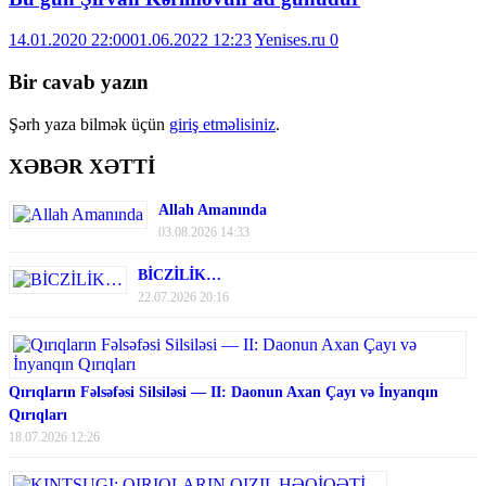
14.01.2020 22:00
01.06.2022 12:23
Yenises.ru
0
Bir cavab yazın
Şərh yaza bilmək üçün
giriş etməlisiniz
.
XƏBƏR XƏTTİ
Allah Amanında
03.08.2026 14:33
BİCZİLİK…
22.07.2026 20:16
Qırıqların Fəlsəfəsi Silsiləsi — II: Daonun Axan Çayı və İnyanqın
Qırıqları
18.07.2026 12:26