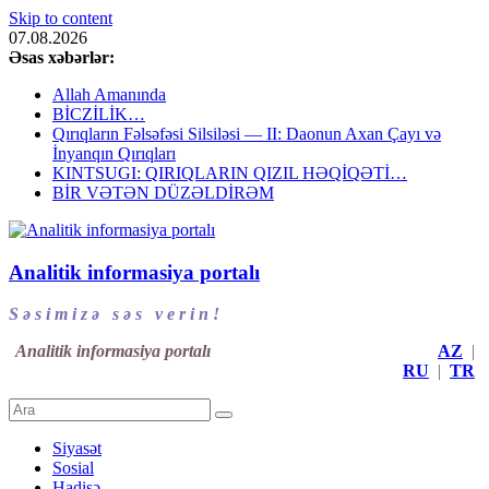
Skip to content
07.08.2026
Əsas xəbərlər:
Allah Amanında
BİCZİLİK…
Qırıqların Fəlsəfəsi Silsiləsi — II: Daonun Axan Çayı və
İnyanqın Qırıqları
KINTSUGI: QIRIQLARIN QIZIL HƏQİQƏTİ…
BİR VƏTƏN DÜZƏLDİRƏM
Analitik informasiya portalı
S ə s i m i z ə s ə s v e r i n !
Analitik informasiya portalı
AZ
|
RU
|
TR
Siyasət
Sosial
Hadisə