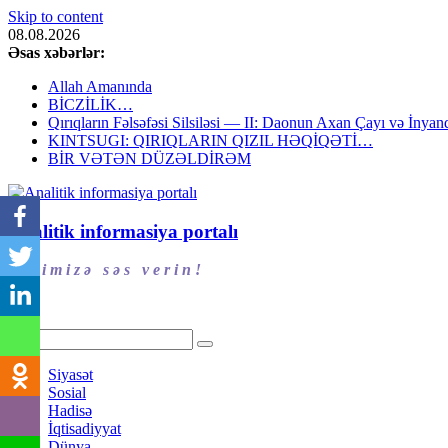
Skip to content
08.08.2026
Əsas xəbərlər:
Allah Amanında
BİCZİLİK…
Qırıqların Fəlsəfəsi Silsiləsi — II: Daonun Axan Çayı və İnyanq
KINTSUGI: QIRIQLARIN QIZIL HƏQİQƏTİ…
BİR VƏTƏN DÜZƏLDİRƏM
Analitik informasiya portalı
S ə s i m i z ə s ə s v e r i n !
Siyasət
Sosial
Hadisə
İqtisadiyyat
Dünya