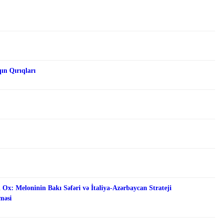
qın Qırıqları
 Ox: Meloninin Bakı Səfəri və İtaliya-Azərbaycan Strateji
məsi