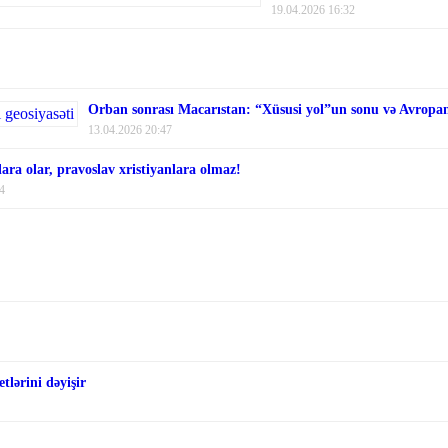
19.04.2026 16:32
Orban sonrası Macarıstan: “Xüsusi yol”un sonu və Avropanı
13.04.2026 20:47
ara olar, pravoslav xristiyanlara olmaz!
4
tlərini dəyişir