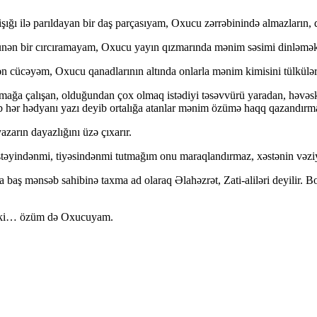
işığı ilə parıldayan bir daş parçasıyam, Oxucu zərrəbinində almazların, d
düşünən bir cırcıramayam, Oxucu yayın qızmarında mənim səsimi dinləmə
rən cücəyəm, Oxucu qanadlarının altında onlarla mənim kimisini tülkü
ağa çalışan, olduğundan çox olmaq istədiyi təsəvvürü yaradan, həvəska
b hər hədyanı yazı deyib ortalığa atanlar mənim özümə haqq qazandırm
zarın dayazlığını üzə çıxarır.
təyindənmi, tiyəsindənmi tutmağım onu maraqlandırmaz, xəstənin vəzi
baş mənsəb sahibinə taxma ad olaraq Əlahəzrət, Zati-aliləri deyilir. Bo
nki… özüm də Oxucuyam.