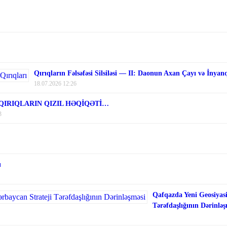
Qırıqların Fəlsəfəsi Silsiləsi — II: Daonun Axan Çayı və İnyan
18.07.2026 12:26
 QIRIQLARIN QIZIL HƏQİQƏTİ…
3
ı
Qafqazda Yeni Geosiyasi
Tərəfdaşlığının Dərinləş