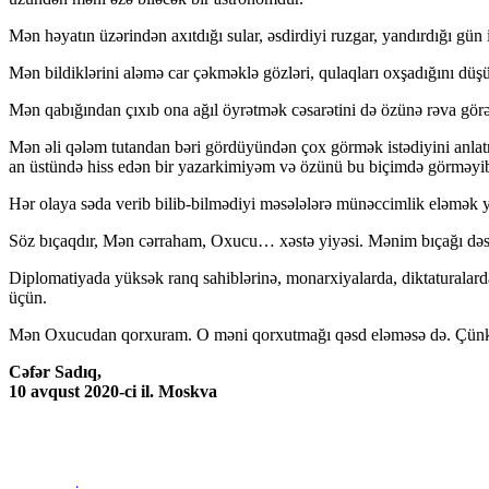
Mən həyatın üzərindən axıtdığı sular, əsdirdiyi ruzgar, yandırdığı gün 
Mən bildiklərini aləmə car çəkməklə gözləri, qulaqları oxşadığını 
Mən qabığından çıxıb ona ağıl öyrətmək cəsarətini də özünə rəva gö
Mən əli qələm tutandan bəri gördüyündən çox görmək istədiyini anlatm
an üstündə hiss edən bir yazarkimiyəm və özünü bu biçimdə görməyi
Hər olaya səda verib bilib-bilmədiyi məsələlərə münəccimlik eləmək ya
Söz bıçaqdır, Mən cərraham, Oxucu… xəstə yiyəsi. Mənim bıçağı dəs
Diplomatiyada yüksək ranq sahiblərinə, monarxiyalarda, diktaturalarda 
üçün.
Mən Oxucudan qorxuram. O məni qorxutmağı qəsd eləməsə də. Çü
Cəfər Sadıq,
10 avqust 2020-ci il. Moskva