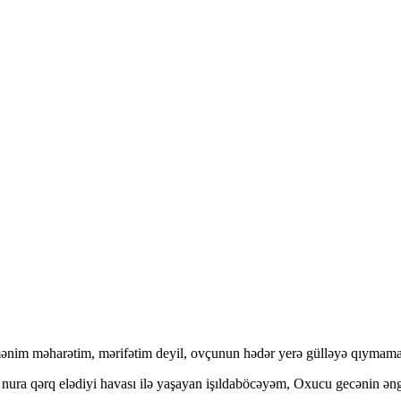
im məharətim, mərifətim deyil, ovçunun hədər yerə gülləyə qıymamas
ura qərq elədiyi havası ilə yaşayan işıldaböcəyəm, Oxucu gecənin ənginl