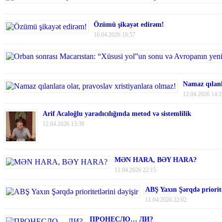
Özümü şikayət edirəm!
16.04.2026 19:57
Namaz qılanl
12.04.2026 14:2
Arif Acaloğlu yaradıcılığında metod və sistemlilik
12.04.2026 13:38
MƏN HARA, BƏY HARA?
11.04.2026 22:15
ABŞ Yaxın Şərqdə priorite
11.04.2026 22:02
ПРОНЕСЛО… ЛИ?