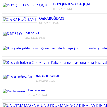
BOZQURD VƏ ÇAQQAL
05.05.2026 14:49
QARABUĞDAYI
01.05.2026 15:07
KRESLO
28.04.2026 16:31
Həssas mövzular
26.04.2026 16:43
Bəxtəvərəm
25.04.2026 14:40