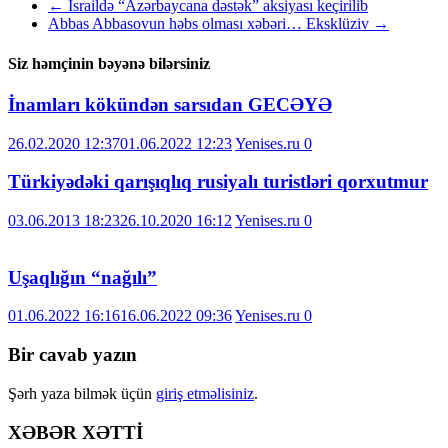
←
İsraildə “Azərbaycana dəstək” aksiyası keçirilib
Abbas Abbasovun həbs olması xəbəri… Eksklüziv
→
Siz həmçinin bəyənə bilərsiniz
İnamları kökündən sarsıdan GECƏYƏ
26.02.2020 12:37
01.06.2022 12:23
Yenises.ru
0
Türkiyədəki qarışıqlıq rusiyalı turistləri qorxutmur
03.06.2013 18:23
26.10.2020 16:12
Yenises.ru
0
Uşaqlığın “nağılı”
01.06.2022 16:16
16.06.2022 09:36
Yenises.ru
0
Bir cavab yazın
Şərh yaza bilmək üçün
giriş etməlisiniz
.
XƏBƏR XƏTTİ