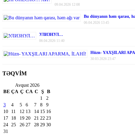
09.04.2026 12:08
Bu dünyanın həm qarası, h
06.04.2026 13:45
УЛИЗНУЛ…
06.04.2026 11:40
Hüzn- YAXŞILARI AP
30.03.2026 23:47
TƏQVİM
Avqust 2026
BE
ÇA
Ç
CA
C
Ş
B
1
2
3
4
5
6
7
8
9
10
11
12
13
14
15
16
17
18
19
20
21
22
23
24
25
26
27
28
29
30
31