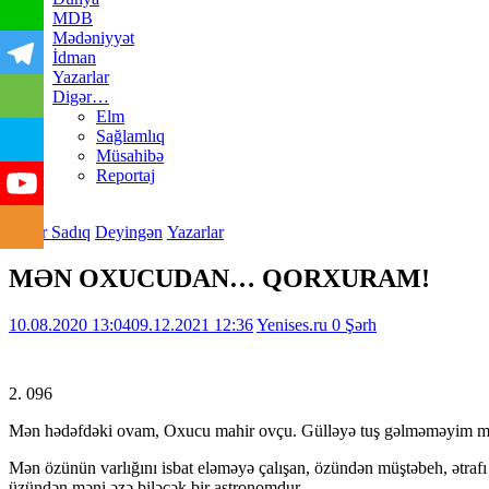
MDB
Mədəniyyət
İdman
Yazarlar
Digər…
Elm
Sağlamlıq
Müsahibə
Reportaj
Cəfər Sadıq
Deyingən
Yazarlar
MƏN OXUCUDAN… QORXURAM!
10.08.2020 13:04
09.12.2021 12:36
Yenises.ru
0 Şərh
2. 096
Mən hədəfdəki ovam, Oxucu mahir ovçu. Gülləyə tuş gəlməməyim mən
Mən özünün varlığını isbat eləməyə çalışan, özündən müştəbeh, ətrafı n
üzündən məni əzə biləcək bir astronomdur.