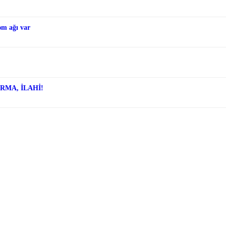
əm ağı var
ARMA, İLAHİ!