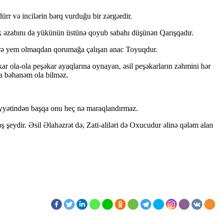
ürr və incilərin bərq vurduğu bir zərgərdir.
k əzabını da yükünün üstünə qoyub sabahı düşünən Qarışqadır.
lərə yem olmaqdan qorumağa çalışan anac Toyuqdur.
r ola-ola peşəkar ayaqlarına oynayan, əsil peşəkarların zəhmini hər
a bəhanəm ola bilməz.
yyətindən başqa onu heç nə maraqlandırmaz.
ş şeydir. Əsil Əlahəzrət də, Zati-aliləri də Oxucudur əlinə qələm alan