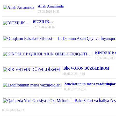
Allah Amanında
03.08.2026 14:33
BİCZİLİK…
22.07.2026 20:16
KINTSUGI:
10.06.2026 20:2
BİR VƏTƏN DÜZƏLDİRƏM
06.06.2026 16:01
Zəncirotunun mənə yazdırdıqlar
06.05.2026 16:36
05.05.2026 16:22