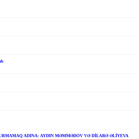
ıb
RMAMAQ ADINA: AYDIN MƏMMƏDOV VƏ DİLARƏ ƏLİYEVA