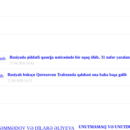
Rusiyada şiddətli qasırğa nəticəsində bir uşaq ölüb, 31 nəfər yaralan
27.04.2026 16:42
Rusiyalı boksçu Qoroxovun Trabzonda qələbəsi ona baha başa gəlib
27.04.2026 14:12
UNUTMAMAQ VƏ UNUTDU