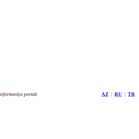
informasiya portalı
AZ
|
RU
|
TR