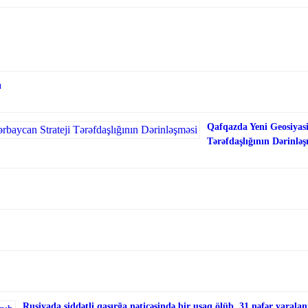
ı
Qafqazda Yeni Geosiyasi
Tərəfdaşlığının Dərinləş
Rusiyada şiddətli qasırğa nəticəsində bir uşaq ölüb, 31 nəfər yaralan