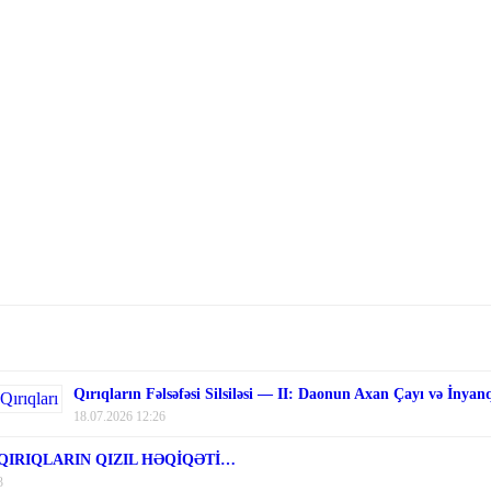
Qırıqların Fəlsəfəsi Silsiləsi — II: Daonun Axan Çayı və İnyan
18.07.2026 12:26
 QIRIQLARIN QIZIL HƏQİQƏTİ…
3