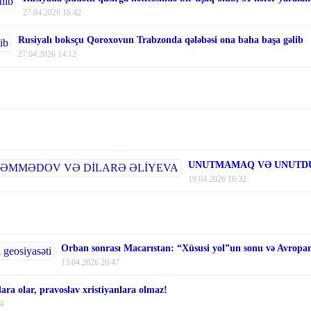
27.04.2026 16:42
Rusiyalı boksçu Qoroxovun Trabzonda qələbəsi ona baha başa gəlib
27.04.2026 14:12
UNUTMAMAQ VƏ UNUTDU
19.04.2026 16:32
Orban sonrası Macarıstan: “Xüsusi yol”un sonu və Avropanı
13.04.2026 20:47
ara olar, pravoslav xristiyanlara olmaz!
4