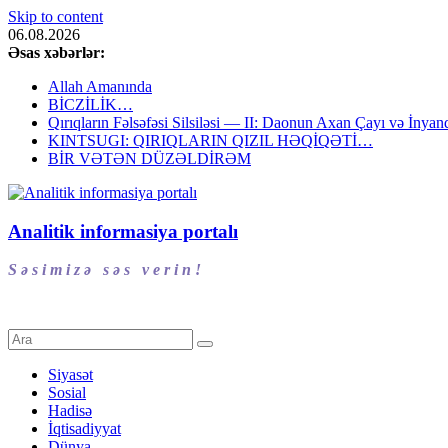
Skip to content
06.08.2026
Əsas xəbərlər:
Allah Amanında
BİCZİLİK…
Qırıqların Fəlsəfəsi Silsiləsi — II: Daonun Axan Çayı və İnyanq
KINTSUGI: QIRIQLARIN QIZIL HƏQİQƏTİ…
BİR VƏTƏN DÜZƏLDİRƏM
Analitik informasiya portalı
S ə s i m i z ə s ə s v e r i n !
Siyasət
Sosial
Hadisə
İqtisadiyyat
Dünya