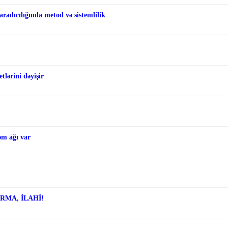
aradıcılığında metod və sistemlilik
tlərini dəyişir
əm ağı var
ARMA, İLAHİ!