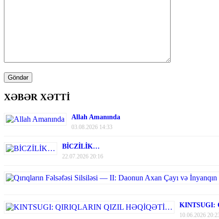
XƏBƏR XƏTTİ
Allah Amanında
03.08.2026 14:33
BİCZİLİK…
22.07.2026 20:16
KINTSUGI:
10.06.2026 20:2