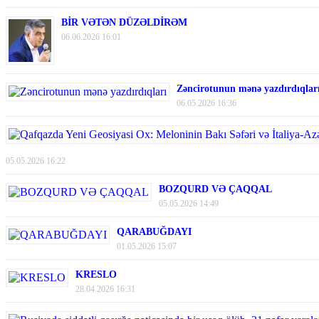
BİR VƏTƏN DÜZƏLDİRƏM
06.06.2026 16:01
Zəncirotunun mənə yazdırdıqlar
06.05.2026 16:36
05.05.2026 16:22
BOZQURD VƏ ÇAQQAL
05.05.2026 14:49
QARABUĞDAYI
01.05.2026 15:07
KRESLO
28.04.2026 16:31