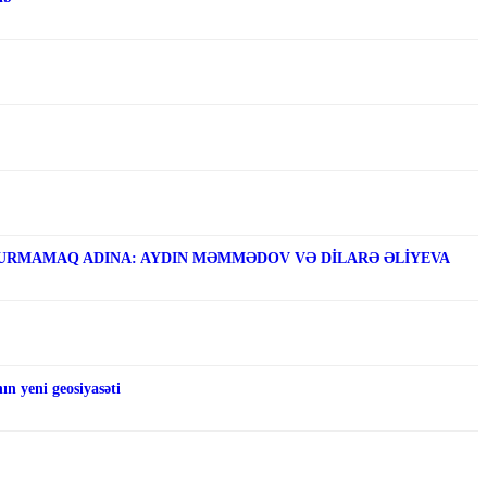
RMAMAQ ADINA: AYDIN MƏMMƏDOV VƏ DİLARƏ ƏLİYEVA
n yeni geosiyasəti