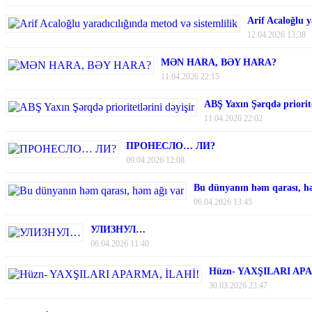
Arif Acaloğlu y
12.04.2026 13:38
MƏN HARA, BƏY HARA?
11.04.2026 22:15
ABŞ Yaxın Şərqdə priorite
11.04.2026 22:02
ПРОНЕСЛО… ЛИ?
09.04.2026 12:08
Bu dünyanın həm qarası, h
06.04.2026 13:45
УЛИЗНУЛ…
06.04.2026 11:40
Hüzn- YAXŞILARI AP
30.03.2026 23:47