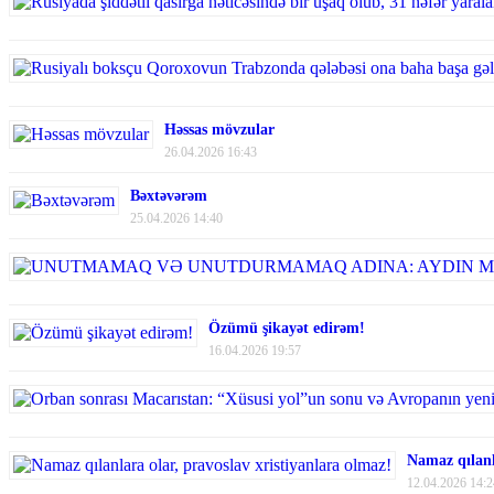
Həssas mövzular
26.04.2026 16:43
Bəxtəvərəm
25.04.2026 14:40
Özümü şikayət edirəm!
16.04.2026 19:57
Namaz qılanl
12.04.2026 14:2