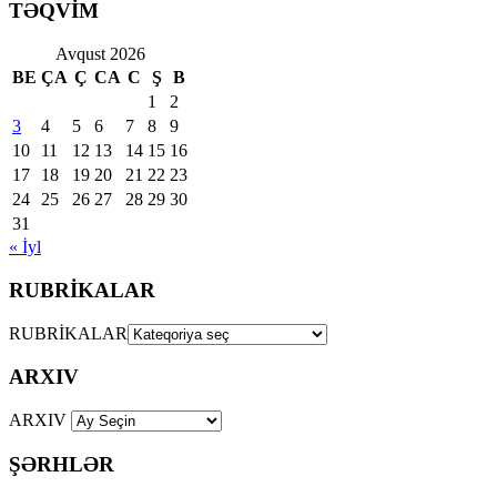
TƏQVİM
Avqust 2026
BE
ÇA
Ç
CA
C
Ş
B
1
2
3
4
5
6
7
8
9
10
11
12
13
14
15
16
17
18
19
20
21
22
23
24
25
26
27
28
29
30
31
« İyl
RUBRİKALAR
RUBRİKALAR
ARXIV
ARXIV
ŞƏRHLƏR