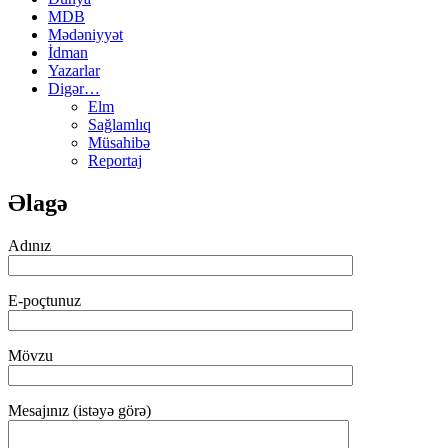
MDB
Mədəniyyət
İdman
Yazarlar
Digər…
Elm
Sağlamlıq
Müsahibə
Reportaj
Əlagə
Adınız
E-poçtunuz
Mövzu
Mesajınız (istəyə görə)