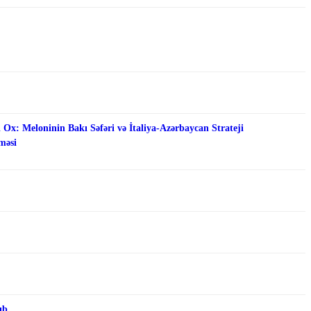
 Ox: Meloninin Bakı Səfəri və İtaliya-Azərbaycan Strateji
məsi
ıb