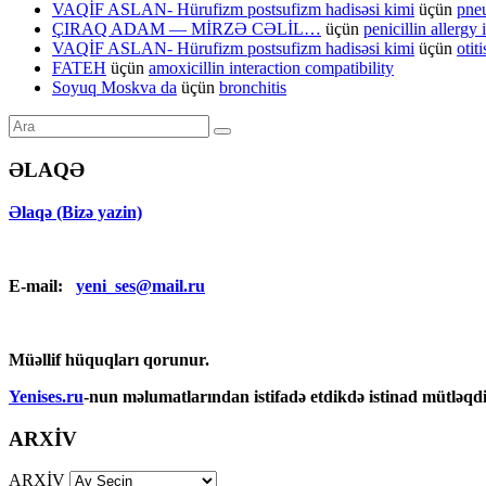
VAQİF ASLAN- Hürufizm postsufizm hadisəsi kimi
üçün
pneu
ÇIRAQ ADAM — MİRZƏ CƏLİL…
üçün
penicillin allergy 
VAQİF ASLAN- Hürufizm postsufizm hadisəsi kimi
üçün
otit
FATEH
üçün
amoxicillin interaction compatibility
Soyuq Moskva da
üçün
bronchitis
ƏLAQƏ
Əlaqə (Bizə yazin)
E-mail:
yeni_ses@mail.ru
Müəllif hüquqları qorunur.
Yenises.ru
-nun məlumatlarından istifadə etdikdə istinad mütləqdi
ARXİV
ARXİV