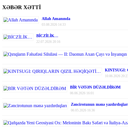
XƏBƏR XƏTTİ
Allah Amanında
03.08.2026 14:33
BİCZİLİK…
22.07.2026 20:16
KINTSUGI:
10.06.2026 20:2
BİR VƏTƏN DÜZƏLDİRƏM
06.06.2026 16:01
Zəncirotunun mənə yazdırdıqlar
06.05.2026 16:36