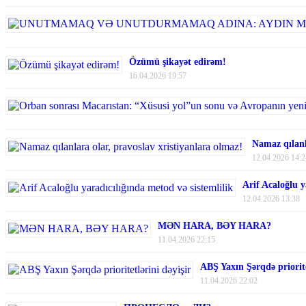
Özümü şikayət edirəm!
16.04.2026 19:57
Namaz qılanl
12.04.2026 14:2
Arif Acaloğlu y
12.04.2026 13:38
MƏN HARA, BƏY HARA?
11.04.2026 22:15
ABŞ Yaxın Şərqdə priorite
11.04.2026 22:02