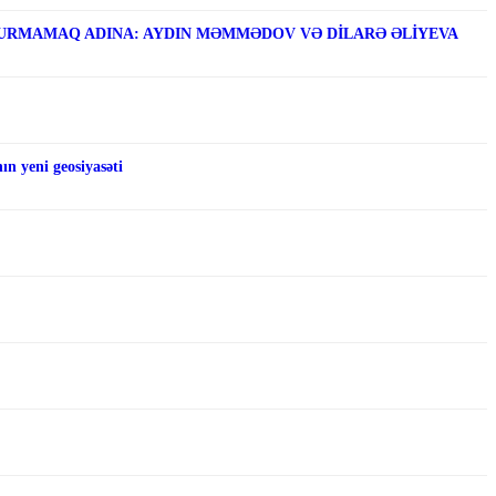
RMAMAQ ADINA: AYDIN MƏMMƏDOV VƏ DİLARƏ ƏLİYEVA
n yeni geosiyasəti