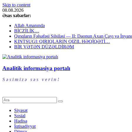
Skip to content
08.08.2026
Əsas xəbərlər:
Allah Amanında
BİCZİLİK…
Qırıqların Fəlsəfəsi Silsiləsi — II: Daonun Axan Çayı və İnyanq
KINTSUGI: QIRIQLARIN QIZIL HƏQİQƏTİ…
BİR VƏTƏN DÜZƏLDİRƏM
Analitik informasiya portalı
S ə s i m i z ə s ə s v e r i n !
Siyasət
Sosial
Hadisə
İqtisadiyyat
Dünya