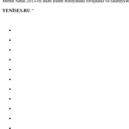
Mehdi Sanai 2013-cü ildən İranın Rusiyadakı fövqəladə və səlahiyyətli 
YENİSES.RU
“