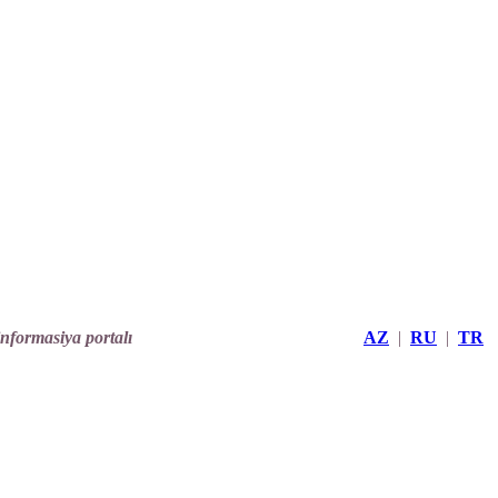
informasiya portalı
AZ
|
RU
|
TR