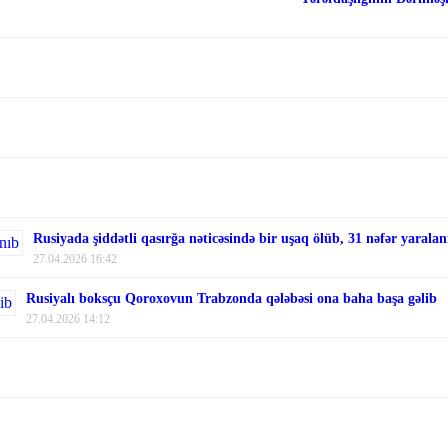
Rusiyada şiddətli qasırğa nəticəsində bir uşaq ölüb, 31 nəfər yaralan
27.04.2026 16:42
Rusiyalı boksçu Qoroxovun Trabzonda qələbəsi ona baha başa gəlib
27.04.2026 14:12