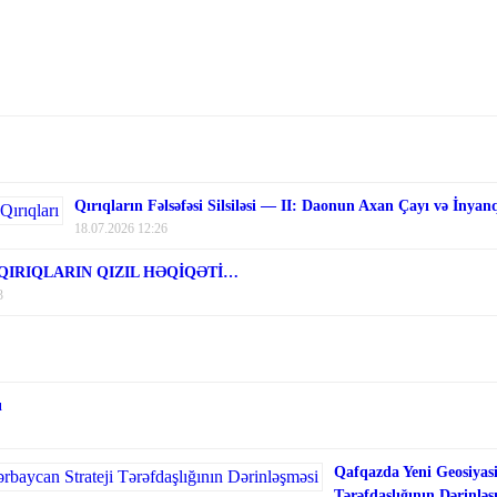
Qırıqların Fəlsəfəsi Silsiləsi — II: Daonun Axan Çayı və İnyan
18.07.2026 12:26
 QIRIQLARIN QIZIL HƏQİQƏTİ…
3
ı
Qafqazda Yeni Geosiyasi
Tərəfdaşlığının Dərinləş