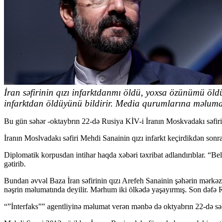
İran səfirinin qızı infarktdanmı öldü, yoxsa özünümü öld
infarktdan öldüyünü bildirir. Media qurumlarına məlumat ö
Bu gün səhər -oktaybrın 22-də Rusiya KİV-i İranın Moskvadakı səfirin
İranın Moslvadakı səfiri Mehdi Sanainin qızı infarkt keçirdikdən son
Diplomatik korpusdan intihar haqda xəbəri təxribat adlandırıblar. “Bel
gətirib.
Bundan əvvəl Baza İran səfirinin qızı Arefeh Sanainin şəhərin mərkəz
nəşrin məlumatında deyilir. Mərhum iki ölkədə yaşayırmış. Son dəfə R
“”İnterfaks”” agentliyinə məlumat verən mənbə də oktyabrın 22-də səhər