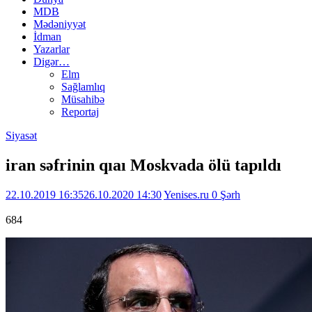
MDB
Mədəniyyət
İdman
Yazarlar
Digər…
Elm
Sağlamlıq
Müsahibə
Reportaj
Siyasət
iran səfrinin qıaı Moskvada ölü tapıldı
22.10.2019 16:35
26.10.2020 14:30
Yenises.ru
0 Şərh
684