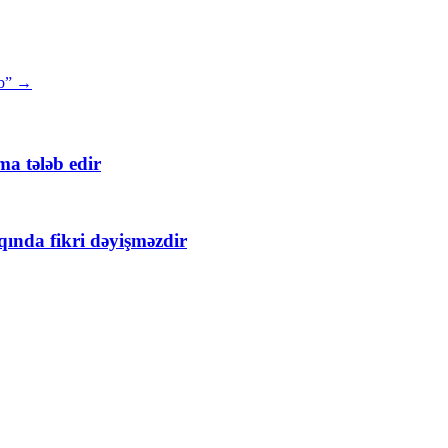
ıb”
→
ma tələb edir
ında fikri dəyişməzdir