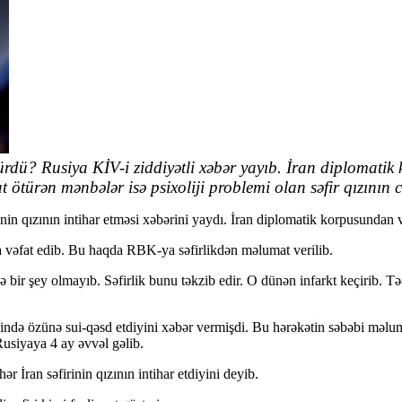
ürdü? Rusiya KİV-i ziddiyətli xəbər yayıb. İran diplomatik
türən mənbələr isə psixoliji problemi olan səfir qızının ca
in qızının intihar etməsi xəbərini yaydı. İran diplomatik korpusundan 
ra vəfat edib. Bu haqda RBK-ya səfirlikdən məlumat verilib.
ə bir şey olmayıb. Səfirlik bunu təkzib edir. O dünən infarkt keçirib. Tə
ində özünə sui-qəsd etdiyini xəbər vermişdi. Bu hərəkətin səbəbi məlu
usiyaya 4 ay əvvəl gəlib.
 İran səfirinin qızının intihar etdiyini deyib.