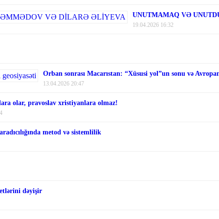
UNUTMAMAQ VƏ UNUTDU
19.04.2026 16:32
Orban sonrası Macarıstan: “Xüsusi yol”un sonu və Avropanı
13.04.2026 20:47
ara olar, pravoslav xristiyanlara olmaz!
4
aradıcılığında metod və sistemlilik
tlərini dəyişir