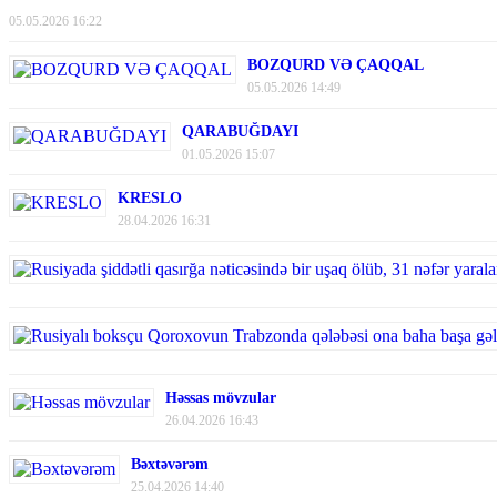
05.05.2026 16:22
BOZQURD VƏ ÇAQQAL
05.05.2026 14:49
QARABUĞDAYI
01.05.2026 15:07
KRESLO
28.04.2026 16:31
Həssas mövzular
26.04.2026 16:43
Bəxtəvərəm
25.04.2026 14:40