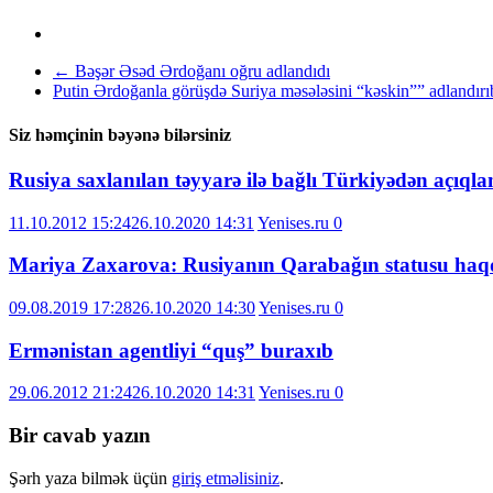
←
Bəşər Əsəd Ərdoğanı oğru adlandıdı
Putin Ərdoğanla görüşdə Suriya məsələsini “kəskin”” adlandır
Siz həmçinin bəyənə bilərsiniz
Rusiya saxlanılan təyyarə ilə bağlı Türkiyədən açıqla
11.10.2012 15:24
26.10.2020 14:31
Yenises.ru
0
Mariya Zaxarova: Rusiyanın Qarabağın statusu haqq
09.08.2019 17:28
26.10.2020 14:30
Yenises.ru
0
Ermənistan agentliyi “quş” buraxıb
29.06.2012 21:24
26.10.2020 14:31
Yenises.ru
0
Bir cavab yazın
Şərh yaza bilmək üçün
giriş etməlisiniz
.