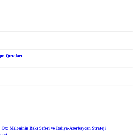
qın Qırıqları
 Ox: Meloninin Bakı Səfəri və İtaliya-Azərbaycan Strateji
məsi