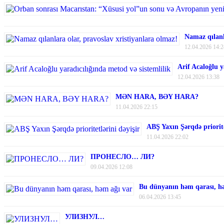
Namaz qılanl
12.04.2026 14:2
Arif Acaloğlu y
12.04.2026 13:38
MƏN HARA, BƏY HARA?
11.04.2026 22:15
ABŞ Yaxın Şərqdə priorite
11.04.2026 22:02
ПРОНЕСЛО… ЛИ?
09.04.2026 12:08
Bu dünyanın həm qarası, h
06.04.2026 13:45
УЛИЗНУЛ…