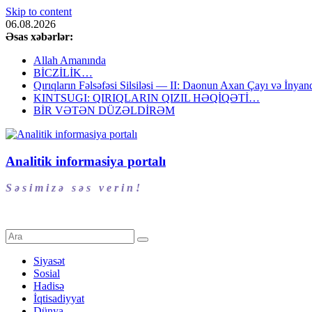
Skip to content
06.08.2026
Əsas xəbərlər:
Allah Amanında
BİCZİLİK…
Qırıqların Fəlsəfəsi Silsiləsi — II: Daonun Axan Çayı və İnyanq
KINTSUGI: QIRIQLARIN QIZIL HƏQİQƏTİ…
BİR VƏTƏN DÜZƏLDİRƏM
Analitik informasiya portalı
S ə s i m i z ə s ə s v e r i n !
Siyasət
Sosial
Hadisə
İqtisadiyyat
Dünya