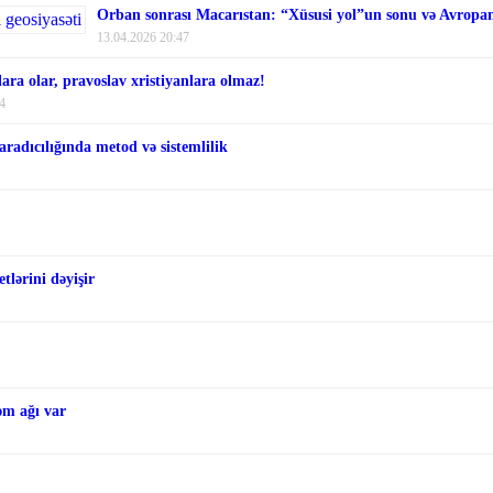
Orban sonrası Macarıstan: “Xüsusi yol”un sonu və Avropanı
13.04.2026 20:47
ara olar, pravoslav xristiyanlara olmaz!
4
aradıcılığında metod və sistemlilik
tlərini dəyişir
əm ağı var