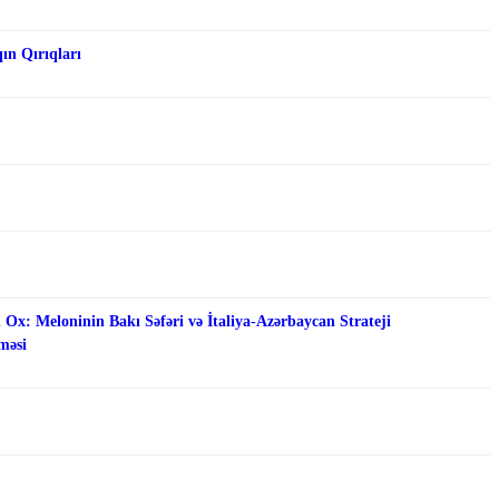
qın Qırıqları
 Ox: Meloninin Bakı Səfəri və İtaliya-Azərbaycan Strateji
məsi