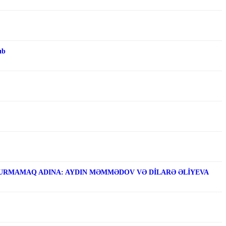
ıb
RMAMAQ ADINA: AYDIN MƏMMƏDOV VƏ DİLARƏ ƏLİYEVA