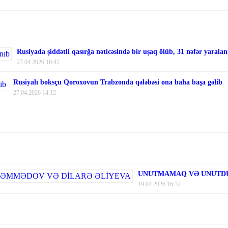
Rusiyada şiddətli qasırğa nəticəsində bir uşaq ölüb, 31 nəfər yaralan
27.04.2026 16:42
Rusiyalı boksçu Qoroxovun Trabzonda qələbəsi ona baha başa gəlib
27.04.2026 14:12
UNUTMAMAQ VƏ UNUTDU
19.04.2026 16:32