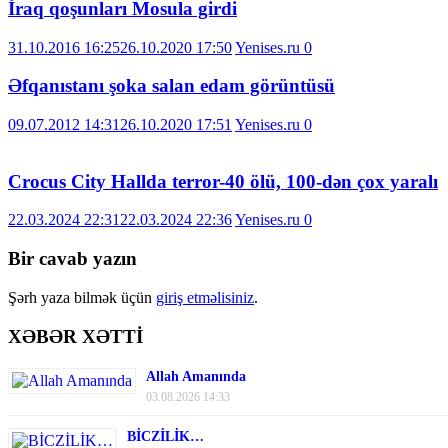
İraq qoşunları Mosula girdi
31.10.2016 16:25
26.10.2020 17:50
Yenises.ru
0
Əfqanıstanı şoka salan edam görüntüsü
09.07.2012 14:31
26.10.2020 17:51
Yenises.ru
0
Crocus City Hallda terror-40 ölü, 100-dən çox yaralı
22.03.2024 22:31
22.03.2024 22:36
Yenises.ru
0
Bir cavab yazın
Şərh yaza bilmək üçün
giriş etməlisiniz
.
XƏBƏR XƏTTİ
Allah Amanında
03.08.2026 14:33
BİCZİLİK…