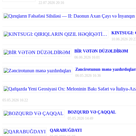
22.07.2026 20:16
KINTSUGI:
10.06.2026 20:2
BİR VƏTƏN DÜZƏLDİRƏM
06.06.2026 16:01
Zəncirotunun mənə yazdırdıqlar
06.05.2026 16:36
05.05.2026 16:22
BOZQURD VƏ ÇAQQAL
05.05.2026 14:49
QARABUĞDAYI