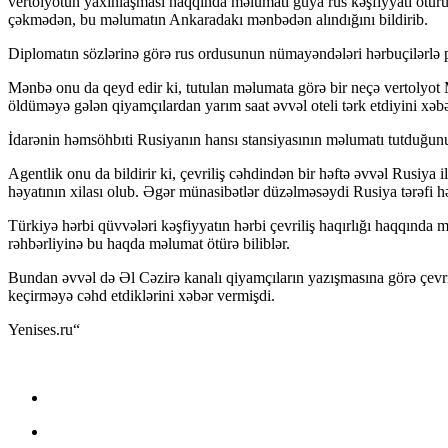
vertolyotun yaxınlaşması haqqında məlumatı guya rus kəşfiyyatı ötürüb.
çəkmədən, bu məlumatın Ankaradakı mənbədən alındığını bildirib.
Diplomatın sözlərinə görə rus ordusunun nümayəndələri hərbuçilərlə pa
Mənbə onu da qeyd edir ki, tutulan məlumata görə bir neçə vertolyot 
öldüməyə gələn qiyamçılardan yarım saat əvvəl oteli tərk etdiyini xəb
İdarənin həmsöhbıti Rusiyanın hansı stansiyasının məlumatı tutduğun
Agentlik onu da bildirir ki, çevriliş cəhdindən bir həftə əvvəl Rusi
həyatının xilası olub. Əgər münasibətlər düzəlməsəydi Rusiya tərəfi h
Türkiyə hərbi qüvvələri kəşfiyyatın hərbi çevriliş haqırlığı haqqında
rəhbərliyinə bu haqda məlumat ötürə biliblər.
Bundan əvvəl də Əl Cəzirə kanalı qiyamçıların yazışmasına görə çevril
keçirməyə cəhd etdiklərini xəbər vermişdi.
Yenises.ru
“