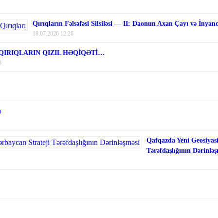
Qırıqların Fəlsəfəsi Silsiləsi — II: Daonun Axan Çayı və İnyan
18.07.2026 12:26
 QIRIQLARIN QIZIL HƏQİQƏTİ…
3
ı
Qafqazda Yeni Geosiyasi
Tərəfdaşlığının Dərinləş