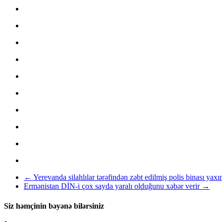
←
Yerevanda silahlılar tərəfindən zəbt edilmiş polis binası yax
Ermənistan DİN-i çox sayda yaralı olduğunu xəbər verir
→
Siz həmçinin bəyənə bilərsiniz