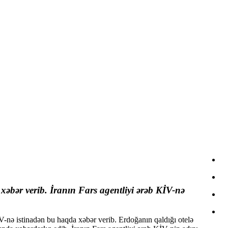
xəbər verib. İranın Fars agentliyi ərəb KİV-nə
İV-nə istinadən bu haqda xəbər verib. Erdoğanın qaldığı otelə