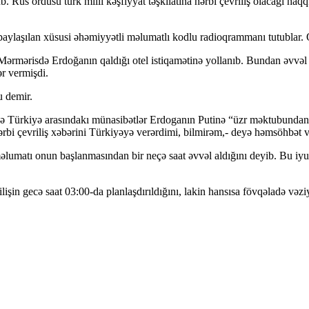
 Rus ordusu türk milli kəşfiyyat təşkilatına hərbi çevriliş olacağı haqq
ylaşılan xüsusi əhəmiyyətli məlumatlı kodlu radioqrammanı tutublar. Onl
Mərmərisdə Erdoğanın qaldığı otel istiqamətinə yollanıb. Bundan əvvəl
ər vermişdi.
u demir.
ya ilə Türkiyə arasındakı münasibətlər Erdoganın Putinə “üzr məktubund
ərbi çevriliş xəbərini Türkiyəyə verərdimi, bilmirəm,- deyə həmsöhbət 
 məlumatı onun başlanmasından bir neçə saat əvvəl aldığını deyib. Bu iy
işin gecə saat 03:00-da planlaşdırıldığını, lakin hansısa fövqəladə vəz