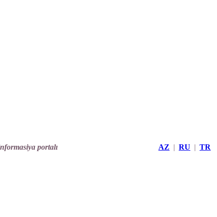
informasiya portalı
AZ
|
RU
|
TR