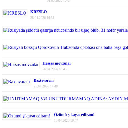
01.05.2026 15:07
KRESLO
28.04.2026 16:31
Həssas mövzular
26.04.2026 16:43
Bəxtəvərəm
25.04.2026 14:40
Özümü şikayət edirəm!
16.04.2026 19:57