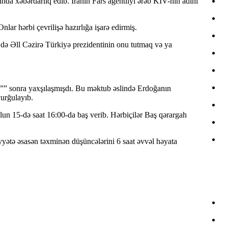
ında xəbərdarlıq edib. İranın Fars agentliyi ərəb KİV-nin adını
ar hərbi çevrilişə hazırlığa işarə edirmiş.
 də Əll Cəzirə Türkiyə prezidentinin onu tutmaq və ya
an”” sonra yaxşılaşmışdı. Bu məktub əslində Erdoğanın
vurğulayıb.
ulun 15-də saat 16:00-da baş verib. Hərbiçilər Baş qərargah
iyyətə əsasən təxminən düşüncələrini 6 saat əvvəl həyata