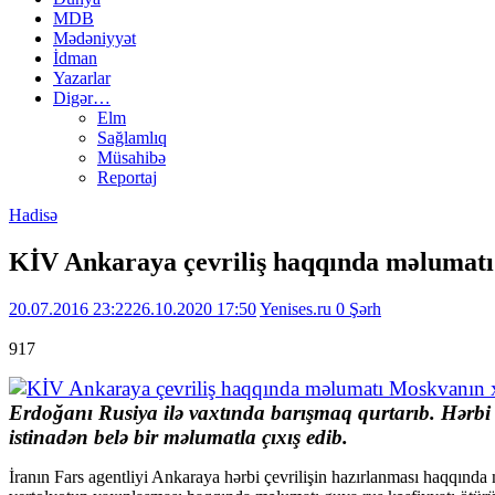
MDB
Mədəniyyət
İdman
Yazarlar
Digər…
Elm
Sağlamlıq
Müsahibə
Reportaj
Hadisə
KİV Ankaraya çevriliş haqqında məlumatı
20.07.2016 23:22
26.10.2020 17:50
Yenises.ru
0 Şərh
917
Erdoğanı Rusiya ilə vaxtında barışmaq qurtarıb. Hərbi ç
istinadən belə bir məlumatla çıxış edib.
İranın Fars agentliyi Ankaraya hərbi çevrilişin hazırlanması haqqında 