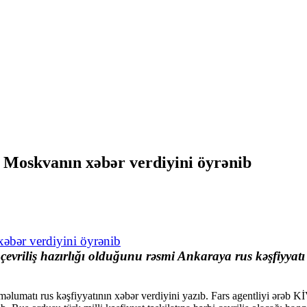
 Moskvanın xəbər verdiyini öyrənib
evriliş hazırlığı olduğunu rəsmi Ankaraya rus kəşfiyyatı 
məlumatı rus kəşfiyyatının xəbər verdiyini yazıb. Fars agentliyi ərəb K