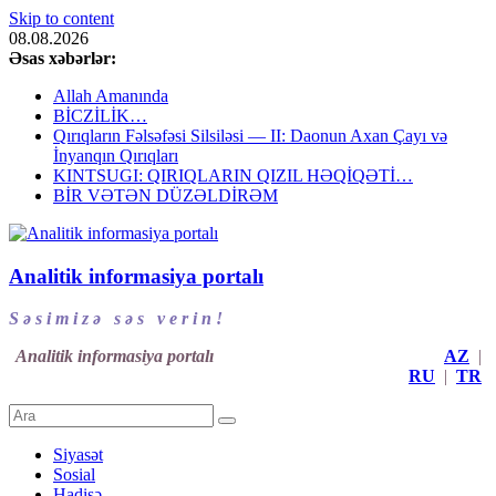
Skip to content
08.08.2026
Əsas xəbərlər:
Allah Amanında
BİCZİLİK…
Qırıqların Fəlsəfəsi Silsiləsi — II: Daonun Axan Çayı və
İnyanqın Qırıqları
KINTSUGI: QIRIQLARIN QIZIL HƏQİQƏTİ…
BİR VƏTƏN DÜZƏLDİRƏM
Analitik informasiya portalı
S ə s i m i z ə s ə s v e r i n !
Analitik informasiya portalı
AZ
|
RU
|
TR
Siyasət
Sosial
Hadisə