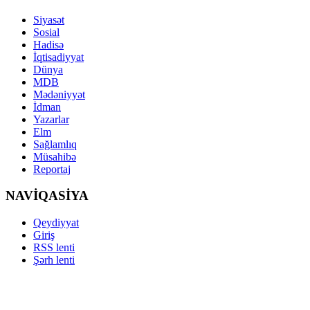
Siyasət
Sosial
Hadisə
İqtisadiyyat
Dünya
MDB
Mədəniyyət
İdman
Yazarlar
Elm
Sağlamlıq
Müsahibə
Reportaj
NAVİQASİYA
Qeydiyyat
Giriş
RSS lenti
Şərh lenti