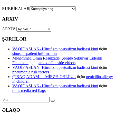
RUBRİKALAR
ARXIV
ARXIV
ŞƏRHLƏR
VAQİF ASLAN- Hürufizm postsufizm hadisəsi kimi
üçün
sinusitis patient information
Məhəmməd Əmin Rəsulzadə: Şərqdə Sekulyar Liderlik
Fenomeni
üçün
amoxicillin side effects
VAQİF ASLAN- Hürufizm postsufizm hadisəsi kimi
üçün
pneumonia risk factors
ÇIRAQ ADAM — MİRZƏ CƏLİL…
üçün
penicillin allergy
in children
VAQİF ASLAN- Hürufizm postsufizm hadisəsi kimi
üçün
otitis media red flags
ƏLAQƏ