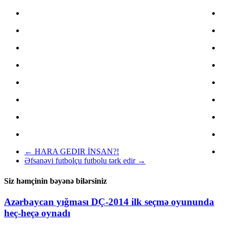
←
HARA GEDIR İNSAN?!
Əfsanəvi futbolçu futbolu tərk edir
→
Siz həmçinin bəyənə bilərsiniz
Azərbaycan yığması DÇ-2014 ilk seçmə oyununda
heç-heçə oynadı