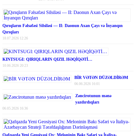
Qırıqların Fəlsəfəsi Silsiləsi — II: Daonun Axan Çayı və İnyanqın
Qırıqları
18.07.2026 12:26
KINTSUGI: QIRIQLARIN QIZIL HƏQİQƏTİ…
10.06.2026 20:23
BİR VƏTƏN DÜZƏLDİRƏM
06.06.2026 16:01
Zəncirotunun mənə
yazdırdıqları
06.05.2026 16:36
Qafqazda Yeni Geosiyasi Ox: Meloninin Bakı Səfəri və İtaliya-