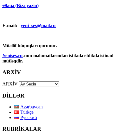
Əlaqə (Bizə yazin)
E-mail:
yeni_ses@mail.ru
Müəllif hüquqları qorunur.
Yenises.ru
-nun məlumatlarından istifadə etdikdə istinad
mütləqdir.
ARXİV
ARXİV
DİLLƏR
Azərbaycan
Türkçe
Русский
RUBRİKALAR