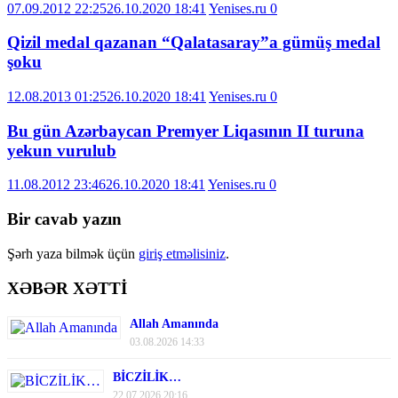
07.09.2012 22:25
26.10.2020 18:41
Yenises.ru
0
Qizil medal qazanan “Qalatasaray”a gümüş medal
şoku
12.08.2013 01:25
26.10.2020 18:41
Yenises.ru
0
Bu gün Azərbaycan Premyer Liqasının II turuna
yekun vurulub
11.08.2012 23:46
26.10.2020 18:41
Yenises.ru
0
Bir cavab yazın
Şərh yaza bilmək üçün
giriş etməlisiniz
.
XƏBƏR XƏTTİ
Allah Amanında
03.08.2026 14:33
BİCZİLİK…
22.07.2026 20:16