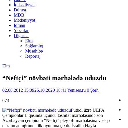
İqtisadiyyat
Dünya
MDB
Mədəniyyət
İdman
Yazarlar
Digər…
Elm
Sağlamlıq
Müsahibə
Reportaj
Elm
“Neftçi” növbəti mərhələdə uduzdu
02.08.2012 15:09
26.10.2020 18:41
Yenises.ru
0 Şərh
673
Futbol üzrə UEFA
Çempionlar Liqasında üçüncü təsnifat mərhələsində son
Azərbaycan çempionu “Neftçi” pley-off mərhələsinə vəsiqə
qazanmaq uğrunda ilk oyununa çıxıb. İsrailin Hayfa