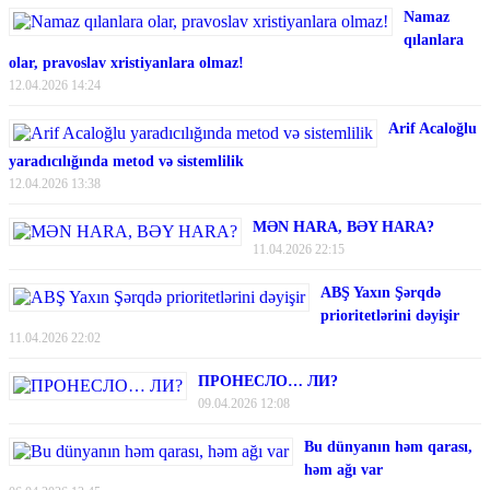
Namaz
qılanlara
olar, pravoslav xristiyanlara olmaz!
12.04.2026 14:24
Arif Acaloğlu
yaradıcılığında metod və sistemlilik
12.04.2026 13:38
MƏN HARA, BƏY HARA?
11.04.2026 22:15
ABŞ Yaxın Şərqdə
prioritetlərini dəyişir
11.04.2026 22:02
ПРОНЕСЛО… ЛИ?
09.04.2026 12:08
Bu dünyanın həm qarası,
həm ağı var