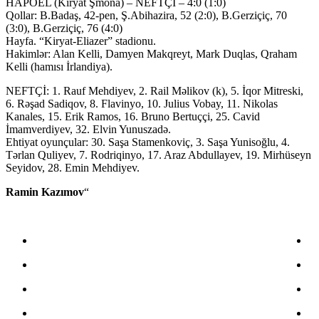
HAPOEL (Kiryat Şmona) – NEFTÇİ – 4:0 (1:0)
Qollar: B.Badaş, 42-pen, Ş.Abihazira, 52 (2:0), B.Gerziçiç, 70
(3:0), B.Gerziçiç, 76 (4:0)
Hayfa. “Kiryat-Eliazer” stadionu.
Hakimlər: Alan Kelli, Damyen Makqreyt, Mark Duqlas, Qraham
Kelli (hamısı İrlandiya).
NEFTÇİ: 1. Rauf Mehdiyev, 2. Rail Məlikov (k), 5. İqor Mitreski,
6. Rəşad Sadiqov, 8. Flavinyo, 10. Julius Vobay, 11. Nikolas
Kanales, 15. Erik Ramos, 16. Bruno Bertuççi, 25. Cavid
İmamverdiyev, 32. Elvin Yunuszadə.
Ehtiyat oyunçular: 30. Saşa Stamenkoviç, 3. Saşa Yunisoğlu, 4.
Tərlan Quliyev, 7. Rodriqinyo, 17. Araz Abdullayev, 19. Mirhüseyn
Seyidov, 28. Emin Mehdiyev.
Ramin Kazımov
“