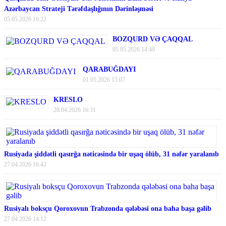
Azərbaycan Strateji Tərəfdaşlığının Dərinləşməsi
05.05.2026 16:22
BOZQURD VƏ ÇAQQAL
05.05.2026 14:49
QARABUĞDAYI
01.05.2026 15:07
KRESLO
28.04.2026 16:31
Rusiyada şiddətli qasırğa nəticəsində bir uşaq ölüb, 31 nəfər yaralanıb
27.04.2026 16:42
Rusiyalı boksçu Qoroxovun Trabzonda qələbəsi ona baha başa gəlib
27.04.2026 14:12