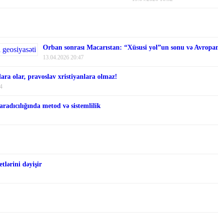
Orban sonrası Macarıstan: “Xüsusi yol”un sonu və Avropanı
13.04.2026 20:47
ara olar, pravoslav xristiyanlara olmaz!
4
aradıcılığında metod və sistemlilik
tlərini dəyişir