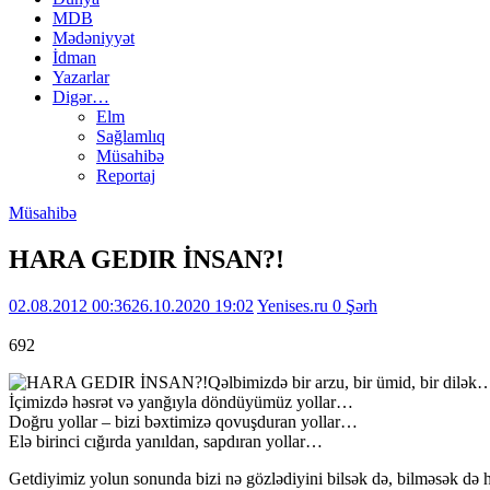
MDB
Mədəniyyət
İdman
Yazarlar
Digər…
Elm
Sağlamlıq
Müsahibə
Reportaj
Müsahibə
HARA GEDIR İNSAN?!
02.08.2012 00:36
26.10.2020 19:02
Yenises.ru
0 Şərh
692
Qəlbimizdə bir arzu, bir ümid, bir dilə
İçimizdə həsrət və yanğıyla döndüyümüz yollar…
Doğru yollar – bizi bəxtimizə qovuşduran yollar…
Elə birinci cığırda yanıldan, sapdıran yollar…
Getdiyimiz yolun sonunda bizi nə gözlədiyini bilsək də, bilməsək də