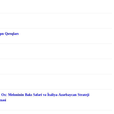
qın Qırıqları
 Ox: Meloninin Bakı Səfəri və İtaliya-Azərbaycan Strateji
məsi