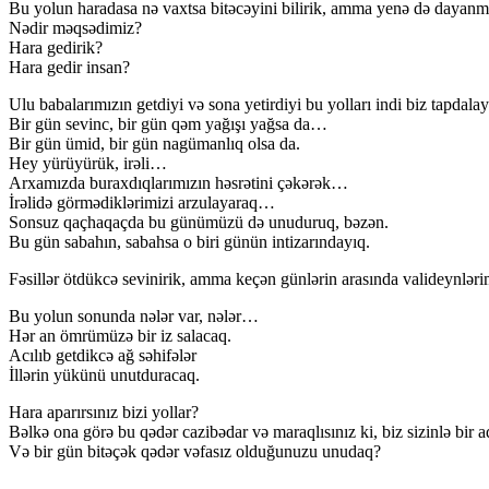
Bu yolun haradasa nə vaxtsa bitəcəyini bilirik, amma yenə də dayanmı
Nədir məqsədimiz?
Hara gedirik?
Hara gedir insan?
Ulu babalarımızın getdiyi və sona yetirdiyi bu yolları indi biz tapdala
Bir gün sevinc, bir gün qəm yağışı yağsa da…
Bir gün ümid, bir gün nagümanlıq olsa da.
Hey yürüyürük, irəli…
Arxamızda buraxdıqlarımızın həsrətini çəkərək…
İrəlidə görmədiklərimizi arzulayaraq…
Sonsuz qaçhaqaçda bu günümüzü də unuduruq, bəzən.
Bu gün sabahın, sabahsa o biri günün intizarındayıq.
Fəsillər ötdükcə sevinirik, amma keçən günlərin arasında valideynlə
Bu yolun sonunda nələr var, nələr…
Hər an ömrümüzə bir iz salacaq.
Acılıb getdikcə ağ səhifələr
İllərin yükünü unutduracaq.
Hara aparırsınız bizi yollar?
Bəlkə ona görə bu qədər cazibədar və maraqlısınız ki, biz sizinlə bir
Və bir gün bitəçək qədər vəfasız olduğunuzu unudaq?