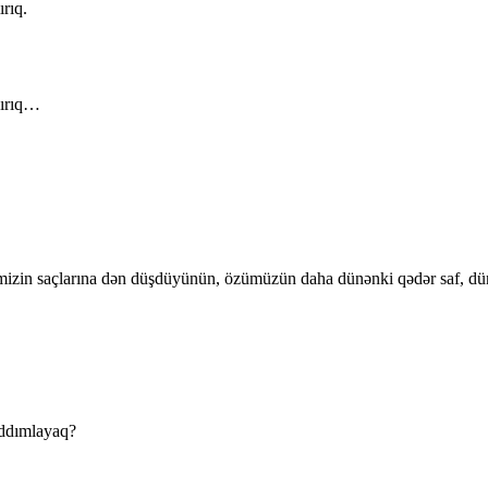
rıq.
yırıq…
rimizin saçlarına dən düşdüyünün, özümüzün daha dünənki qədər saf, dü
 addımlayaq?