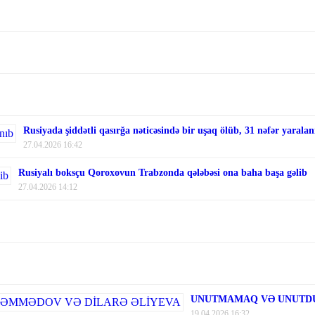
Rusiyada şiddətli qasırğa nəticəsində bir uşaq ölüb, 31 nəfər yaralan
27.04.2026 16:42
Rusiyalı boksçu Qoroxovun Trabzonda qələbəsi ona baha başa gəlib
27.04.2026 14:12
UNUTMAMAQ VƏ UNUTDU
19.04.2026 16:32