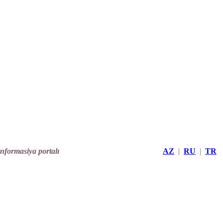
informasiya portalı
AZ
|
RU
|
TR