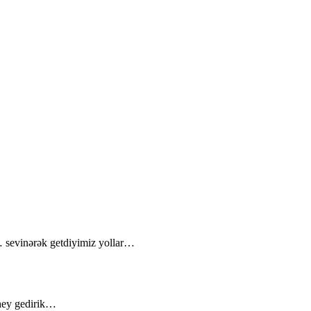
k… sevinərək getdiyimiz yollar…
 hey gedirik…