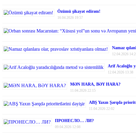
Özümü şikayət edirəm!
16.04.2026 19:57
Namaz qılanl
12.04.2026 14:2
Arif Acaloğlu y
12.04.2026 13:38
MƏN HARA, BƏY HARA?
11.04.2026 22:15
ABŞ Yaxın Şərqdə priorite
11.04.2026 22:02
ПРОНЕСЛО… ЛИ?
09.04.2026 12:08