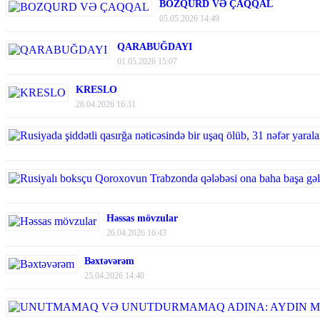
BOZQURD VƏ ÇAQQAL
05.05.2026 14:49
QARABUĞDAYI
01.05.2026 15:07
KRESLO
28.04.2026 16:31
Həssas mövzular
26.04.2026 16:43
Bəxtəvərəm
25.04.2026 14:40