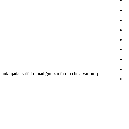
nənki qədər şəffaf olmadığımızın fərqinə belə varmırıq…