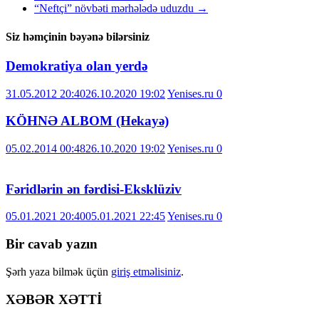
“Neftçi” növbəti mərhələdə uduzdu
→
Siz həmçinin bəyənə bilərsiniz
Demokratiya olan yerdə
31.05.2012 20:40
26.10.2020 19:02
Yenises.ru
0
KÖHNƏ ALBOM (Hekayə)
05.02.2014 00:48
26.10.2020 19:02
Yenises.ru
0
Fəridlərin ən fərdisi-Eksklüziv
05.01.2021 20:40
05.01.2021 22:45
Yenises.ru
0
Bir cavab yazın
Şərh yaza bilmək üçün
giriş etməlisiniz
.
XƏBƏR XƏTTİ