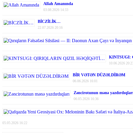
Allah Amanında
03.08.2026 14:33
BİCZİLİK…
22.07.2026 20:16
KINTSUGI:
10.06.2026 20:2
BİR VƏTƏN DÜZƏLDİRƏM
06.06.2026 16:01
Zəncirotunun mənə yazdırdıqlar
06.05.2026 16:36
05.05.2026 16:22