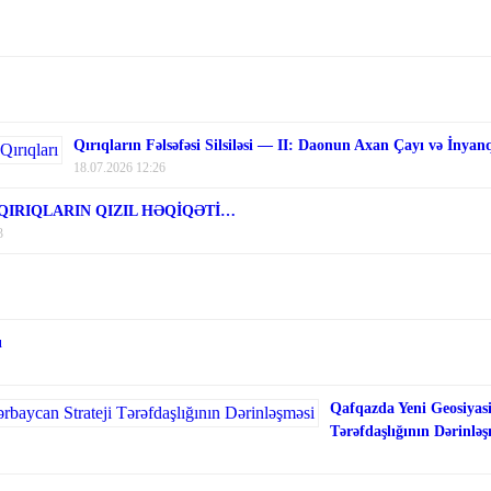
Qırıqların Fəlsəfəsi Silsiləsi — II: Daonun Axan Çayı və İnyan
18.07.2026 12:26
 QIRIQLARIN QIZIL HƏQİQƏTİ…
3
ı
Qafqazda Yeni Geosiyasi
Tərəfdaşlığının Dərinləş