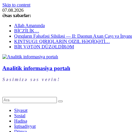
Skip to content
07.08.2026
Əsas xəbərlər:
Allah Amanında
BİCZİLİK…
Qırıqların Fəlsəfəsi Silsiləsi — II: Daonun Axan Çayı və İnyanq
KINTSUGI: QIRIQLARIN QIZIL HƏQİQƏTİ…
BİR VƏTƏN DÜZƏLDİRƏM
Analitik informasiya portalı
S ə s i m i z ə s ə s v e r i n !
Siyasət
Sosial
Hadisə
İqtisadiyyat
Dünya