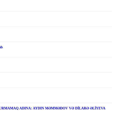
ıb
RMAMAQ ADINA: AYDIN MƏMMƏDOV VƏ DİLARƏ ƏLİYEVA