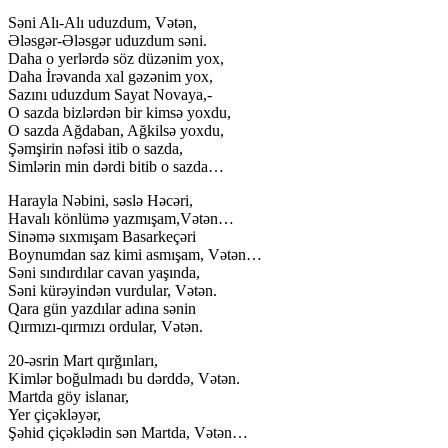
Səni Alı-Alı uduzdum, Vətən,
Ələsgər-Ələsgər uduzdum səni.
Daha o yerlərdə söz düzənim yox,
Daha İrəvanda xal gəzənim yox,
Sazını uduzdum Sayat Novaya,-
O sazda bizlərdən bir kimsə yoxdu,
O sazda Ağdaban, Ağkilsə yoxdu,
Şəmşirin nəfəsi itib o sazda,
Simlərin min dərdi bitib o sazda…
Harayla Nəbini, səslə Həcəri,
Havalı könlümə yazmışam,Vətən…
Sinəmə sıxmışam Basarkeçəri
Boynumdan saz kimi asmışam, Vətən…
Səni sındırdılar cavan yaşında,
Səni kürəyindən vurdular, Vətən.
Qara gün yazdılar adına sənin
Qırmızı-qırmızı ordular, Vətən.
20-əsrin Mart qırğınları,
Kimlər boğulmadı bu dərddə, Vətən.
Martda göy islanar,
Yer çiçəkləyər,
Şəhid çiçəklədin sən Martda, Vətən…