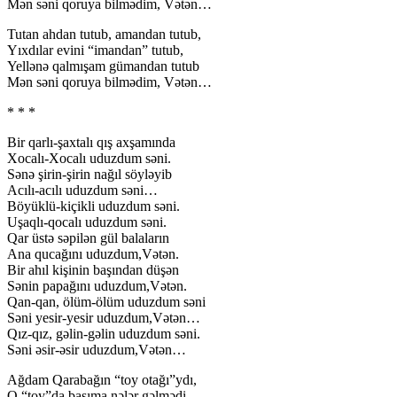
Mən səni qoruya bilmədim, Vətən…
Tutan ahdan tutub, amandan tutub,
Yıxdılar evini “imandan” tutub,
Yellənə qalmışam gümandan tutub
Mən səni qoruya bilmədim, Vətən…
* * *
Bir qarlı-şaxtalı qış axşamında
Xocalı-Xocalı uduzdum səni.
Sənə şirin-şirin nağıl söyləyib
Acılı-acılı uduzdum səni…
Böyüklü-kiçikli uduzdum səni.
Uşaqlı-qocalı uduzdum səni.
Qar üstə səpilən gül balaların
Ana qucağını uduzdum,Vətən.
Bir ahıl kişinin başından düşən
Sənin papağını uduzdum,Vətən.
Qan-qan, ölüm-ölüm uduzdum səni
Səni yesir-yesir uduzdum,Vətən…
Qız-qız, gəlin-gəlin uduzdum səni.
Səni əsir-əsir uduzdum,Vətən…
Ağdam Qarabağın “toy otağı”ydı,
O “toy”da başıma nələr gəlmədi,