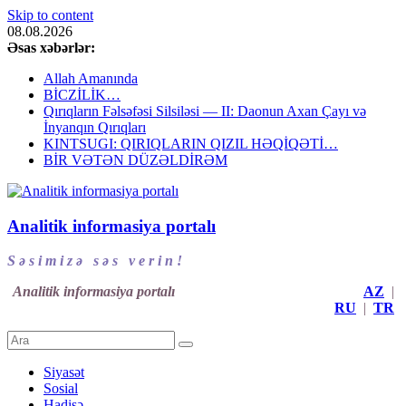
Skip to content
08.08.2026
Əsas xəbərlər:
Allah Amanında
BİCZİLİK…
Qırıqların Fəlsəfəsi Silsiləsi — II: Daonun Axan Çayı və
İnyanqın Qırıqları
KINTSUGI: QIRIQLARIN QIZIL HƏQİQƏTİ…
BİR VƏTƏN DÜZƏLDİRƏM
Analitik informasiya portalı
S ə s i m i z ə s ə s v e r i n !
Analitik informasiya portalı
AZ
|
RU
|
TR
Siyasət
Sosial
Hadisə