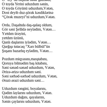
O toyda Yerini uduzdum sənin,
O toyda Göyünü uduzdum,Vətən,
Dost deyib duz-şörək kəsdiklərinə
“Çörək muzeyi”ni uduzdum,Vətən.
Orda, Daşaltıda daş-qalaq oldum,
Gör səni Şellidə neylədim, Vətən…
Yırtdım ürəyini,
yırtdım üzünü,
Qanlı daşlarını iylədim, Vətən…
Qarğışı tutacaq “Xarı bülbül”ün
Şuşanı bazarlıq eylədim, Vətən…
Pozdum miqyasını,masştabını,
Qoruya bilmədim baş kitabını,
Səni sənəd-sənəd uduzdum, Vətən,
Ərizə-ərizə uduzdum səni.
Səni sərhəd-sərhəd uduzdum, Vətən,
Ərazi-ərazi uduzdum səni…
Uduzdum rəngini, boyalarını,
Qədim laylarını uduzdum, Vətən.
Uduzdum dağını, qayalarını,
Sənin çaylarını uduzdum, Vətən.