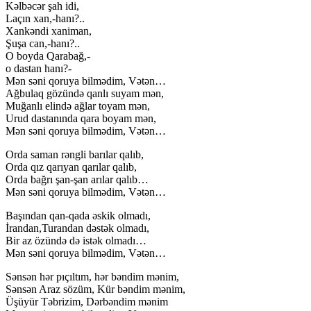
Kəlbəcər şah idi,
Laçın xan,-hanı?..
Xankəndi xaniman,
Şuşa can,-hanı?..
O boyda Qarabağ,-
o dastan hanı?-
Mən səni qoruya bilmədim, Vətən…
Ağbulaq gözündə qanlı suyam mən,
Muğanlı elində ağlar toyam mən,
Urud dastanında qara boyam mən,
Mən səni qoruya bilmədim, Vətən…
Orda saman rəngli barılar qalıb,
Orda qız qarıyan qarılar qalıb,
Orda bağrı şan-şan arılar qalıb…
Mən səni qoruya bilmədim, Vətən…
Başından qan-qada əskik olmadı,
İrandan,Turandan dəstək olmadı,
Bir az özündə də istək olmadı…
Mən səni qoruya bilmədim, Vətən…
Sənsən hər pıçıltım, hər bəndim mənim,
Sənsən Araz sözüm, Kür bəndim mənim,
Üşüyür Təbrizim, Dərbəndim mənim