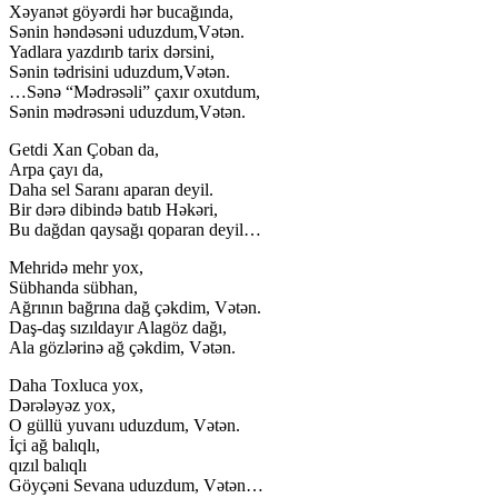
Xəyanət göyərdi hər bucağında,
Sənin həndəsəni uduzdum,Vətən.
Yadlara yazdırıb tarix dərsini,
Sənin tədrisini uduzdum,Vətən.
…Sənə “Mədrəsəli” çaxır oxutdum,
Sənin mədrəsəni uduzdum,Vətən.
Getdi Xan Çoban da,
Arpa çayı da,
Daha sel Saranı aparan deyil.
Bir dərə dibində batıb Həkəri,
Bu dağdan qaysağı qoparan deyil…
Mehridə mehr yox,
Sübhanda sübhan,
Ağrının bağrına dağ çəkdim, Vətən.
Daş-daş sızıldayır Alagöz dağı,
Ala gözlərinə ağ çəkdim, Vətən.
Daha Toxluca yox,
Dərələyəz yox,
O güllü yuvanı uduzdum, Vətən.
İçi ağ balıqlı,
qızıl balıqlı
Göyçəni Sevana uduzdum, Vətən…