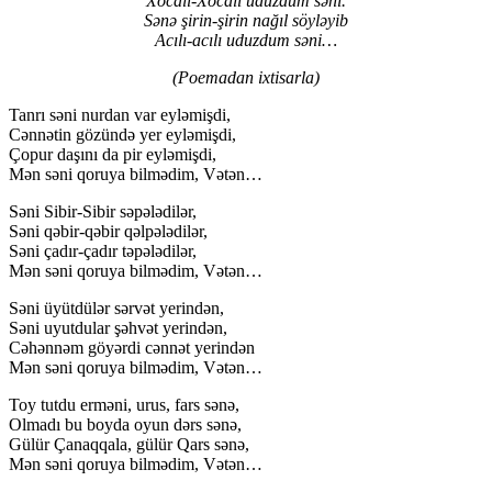
Xocalı-Xocalı uduzdum səni.
Sənə şirin-şirin nağıl söyləyib
Acılı-acılı uduzdum səni…
(Poemadan ixtisarla)
Tanrı səni nurdan var eyləmişdi,
Cənnətin gözündə yer eyləmişdi,
Çopur daşını da pir eyləmişdi,
Mən səni qoruya bilmədim, Vətən…
Səni Sibir-Sibir səpələdilər,
Səni qəbir-qəbir qəlpələdilər,
Səni çadır-çadır təpələdilər,
Mən səni qoruya bilmədim, Vətən…
Səni üyütdülər sərvət yerindən,
Səni uyutdular şəhvət yerindən,
Cəhənnəm göyərdi cənnət yerindən
Mən səni qoruya bilmədim, Vətən…
Toy tutdu erməni, urus, fars sənə,
Olmadı bu boyda oyun dərs sənə,
Gülür Çanaqqala, gülür Qars sənə,
Mən səni qoruya bilmədim, Vətən…