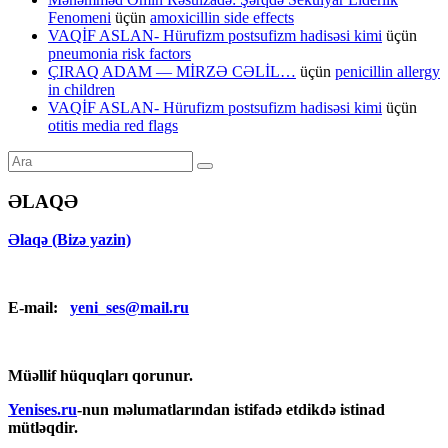
Fenomeni
üçün
amoxicillin side effects
VAQİF ASLAN- Hürufizm postsufizm hadisəsi kimi
üçün
pneumonia risk factors
ÇIRAQ ADAM — MİRZƏ CƏLİL…
üçün
penicillin allergy
in children
VAQİF ASLAN- Hürufizm postsufizm hadisəsi kimi
üçün
otitis media red flags
ƏLAQƏ
Əlaqə (Bizə yazin)
E-mail:
yeni_ses@mail.ru
Müəllif hüquqları qorunur.
Yenises.ru
-nun məlumatlarından istifadə etdikdə istinad
mütləqdir.