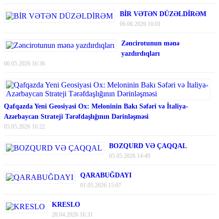
BİR VƏTƏN DÜZƏLDİRƏM
06.06.2026 16:01
Zəncirotunun mənə
yazdırdıqları
06.05.2026 16:36
Qafqazda Yeni Geosiyasi Ox: Meloninin Bakı Səfəri və İtaliya-
Azərbaycan Strateji Tərəfdaşlığının Dərinləşməsi
05.05.2026 16:22
BOZQURD VƏ ÇAQQAL
05.05.2026 14:49
QARABUĞDAYI
01.05.2026 15:07
KRESLO
28.04.2026 16:31