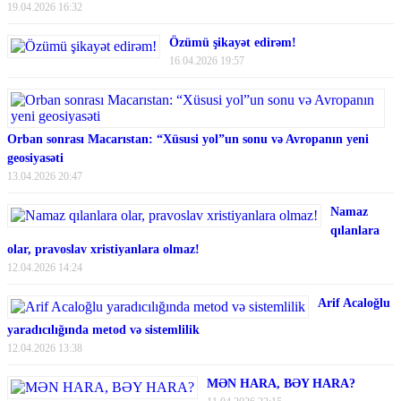
19.04.2026 16:32
Özümü şikayət edirəm!
16.04.2026 19:57
Orban sonrası Macarıstan: “Xüsusi yol”un sonu və Avropanın yeni
geosiyasəti
13.04.2026 20:47
Namaz
qılanlara
olar, pravoslav xristiyanlara olmaz!
12.04.2026 14:24
Arif Acaloğlu
yaradıcılığında metod və sistemlilik
12.04.2026 13:38
MƏN HARA, BƏY HARA?