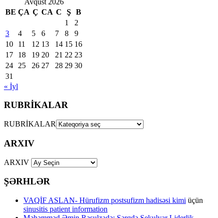
Avqust 2026
BE
ÇA
Ç
CA
C
Ş
B
1
2
3
4
5
6
7
8
9
10
11
12
13
14
15
16
17
18
19
20
21
22
23
24
25
26
27
28
29
30
31
« İyl
RUBRİKALAR
RUBRİKALAR
ARXIV
ARXIV
ŞƏRHLƏR
VAQİF ASLAN- Hürufizm postsufizm hadisəsi kimi
üçün
sinusitis patient information
Məhəmməd Əmin Rəsulzadə: Şərqdə Sekulyar Liderlik