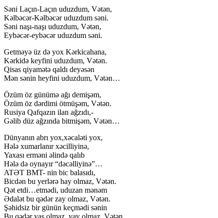
Səni Laçın-Laçın uduzdum, Vətən,
Kəlbəcər-Kəlbəcər uduzdum səni.
Səni naşı-naşı uduzdum, Vətən,
Eybəcər-eybəcər uduzdum səni.
Getməyə üz də yox Kərkicahana,
Kərkidə keyfini uduzdum, Vətən.
Qisas qiyamətə qaldı deyəsən
Mən sənin heyfini uduzdum, Vətən…
Özüm öz günümə ağı demişəm,
Özüm öz dərdimi ötmüşəm, Vətən.
Rusiya Qafqazın ilan ağzıdı,-
Gəlib düz ağzında bitmişəm, Vətən…
Dünyanın abrı yox,xəcaləti yox,
Hələ xumarlanır xəcilliyinə,
Yaxası erməni əlində qalıb
Hələ də oynayır “dəcəlliyinə”…
ATƏT BMT- nin bic balasıdı,
Bicdən bu yerlərə hay olmaz, Vətən.
Qət etdi…etmədi, uduzan mənəm
Ədalət bu qədər zay olmaz, Vətən.
Şəhidsiz bir günün keçmədi sənin
Bu qədər yas olmaz, vay olmaz, Vətən…