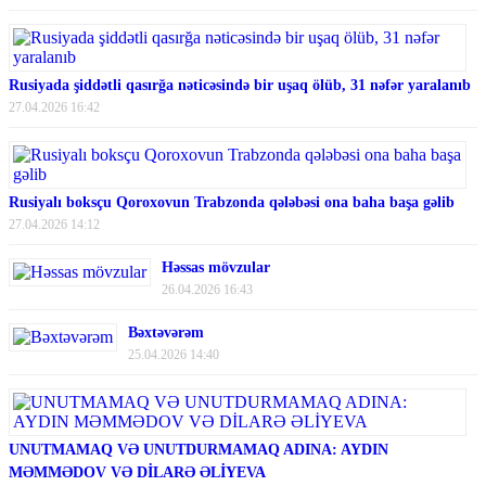
Rusiyada şiddətli qasırğa nəticəsində bir uşaq ölüb, 31 nəfər yaralanıb
27.04.2026 16:42
Rusiyalı boksçu Qoroxovun Trabzonda qələbəsi ona baha başa gəlib
27.04.2026 14:12
Həssas mövzular
26.04.2026 16:43
Bəxtəvərəm
25.04.2026 14:40
UNUTMAMAQ VƏ UNUTDURMAMAQ ADINA: AYDIN
MƏMMƏDOV VƏ DİLARƏ ƏLİYEVA