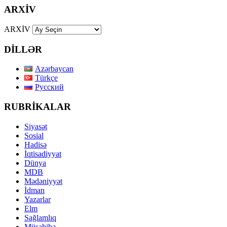
ARXİV
ARXİV
DİLLƏR
Azərbaycan
Türkçe
Русский
RUBRİKALAR
Siyasət
Sosial
Hadisə
İqtisadiyyat
Dünya
MDB
Mədəniyyət
İdman
Yazarlar
Elm
Sağlamlıq
Müsahibə