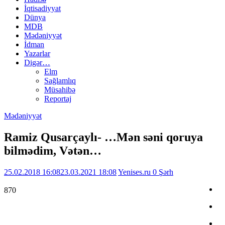
İqtisadiyyat
Dünya
MDB
Mədəniyyət
İdman
Yazarlar
Digər…
Elm
Sağlamlıq
Müsahibə
Reportaj
Mədəniyyət
Ramiz Qusarçaylı- …Mən səni qoruya
bilmədim, Vətən…
25.02.2018 16:08
23.03.2021 18:08
Yenises.ru
0 Şərh
870