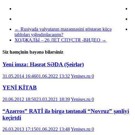
←
Rusiyada valyutanın məzənnəsini göstərən küçə
tabloları yığışdırılacaqmı?
ХОДЖАЛЫ – 26 ЛЕТ СПУСТЯ -ВИДЕО
→
Siz həmçinin bəyənə bilərsiniz
Yeni imza: Həsrət SƏDA (Şeirlər)
31.05.2014 16:46
01.06.2022 13:32
Yenises.ru
0
YENİ KİTAB
20.06.2012 18:50
23.03.2021 18:39
Yenises.ru
0
“Azərros” RATİ ilə birgə təntənəli “Novruz” şənliyi
keçirtdi
26.03.2013 17:15
01.06.2022 13:48
Yenises.ru
0