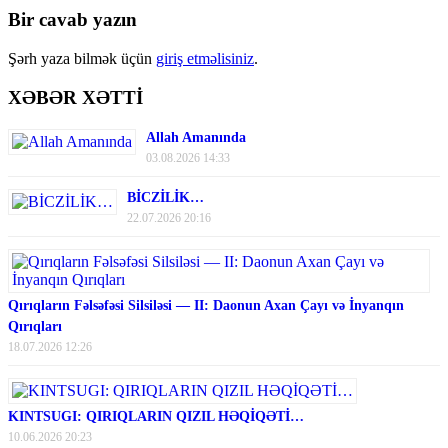
Bir cavab yazın
Şərh yaza bilmək üçün
giriş etməlisiniz
.
XƏBƏR XƏTTİ
Allah Amanında
03.08.2026 14:33
BİCZİLİK…
22.07.2026 20:16
Qırıqların Fəlsəfəsi Silsiləsi — II: Daonun Axan Çayı və İnyanqın
Qırıqları
18.07.2026 12:26
KINTSUGI: QIRIQLARIN QIZIL HƏQİQƏTİ…
10.06.2026 20:23