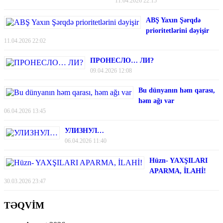
11.04.2026 22:15
ABŞ Yaxın Şərqdə
prioritetlərini dəyişir
11.04.2026 22:02
ПРОНЕСЛО… ЛИ?
09.04.2026 12:08
Bu dünyanın həm qarası,
həm ağı var
06.04.2026 13:45
УЛИЗНУЛ…
06.04.2026 11:40
Hüzn- YAXŞILARI
APARMA, İLAHİ!
30.03.2026 23:47
TƏQVİM