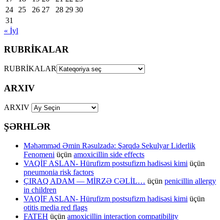
24
25
26
27
28
29
30
31
« İyl
RUBRİKALAR
RUBRİKALAR
ARXIV
ARXIV
ŞƏRHLƏR
Məhəmməd Əmin Rəsulzadə: Şərqdə Sekulyar Liderlik
Fenomeni
üçün
amoxicillin side effects
VAQİF ASLAN- Hürufizm postsufizm hadisəsi kimi
üçün
pneumonia risk factors
ÇIRAQ ADAM — MİRZƏ CƏLİL…
üçün
penicillin allergy
in children
VAQİF ASLAN- Hürufizm postsufizm hadisəsi kimi
üçün
otitis media red flags
FATEH
üçün
amoxicillin interaction compatibility