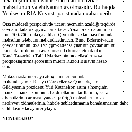
belə düşünməyə vadar edən ötən il covdar
məhsulunun və ehtiyatının az olmasıdır. Bu haqda
Yenises.ru RİA Novosti-yə istinadən xəbər verib.
Qısa müddətli perspektivdə ticarət həcminin azaldığı təqdirdə
covdarın tədarük qiymətləri artacaq. Yaxın aylarda onun bir
tonu 500-700 rubla çata bilər. Qiymətin saxlanması fonunda
məhsulun tələbatını məhdudlaşdıracaq. Buna Belarusiyadan
çovdar ununun idxalı və çğrək istehsalçılarının çovdar ununu
ikinci dərəcəli un ilə əvəzləməsi ilə kömək etmək olar “.
Kənd Təsərrüfatı Təhlil Mərkəzinin modelləşdirmə və
proqnozlaşdırma şöbəsinin müdiri Rudolf Bulavin hesab
edir.
Mütəxəssislərin ortaya atdığı amillər bununla
məhdudlaşdmır. Rusiya Çörəkçilər və Qənnadıçılar
Gildiyasının prezidenti Yuri Katznelson artım a həmçinin
mənzil- mənzil-kommunal xidmətlərinin tariflərinin, icarə
qiymətlərinin artması, yanacaq-sürtgü məhsullarının və
nəqliyyat xidmətlərinin, habelə qablaşdırmanın bahalaşmasının daha
ciddi təsir edəcəyini söyləyir.
YENİSES.RU
“