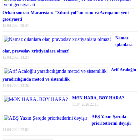
Orban sonrası Macarıstan: “Xüsusi yol”un sonu və Avropanın yeni
geosiyasəti
13.04.2026 20:47
Namaz
qılanlara
olar, pravoslav xristiyanlara olmaz!
12.04.2026 14:24
Arif Acaloğlu
yaradıcılığında metod və sistemlilik
12.04.2026 13:38
MƏN HARA, BƏY HARA?
11.04.2026 22:15
ABŞ Yaxın Şərqdə
prioritetlərini dəyişir
11.04.2026 22:02