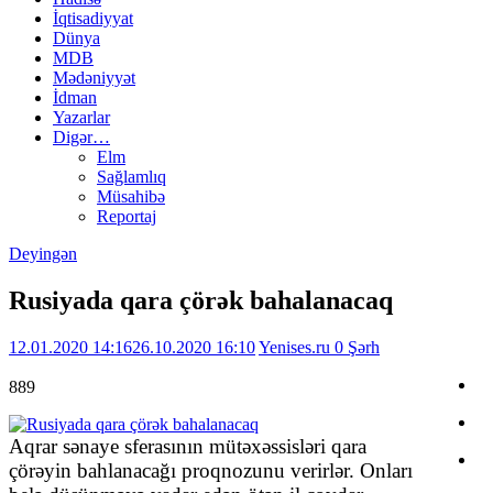
İqtisadiyyat
Dünya
MDB
Mədəniyyət
İdman
Yazarlar
Digər…
Elm
Sağlamlıq
Müsahibə
Reportaj
Deyingən
Rusiyada qara çörək bahalanacaq
12.01.2020 14:16
26.10.2020 16:10
Yenises.ru
0 Şərh
889
Aqrar sənaye sferasının mütəxəssisləri qara
çörəyin bahlanacağı proqnozunu verirlər. Onları