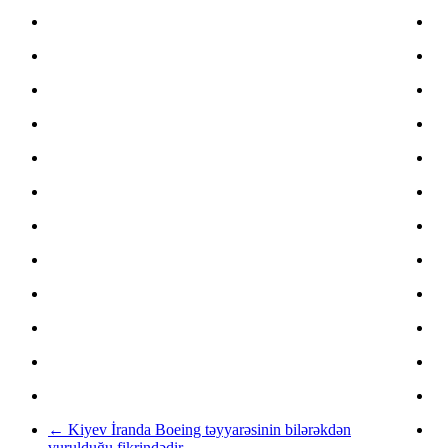
←
Kiyev İranda Boeing təyyarəsinin bilərəkdən
vurulduğu fikrindədir