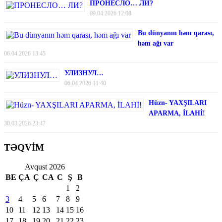
ПРОНЕСЛО… ЛИ?
09.04.2026 12:08
Bu dünyanın həm qarası,
həm ağı var
06.04.2026 13:45
УЛИЗНУЛ…
06.04.2026 11:40
Hüzn- YAXŞILARI
APARMA, İLAHİ!
30.03.2026 23:47
TƏQVİM
Avqust 2026
BE
ÇA
Ç
CA
C
Ş
B
1
2
3
4
5
6
7
8
9
10
11
12
13
14
15
16
17
18
19
20
21
22
23