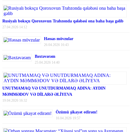
Rusiyalı boksçu Qoroxovun Trabzonda qələbəsi ona baha başa gəlib
27.04.2026 14:12
Həssas mövzular
26.04.2026 16:43
Bəxtəvərəm
25.04.2026 14:40
UNUTMAMAQ VƏ UNUTDURMAMAQ ADINA: AYDIN
MƏMMƏDOV VƏ DİLARƏ ƏLİYEVA
19.04.2026 16:32
Özümü şikayət edirəm!
16.04.2026 19:57