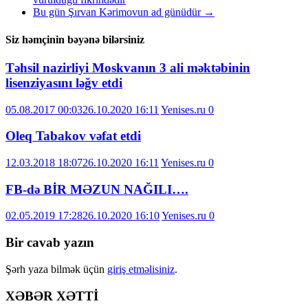
Bu gün Şırvan Kərimovun ad günüdür
→
Siz həmçinin bəyənə bilərsiniz
Təhsil nazirliyi Moskvanın 3 ali məktəbinin
lisenziyasını ləğv etdi
05.08.2017 00:03
26.10.2020 16:11
Yenises.ru
0
Oleq Tabakov vəfat etdi
12.03.2018 18:07
26.10.2020 16:11
Yenises.ru
0
FB-də BİR MƏZUN NAĞILI….
02.05.2019 17:28
26.10.2020 16:10
Yenises.ru
0
Bir cavab yazın
Şərh yaza bilmək üçün
giriş etməlisiniz
.
XƏBƏR XƏTTİ