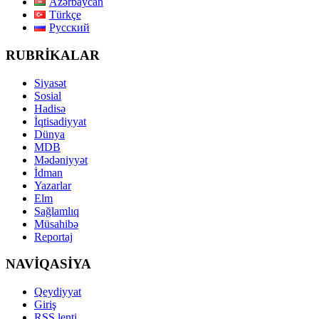
Azərbaycan
Türkçe
Русский
RUBRİKALAR
Siyasət
Sosial
Hadisə
İqtisadiyyat
Dünya
MDB
Mədəniyyət
İdman
Yazarlar
Elm
Sağlamlıq
Müsahibə
Reportaj
NAVİQASİYA
Qeydiyyat
Giriş
RSS lenti