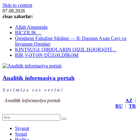
Skip to content
07.08.2026
Əsas xəbərlər:
Allah Amanında
BİCZİLİK…
Qırıqların Fəlsəfəsi Silsiləsi — II: Daonun Axan Çayı və
İnyanqın Qırıqları
KINTSUGI: QIRIQLARIN QIZIL HƏQİQƏTİ…
BİR VƏTƏN DÜZƏLDİRƏM
Analitik informasiya portalı
S ə s i m i z ə s ə s v e r i n !
Analitik informasiya portalı
AZ
|
RU
|
TR
Siyasət
Sosial
Hadisə