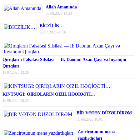
Allah Amanında
03.08.2026 14:33
BİCZİLİK…
22.07.2026 20:16
Qırıqların Fəlsəfəsi Silsiləsi — II: Daonun Axan Çayı və İnyanqın
Qırıqları
18.07.2026 12:26
KINTSUGI: QIRIQLARIN QIZIL HƏQİQƏTİ…
10.06.2026 20:23
BİR VƏTƏN DÜZƏLDİRƏM
06.06.2026 16:01
Zəncirotunun mənə
yazdırdıqları