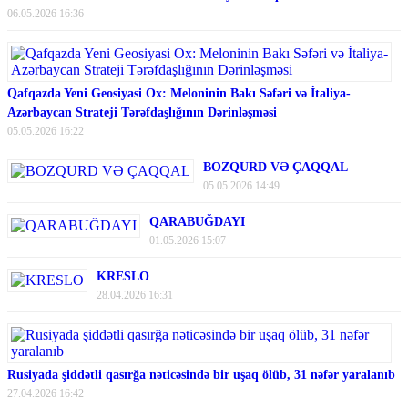
06.05.2026 16:36
Qafqazda Yeni Geosiyasi Ox: Meloninin Bakı Səfəri və İtaliya-
Azərbaycan Strateji Tərəfdaşlığının Dərinləşməsi
05.05.2026 16:22
BOZQURD VƏ ÇAQQAL
05.05.2026 14:49
QARABUĞDAYI
01.05.2026 15:07
KRESLO
28.04.2026 16:31
Rusiyada şiddətli qasırğa nəticəsində bir uşaq ölüb, 31 nəfər yaralanıb
27.04.2026 16:42