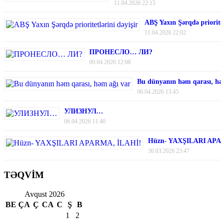
11.04.2026 22:15
ABŞ Yaxın Şərqdə priorite
11.04.2026 22:02
ПРОНЕСЛО… ЛИ?
09.04.2026 12:08
Bu dünyanın həm qarası, h
06.04.2026 13:45
УЛИЗНУЛ…
06.04.2026 11:40
Hüzn- YAXŞILARI AP
30.03.2026 23:47
TƏQVİM
Avqust 2026
BE
ÇA
Ç
CA
C
Ş
B
1
2