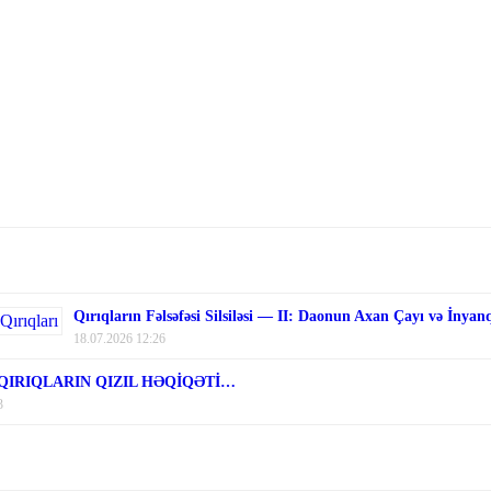
Qırıqların Fəlsəfəsi Silsiləsi — II: Daonun Axan Çayı və İnyan
18.07.2026 12:26
 QIRIQLARIN QIZIL HƏQİQƏTİ…
3