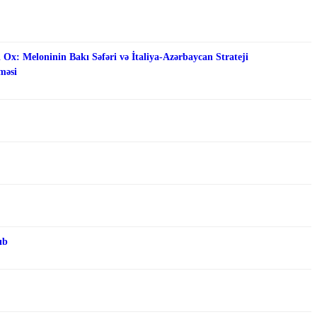
 Ox: Meloninin Bakı Səfəri və İtaliya-Azərbaycan Strateji
məsi
ıb