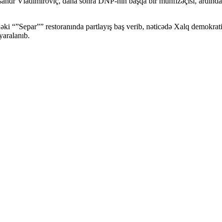
ksandr Vladimiroviç, daha sonra DNP-nin başqa bir mühfizəçısı, ardından
ki “”Separ”” restoranında partlayış baş verib, nəticədə Xalq demokrat
yaralanıb.