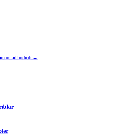
manı adlandırıb
→
rıblar
blər