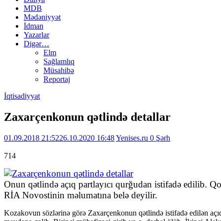
MDB
Mədəniyyət
İdman
Yazarlar
Digər…
Elm
Sağlamlıq
Müsahibə
Reportaj
İqtisadiyyat
Zaxarçenkonun qətlində detallar
01.09.2018 21:52
26.10.2020 16:48
Yenises.ru
0 Şərh
714
Onun qətlində açıq partlayıcı qurğudan istifadə edilib.
RİA Novostinin məlumatına belə deyilir.
Kozakovun sözlərinə görə Zaxarçenkonun qətlində istifadə edilən açıq p