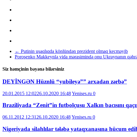
←
Putinin uşaqlıqda könlündən prezident olmaq keçməyib
Poroşenko Makkeynlə vida mərasimində onu Ukraynanın qəhrə
Siz həmçinin bəyənə bilərsiniz
DEYİNGƏN Hüznlü “yubileyə”” arxadan zərbə”
20.01.2015 12:02
26.10.2020 16:48
Yenises.ru
0
Braziliyada “Zenit”in futbolçusu Xalkın bacısını qaçı
06.11.2012 12:31
26.10.2020 16:48
Yenises.ru
0
Nigeriyada silahlılar tələbə yataqxanasına hücum edi