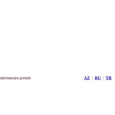
informasiya portalı
AZ
|
RU
|
TR