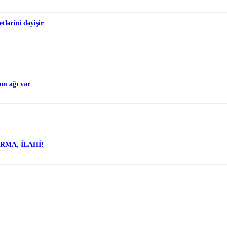
tlərini dəyişir
əm ağı var
ARMA, İLAHİ!