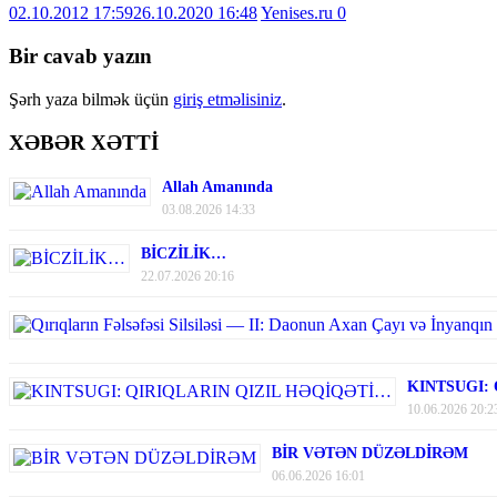
02.10.2012 17:59
26.10.2020 16:48
Yenises.ru
0
Bir cavab yazın
Şərh yaza bilmək üçün
giriş etməlisiniz
.
XƏBƏR XƏTTİ
Allah Amanında
03.08.2026 14:33
BİCZİLİK…
22.07.2026 20:16
KINTSUGI:
10.06.2026 20:2
BİR VƏTƏN DÜZƏLDİRƏM
06.06.2026 16:01