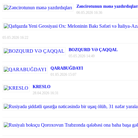
Zəncirotunun mənə yazdırdıqlar
06.05.2026 16:36
05.05.2026 16:22
BOZQURD VƏ ÇAQQAL
05.05.2026 14:49
QARABUĞDAYI
01.05.2026 15:07
KRESLO
28.04.2026 16:31