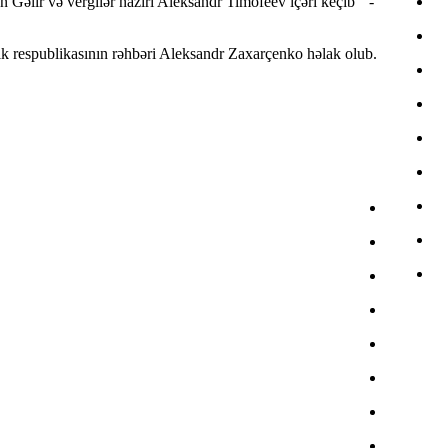
 Gəlir və vergilər naziri Aleksandr Timofeev içəri keçib””-
ik respublikasının rəhbəri Aleksandr Zaxarçenko həlak olub.