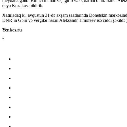
meydana gəlib. Birinci mühafizəçi girib və o, dərhal ölüb. İkinci Ale
deyə Kozakov bildirib.
Xatırladaq ki, avqustun 31-də axşam saatlarında Donetskin mərkəzində
DNR-in Gəlir və vergilər naziri Aleksandr Timofeev isə ciddi şəkildə 
Yenises.ru
“