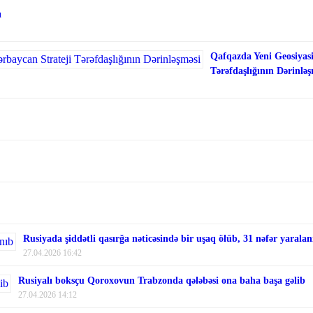
ı
Qafqazda Yeni Geosiyasi
Tərəfdaşlığının Dərinləş
Rusiyada şiddətli qasırğa nəticəsində bir uşaq ölüb, 31 nəfər yaralan
27.04.2026 16:42
Rusiyalı boksçu Qoroxovun Trabzonda qələbəsi ona baha başa gəlib
27.04.2026 14:12