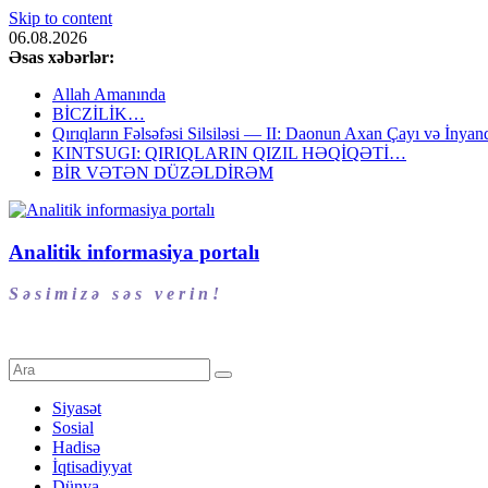
Skip to content
06.08.2026
Əsas xəbərlər:
Allah Amanında
BİCZİLİK…
Qırıqların Fəlsəfəsi Silsiləsi — II: Daonun Axan Çayı və İnyanq
KINTSUGI: QIRIQLARIN QIZIL HƏQİQƏTİ…
BİR VƏTƏN DÜZƏLDİRƏM
Analitik informasiya portalı
S ə s i m i z ə s ə s v e r i n !
Siyasət
Sosial
Hadisə
İqtisadiyyat
Dünya