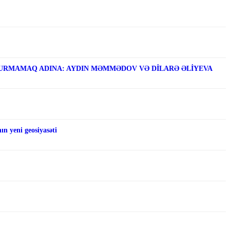
RMAMAQ ADINA: AYDIN MƏMMƏDOV VƏ DİLARƏ ƏLİYEVA
n yeni geosiyasəti