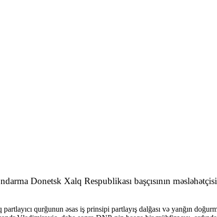
 Qondarma Donetsk Xalq Respublikası başçısının məsləhətçi
artlayıcı qurğunun əsas iş prinsipi partlayış dalğası və yanğın doğurma