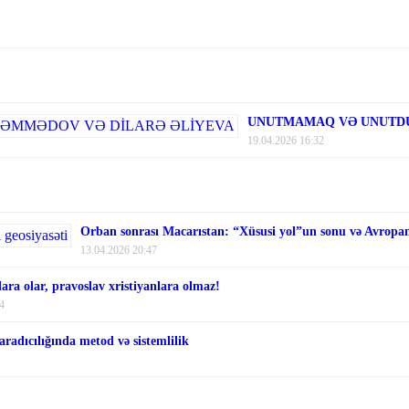
UNUTMAMAQ VƏ UNUTDU
19.04.2026 16:32
Orban sonrası Macarıstan: “Xüsusi yol”un sonu və Avropanı
13.04.2026 20:47
ara olar, pravoslav xristiyanlara olmaz!
4
aradıcılığında metod və sistemlilik