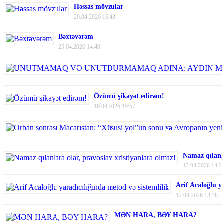
Həssas mövzular
26.04.2026 16:43
Bəxtəvərəm
25.04.2026 14:40
Özümü şikayət edirəm!
16.04.2026 19:57
Namaz qılanl
12.04.2026 14:2
Arif Acaloğlu y
12.04.2026 13:38
MƏN HARA, BƏY HARA?