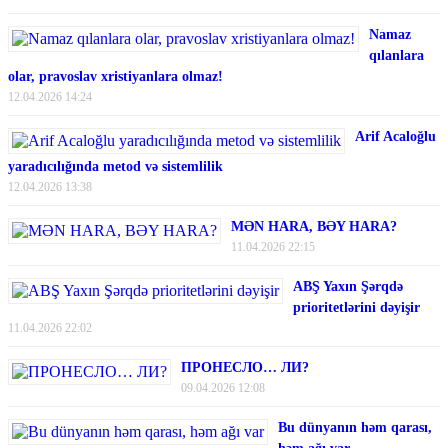
Namaz
qılanlara
olar, pravoslav xristiyanlara olmaz!
12.04.2026 14:24
Arif Acaloğlu
yaradıcılığında metod və sistemlilik
12.04.2026 13:38
MƏN HARA, BƏY HARA?
11.04.2026 22:15
ABŞ Yaxın Şərqdə
prioritetlərini dəyişir
11.04.2026 22:02
ПРОНЕСЛО… ЛИ?
09.04.2026 12:08
Bu dünyanın həm qarası,