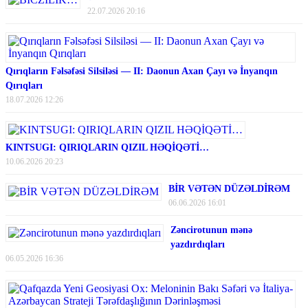
22.07.2026 20:16
Qırıqların Fəlsəfəsi Silsiləsi — II: Daonun Axan Çayı və İnyanqın
Qırıqları
18.07.2026 12:26
KINTSUGI: QIRIQLARIN QIZIL HƏQİQƏTİ…
10.06.2026 20:23
BİR VƏTƏN DÜZƏLDİRƏM
06.06.2026 16:01
Zəncirotunun mənə
yazdırdıqları
06.05.2026 16:36