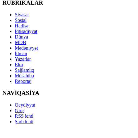
RUBRİKALAR
Siyasət
Sosial
Hadisə
İqtisadiyyat
Dünya
MDB
Mədəniyyət
İdman
Yazarlar
Elm
Sağlamlıq
Müsahibə
Reportaj
NAVİQASİYA
Qeydiyyat
Giriş
RSS lenti
Şərh lenti