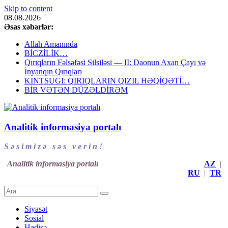
Skip to content
08.08.2026
Əsas xəbərlər:
Allah Amanında
BİCZİLİK…
Qırıqların Fəlsəfəsi Silsiləsi — II: Daonun Axan Çayı və
İnyanqın Qırıqları
KINTSUGI: QIRIQLARIN QIZIL HƏQİQƏTİ…
BİR VƏTƏN DÜZƏLDİRƏM
Analitik informasiya portalı
S ə s i m i z ə s ə s v e r i n !
Analitik informasiya portalı
AZ
|
RU
|
TR
Siyasət
Sosial
Hadisə