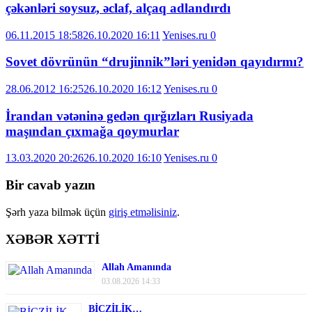
çəkənləri soysuz, əclaf, alçaq adlandırdı
06.11.2015 18:58
26.10.2020 16:11
Yenises.ru
0
Sovet dövrünün “drujinnik”ləri yenidən qayıdırmı?
28.06.2012 16:25
26.10.2020 16:12
Yenises.ru
0
İrandan vətəninə gedən qırğızları Rusiyada
maşından çıxmağa qoymurlar
13.03.2020 20:26
26.10.2020 16:10
Yenises.ru
0
Bir cavab yazın
Şərh yaza bilmək üçün
giriş etməlisiniz
.
XƏBƏR XƏTTİ
Allah Amanında
03.08.2026 14:33
BİCZİLİK…