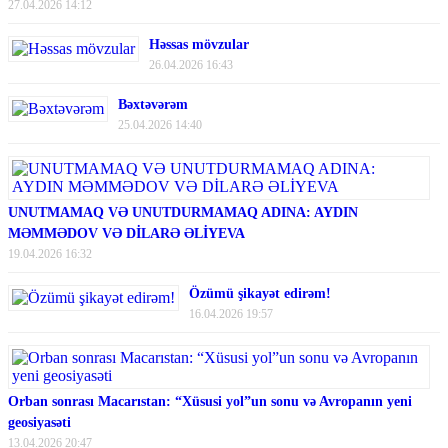
27.04.2026 14:12
Həssas mövzular
26.04.2026 16:43
Bəxtəvərəm
25.04.2026 14:40
UNUTMAMAQ VƏ UNUTDURMAMAQ ADINA: AYDIN
MƏMMƏDOV VƏ DİLARƏ ƏLİYEVA
19.04.2026 16:32
Özümü şikayət edirəm!
16.04.2026 19:57
Orban sonrası Macarıstan: “Xüsusi yol”un sonu və Avropanın yeni
geosiyasəti
13.04.2026 20:47