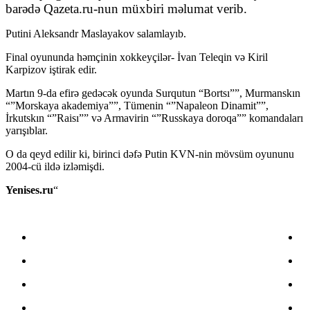
barədə Qazeta.ru-nun müxbiri məlumat verib.
Putini Aleksandr Maslayakov salamlayıb.
Final oyununda həmçinin xokkeyçilər- İvan Teleqin və Kiril
Karpizov iştirak edir.
Martın 9-da efirə gedəcək oyunda Surqutun “Bortsı””, Murmanskın
“”Morskaya akademiya””, Tümenin “”Napaleon Dinamit””,
İrkutskın “”Raisı”” və Armavirin “”Russkaya doroqa”” komandaları
yarışıblar.
O da qeyd edilir ki, birinci dəfə Putin KVN-nin mövsüm oyununu
2004-cü ildə izləmişdi.
Yenises.ru
“