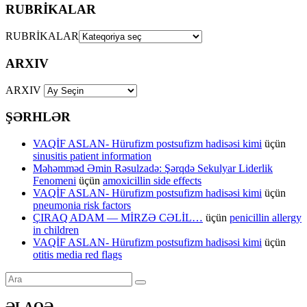
RUBRİKALAR
RUBRİKALAR
ARXIV
ARXIV
ŞƏRHLƏR
VAQİF ASLAN- Hürufizm postsufizm hadisəsi kimi
üçün
sinusitis patient information
Məhəmməd Əmin Rəsulzadə: Şərqdə Sekulyar Liderlik
Fenomeni
üçün
amoxicillin side effects
VAQİF ASLAN- Hürufizm postsufizm hadisəsi kimi
üçün
pneumonia risk factors
ÇIRAQ ADAM — MİRZƏ CƏLİL…
üçün
penicillin allergy
in children
VAQİF ASLAN- Hürufizm postsufizm hadisəsi kimi
üçün
otitis media red flags
ƏLAQƏ