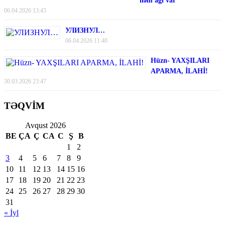
həm ağı var
06.04.2026 13:45
УЛИЗНУЛ…
06.04.2026 11:40
Hüzn- YAXŞILARI
APARMA, İLAHİ!
30.03.2026 23:47
TƏQVİM
Avqust 2026
BE
ÇA
Ç
CA
C
Ş
B
1
2
3
4
5
6
7
8
9
10
11
12
13
14
15
16
17
18
19
20
21
22
23
24
25
26
27
28
29
30
31
« İyl