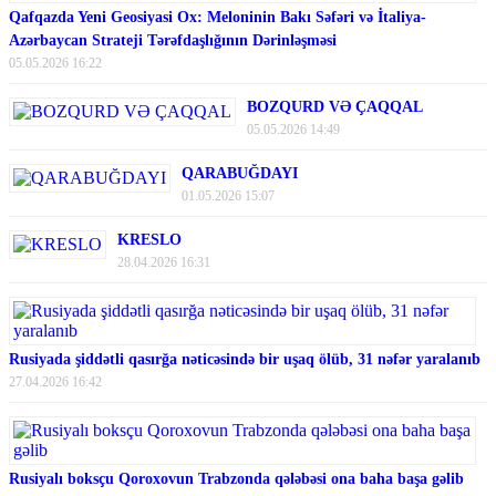
Qafqazda Yeni Geosiyasi Ox: Meloninin Bakı Səfəri və İtaliya-
Azərbaycan Strateji Tərəfdaşlığının Dərinləşməsi
05.05.2026 16:22
BOZQURD VƏ ÇAQQAL
05.05.2026 14:49
QARABUĞDAYI
01.05.2026 15:07
KRESLO
28.04.2026 16:31
Rusiyada şiddətli qasırğa nəticəsində bir uşaq ölüb, 31 nəfər yaralanıb
27.04.2026 16:42
Rusiyalı boksçu Qoroxovun Trabzonda qələbəsi ona baha başa gəlib