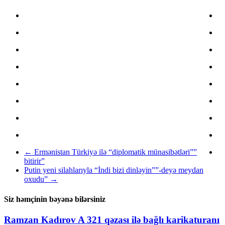
←
Ermənistan Türkiyə ilə “diplomatik münasibətləri””
bitirir”
Putin yeni silahlarıyla “İndi bizi dinləyin””-deyə meydan
oxudu”
→
Siz həmçinin bəyənə bilərsiniz
Ramzan Kadırov A 321 qəzası ilə bağlı karikaturanı