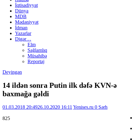
İqtisadiyyat
Dünya
MDB
Mədəniyyət
İdman
Yazarlar
Digər…
Elm
Sağlamlıq
Müsahibə
Reportaj
Deyingən
14 ildən sonra Putin ilk dəfə KVN-ə
baxmağa gəldi
01.03.2018 20:49
26.10.2020 16:11
Yenises.ru
0 Şərh
825