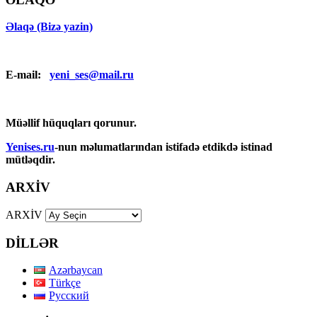
Əlaqə (Bizə yazin)
E-mail:
yeni_ses@mail.ru
Müəllif hüquqları qorunur.
Yenises.ru
-nun məlumatlarından istifadə etdikdə istinad
mütləqdir.
ARXİV
ARXİV
DİLLƏR
Azərbaycan
Türkçe
Русский