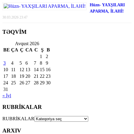
Hüzn- YAXŞILARI
APARMA, İLAHİ!
30.03.2026 23:47
TƏQVİM
Avqust 2026
BE
ÇA
Ç
CA
C
Ş
B
1
2
3
4
5
6
7
8
9
10
11
12
13
14
15
16
17
18
19
20
21
22
23
24
25
26
27
28
29
30
31
« İyl
RUBRİKALAR
RUBRİKALAR
ARXIV