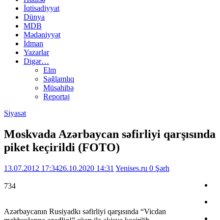
İqtisadiyyat
Dünya
MDB
Mədəniyyət
İdman
Yazarlar
Digər…
Elm
Sağlamlıq
Müsahibə
Reportaj
Siyasət
Moskvada Azərbaycan səfirliyi qarşısında
piket keçirildi (FOTO)
13.07.2012 17:34
26.10.2020 14:31
Yenises.ru
0 Şərh
734
Azərbaycanın Rusiyadkı səfirliyi qarşısında “Vicdan