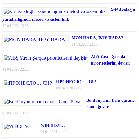
Arif Acaloğlu
yaradıcılığında metod və sistemlilik
12.04.2026 13:38
MƏN HARA, BƏY HARA?
11.04.2026 22:15
ABŞ Yaxın Şərqdə
prioritetlərini dəyişir
11.04.2026 22:02
ПРОНЕСЛО… ЛИ?
09.04.2026 12:08
Bu dünyanın həm qarası,
həm ağı var
06.04.2026 13:45
УЛИЗНУЛ…
06.04.2026 11:40