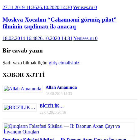
27.11.2019 11:36
26.10.2020 14:30
Yenises.ru
0
Moskva Xocalını “Cəhənnəmi görmüş pilot”
filminin təqdimatı ilə anacaq
18.02.2014 16:48
26.10.2020 14:31
Yenises.ru
0
Bir cavab yazın
Şərh yaza bilmək üçün
giriş etməlisiniz
.
XƏBƏR XƏTTİ
Allah Amanında
03.08.2026 14:33
BİCZİLİK…
22.07.2026 20:16
Qırıqların Fəlsəfəsi Silsiləsi — II: Daonun Axan Çayı və İnyanqın