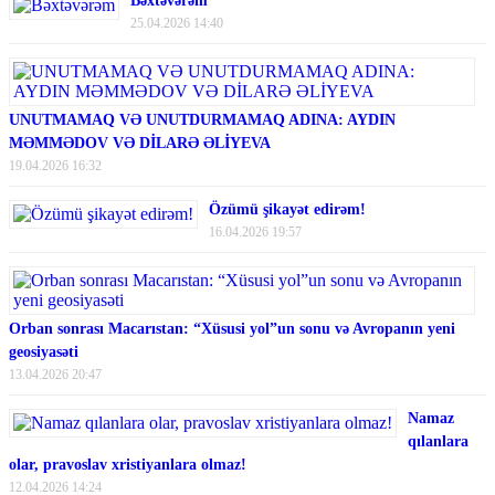
Bəxtəvərəm
25.04.2026 14:40
UNUTMAMAQ VƏ UNUTDURMAMAQ ADINA: AYDIN
MƏMMƏDOV VƏ DİLARƏ ƏLİYEVA
19.04.2026 16:32
Özümü şikayət edirəm!
16.04.2026 19:57
Orban sonrası Macarıstan: “Xüsusi yol”un sonu və Avropanın yeni
geosiyasəti
13.04.2026 20:47
Namaz
qılanlara
olar, pravoslav xristiyanlara olmaz!
12.04.2026 14:24