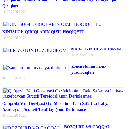
Qırıqları
18.07.2026 12:26
KINTSUGI: QIRIQLARIN QIZIL HƏQİQƏTİ…
10.06.2026 20:23
BİR VƏTƏN DÜZƏLDİRƏM
06.06.2026 16:01
Zəncirotunun mənə
yazdırdıqları
06.05.2026 16:36
Qafqazda Yeni Geosiyasi Ox: Meloninin Bakı Səfəri və İtaliya-
Azərbaycan Strateji Tərəfdaşlığının Dərinləşməsi
05.05.2026 16:22
BOZQURD VƏ ÇAQQAL