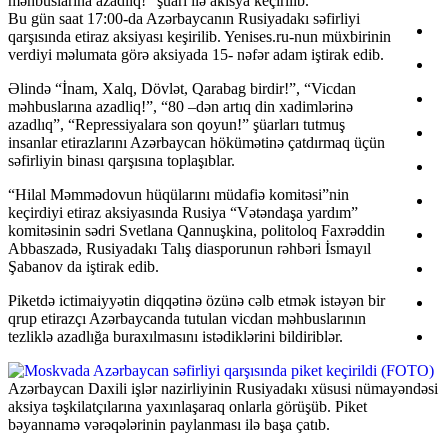
məhbuslarına azadliq!” şüarı ilə akisya keçirilib.
Bu gün saat 17:00-da Azərbaycanın Rusiyadakı səfirliyi
qarşısında etiraz aksiyası keşirilib. Yenises.ru-nun müxbirinin
verdiyi məlumata görə aksiyada 15- nəfər adam iştirak edib.
Əlində “İnam, Xalq, Dövlət, Qarabag birdir!”, “Vicdan
məhbuslarına azadliq!”, “80 –dən artıq din xadimlərinə
azadlıq”, “Repressiyalara son qoyun!” şüarları tutmuş
insanlar etirazlarını Azərbaycan hökümətinə çatdırmaq üçün
səfirliyin binası qarşısına toplaşıblar.
“Hilal Məmmədovun hüqülarını müdafiə komitəsi”nin
keçirdiyi etiraz aksiyasında Rusiya “Vətəndaşa yardım”
komitəsinin sədri Svetlana Qannuşkina, politoloq Faxrəddin
Abbaszadə, Rusiyadakı Talış diasporunun rəhbəri İsmayıl
Şabanov da iştirak edib.
Piketdə ictimaiyyətin diqqətinə özünə cəlb etmək istəyən bir
qrup etirazçı Azərbaycanda tutulan vicdan məhbuslarının
tezliklə azadlığa buraxılmasını istədiklərini bildiriblər.
Azərbaycan Daxili işlər nazirliyinin Rusiyadakı xüsusi nümayəndəsi
aksiya təşkilatçılarına yaxınlaşaraq onlarla görüşüb. Piket
bəyannamə vərəqələrinin paylanması ilə başa çatıb.