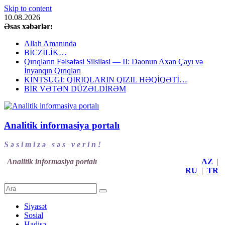
Skip to content
10.08.2026
Əsas xəbərlər:
Allah Amanında
BİCZİLİK…
Qırıqların Fəlsəfəsi Silsiləsi — II: Daonun Axan Çayı və
İnyanqın Qırıqları
KINTSUGI: QIRIQLARIN QIZIL HƏQİQƏTİ…
BİR VƏTƏN DÜZƏLDİRƏM
Analitik informasiya portalı
S ə s i m i z ə s ə s v e r i n !
Analitik informasiya portalı
AZ
|
RU
|
TR
Siyasət
Sosial
Hadisə