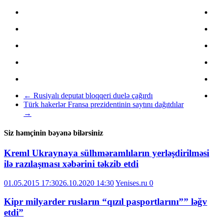
←
Rusiyalı deputat bloqqeri duelə çağırdı
Türk hakerlər Fransa prezidentinin saytını dağıtdılar
→
Siz həmçinin bəyənə bilərsiniz
Kreml Ukraynaya sülhməramlıların yerləşdirilməsi
ilə razılaşması xəbərini təkzib etdi
01.05.2015 17:30
26.10.2020 14:30
Yenises.ru
0
Kipr milyarder rusların “qızıl pasportlarını”” ləğv
etdi”