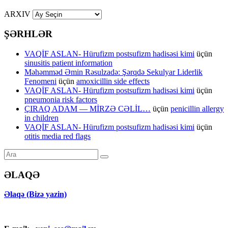
ARXIV
ŞƏRHLƏR
VAQİF ASLAN- Hürufizm postsufizm hadisəsi kimi
üçün
sinusitis patient information
Məhəmməd Əmin Rəsulzadə: Şərqdə Sekulyar Liderlik
Fenomeni
üçün
amoxicillin side effects
VAQİF ASLAN- Hürufizm postsufizm hadisəsi kimi
üçün
pneumonia risk factors
ÇIRAQ ADAM — MİRZƏ CƏLİL…
üçün
penicillin allergy
in children
VAQİF ASLAN- Hürufizm postsufizm hadisəsi kimi
üçün
otitis media red flags
ƏLAQƏ
Əlaqə (Bizə yazin)