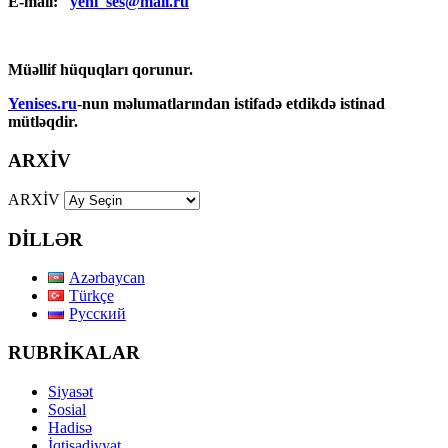
E-mail:
yeni_ses@mail.ru
Müəllif hüquqları qorunur.
Yenises.ru
-nun məlumatlarından istifadə etdikdə istinad
mütləqdir.
ARXİV
ARXİV
DİLLƏR
Azərbaycan
Türkçe
Русский
RUBRİKALAR
Siyasət
Sosial
Hadisə
İqtisadiyyat