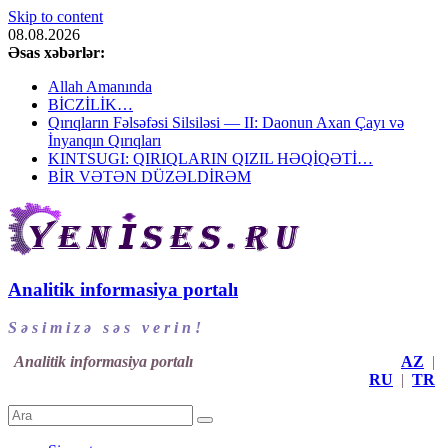
Skip to content
08.08.2026
Əsas xəbərlər:
Allah Amanında
BİCZİLİK…
Qırıqların Fəlsəfəsi Silsiləsi — II: Daonun Axan Çayı və
İnyanqın Qırıqları
KINTSUGI: QIRIQLARIN QIZIL HƏQİQƏTİ…
BİR VƏTƏN DÜZƏLDİRƏM
Analitik informasiya portalı
S ə s i m i z ə s ə s v e r i n !
Analitik informasiya portalı
AZ
|
RU
|
TR