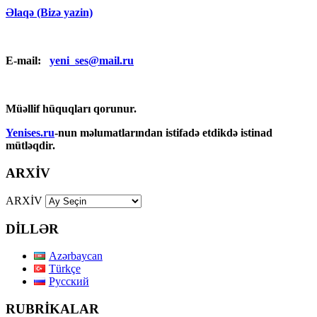
Əlaqə (Bizə yazin)
E-mail:
yeni_ses@mail.ru
Müəllif hüquqları qorunur.
Yenises.ru
-nun məlumatlarından istifadə etdikdə istinad
mütləqdir.
ARXİV
ARXİV
DİLLƏR
Azərbaycan
Türkçe
Русский
RUBRİKALAR