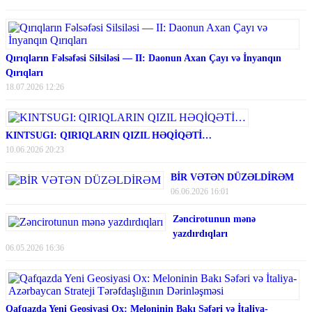
Qırıqların Fəlsəfəsi Silsiləsi — II: Daonun Axan Çayı və İnyanqın
Qırıqları
18.07.2026 12:26
KINTSUGI: QIRIQLARIN QIZIL HƏQİQƏTİ…
10.06.2026 20:23
BİR VƏTƏN DÜZƏLDİRƏM
06.06.2026 16:01
Zəncirotunun mənə
yazdırdıqları
06.05.2026 16:36
Qafqazda Yeni Geosiyasi Ox: Meloninin Bakı Səfəri və İtaliya-