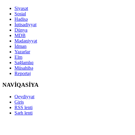
Siyasət
Sosial
Hadisə
İqtisadiyyat
Dünya
MDB
Mədəniyyət
İdman
Yazarlar
Elm
Sağlamlıq
Müsahibə
Reportaj
NAVİQASİYA
Qeydiyyat
Giriş
RSS lenti
Şərh lenti
Copyright ©