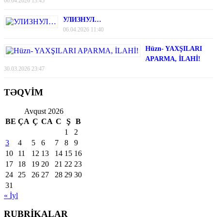
06.04.2026 13:45
УЛИЗНУЛ…
06.04.2026 11:40
Hüzn- YAXŞILARI
APARMA, İLAHİ!
30.03.2026 23:47
TƏQVİM
Avqust 2026
BE
ÇA
Ç
CA
C
Ş
B
1
2
3
4
5
6
7
8
9
10
11
12
13
14
15
16
17
18
19
20
21
22
23
24
25
26
27
28
29
30
31
« İyl
RUBRİKALAR