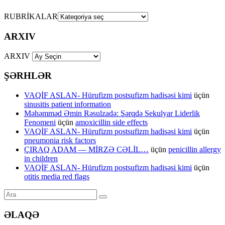
RUBRİKALAR
ARXIV
ARXIV
ŞƏRHLƏR
VAQİF ASLAN- Hürufizm postsufizm hadisəsi kimi
üçün
sinusitis patient information
Məhəmməd Əmin Rəsulzadə: Şərqdə Sekulyar Liderlik
Fenomeni
üçün
amoxicillin side effects
VAQİF ASLAN- Hürufizm postsufizm hadisəsi kimi
üçün
pneumonia risk factors
ÇIRAQ ADAM — MİRZƏ CƏLİL…
üçün
penicillin allergy
in children
VAQİF ASLAN- Hürufizm postsufizm hadisəsi kimi
üçün
otitis media red flags
ƏLAQƏ