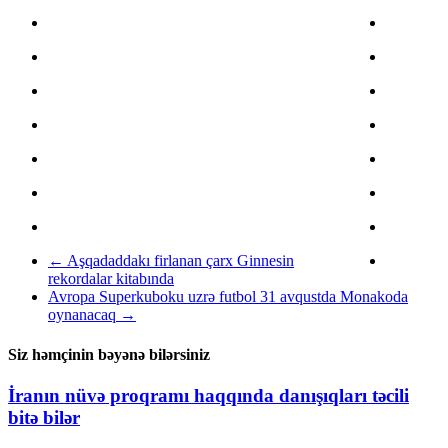
←
Aşqadaddakı firlanan çarx Ginnesin
rekordalar kitabında
Avropa Superkuboku uzrə futbol 31 avqustda Monakoda
oynanacaq
→
Siz həmçinin bəyənə bilərsiniz
İranın nüvə proqramı haqqında danışıqları təcili
bitə bilər