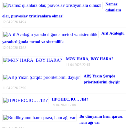
Namaz
qılanlara
olar, pravoslav xristiyanlara olmaz!
12.04.2026 14:24
Arif Acaloğlu
yaradıcılığında metod və sistemlilik
12.04.2026 13:38
MƏN HARA, BƏY HARA?
11.04.2026 22:15
ABŞ Yaxın Şərqdə
prioritetlərini dəyişir
11.04.2026 22:02
ПРОНЕСЛО… ЛИ?
09.04.2026 12:08
Bu dünyanın həm qarası,
həm ağı var