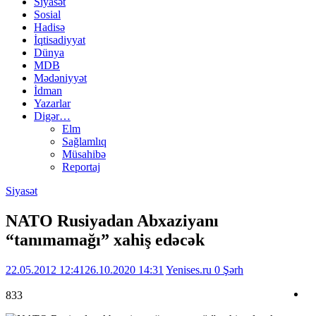
Siyasət
Sosial
Hadisə
İqtisadiyyat
Dünya
MDB
Mədəniyyət
İdman
Yazarlar
Digər…
Elm
Sağlamlıq
Müsahibə
Reportaj
Siyasət
NATO Rusiyadan Abxaziyanı
“tanımamağı” xahiş edəcək
22.05.2012 12:41
26.10.2020 14:31
Yenises.ru
0 Şərh
833