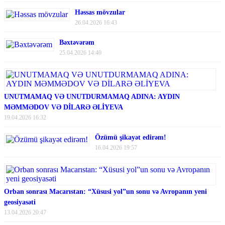
Həssas mövzular
26.04.2026 16:43
Bəxtəvərəm
25.04.2026 14:40
UNUTMAMAQ VƏ UNUTDURMAMAQ ADINA: AYDIN
MƏMMƏDOV VƏ DİLARƏ ƏLİYEVA
19.04.2026 16:32
Özümü şikayət edirəm!
16.04.2026 19:57
Orban sonrası Macarıstan: “Xüsusi yol”un sonu və Avropanın yeni
geosiyasəti
13.04.2026 20:47