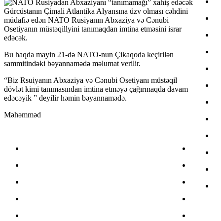
Gürcüstanın Çimali Atlantika Alyansına üzv olması cəhdini
müdafiə edən NATO Rusiyanın Abxaziya və Cənubi
Osetiyanın müstəqillyini tanımaqdan imtina etməsini israr
edəcək.
Bu haqda mayin 21-də NATO-nun Çikaqoda keçirilən
sammitindəki bəyannamədə məlumat verilir.
“Biz Rsuiyanın Abxaziya və Cənubi Osetiyanı müstəqil
dövlət kimi tanımasından imtina etməyə çağırmaqda davam
edəcəyik ” deyilir həmin bəyannamədə.
Məhəmməd