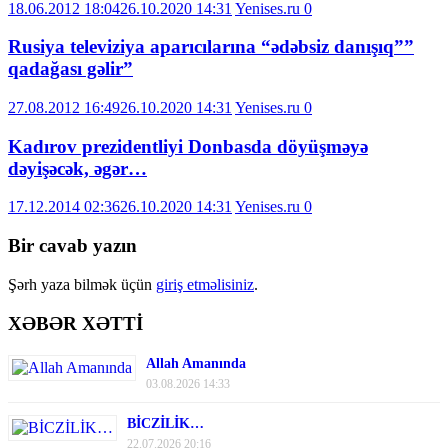
18.06.2012 18:04
26.10.2020 14:31
Yenises.ru
0
Rusiya televiziya aparıcılarına “ədəbsiz danışıq””
qadağası gəlir”
27.08.2012 16:49
26.10.2020 14:31
Yenises.ru
0
Kadırov prezidentliyi Donbasda döyüşməyə
dəyişəcək, əgər…
17.12.2014 02:36
26.10.2020 14:31
Yenises.ru
0
Bir cavab yazın
Şərh yaza bilmək üçün
giriş etməlisiniz
.
XƏBƏR XƏTTİ
Allah Amanında
03.08.2026 14:33
BİCZİLİK…
22.07.2026 20:16