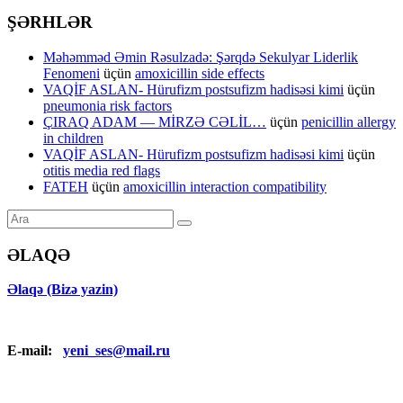
ŞƏRHLƏR
Məhəmməd Əmin Rəsulzadə: Şərqdə Sekulyar Liderlik
Fenomeni
üçün
amoxicillin side effects
VAQİF ASLAN- Hürufizm postsufizm hadisəsi kimi
üçün
pneumonia risk factors
ÇIRAQ ADAM — MİRZƏ CƏLİL…
üçün
penicillin allergy
in children
VAQİF ASLAN- Hürufizm postsufizm hadisəsi kimi
üçün
otitis media red flags
FATEH
üçün
amoxicillin interaction compatibility
ƏLAQƏ
Əlaqə (Bizə yazin)
E-mail:
yeni_ses@mail.ru