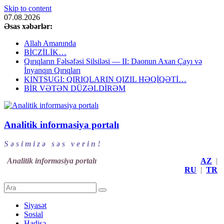
Skip to content
07.08.2026
Əsas xəbərlər:
Allah Amanında
BİCZİLİK…
Qırıqların Fəlsəfəsi Silsiləsi — II: Daonun Axan Çayı və
İnyanqın Qırıqları
KINTSUGI: QIRIQLARIN QIZIL HƏQİQƏTİ…
BİR VƏTƏN DÜZƏLDİRƏM
Analitik informasiya portalı
S ə s i m i z ə s ə s v e r i n !
Analitik informasiya portalı
AZ
|
RU
|
TR
Siyasət
Sosial
Hadisə