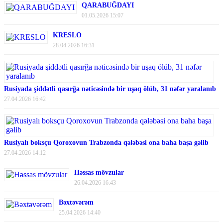
QARABUĞDAYI
01.05.2026 15:07
KRESLO
28.04.2026 16:31
Rusiyada şiddətli qasırğa nəticəsində bir uşaq ölüb, 31 nəfər yaralanıb
27.04.2026 16:42
Rusiyalı boksçu Qoroxovun Trabzonda qələbəsi ona baha başa gəlib
27.04.2026 14:12
Həssas mövzular
26.04.2026 16:43
Bəxtəvərəm
25.04.2026 14:40