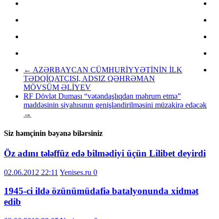
←
AZƏRBAYCAN CÜMHURİYYƏTİNİN İLK
TƏDQİQATÇISI, ADSIZ QƏHRƏMAN
MÖVSÜM ƏLİYEV
RF Dövlət Duması “vətəndaşlıqdan məhrum etmə”
maddəsinin siyahısının genişləndirilməsini müzakirə edəcək
→
Siz həmçinin bəyənə bilərsiniz
Öz adını tələffüz edə bilmədiyi üçün Lilibet deyirdi
02.06.2012 22:11
Yenises.ru
0
1945-ci ildə özünümüdafiə batalyonunda xidmət
edib