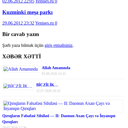
02.06.2012 22:05
Yenises.ru
0
Kuzminki meşə parkı
29.06.2012 23:32
Yenises.ru
0
Bir cavab yazın
Şərh yaza bilmək üçün
giriş etməlisiniz
.
XƏBƏR XƏTTİ
Allah Amanında
03.08.2026 14:33
BİCZİLİK…
22.07.2026 20:16
Qırıqların Fəlsəfəsi Silsiləsi — II: Daonun Axan Çayı və İnyanqın
Qırıqları
18.07.2026 12:26