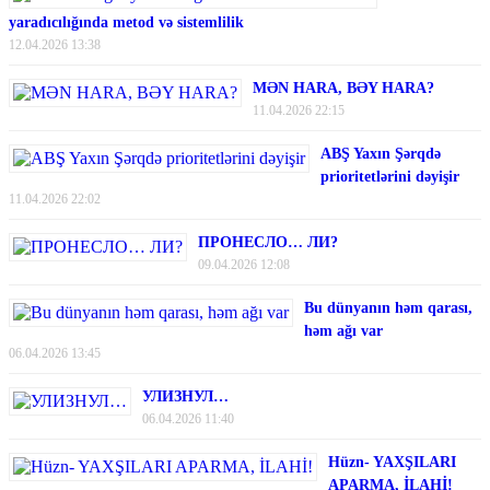
yaradıcılığında metod və sistemlilik
12.04.2026 13:38
MƏN HARA, BƏY HARA?
11.04.2026 22:15
ABŞ Yaxın Şərqdə
prioritetlərini dəyişir
11.04.2026 22:02
ПРОНЕСЛО… ЛИ?
09.04.2026 12:08
Bu dünyanın həm qarası,
həm ağı var
06.04.2026 13:45
УЛИЗНУЛ…
06.04.2026 11:40
Hüzn- YAXŞILARI
APARMA, İLAHİ!