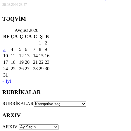
30.03.2026 23:47
TƏQVİM
Avqust 2026
BE
ÇA
Ç
CA
C
Ş
B
1
2
3
4
5
6
7
8
9
10
11
12
13
14
15
16
17
18
19
20
21
22
23
24
25
26
27
28
29
30
31
« İyl
RUBRİKALAR
RUBRİKALAR
ARXIV
ARXIV