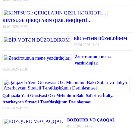
KINTSUGI: QIRIQLARIN QIZIL HƏQİQƏTİ…
10.06.2026 20:23
BİR VƏTƏN DÜZƏLDİRƏM
06.06.2026 16:01
Zəncirotunun mənə
yazdırdıqları
06.05.2026 16:36
Qafqazda Yeni Geosiyasi Ox: Meloninin Bakı Səfəri və İtaliya-
Azərbaycan Strateji Tərəfdaşlığının Dərinləşməsi
05.05.2026 16:22
BOZQURD VƏ ÇAQQAL
05.05.2026 14:49