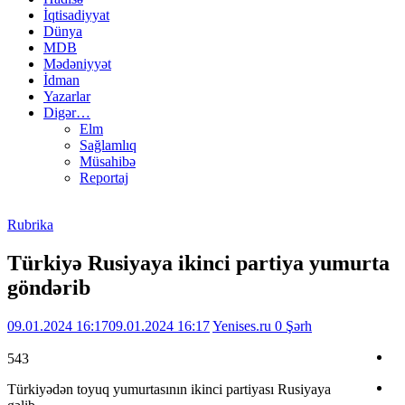
İqtisadiyyat
Dünya
MDB
Mədəniyyət
İdman
Yazarlar
Digər…
Elm
Sağlamlıq
Müsahibə
Reportaj
Rubrika
Türkiyə Rusiyaya ikinci partiya yumurta
göndərib
09.01.2024 16:17
09.01.2024 16:17
Yenises.ru
0 Şərh
543
Türkiyədən toyuq yumurtasının ikinci partiyası Rusiyaya