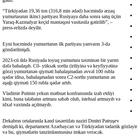
gəlib.
“Türkiyədən 19,36 ton (316,8 min ədəd) həcmində ərzaq
yumurtasının ikinci partiyası Rusiyaya daha sonra satış üçün
Yaraq-Kazmalyar keçid məntəqəsi vasitəsilə gətirilib”, –
press-relizdə deyilir.
Eyni həcmində yumurrtanın ilk partiyası yanvarın 3-də
göndərilmişdi.
2023-cü ildə Rusiyada toyuq yumurtası təxminən bir yarım
dəfə bahalaşıb. C0- yüksək sortlu (iriliyinə və keyfiyyətinə
görə) yumurtanən qiyməti bahalaşmadan əvvəl 100 rubla
qədər idisə, bahalaşmadan sonra C2-sortlu yumurtanın ən
aşağı qiyməti 150 rubla qədər artıb.
Vladimir Putinin yekun mətbuat konfransında izah etdiyi
kimi, buna tələbatın artması səbəb olub, istehsal artmayıb və
idxal vaxtında açılmayıb.
Dekabrın ortalarında kənd təsərrüfatı naziri Dmitri Patruşev
demişdi ki, departament Azərbaycan və Türkiyədən tədarük gözləyir
və bu, qiymətlərin tənzimlənməsinə imkan verəcək.