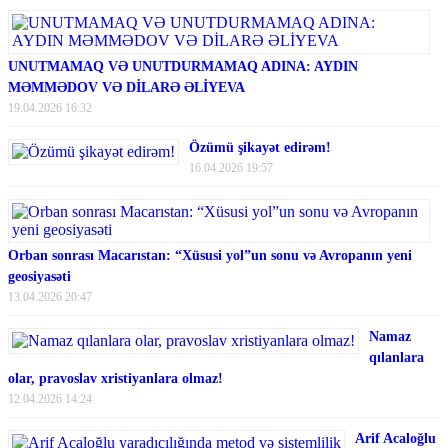
UNUTMAMAQ VƏ UNUTDURMAMAQ ADINA: AYDIN
MƏMMƏDOV VƏ DİLARƏ ƏLİYEVA
19.04.2026 16:32
Özümü şikayət edirəm!
16.04.2026 19:57
Orban sonrası Macarıstan: “Xüsusi yol”un sonu və Avropanın yeni
geosiyasəti
13.04.2026 20:47
Namaz
qılanlara
olar, pravoslav xristiyanlara olmaz!
12.04.2026 14:24
Arif Acaloğlu