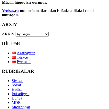
Müəllif hüquqları qorunur.
Yenises.ru
-nun məlumatlarından istifadə etdikdə istinad
mütləqdir.
ARXİV
ARXİV
DİLLƏR
Azərbaycan
Türkçe
Русский
RUBRİKALAR
Siyasət
Sosial
Hadisə
İqtisadiyyat
Dünya
MDB
Mədəniyyət