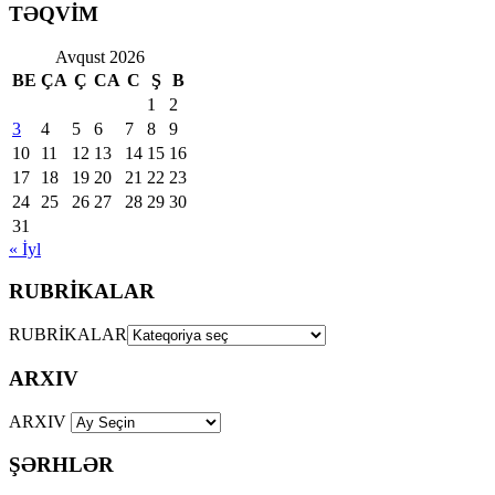
TƏQVİM
Avqust 2026
BE
ÇA
Ç
CA
C
Ş
B
1
2
3
4
5
6
7
8
9
10
11
12
13
14
15
16
17
18
19
20
21
22
23
24
25
26
27
28
29
30
31
« İyl
RUBRİKALAR
RUBRİKALAR
ARXIV
ARXIV
ŞƏRHLƏR