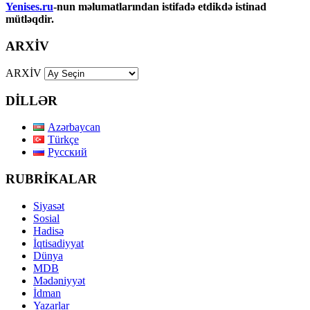
Yenises.ru
-nun məlumatlarından istifadə etdikdə istinad
mütləqdir.
ARXİV
ARXİV
DİLLƏR
Azərbaycan
Türkçe
Русский
RUBRİKALAR
Siyasət
Sosial
Hadisə
İqtisadiyyat
Dünya
MDB
Mədəniyyət
İdman
Yazarlar