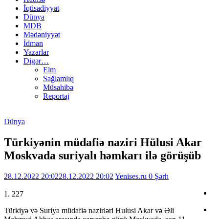
İqtisadiyyat
Dünya
MDB
Mədəniyyət
İdman
Yazarlar
Digər…
Elm
Sağlamlıq
Müsahibə
Reportaj
Dünya
Türkiyənin müdafiə naziri Hülusi Akar
Moskvada suriyalı həmkarı ilə görüşüb
28.12.2022 20:02
28.12.2022 20:02
Yenises.ru
0 Şərh
1. 227
Türkiyə və Suriya müdafiə nazirləri Hulusi Akar və Əli