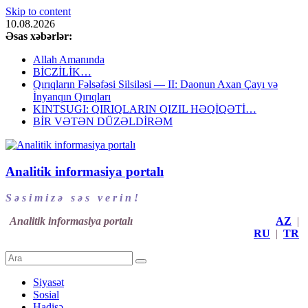
Skip to content
10.08.2026
Əsas xəbərlər:
Allah Amanında
BİCZİLİK…
Qırıqların Fəlsəfəsi Silsiləsi — II: Daonun Axan Çayı və
İnyanqın Qırıqları
KINTSUGI: QIRIQLARIN QIZIL HƏQİQƏTİ…
BİR VƏTƏN DÜZƏLDİRƏM
Analitik informasiya portalı
S ə s i m i z ə s ə s v e r i n !
Analitik informasiya portalı
AZ
|
RU
|
TR
Siyasət
Sosial
Hadisə