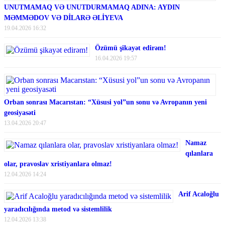
UNUTMAMAQ VƏ UNUTDURMAMAQ ADINA: AYDIN
MƏMMƏDOV VƏ DİLARƏ ƏLİYEVA
19.04.2026 16:32
Özümü şikayət edirəm!
16.04.2026 19:57
Orban sonrası Macarıstan: “Xüsusi yol”un sonu və Avropanın yeni
geosiyasəti
13.04.2026 20:47
Namaz
qılanlara
olar, pravoslav xristiyanlara olmaz!
12.04.2026 14:24
Arif Acaloğlu
yaradıcılığında metod və sistemlilik
12.04.2026 13:38