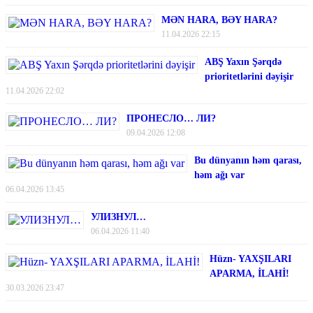
MƏN HARA, BƏY HARA?
11.04.2026 22:15
ABŞ Yaxın Şərqdə
prioritetlərini dəyişir
11.04.2026 22:02
ПРОНЕСЛО… ЛИ?
09.04.2026 12:08
Bu dünyanın həm qarası,
həm ağı var
06.04.2026 13:45
УЛИЗНУЛ…
06.04.2026 11:40
Hüzn- YAXŞILARI
APARMA, İLAHİ!
30.03.2026 23:47