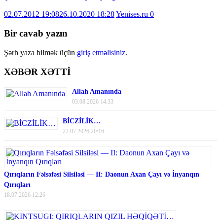
02.07.2012 19:08
26.10.2020 18:28
Yenises.ru
0
Bir cavab yazın
Şərh yaza bilmək üçün
giriş etməlisiniz
.
XƏBƏR XƏTTİ
Allah Amanında
03.08.2026 14:33
BİCZİLİK…
22.07.2026 20:16
Qırıqların Fəlsəfəsi Silsiləsi — II: Daonun Axan Çayı və İnyanqın
Qırıqları
18.07.2026 12:26