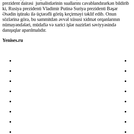
prezident dairəsi jurnalistlərinin suallarını cavablandırarkən bildirib
ki, Rusiya prezidenti Vladimir Putinə Suriya prezidenti Bəşər
Əsədin iştirakı ilə üçtərəfli görüş keçirməyi təklif edib. Onun
sözlərinə görə, bu sammitdən əvvəl xüsusi xidmət orqanlarının
nümayəndələri, müdafiə və xarici işlər nazirləri səviyyəsində
danışıqlar aparılmalıdır.
Yenises.ru