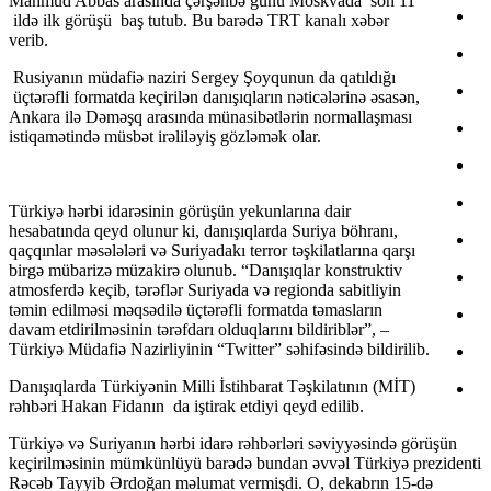
Mahmud Abbas arasında çərşənbə günü Moskvada son 11
ildə ilk görüşü baş tutub. Bu barədə TRT kanalı xəbər
verib.
Rusiyanın müdafiə naziri Sergey Şoyqunun da qatıldığı
üçtərəfli formatda keçirilən danışıqların nəticələrinə əsasən,
Ankara ilə Dəməşq arasında münasibətlərin normallaşması
istiqamətində müsbət irəliləyiş gözləmək olar.
Türkiyə hərbi idarəsinin görüşün yekunlarına dair
hesabatında qeyd olunur ki, danışıqlarda Suriya böhranı,
qaçqınlar məsələləri və Suriyadakı terror təşkilatlarına qarşı
birgə mübarizə müzakirə olunub. “Danışıqlar konstruktiv
atmosferdə keçib, tərəflər Suriyada və regionda sabitliyin
təmin edilməsi məqsədilə üçtərəfli formatda təmasların
davam etdirilməsinin tərəfdarı olduqlarını bildiriblər”, –
Türkiyə Müdafiə Nazirliyinin “Twitter” səhifəsində bildirilib.
Danışıqlarda Türkiyənin Milli İstihbarat Təşkilatının (MİT)
rəhbəri Hakan Fidanın da iştirak etdiyi qeyd edilib.
Türkiyə və Suriyanın hərbi idarə rəhbərləri səviyyəsində görüşün
keçirilməsinin mümkünlüyü barədə bundan əvvəl Türkiyə prezidenti
Rəcəb Tayyib Ərdoğan məlumat vermişdi. O, dekabrın 15-də