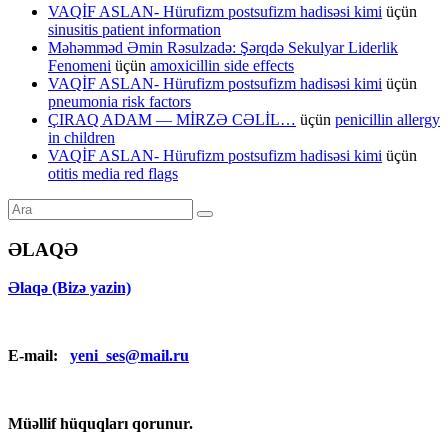
VAQİF ASLAN- Hürufizm postsufizm hadisəsi kimi
üçün
sinusitis patient information
Məhəmməd Əmin Rəsulzadə: Şərqdə Sekulyar Liderlik
Fenomeni
üçün
amoxicillin side effects
VAQİF ASLAN- Hürufizm postsufizm hadisəsi kimi
üçün
pneumonia risk factors
ÇIRAQ ADAM — MİRZƏ CƏLİL…
üçün
penicillin allergy
in children
VAQİF ASLAN- Hürufizm postsufizm hadisəsi kimi
üçün
otitis media red flags
ƏLAQƏ
Əlaqə (Bizə yazin)
E-mail:
yeni_ses@mail.ru
Müəllif hüquqları qorunur.