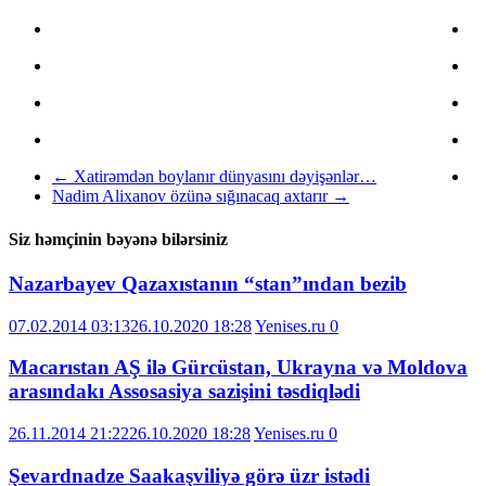
←
Xatirəmdən boylanır dünyasını dəyişənlər…
Nadim Alixanov özünə sığınacaq axtarır
→
Siz həmçinin bəyənə bilərsiniz
Nazarbayev Qazaxıstanın “stan”ından bezib
07.02.2014 03:13
26.10.2020 18:28
Yenises.ru
0
Macarıstan AŞ ilə Gürcüstan, Ukrayna və Moldova
arasındakı Assosasiya sazişini təsdiqlədi
26.11.2014 21:22
26.10.2020 18:28
Yenises.ru
0
Şevardnadze Saakaşviliyə görə üzr istədi