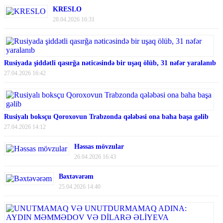
KRESLO
28.04.2026 16:31
Rusiyada şiddətli qasırğa nəticəsində bir uşaq ölüb, 31 nəfər yaralanıb
27.04.2026 16:42
Rusiyalı boksçu Qoroxovun Trabzonda qələbəsi ona baha başa gəlib
27.04.2026 14:12
Həssas mövzular
26.04.2026 16:43
Bəxtəvərəm
25.04.2026 14:40