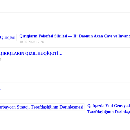
Qırıqların Fəlsəfəsi Silsiləsi — II: Daonun Axan Çayı və İnyan
18.07.2026 12:26
 QIRIQLARIN QIZIL HƏQİQƏTİ…
3
ı
Qafqazda Yeni Geosiyasi
Tərəfdaşlığının Dərinləş