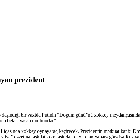
ayan prezident
ə daşındığı bir vaxtda Putinin “Dogum günü”nü xokkey meydançasında
dəndə belə siyasəti unutmurlar”…
iqasında xokkey oynayaraq keçirecek. Prezidentin mətbuat katibi Dmitr
estiya” qəzetinə təşkilat komitəsindən daxil olan xəbərə görə isə Rus