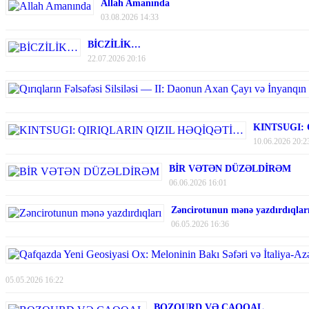
Allah Amanında
03.08.2026 14:33
BİCZİLİK…
22.07.2026 20:16
KINTSUGI:
10.06.2026 20:2
BİR VƏTƏN DÜZƏLDİRƏM
06.06.2026 16:01
Zəncirotunun mənə yazdırdıqlar
06.05.2026 16:36
05.05.2026 16:22
BOZQURD VƏ ÇAQQAL