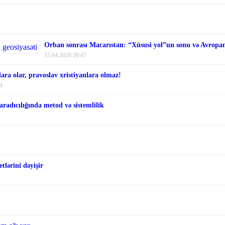
Orban sonrası Macarıstan: “Xüsusi yol”un sonu və Avropanı
13.04.2026 20:47
ara olar, pravoslav xristiyanlara olmaz!
4
aradıcılığında metod və sistemlilik
tlərini dəyişir