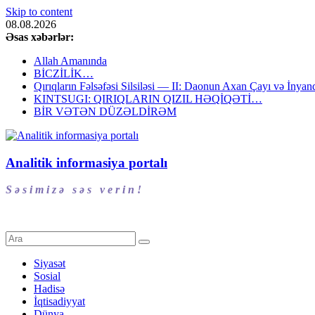
Skip to content
08.08.2026
Əsas xəbərlər:
Allah Amanında
BİCZİLİK…
Qırıqların Fəlsəfəsi Silsiləsi — II: Daonun Axan Çayı və İnyanq
KINTSUGI: QIRIQLARIN QIZIL HƏQİQƏTİ…
BİR VƏTƏN DÜZƏLDİRƏM
Analitik informasiya portalı
S ə s i m i z ə s ə s v e r i n !
Siyasət
Sosial
Hadisə
İqtisadiyyat
Dünya