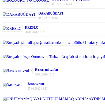
05.05.2026 14:49
QARABUĞDAYI
01.05.2026 15:07
KRESLO
28.04.2026 16:31
Həssas mövzular
26.04.2026 16:43
Bəxtəvərəm
25.04.2026 14:40