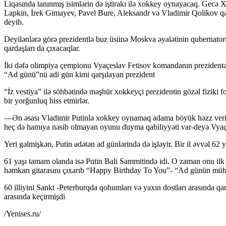
Liqasında tanınmış isimlərin də iştirakı ilə xokkey oynayacaq. Gecə
Lapkin, İrek Gimayev, Pavel Bure, Aleksandr və Vladimir Qolikov qa
deyib.
Deyilənlərə görə prezidentlə buz üsünə Moskva əyalətinin qubernato
qardaşları da çıxacaqlar.
İki dəfə olimpiya çempionu Vyaçeslav Fetisov komandanın prezidentə 
“Ad günü”nü adi gün kimi qarşılayan prezident
“İz vestiya” ilə söhbətində məşhür xokkeyçi prezidentin gözəl fiziki 
bir yorğunluq hiss etmirlər.
—Ən əsası Vladimir Putinlə xokkey oynamaq adama böyük həzz verir, o
heç də hamıya nəsib olmayan oyunu duyma qabiliyyəti var-deyə Vyaçe
Yeri gəlmişkən, Putin adətən ad günlərində də işləyir. Bir il əvvəl 62
61 yaşı tamam olanda isə Putin Bali Sammitində idi. O zaman onu ilk 
həmkarı gitarasını çıxarıb “Happy Birthday To You”- “Ad günün mü
60 illiyini Sankt -Peterburqda qohumları və yaxın dostları arasında q
arasında keçirmişdi
/Yenises.ru/