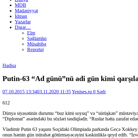
MDB
Mədəniyyət
İdman
Yazarlar
Digər…
Elm
Sağlamlıq
Müsahibə
Reportaj
Hadisə
Putin-63 “Ad günü”nü adi gün kimi qarşıl
07.10.2015 13:34
03.11.2020 11:35
Yenises.ru
0 Şərh
612
Dünya siyasətinin durumu “buz kimi soyuq” və “sürüşkən” müstəviy
“Diplomat” əsərindəki bu sözləri təsdiqlədir. “Ruslar hətta zarafat e
Vladimir Putin 63 yaşıını Soçidəki Olimpiada parkında Gecə Xokkey L
onun həmin gün istirahət götürməyəcəyini kəskinliklə qeyd edib. “İzv