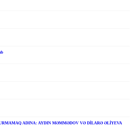
ıb
RMAMAQ ADINA: AYDIN MƏMMƏDOV VƏ DİLARƏ ƏLİYEVA