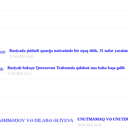
Rusiyada şiddətli qasırğa nəticəsində bir uşaq ölüb, 31 nəfər yaralan
27.04.2026 16:42
Rusiyalı boksçu Qoroxovun Trabzonda qələbəsi ona baha başa gəlib
27.04.2026 14:12
UNUTMAMAQ VƏ UNUTDU
19.04.2026 16:32