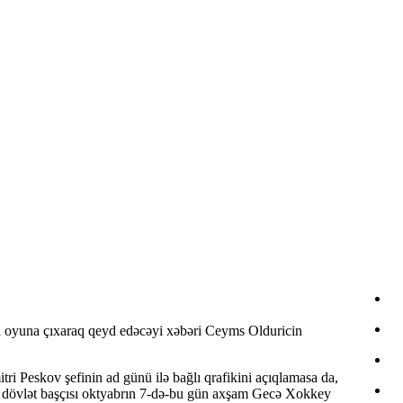
 oyuna çıxaraq qeyd edəcəyi xəbəri Ceyms Olduricin
i Peskov şefinin ad günü ilə bağlı qrafikini açıqlamasa da,
iya dövlət başçısı oktyabrın 7-də-bu gün axşam Gecə Xokkey