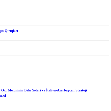
qın Qırıqları
 Ox: Meloninin Bakı Səfəri və İtaliya-Azərbaycan Strateji
məsi