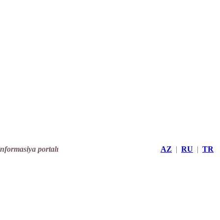
informasiya portalı
AZ
|
RU
|
TR