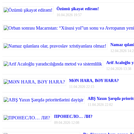
Özümü şikayət edirəm!
16.04.2026 19:57
Namaz qılanl
12.04.2026 14:2
Arif Acaloğlu y
12.04.2026 13:38
MƏN HARA, BƏY HARA?
11.04.2026 22:15
ABŞ Yaxın Şərqdə priorite
11.04.2026 22:02
ПРОНЕСЛО… ЛИ?
09.04.2026 12:08