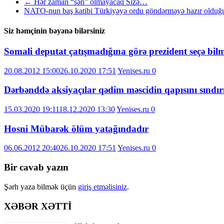
←
Hər zaman “sən” olmayacaq Sizə…
NATO-nun baş katibi Türkiyəyə ordu göndərməyə hazır olduğ
Siz həmçinin bəyənə bilərsiniz
Somali deputat çatışmadığına görə prezident seçə bil
20.08.2012 15:00
26.10.2020 17:51
Yenises.ru
0
Dərbənddə aksiyaçılar qədim məscidin qapısını sındır
15.03.2020 19:11
18.12.2020 13:30
Yenises.ru
0
Hosni Mübarək ölüm yatağındadır
06.06.2012 20:40
26.10.2020 17:51
Yenises.ru
0
Bir cavab yazın
Şərh yaza bilmək üçün
giriş etməlisiniz
.
XƏBƏR XƏTTİ