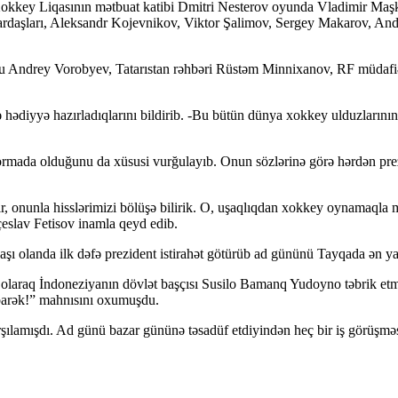
 Xokkey Liqasının mətbuat katibi Dmitri Nesterov oyunda Vladimir Maşk
rdaşları, Aleksandr Kojevnikov, Viktor Şalimov, Sergey Makarov, Andr
ru Andrey Vorobyev, Tatarıstan rəhbəri Rüstəm Minnixanov, RF müdafi
hədiyyə hazırladıqlarını bildirib. -Bu bütün dünya xokkey ulduzlarını
formada olduğunu da xüsusi vurğulayıb. Onun sözlərinə görə hərdən prez
nunla hisslərimizi bölüşə bilirik. O, uşaqlıqdan xokkey oynamaqla mə
slav Fetisov inamla qeyd edib.
 yaşı olanda ilk dəfə prezident istirahət götürüb ad gününü Tayqada ən 
olaraq İndoneziyanın dövlət başçısı Susilo Bamanq Yudoyno təbrik etmi
barək!” mahnısını oxumuşdu.
arşılamışdı. Ad günü bazar gününə təsadüf etdiyindən heç bir iş görüşmə